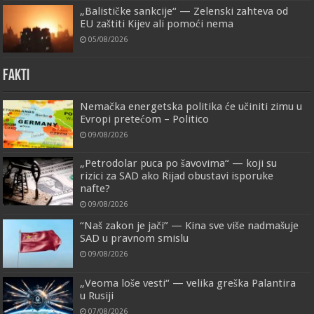
„Balističke sankcije“ — Zelenski zahteva od
EU zaštiti Kijev ali pomoći nema
05/08/2026
FAKTI
Nemačka energetska politika će učiniti zimu u
Evropi pretećom – Politico
09/08/2026
„Petrodolar puca po šavovima“ — koji su
rizici za SAD ako Rijad obustavi isporuke
nafte?
09/08/2026
“Naš zakon je jači” — Kina sve više nadmašuje
SAD u pravnom smislu
09/08/2026
„Veoma loše vesti“ — velika greška Palantira
u Rusiji
07/08/2026