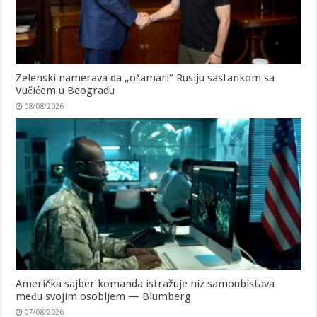
Zelenski namerava da „ošamari“ Rusiju sastankom sa
Vučićem u Beogradu
08/08/2026
Američka sajber komanda istražuje niz samoubistava
među svojim osobljem — Blumberg
07/08/2026