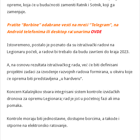
opreme, koja će u budućnosti zameniti Ratnik i Sotnik, koji ga
zamenjuje.
Pratite “Borbine” odabrane vesti na mreži “Telegram”, na
Android telefonima ili desktop računarima
OVDE
Istovremeno, postalo je poznato da su istraživački radovi na
Legionaru počeli, a radovi bi trebalo da budu završeni do kraja 2023.
A, na osnovu rezultata istraživačkog rada, već će biti definisani
projektni zadaci za izvođenje razvojnih radova formirana, u okviru koje
će oprema biti predstavljena „u hardveru“.
Koncern Kalašnjikov stvara integrisani sistem kontrole izviđačkih
dronova za opremu Legionara; rad je još u početnoj fazi ali ima
pomaka.
Kontrole moraju biti jednostavne, dostupne borcima, a takođe i
otporne na elektronsko ratovanje.