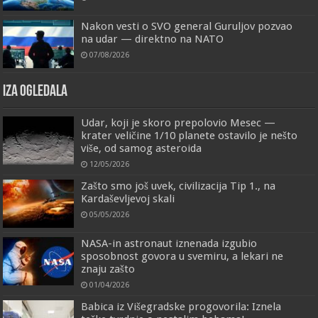
Nakon vesti o SVO general Guruljov pozvao
na udar — direktno na NATO
07/08/2026
IZA OGLEDALA
Udar, koji je skoro prepolovio Mesec —
krater veličine 1/10 planete ostavilo je nešto
više, od samog asteroida
12/05/2026
Zašto smo još uvek, civilizacija Tip 1., na
Kardaševljevoj skali
05/05/2026
NASA-in astronaut iznenada izgubio
sposobnost govora u svemiru, a lekari ne
znaju zašto
01/04/2026
Babica iz Višegradske progovorila: Iznela