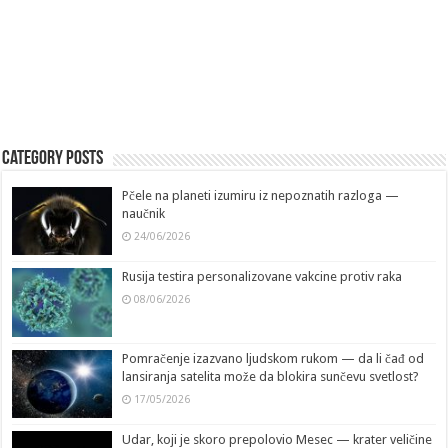
Category Posts
Pčele na planeti izumiru iz nepoznatih razloga —
naučnik
24/06/2026
Rusija testira personalizovane vakcine protiv raka
08/06/2026
Pomračenje izazvano ljudskom rukom — da li čađ od
lansiranja satelita može da blokira sunčevu svetlost?
17/05/2026
Udar, koji je skoro prepolovio Mesec — krater veličine