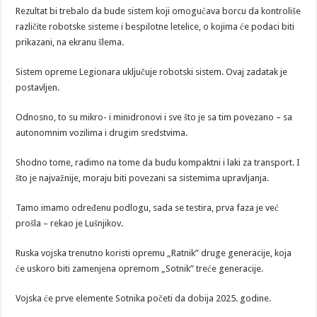
Rezultat bi trebalo da bude sistem koji omogućava borcu da kontroliše
različite robotske sisteme i bespilotne letelice, o kojima će podaci biti
prikazani, na ekranu šlema.
Sistem opreme Legionara uključuje robotski sistem. Ovaj zadatak je
postavljen.
Odnosno, to su mikro- i minidronovi i sve što je sa tim povezano – sa
autonomnim vozilima i drugim sredstvima.
Shodno tome, radimo na tome da budu kompaktni i laki za transport. I
što je najvažnije, moraju biti povezani sa sistemima upravljanja.
Tamo imamo određenu podlogu, sada se testira, prva faza je već
prošla – rekao je Lušnjikov.
Ruska vojska trenutno koristi opremu „Ratnik” druge generacije, koja
će uskoro biti zamenjena opremom „Sotnik” treće generacije.
Vojska će prve elemente Sotnika početi da dobija 2025. godine.