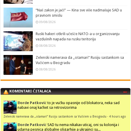
“Naš zakon je jači” — Kina sve više nadmašuje SAD u
pravnom smislu
09/08/2026
Ruski hakeri otkrili učešće NATO-a u organizovanju
vazdušnih napada na rusku teritoriju
08/08/2026
Zelenski namerava da „ošamari“ Rusiju sastankom sa
Vučićem u Beogradu
08/08/2026
KOMENTARI ČITALACA
Đorđe Patković
to je vučku opasnije od blokatora, neka sad
nabavi onaj kačket sa retrovizorima
Zelenski namerava da „ošamari“ Rusiju sastankom sa Vučićem u Beogradu
·
4 hours ago
Đorđe Patković
SAD tu nema nikakav uticaj, oni su kolonija i
udarna pesnica globalne oligarhije a ukrajinci su...