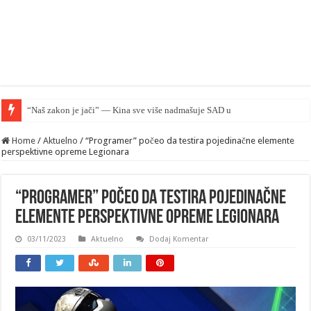
“Naš zakon je jači” — Kina sve više nadmašuje SAD u pravnom smislu
Home
/
Aktuelno
/
“Programer” počeo da testira pojedinačne elemente
perspektivne opreme Legionara
“Programer” počeo da testira pojedinačne
elemente perspektivne opreme Legionara
03/11/2023
Aktuelno
Dodaj Komentar