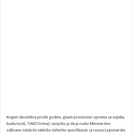
Krajem decembra prošle godine, glavni proizvođač opreme za vojnika
budućnosti, TsNIITočmaš, saopštio je da je rusko Ministarstvo
odbrane odobrilo taktičko-tehničke specifikacije za razvoj Legionarske