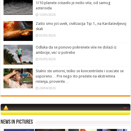
1/10 planete ostavilo je nešto više, od samog
asteroida
12/05/2026
Zašto smo još uvek, civilizacija Tip 1., na Kardaševljevoj
skali
05/05/2026
Odluka da se ponovo pokrenete više ne dolazi iz
ambicije, već iz potrebe
05/05/2026
Stalno ste umorni, teško se koncentrišete i osećate se
usporeno… Pre nego što pređete na ekstremna
rešenja, proverite…
26/04/2026
News in Pictures