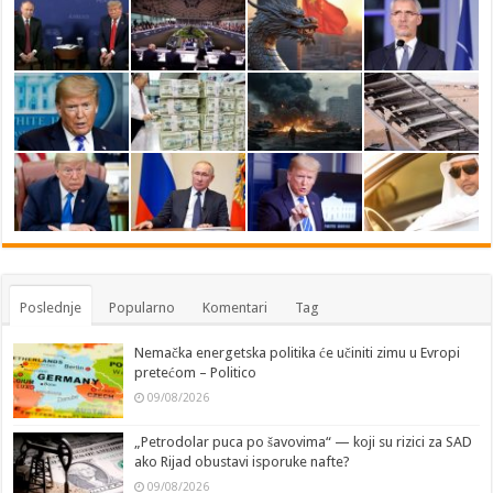
Poslednje
Popularno
Komentari
Tag
Nemačka energetska politika će učiniti zimu u Evropi
pretećom – Politico
09/08/2026
„Petrodolar puca po šavovima“ — koji su rizici za SAD
ako Rijad obustavi isporuke nafte?
09/08/2026