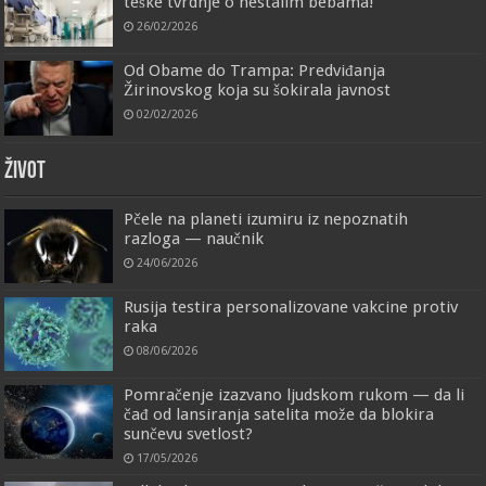
teške tvrdnje o nestalim bebama!
26/02/2026
Od Obame do Trampa: Predviđanja
Žirinovskog koja su šokirala javnost
02/02/2026
ŽIVOT
Pčele na planeti izumiru iz nepoznatih
razloga — naučnik
24/06/2026
Rusija testira personalizovane vakcine protiv
raka
08/06/2026
Pomračenje izazvano ljudskom rukom — da li
čađ od lansiranja satelita može da blokira
sunčevu svetlost?
17/05/2026