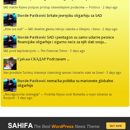
SAD vratile Kijevu potpun pristup obaveštajnim podacima — Politico
·
2 days ago
Đorđe Patković
brkate jevrejsku oligarhiju sa SAD
„Kina sve vidi“ — SAD shvatile glavnu lekciju sukoba u Ukrajini, i Iranu
·
2 days ago
Đorđe Patković
SAD i pentagon su samo udarne pesnice
financijske oligarhije i sigurno neće za njih slati svoju...
SAD pred kapitulacijom — The Financial Times
·
3 days ago
Србски СКАДАР
Podrzavam ...
Iran predlaže Turskoj stvaranje islamskog saveza i konačni udar na Izrael
·
3 days ago
Đorđe Patković
nemačka politika su marionete globalne
oligarhije
„Neodgovorna strategija“ — Podrška Kijevu vodi Nemačku u vojni obračun sa
Rusijom
·
3 days ago