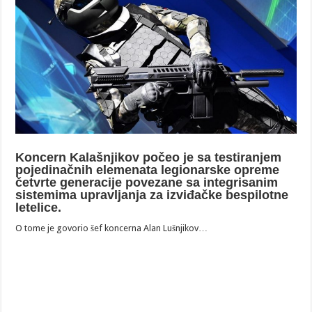
Koncern Kalašnjikov počeo je sa testiranjem
pojedinačnih elemenata legionarske opreme
četvrte generacije povezane sa integrisanim
sistemima upravljanja za izviđačke bespilotne
letelice.
O tome je govorio šef koncerna Alan Lušnjikov…