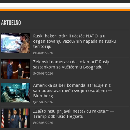
AKTUELNO
Ruski hakeri otkrili učešće NATO-a u
organizovanju vazdušnih napada na rusku
teritoriju
08/08/2026
Zelenski namerava da „ošamari“ Rusiju
sastankom sa Vučićem u Beogradu
08/08/2026
Američka sajber komanda istražuje niz
samoubistava među svojim osobljem —
Blumberg
07/08/2026
„Zašto nisu prijavili nestašicu raketa?“ —
Tramp odbrusio Hegsetu
06/08/2026