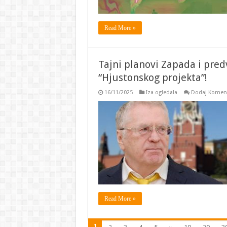
Read More »
Tajni planovi Zapada i predv
“Hjustonskog projekta”!
16/11/2025
Iza ogledala
Dodaj Komen
Read More »
1