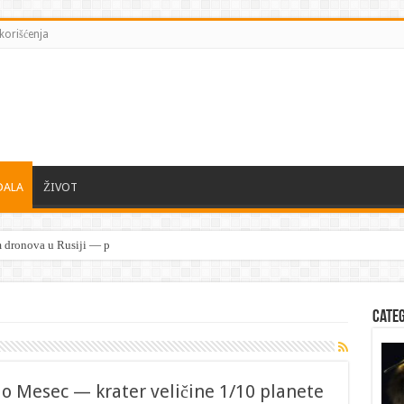
korišćenja
DALA
ŽIVOT
Cate
vio Mesec — krater veličine 1/10 planete