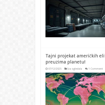
Tajni projekat američkih el
preuzima planetu!
07/12/2025
Iza ogledala
1 Comment