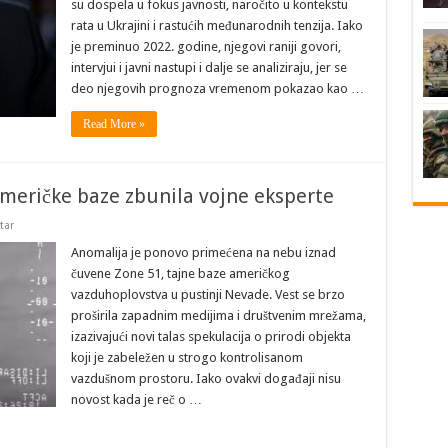
su dospela u fokus javnosti, naročito u kontekstu
rata u Ukrajini i rastućih međunarodnih tenzija. Iako
je preminuo 2022. godine, njegovi raniji govori,
intervjui i javni nastupi i dalje se analiziraju, jer se
deo njegovih prognoza vremenom pokazao kao …
Read More »
američke baze zbunila vojne eksperte
tar
Anomalija je ponovo primećena na nebu iznad
čuvene Zone 51, tajne baze američkog
vazduhoplovstva u pustinji Nevade. Vest se brzo
proširila zapadnim medijima i društvenim mrežama,
izazivajući novi talas spekulacija o prirodi objekta
koji je zabeležen u strogo kontrolisanom
vazdušnom prostoru. Iako ovakvi događaji nisu
novost kada je reč o …