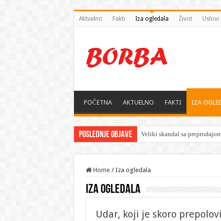
Aktuelno
Fakti
Iza ogledala
Život
Uslovi 
POČETNA
AKTUELNO
FAKTI
IZA OGLE
Poslednje objave
Home
/
Iza ogledala
Iza ogledala
Udar, koji je skoro prepolo