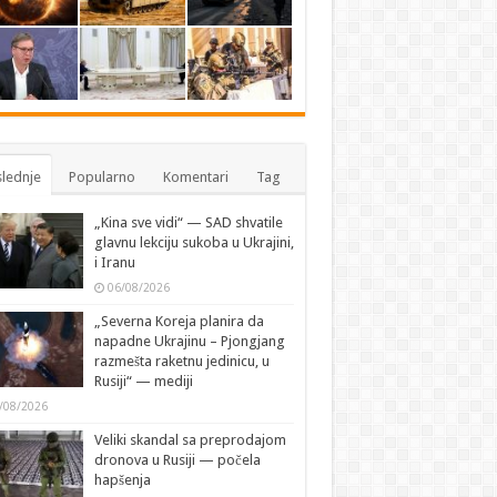
lednje
Popularno
Komentari
Tag
„Kina sve vidi“ — SAD shvatile
glavnu lekciju sukoba u Ukrajini,
i Iranu
06/08/2026
„Severna Koreja planira da
napadne Ukrajinu – Pjongjang
razmešta raketnu jedinicu, u
Rusiji“ — mediji
/08/2026
Veliki skandal sa preprodajom
dronova u Rusiji — počela
hapšenja