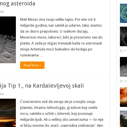
amog asteroida
tar
Mali Mesec ima svoju veliku tajnu. Pre više od 4
milijarde godina, naš satelit je udaren, tako snažno
da se skoro prepolovio. U svakom slučaju,
Mesečevo meso, takoreći, bilo je presečeno sve do
plašta. A sada je stigao trenutak kada će astronauti
misije Artemida moći bukvalno da hodaju po
17
ruševinama …
Read More »
12
ija Tip 1., na Kardaševljevoj skali
tar
Čovečanstvo voli da veruje da je osvojilo svoju
planetu. Imamo tehnologiju, gradove koji svetle
noću, satelite u orbiti i, internet, koji povezuje
milijarde ljudi. Ali u velikoj slici univerzuma — to nije
ni blizu onome što znači „napredna civilizacija“. Ako