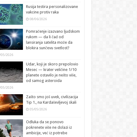
Rusija testira personalizovane
vakcine protiv raka
08/06/2026
Pomračenje izazvano ljudskom
rukom — da li čađ od
lansiranja satelita može da
blokira sunčevu svetlost?
/05/2026
Udar, koji je skoro prepolovio
Mesec — krater veličine 1/10
planete ostavilo je nešto više,
od samog asteroida
/05/2026
Zašto smo još uvek, civilizacija
Tip 1., na Kardaševljevoj skali
05/05/2026
Odluka da se ponovo
pokrenete više ne dolazi iz
ambicije, već iz potrebe