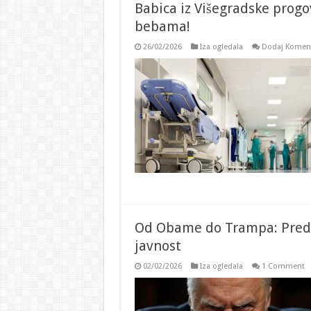
Babica iz Višegradske progov
bebama!
26/02/2026
Iza ogledala
Dodaj Komen
Od Obame do Trampa: Predvi
javnost
02/02/2026
Iza ogledala
1 Comment