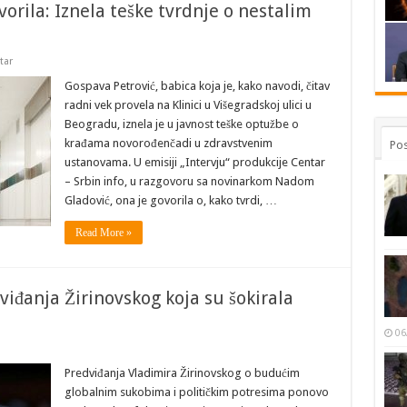
orila: Iznela teške tvrdnje o nestalim
tar
Gospava Petrović, babica koja je, kako navodi, čitav
radni vek provela na Klinici u Višegradskoj ulici u
Beogradu, iznela je u javnost teške optužbe o
krađama novorođenčadi u zdravstvenim
Pos
ustanovama. U emisiji „Intervju“ produkcije Centar
– Srbin info, u razgovoru sa novinarkom Nadom
Gladović, ona je govorila o, kako tvrdi, …
Read More »
đanja Žirinovskog koja su šokirala
06
Predviđanja Vladimira Žirinovskog o budućim
globalnim sukobima i političkim potresima ponovo