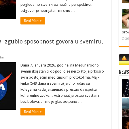
pogledamo stvari kroz naučnu perspektivu,
odgovor je neprijatan: mi smo …
Read More »
pro
26
 izgubio sposobnost govora u svemiru,
tar
Dana 7. januara 2026. godine, na Međunarodnoj
svemirskoj stanici dogodilo se nešto što je prkosilo
News 
svim postojećim medicinskim protokolima. Majk
Finke (549 dana u svemiru) je tiho ručao sa
kolegama kada je iznenada prestao da ispušta
koherentne zvuke… Astronaut je ostao svestan i
bez bolova, ali mu je glas potpuno …
Read More »