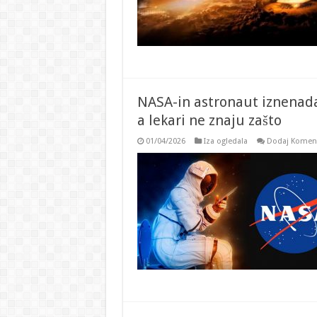
NASA-in astronaut iznenada
a lekari ne znaju zašto
01/04/2026
Iza ogledala
Dodaj Komen