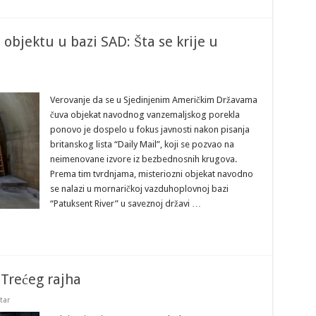
objektu u bazi SAD: Šta se krije u
Verovanje da se u Sjedinjenim Američkim Državama
čuva objekat navodnog vanzemaljskog porekla
ponovo je dospelo u fokus javnosti nakon pisanja
britanskog lista “Daily Mail”, koji se pozvao na
neimenovane izvore iz bezbednosnih krugova.
Prema tim tvrdnjama, misteriozni objekat navodno
se nalazi u mornaričkoj vazduhoplovnoj bazi
“Patuksent River” u saveznoj državi …
 Trećeg rajha
tar