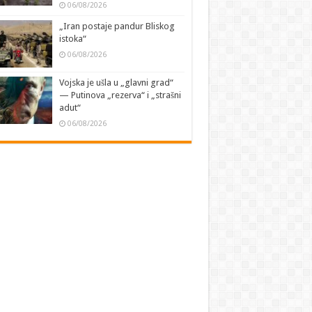
06/08/2026
„Iran postaje pandur Bliskog
istoka“
06/08/2026
Vojska je ušla u „glavni grad“
— Putinova „rezerva“ i „strašni
adut“
06/08/2026