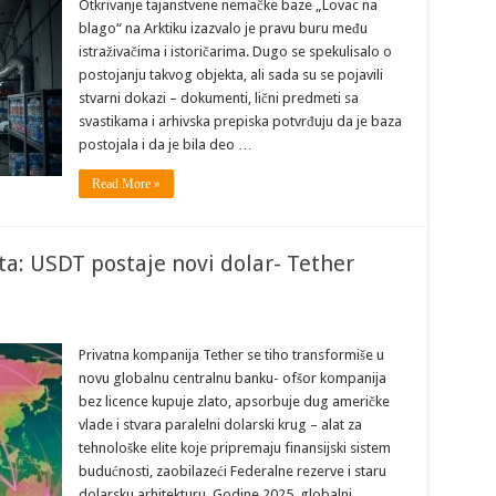
Otkrivanje tajanstvene nemačke baze „Lovac na
blago“ na Arktiku izazvalo je pravu buru među
istraživačima i istoričarima. Dugo se spekulisalo o
postojanju takvog objekta, ali sada su se pojavili
stvarni dokazi – dokumenti, lični predmeti sa
svastikama i arhivska prepiska potvrđuju da je baza
postojala i da je bila deo …
Read More »
ita: USDT postaje novi dolar- Tether
Privatna kompanija Tether se tiho transformiše u
novu globalnu centralnu banku- ofšor kompanija
bez licence kupuje zlato, apsorbuje dug američke
vlade i stvara paralelni dolarski krug – alat za
tehnološke elite koje pripremaju finansijski sistem
budućnosti, zaobilazeći Federalne rezerve i staru
dolarsku arhitekturu. Godine 2025, globalni