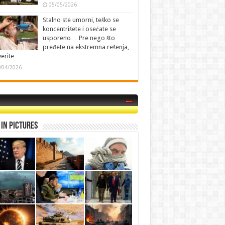
05/05/2026
Stalno ste umorni, teško se
koncentrišete i osećate se
usporeno… Pre nego što
pređete na ekstremna rešenja,
verite…
/04/2026
in Pictures