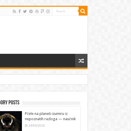
gory Posts
Pčele na planeti izumiru iz
nepoznatih razloga — naučnik
24/06/2026