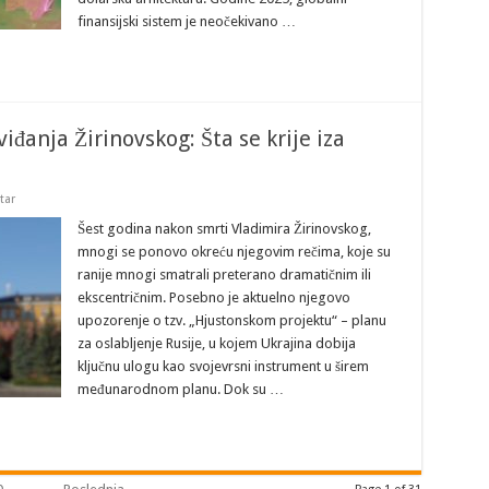
finansijski sistem je neočekivano …
iđanja Žirinovskog: Šta se krije iza
tar
Šest godina nakon smrti Vladimira Žirinovskog,
mnogi se ponovo okreću njegovim rečima, koje su
ranije mnogi smatrali preterano dramatičnim ili
ekscentričnim. Posebno je aktuelno njegovo
upozorenje o tzv. „Hjustonskom projektu“ – planu
za oslabljenje Rusije, u kojem Ukrajina dobija
ključnu ulogu kao svojevrsni instrument u širem
međunarodnom planu. Dok su …