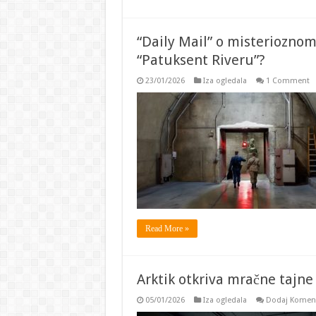
“Daily Mail” o misterioznom 
“Patuksent Riveru”?
23/01/2026
Iza ogledala
1 Comment
Read More »
Arktik otkriva mračne tajne
05/01/2026
Iza ogledala
Dodaj Komen