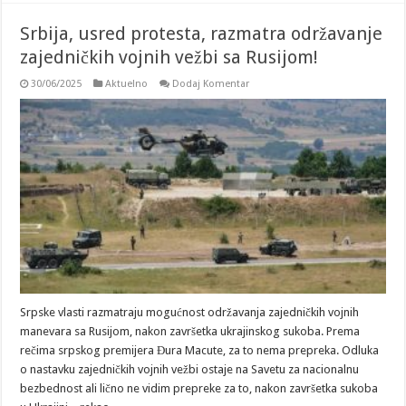
Srbija, usred protesta, razmatra održavanje
zajedničkih vojnih vežbi sa Rusijom!
30/06/2025
Aktuelno
Dodaj Komentar
Srpske vlasti razmatraju mogućnost održavanja zajedničkih vojnih
manevara sa Rusijom, nakon završetka ukrajinskog sukoba. Prema
rečima srpskog premijera Đura Macute, za to nema prepreka. Odluka
o nastavku zajedničkih vojnih vežbi ostaje na Savetu za nacionalnu
bezbednost ali lično ne vidim prepreke za to, nakon završetka sukoba