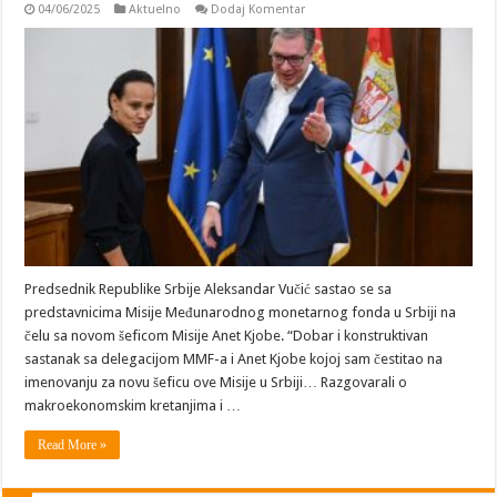
04/06/2025
Aktuelno
Dodaj Komentar
Predsednik Republike Srbije Aleksandar Vučić sastao se sa
predstavnicima Misije Međunarodnog monetarnog fonda u Srbiji na
čelu sa novom šeficom Misije Anet Kjobe. “Dobar i konstruktivan
sastanak sa delegacijom MMF-a i Anet Kjobe kojoj sam čestitao na
imenovanju za novu šeficu ove Misije u Srbiji… Razgovarali o
makroekonomskim kretanjima i …
Read More »