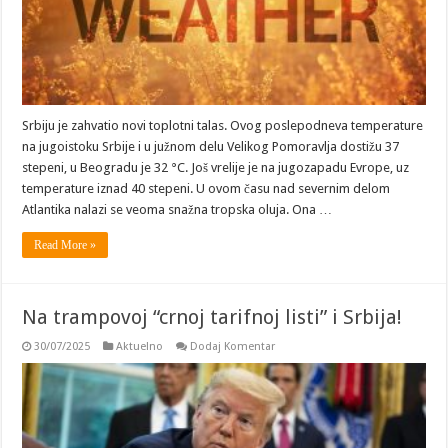
Srbiju je zahvatio novi toplotni talas. Ovog poslepodneva temperature
na jugoistoku Srbije i u južnom delu Velikog Pomoravlja dostižu 37
stepeni, u Beogradu je 32 °C. Još vrelije je na jugozapadu Evrope, uz
temperature iznad 40 stepeni. U ovom času nad severnim delom
Atlantika nalazi se veoma snažna tropska oluja. Ona …
Read More »
Na trampovoj “crnoj tarifnoj listi” i Srbija!
30/07/2025
Aktuelno
Dodaj Komentar