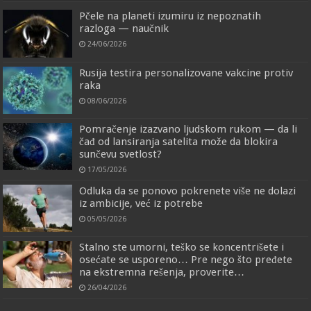
Pčele na planeti izumiru iz nepoznatih
razloga — naučnik
24/06/2026
Rusija testira personalizovane vakcine protiv
raka
08/06/2026
Pomračenje izazvano ljudskom rukom — da li
čađ od lansiranja satelita može da blokira
sunčevu svetlost?
17/05/2026
Odluka da se ponovo pokrenete više ne dolazi
iz ambicije, već iz potrebe
05/05/2026
Stalno ste umorni, teško se koncentrišete i
osećate se usporeno… Pre nego što pređete
na ekstremna rešenja, proverite…
26/04/2026