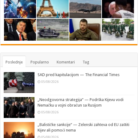
Poslednje
Popularno
Komentari
Tag
SAD pred kapitulacijom — The Financial Times
05/08/2026
„Neodgovorna strategija“ — Podrška Kijevu vodi
Nemačku u vojni obračun sa Rusijom
05/08/2026
„Balističke sankcije“ — Zelenski zahteva od EU zaštiti
Kijev ali pomoći nema
05/08/2026