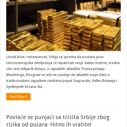
Usred krize i neizvesnosti, Srbija se sprema da postane prva
istočnoevropska zemlja koja će repatrirati svoje zlatne rezerve, vredne
oko šest milijardi dolara, iz zapadnih skladišta. Prema pisanju
Blumberga, Beograd se više ne usuđuje da skladišti svoje zlato u
tradicionalnim zapadnim centrima poput Švajcarske, Velike Britanije i
Sjedinjenih Država. Na …
Read More »
Povlače se punjači sa tržišta Srbije zbog
rizika od požara: Hitno ih vratite!