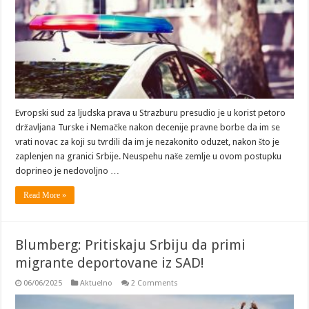
Evropski sud za ljudska prava u Strazburu presudio je u korist petoro
državljana Turske i Nemačke nakon decenije pravne borbe da im se
vrati novac za koji su tvrdili da im je nezakonito oduzet, nakon što je
zaplenjen na granici Srbije. Neuspehu naše zemlje u ovom postupku
doprineo je nedovoljno …
Read More »
Blumberg: Pritiskaju Srbiju da primi
migrante deportovane iz SAD!
06/06/2025
Aktuelno
2 Comments