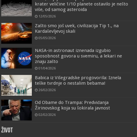
krater veličine 1/10 planete ostavilo je nešto
više, od samog asteroida
12/05/2026
Zašto smo još uvek, civilizacija Tip 1., na
Kardaševljevoj skali
05/05/2026
NASA-in astronaut iznenada izgubio
sposobnost govora u svemiru, a lekari ne
znaju zašto
01/04/2026
Babica iz Višegradske progovorila: Iznela
teške tvrdnje o nestalim bebama!
26/02/2026
Od Obame do Trampa: Predviđanja
Žirinovskog koja su šokirala javnost
02/02/2026
ŽIVOT