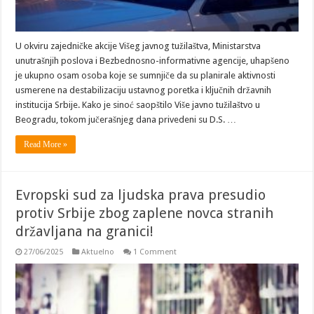
U okviru zajedničke akcije Višeg javnog tužilaštva, Ministarstva
unutrašnjih poslova i Bezbednosno-informativne agencije, uhapšeno
je ukupno osam osoba koje se sumnjiče da su planirale aktivnosti
usmerene na destabilizaciju ustavnog poretka i ključnih državnih
institucija Srbije. Kako je sinoć saopštilo Više javno tužilaštvo u
Beogradu, tokom jučerašnjeg dana privedeni su D.S. …
Read More »
Evropski sud za ljudska prava presudio
protiv Srbije zbog zaplene novca stranih
državljana na granici!
27/06/2025
Aktuelno
1 Comment