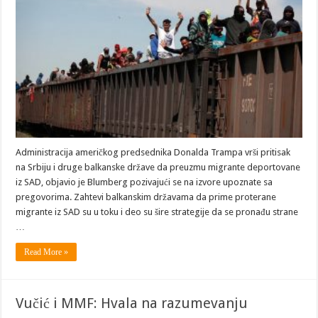
Administracija američkog predsednika Donalda Trampa vrši pritisak
na Srbiju i druge balkanske države da preuzmu migrante deportovane
iz SAD, objavio je Blumberg pozivajući se na izvore upoznate sa
pregovorima. Zahtevi balkanskim državama da prime proterane
migrante iz SAD su u toku i deo su šire strategije da se pronađu strane
…
Read More »
Vučić i MMF: Hvala na razumevanju