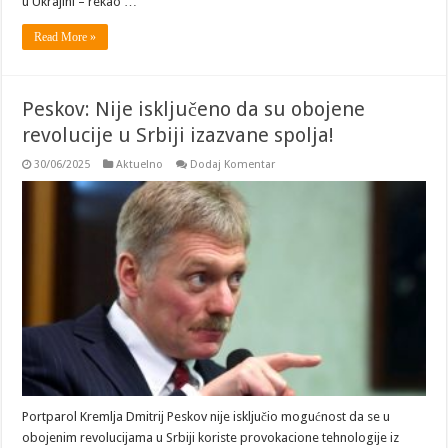
u Ukrajini – rekao …
Read More »
Peskov: Nije isključeno da su obojene
revolucije u Srbiji izazvane spolja!
30/06/2025
Aktuelno
Dodaj Komentar
Portparol Kremlja Dmitrij Peskov nije isključio mogućnost da se u
obojenim revolucijama u Srbiji koriste provokacione tehnologije iz