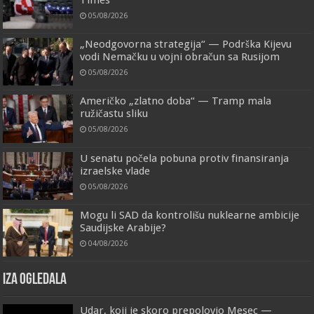
Times
05/08/2026
„Neodgovorna strategija“ — Podrška Kijevu
vodi Nemačku u vojni obračun sa Rusijom
05/08/2026
Američko „zlatno doba“ — Tramp mala
ružičastu sliku
05/08/2026
U senatu počela pobuna protiv finansiranja
izraelske vlade
05/08/2026
Mogu li SAD da kontrolišu nuklearne ambicije
Saudijske Arabije?
04/08/2026
IZA OGLEDALA
Udar, koji je skoro prepolovio Mesec —