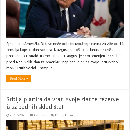
Sjedinjene Američke Države neće odložiti uvođenje carina za više od 14
zemalja koje je planirano za 1. avgust, saopštio je danas američki
predsednik Donald Tramp. “Rok – 1. avgust je nepromenjen i neće biti
produžen. Veliki dan za Ameriku”, napisao je on na svojoj društvenoj
mreži Truth Social. Tramp je …
Read More »
Srbija planira da vrati svoje zlatne rezerve
iz zapadnih skladišta!
25/07/2025
Aktuelno
Dodaj Komentar