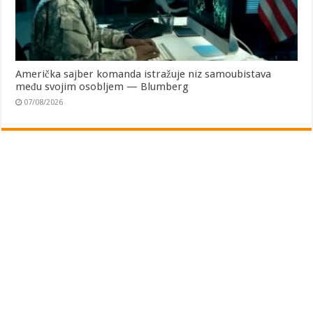
Američka sajber komanda istražuje niz samoubistava
među svojim osobljem — Blumberg
07/08/2026