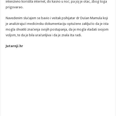
intenzivno koristila internet, do kasno u noć, pa joj je otac, zbog toga
prigovarao.
Navedenim slučajem se bavio i veštak psihijatar dr Dušan Mamula koji
je analizirajući medicinsku dokumentaciju optužene zaključio da je ista
mogla shvatiti značenja svojih postupanja, da je mogla vladati svojom
voljom, te da je bila uračunljiva i da je znala šta radi.
Jutarnji.hr