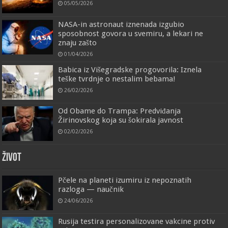
05/05/2026
NASA-in astronaut iznenada izgubio
sposobnost govora u svemiru, a lekari ne
znaju zašto
01/04/2026
Babica iz Višegradske progovorila: Iznela
teške tvrdnje o nestalim bebama!
26/02/2026
Od Obame do Trampa: Predviđanja
Žirinovskog koja su šokirala javnost
02/02/2026
ŽIVOT
Pčele na planeti izumiru iz nepoznatih
razloga — naučnik
24/06/2026
Rusija testira personalizovane vakcine protiv