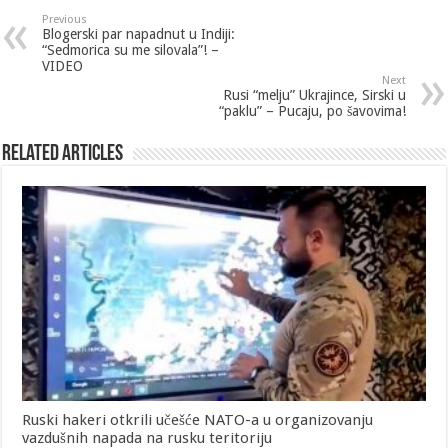
Previous
Blogerski par napadnut u Indiji:
“Sedmorica su me silovala”! –
VIDEO
Next
Rusi “melju” Ukrajince, Sirski u
“paklu” – Pucaju, po šavovima!
Related Articles
Ruski hakeri otkrili učešće NATO-a u organizovanju
vazdušnih napada na rusku teritoriju