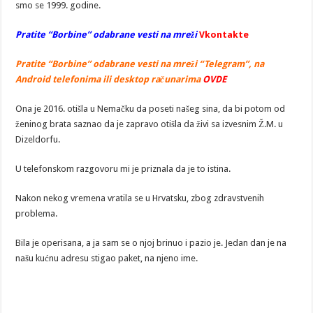
smo se 1999. godine.
Pratite “Borbine” odabrane vesti na mreži
Vkontakte
Pratite “Borbine” odabrane vesti na mreži “Telegram”, na
Android telefonima ili desktop računarima
OVDE
Ona je 2016. otišla u Nemačku da poseti našeg sina, da bi potom od
ženinog brata saznao da je zapravo otišla da živi sa izvesnim Ž.M. u
Dizeldorfu.
U telefonskom razgovoru mi je priznala da je to istina.
Nakon nekog vremena vratila se u Hrvatsku, zbog zdravstvenih
problema.
Bila je operisana, a ja sam se o njoj brinuo i pazio je. Jedan dan je na
našu kućnu adresu stigao paket, na njeno ime.