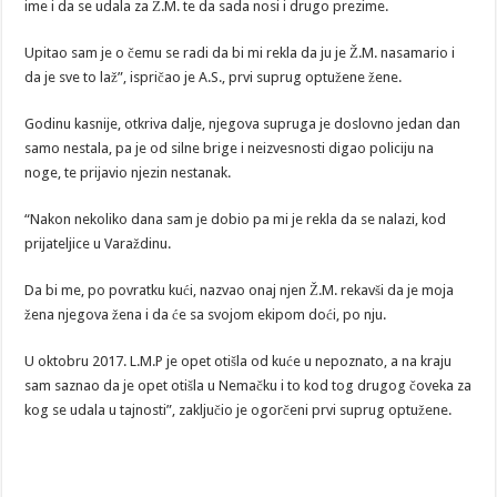
ime i da se udala za Ž.M. te da sada nosi i drugo prezime.
Upitao sam je o čemu se radi da bi mi rekla da ju je Ž.M. nasamario i
da je sve to laž”, ispričao je A.S., prvi suprug optužene žene.
Godinu kasnije, otkriva dalje, njegova supruga je doslovno jedan dan
samo nestala, pa je od silne brige i neizvesnosti digao policiju na
noge, te prijavio njezin nestanak.
“Nakon nekoliko dana sam je dobio pa mi je rekla da se nalazi, kod
prijateljice u Varaždinu.
Da bi me, po povratku kući, nazvao onaj njen Ž.M. rekavši da je moja
žena njegova žena i da će sa svojom ekipom doći, po nju.
U oktobru 2017. L.M.P je opet otišla od kuće u nepoznato, a na kraju
sam saznao da je opet otišla u Nemačku i to kod tog drugog čoveka za
kog se udala u tajnosti”, zaključio je ogorčeni prvi suprug optužene.