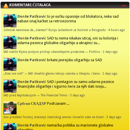
KOMENTARI ČITALACA
Đorđe Patković
to je vučku opasnije od blokatora, neka sad
nabavi onaj kačket sa retrovizorima
Zelenski namerava da „ošamari“ Rusiju sastankom sa Vučićem u Beogradu
·
4 hours ago
Đorđe Patković
SAD tu nema nikakav uticaj, oni su kolonija i
udarna pesnica globalne oligarhije a ukrajinci su...
SAD vratile Kijevu potpun pristup obaveštajnim podacima — Politico
·
2 days ago
Đorđe Patković
brkate jevrejsku oligarhiju sa SAD
„Kina sve vidi“ — SAD shvatile glavnu lekciju sukoba u Ukrajini, i Iranu
·
2 days ago
Đorđe Patković
SAD i pentagon su samo udarne pesnice
financijske oligarhije i sigurno neće za njih slati svoju...
SAD pred kapitulacijom — The Financial Times
·
3 days ago
Србски СКАДАР
Podrzavam ...
Iran predlaže Turskoj stvaranje islamskog saveza i konačni udar na Izrael
·
3 days ago
Đorđe Patković
nemačka politika su marionete globalne
oligarhije