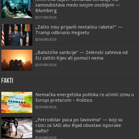
samoubistava među svojim osobljem —
Blumberg
07/08/2026
„Zašto nisu prijavili nestašicu raketa?“ —
Tramp odbrusio Hegsetu
06/08/2026
„Balističke sankcije“ — Zelenski zahteva od
EU zaštiti Kijev ali pomoći nema
05/08/2026
FAKTI
Nemačka energetska politika će učiniti zimu u
Evropi pretećom – Politico
09/08/2026
„Petrodolar puca po šavovima“ — koji su
rizici za SAD ako Rijad obustavi isporuke
nafte?
09/08/2026