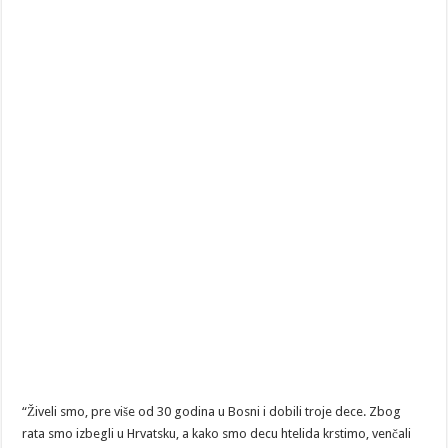
“Živeli smo, pre više od 30 godina u Bosni i dobili troje dece. Zbog
rata smo izbegli u Hrvatsku, a kako smo decu htelida krstimo, venčali