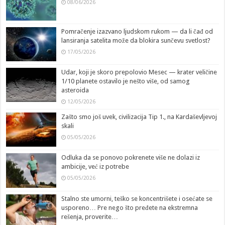
08/06/2026
Pomračenje izazvano ljudskom rukom — da li čađ od
lansiranja satelita može da blokira sunčevu svetlost?
17/05/2026
Udar, koji je skoro prepolovio Mesec — krater veličine
1/10 planete ostavilo je nešto više, od samog
asteroida
12/05/2026
Zašto smo još uvek, civilizacija Tip 1., na Kardaševljevoj
skali
05/05/2026
Odluka da se ponovo pokrenete više ne dolazi iz
ambicije, već iz potrebe
05/05/2026
Stalno ste umorni, teško se koncentrišete i osećate se
usporeno… Pre nego što pređete na ekstremna
rešenja, proverite…