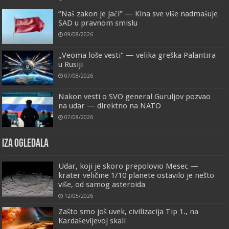
“Naš zakon je jači” — Kina sve više nadmašuje
SAD u pravnom smislu
09/08/2026
„Veoma loše vesti“ — velika greška Palantira
u Rusiji
07/08/2026
Nakon vesti o SVO general Guruljov pozvao
na udar — direktno na NATO
07/08/2026
IZA OGLEDALA
Udar, koji je skoro prepolovio Mesec —
krater veličine 1/10 planete ostavilo je nešto
više, od samog asteroida
12/05/2026
Zašto smo još uvek, civilizacija Tip 1., na
Kardaševljevoj skali