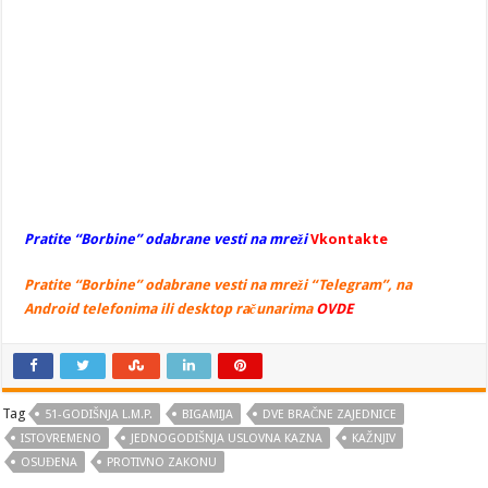
Pratite “Borbine” odabrane vesti na mreži
Vkontakte
Pratite “Borbine” odabrane vesti na mreži “Telegram”, na
Android telefonima ili desktop računarima
OVDE
Tag
51-GODIŠNJA L.M.P.
BIGAMIJA
DVE BRAČNE ZAJEDNICE
ISTOVREMENO
JEDNOGODIŠNJA USLOVNA KAZNA
KAŽNJIV
OSUĐENA
PROTIVNO ZAKONU