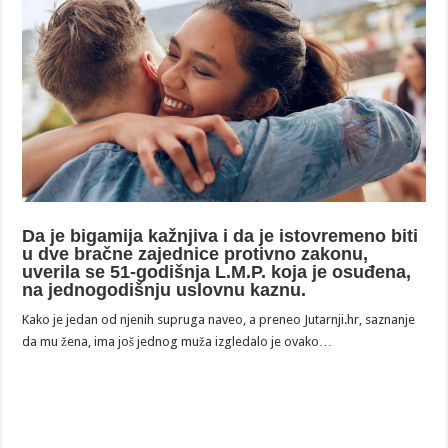
Da je bigamija kažnjiva i da je istovremeno biti
u dve bračne zajednice protivno zakonu,
uverila se 51-godišnja L.M.P. koja je osuđena,
na jednogodišnju uslovnu kaznu.
Kako je jedan od njenih supruga naveo, a preneo Jutarnji.hr, saznanje
da mu žena, ima još jednog muža izgledalo je ovako…