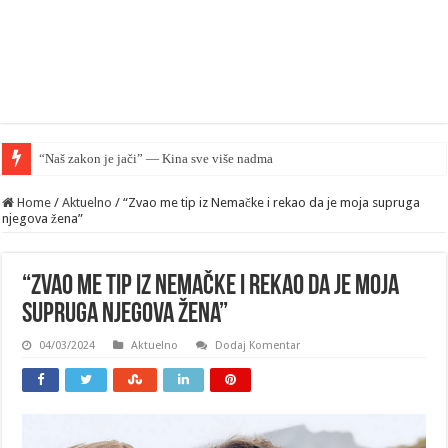
“Naš zakon je jači” — Kina sve više nadmašuje SAD u pravnom smislu
Home
/
Aktuelno
/
“Zvao me tip iz Nemačke i rekao da je moja supruga
njegova žena”
“Zvao me tip iz Nemačke i rekao da je moja
supruga njegova žena”
04/03/2024
Aktuelno
Dodaj Komentar