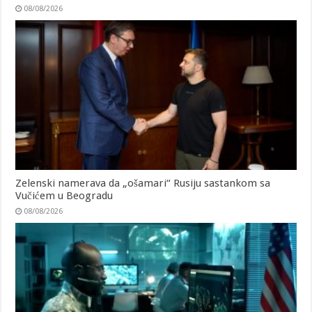
08/08/2026
Zelenski namerava da „ošamari“ Rusiju sastankom sa
Vučićem u Beogradu
08/08/2026