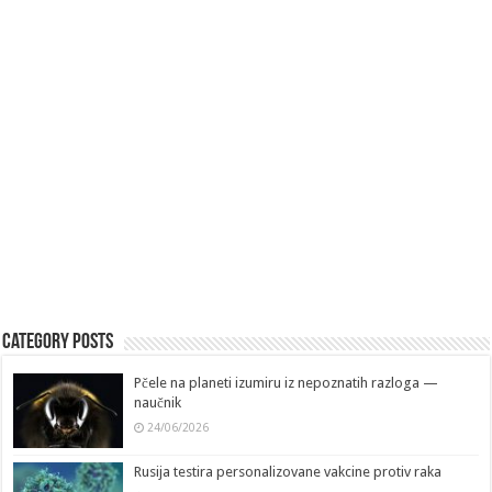
Category Posts
Pčele na planeti izumiru iz nepoznatih razloga —
naučnik
24/06/2026
Rusija testira personalizovane vakcine protiv raka