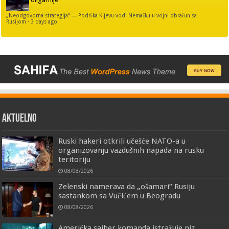
„Neodgovorna strategija“ — Podrška Kijevu vodi Nemačku u vojni obračun sa
Rusijom
·
3 days ago
AKTUELNO
Ruski hakeri otkrili učešće NATO-a u
organizovanju vazdušnih napada na rusku
teritoriju
08/08/2026
Zelenski namerava da „ošamari“ Rusiju
sastankom sa Vučićem u Beogradu
08/08/2026
Američka sajber komanda istražuje niz