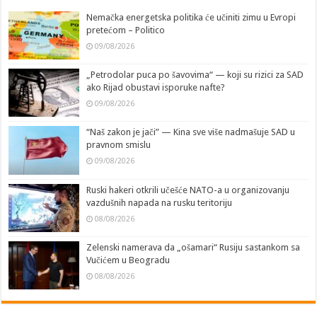
Nemačka energetska politika će učiniti zimu u Evropi
pretećom – Politico
09/08/2026
„Petrodolar puca po šavovima“ — koji su rizici za SAD
ako Rijad obustavi isporuke nafte?
09/08/2026
“Naš zakon je jači” — Kina sve više nadmašuje SAD u
pravnom smislu
09/08/2026
Ruski hakeri otkrili učešće NATO-a u organizovanju
vazdušnih napada na rusku teritoriju
08/08/2026
Zelenski namerava da „ošamari“ Rusiju sastankom sa
Vučićem u Beogradu
08/08/2026