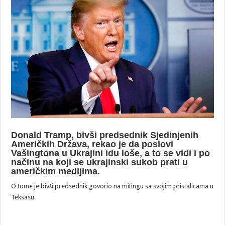
Donald Tramp, bivši predsednik Sjedinjenih
Američkih Država, rekao je da poslovi
Vašingtona u Ukrajini idu loše, a to se vidi i po
načinu na koji se ukrajinski sukob prati u
američkim medijima.
O tome je bivši predsednik govorio na mitingu sa svojim pristalicama u
Teksasu.