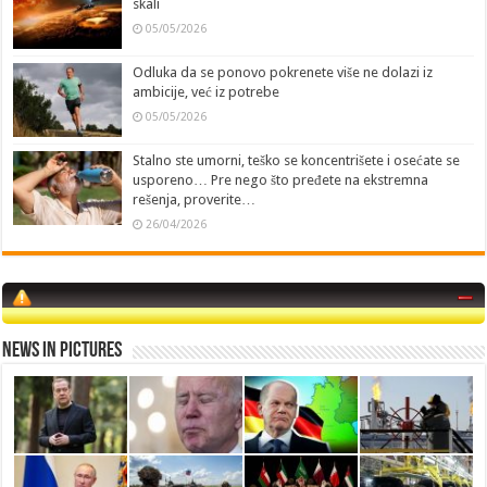
skali
05/05/2026
Odluka da se ponovo pokrenete više ne dolazi iz
ambicije, već iz potrebe
05/05/2026
Stalno ste umorni, teško se koncentrišete i osećate se
usporeno… Pre nego što pređete na ekstremna
rešenja, proverite…
26/04/2026
News in Pictures