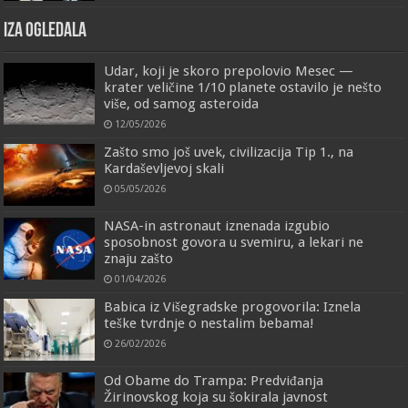
IZA OGLEDALA
Udar, koji je skoro prepolovio Mesec —
krater veličine 1/10 planete ostavilo je nešto
više, od samog asteroida
12/05/2026
Zašto smo još uvek, civilizacija Tip 1., na
Kardaševljevoj skali
05/05/2026
NASA-in astronaut iznenada izgubio
sposobnost govora u svemiru, a lekari ne
znaju zašto
01/04/2026
Babica iz Višegradske progovorila: Iznela
teške tvrdnje o nestalim bebama!
26/02/2026
Od Obame do Trampa: Predviđanja
Žirinovskog koja su šokirala javnost