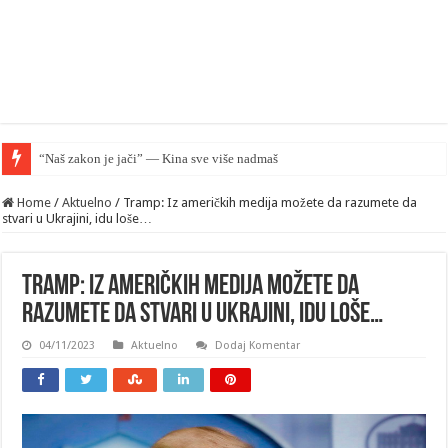
“Naš zakon je jači” — Kina sve više nadmašuje SAD u pravnom smislu
Home
/
Aktuelno
/
Tramp: Iz američkih medija možete da razumete da
stvari u Ukrajini, idu loše…
Tramp: Iz američkih medija možete da
razumete da stvari u Ukrajini, idu loše…
04/11/2023
Aktuelno
Dodaj Komentar