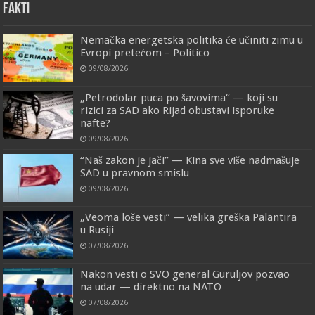
FAKTI
Nemačka energetska politika će učiniti zimu u
Evropi pretećom – Politico
09/08/2026
„Petrodolar puca po šavovima“ — koji su
rizici za SAD ako Rijad obustavi isporuke
nafte?
09/08/2026
“Naš zakon je jači” — Kina sve više nadmašuje
SAD u pravnom smislu
09/08/2026
„Veoma loše vesti“ — velika greška Palantira
u Rusiji
07/08/2026
Nakon vesti o SVO general Guruljov pozvao
na udar — direktno na NATO
07/08/2026