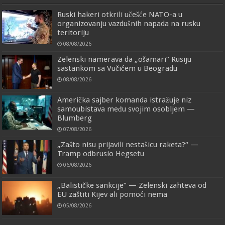
Ruski hakeri otkrili učešće NATO-a u
organizovanju vazdušnih napada na rusku
teritoriju
08/08/2026
Zelenski namerava da „ošamari“ Rusiju
sastankom sa Vučićem u Beogradu
08/08/2026
Američka sajber komanda istražuje niz
samoubistava među svojim osobljem —
Blumberg
07/08/2026
„Zašto nisu prijavili nestašicu raketa?“ —
Tramp odbrusio Hegsetu
06/08/2026
„Balističke sankcije“ — Zelenski zahteva od
EU zaštiti Kijev ali pomoći nema
05/08/2026