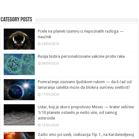
Category Posts
Pčele na planeti izumiru iz nepoznatih razloga —
naučnik
24/06/2026
Rusija testira personalizovane vakcine protiv raka
08/06/2026
Pomračenje izazvano ljudskom rukom — da li čađ od
lansiranja satelita može da blokira sunčevu svetlost?
17/05/2026
Udar, koji je skoro prepolovio Mesec — krater veličine
1/10 planete ostavilo je nešto više, od samog
asteroida
12/05/2026
Zašto smo još uvek, civilizacija Tip 1., na Kardaševljevoj