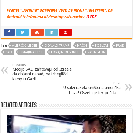
Pratite “Borbine” odabrane vesti na mreži “Telegram”, na
Android telefonima ili desktop računarima
OVDE
Tag
AMERIČKI MEDIJI
DONALD TRAMP
NAČIN
POSLOVI
PRATI
SAD
UKRAJINA LOŠE
UKRAJINSKI SUKOB
VAŠINGTON
Previous
Mediji: SAD zahtevaju od Izraela
da objasni napad, na izbeglički
kamp u Gazi! ​
Next
U salvi raketa uništena američka
baza! Osveta je tek počela…
Related Articles