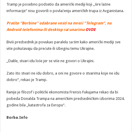
Tramp je posebno podsetio da američki mediji koji „šire lažne
informacije“ nisu govorili o povlačenju američkih trupa iz Avganistana.
Pratite “Borbine” odabrane vesti na mreži “Telegram”, na
Android telefonima ili desktop računarima
OVDE
Bivši predsednik je povukao paralelu sa tim kako američki mediji sve
više pokušavaju da prećute ili izbegnu temu Ukrajine.
„Dakle, stvari idu loše jer se više ne govori o Ukrajini.
Zato što stvari ne idu dobro, a oni ne govore o stvarima koje ne idu
dobro“, rekao je Tramp.
Ranije je filozof i politički ekonomista Frensis Fukujama rekao da bi
pobeda Donalda Trampa na američkim predsedničkim izborima 2024.
godine bila „katastrofa za Evropu“.
Borba.Info