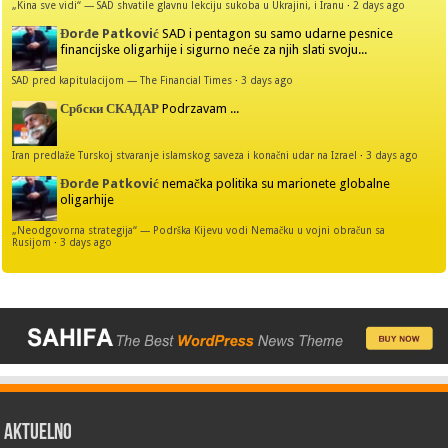
„Kina sve vidi“ — SAD shvatile glavnu lekciju sukoba u Ukrajini, i Iranu
·
2 days ago
Đorđe Patković
SAD i pentagon su samo udarne pesnice
financijske oligarhije i sigurno neće za njih slati svoju...
SAD pred kapitulacijom — The Financial Times
·
3 days ago
Србски СКАДАР
Podrzavam ...
Iran predlaže Turskoj stvaranje islamskog saveza i konačni udar na Izrael
·
3 days ago
Đorđe Patković
nemačka politika su marionete globalne
oligarhije
„Neodgovorna strategija“ — Podrška Kijevu vodi Nemačku u vojni obračun sa
Rusijom
·
3 days ago
AKTUELNO