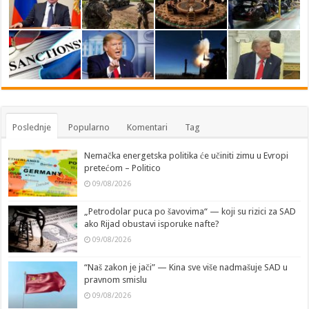
Poslednje
Popularno
Komentari
Tag
Nemačka energetska politika će učiniti zimu u Evropi
pretećom – Politico
09/08/2026
„Petrodolar puca po šavovima“ — koji su rizici za SAD
ako Rijad obustavi isporuke nafte?
09/08/2026
“Naš zakon je jači” — Kina sve više nadmašuje SAD u
pravnom smislu
09/08/2026