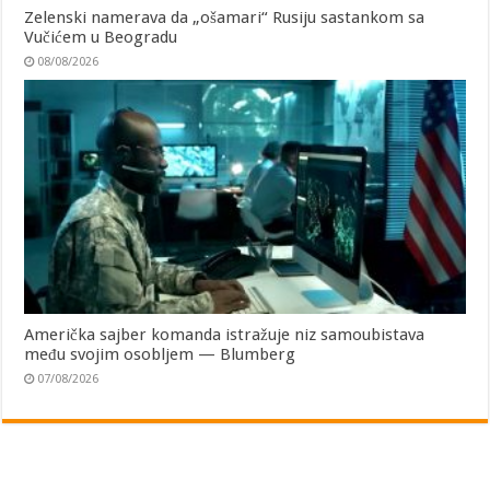
Zelenski namerava da „ošamari“ Rusiju sastankom sa
Vučićem u Beogradu
08/08/2026
Američka sajber komanda istražuje niz samoubistava
među svojim osobljem — Blumberg
07/08/2026