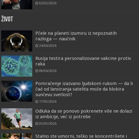
02/02/2026
ŽIVOT
Pčele na planeti izumiru iz nepoznatih
razloga — naučnik
24/06/2026
Rusija testira personalizovane vakcine protiv
raka
08/06/2026
Pomračenje izazvano ljudskom rukom — da li
čađ od lansiranja satelita može da blokira
sunčevu svetlost?
17/05/2026
Odluka da se ponovo pokrenete više ne dolazi
iz ambicije, već iz potrebe
05/05/2026
Stalno ste umorni, teško se koncentrišete i