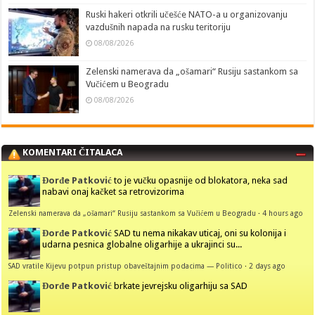
Ruski hakeri otkrili učešće NATO-a u organizovanju
vazdušnih napada na rusku teritoriju
08/08/2026
Zelenski namerava da „ošamari“ Rusiju sastankom sa
Vučićem u Beogradu
08/08/2026
KOMENTARI ČITALACA
Đorđe Patković
to je vučku opasnije od blokatora, neka sad
nabavi onaj kačket sa retrovizorima
Zelenski namerava da „ošamari“ Rusiju sastankom sa Vučićem u Beogradu
·
4 hours ago
Đorđe Patković
SAD tu nema nikakav uticaj, oni su kolonija i
udarna pesnica globalne oligarhije a ukrajinci su...
SAD vratile Kijevu potpun pristup obaveštajnim podacima — Politico
·
2 days ago
Đorđe Patković
brkate jevrejsku oligarhiju sa SAD