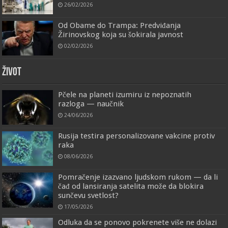
26/02/2026
Od Obame do Trampa: Predviđanja
Žirinovskog koja su šokirala javnost
02/02/2026
ŽIVOT
Pčele na planeti izumiru iz nepoznatih
razloga — naučnik
24/06/2026
Rusija testira personalizovane vakcine protiv
raka
08/06/2026
Pomračenje izazvano ljudskom rukom — da li
čađ od lansiranja satelita može da blokira
sunčevu svetlost?
17/05/2026
Odluka da se ponovo pokrenete više ne dolazi