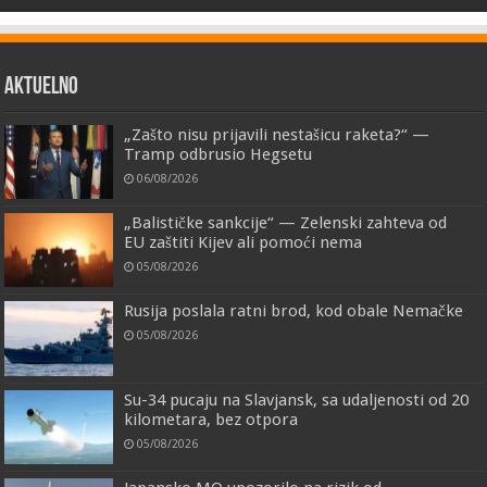
AKTUELNO
„Zašto nisu prijavili nestašicu raketa?“ —
Tramp odbrusio Hegsetu
06/08/2026
„Balističke sankcije“ — Zelenski zahteva od
EU zaštiti Kijev ali pomoći nema
05/08/2026
Rusija poslala ratni brod, kod obale Nemačke
05/08/2026
Su-34 pucaju na Slavjansk, sa udaljenosti od 20
kilometara, bez otpora
05/08/2026