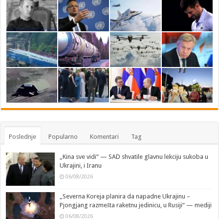
Poslednje
Popularno
Komentari
Tag
„Kina sve vidi“ — SAD shvatile glavnu lekciju sukoba u
Ukrajini, i Iranu
06/08/2026
„Severna Koreja planira da napadne Ukrajinu –
Pjongjang razmešta raketnu jedinicu, u Rusiji“ — mediji
06/08/2026