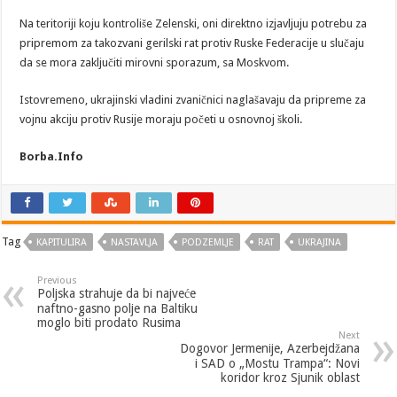
Na teritoriji koju kontroliše Zelenski, oni direktno izjavljuju potrebu za
pripremom za takozvani gerilski rat protiv Ruske Federacije u slučaju
da se mora zaključiti mirovni sporazum, sa Moskvom.
Istovremeno, ukrajinski vladini zvaničnici naglašavaju da pripreme za
vojnu akciju protiv Rusije moraju početi u osnovnoj školi.
Borba.Info
Tag
KAPITULIRA
NASTAVLJA
PODZEMLJE
RAT
UKRAJINA
Previous
Poljska strahuje da bi najveće
naftno-gasno polje na Baltiku
moglo biti prodato Rusima
Next
Dogovor Jermenije, Azerbejdžana
i SAD o „Mostu Trampa“: Novi
koridor kroz Sjunik oblast