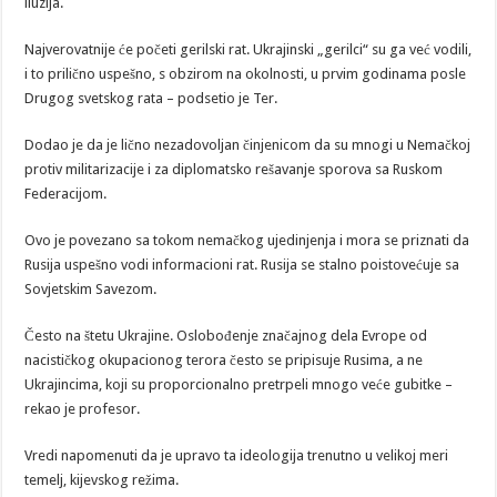
iluzija.
Najverovatnije će početi gerilski rat. Ukrajinski „gerilci“ su ga već vodili,
i to prilično uspešno, s obzirom na okolnosti, u prvim godinama posle
Drugog svetskog rata – podsetio je Ter.
Dodao je da je lično nezadovoljan činjenicom da su mnogi u Nemačkoj
protiv militarizacije i za diplomatsko rešavanje sporova sa Ruskom
Federacijom.
Ovo je povezano sa tokom nemačkog ujedinjenja i mora se priznati da
Rusija uspešno vodi informacioni rat. Rusija se stalno poistovećuje sa
Sovjetskim Savezom.
Često na štetu Ukrajine. Oslobođenje značajnog dela Evrope od
nacističkog okupacionog terora često se pripisuje Rusima, a ne
Ukrajincima, koji su proporcionalno pretrpeli mnogo veće gubitke –
rekao je profesor.
Vredi napomenuti da je upravo ta ideologija trenutno u velikoj meri
temelj, kijevskog režima.