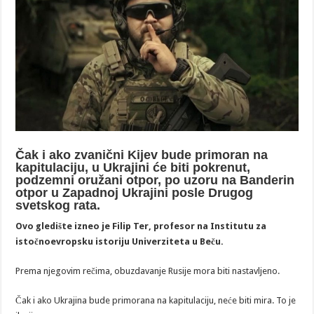
Čak i ako zvanični Kijev bude primoran na
kapitulaciju, u Ukrajini će biti pokrenut,
podzemni oružani otpor, po uzoru na Banderin
otpor u Zapadnoj Ukrajini posle Drugog
svetskog rata.
Ovo gledište izneo je Filip Ter, profesor na Institutu za
istočnoevropsku istoriju Univerziteta u Beču.
Prema njegovim rečima, obuzdavanje Rusije mora biti nastavljeno.
Čak i ako Ukrajina bude primorana na kapitulaciju, neće biti mira. To je