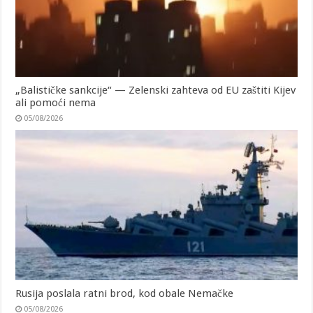
„Balističke sankcije“ — Zelenski zahteva od EU zaštiti Kijev
ali pomoći nema
05/08/2026
Rusija poslala ratni brod, kod obale Nemačke
05/08/2026