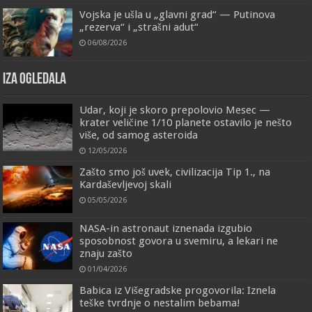
Vojska je ušla u „glavni grad“ — Putinova
„rezerva“ i „strašni adut“
06/08/2026
IZA OGLEDALA
Udar, koji je skoro prepolovio Mesec —
krater veličine 1/10 planete ostavilo je nešto
više, od samog asteroida
12/05/2026
Zašto smo još uvek, civilizacija Tip 1., na
Kardaševljevoj skali
05/05/2026
NASA-in astronaut iznenada izgubio
sposobnost govora u svemiru, a lekari ne
znaju zašto
01/04/2026
Babica iz Višegradske progovorila: Iznela
teške tvrdnje o nestalim bebama!