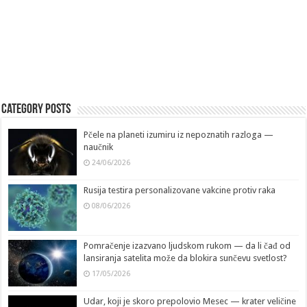
Category Posts
Pčele na planeti izumiru iz nepoznatih razloga —
naučnik
24/06/2026
Rusija testira personalizovane vakcine protiv raka
08/06/2026
Pomračenje izazvano ljudskom rukom — da li čađ od
lansiranja satelita može da blokira sunčevu svetlost?
17/05/2026
Udar, koji je skoro prepolovio Mesec — krater veličine