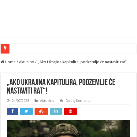
Home
/
Aktuelno
/
„Ako Ukrajina kapitulira, podzemlje će nastaviti rat“!
„Ako Ukrajina kapitulira, podzemlje će
nastaviti rat“!
24/07/2025
Aktuelno
Dodaj Komentar