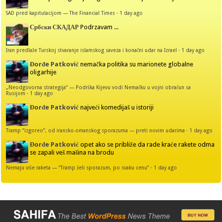
SAD pred kapitulacijom — The Financial Times
·
1 day ago
Србски СКАДАР
Podrzavam ...
Iran predlaže Turskoj stvaranje islamskog saveza i konačni udar na Izrael
·
1 day ago
Đorđe Patković
nemačka politika su marionete globalne
oligarhije
„Neodgovorna strategija“ — Podrška Kijevu vodi Nemačku u vojni obračun sa
Rusijom
·
1 day ago
Đorđe Patković
najveći komedijaš u istoriji
Tramp “izgoreo”, od iransko-omanskog sporazuma — preti novim udarima
·
1 day ago
Đorđe Patković
opet ako se približe da rade kraće rakete odma
se zapali veš mašina na brodu
Nemaju više raketa — “Tramp želi sporazum, po svaku cenu”
·
1 day ago