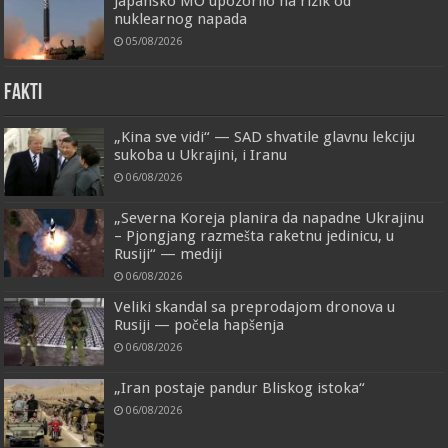
Japansko MO upozorilo na rizik od
nuklearnog napada
05/08/2026
FAKTI
„Kina sve vidi“ — SAD shvatile glavnu lekciju
sukoba u Ukrajini, i Iranu
06/08/2026
„Severna Koreja planira da napadne Ukrajinu
– Pjongjang razmešta raketnu jedinicu, u
Rusiji“ — mediji
06/08/2026
Veliki skandal sa preprodajom dronova u
Rusiji — počela hapšenja
06/08/2026
„Iran postaje pandur Bliskog istoka“
06/08/2026