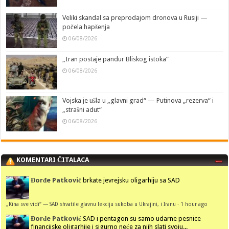
Veliki skandal sa preprodajom dronova u Rusiji —
počela hapšenja
06/08/2026
„Iran postaje pandur Bliskog istoka“
06/08/2026
Vojska je ušla u „glavni grad“ — Putinova „rezerva“ i
„strašni adut“
06/08/2026
KOMENTARI ČITALACA
Đorđe Patković
brkate jevrejsku oligarhiju sa SAD
„Kina sve vidi“ — SAD shvatile glavnu lekciju sukoba u Ukrajini, i Iranu
·
1 hour ago
Đorđe Patković
SAD i pentagon su samo udarne pesnice
financijske oligarhije i sigurno neće za njih slati svoju...