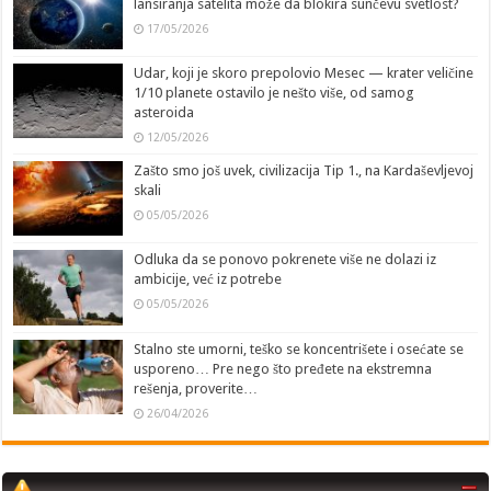
lansiranja satelita može da blokira sunčevu svetlost?
17/05/2026
Udar, koji je skoro prepolovio Mesec — krater veličine
1/10 planete ostavilo je nešto više, od samog
asteroida
12/05/2026
Zašto smo još uvek, civilizacija Tip 1., na Kardaševljevoj
skali
05/05/2026
Odluka da se ponovo pokrenete više ne dolazi iz
ambicije, već iz potrebe
05/05/2026
Stalno ste umorni, teško se koncentrišete i osećate se
usporeno… Pre nego što pređete na ekstremna
rešenja, proverite…
26/04/2026