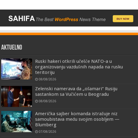
AKTUELNO
Ruski hakeri otkrili učešće NATO-a u
organizovanju vazdušnih napada na rusku
teritoriju
08/08/2026
Zelenski namerava da „ošamari“ Rusiju
sastankom sa Vučićem u Beogradu
08/08/2026
Američka sajber komanda istražuje niz
samoubistava među svojim osobljem —
Blumberg
07/08/2026