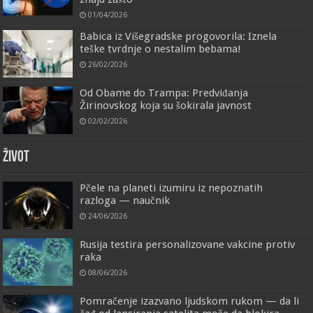
01/04/2026
Babica iz Višegradske progovorila: Iznela
teške tvrdnje o nestalim bebama!
26/02/2026
Od Obame do Trampa: Predviđanja
Žirinovskog koja su šokirala javnost
02/02/2026
ŽIVOT
Pčele na planeti izumiru iz nepoznatih
razloga — naučnik
24/06/2026
Rusija testira personalizovane vakcine protiv
raka
08/06/2026
Pomračenje izazvano ljudskom rukom — da li