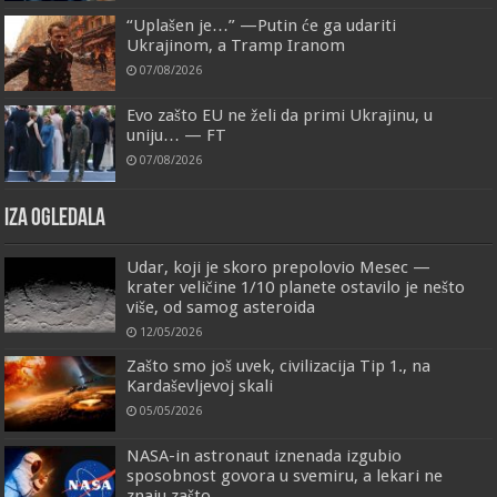
“Uplašen je…” —Putin će ga udariti
Ukrajinom, a Tramp Iranom
07/08/2026
Evo zašto EU ne želi da primi Ukrajinu, u
uniju… — FT
07/08/2026
IZA OGLEDALA
Udar, koji je skoro prepolovio Mesec —
krater veličine 1/10 planete ostavilo je nešto
više, od samog asteroida
12/05/2026
Zašto smo još uvek, civilizacija Tip 1., na
Kardaševljevoj skali
05/05/2026
NASA-in astronaut iznenada izgubio
sposobnost govora u svemiru, a lekari ne
znaju zašto