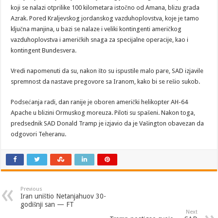
koji se nalazi otprilike 100 kilometara istočno od Amana, blizu grada
Azrak. Pored Kraljevskog jordanskog vazduhoplovstva, koje je tamo
ključna manjina, u bazi se nalaze i veliki kontingenti američkog
vazduhoplovstva i američkih snaga za specijalne operacije, kao i
kontingent Bundesvera.
Vredi napomenuti da su, nakon što su ispustile malo pare, SAD izjavile
spremnost da nastave pregovore sa Iranom, kako bi se rešio sukob.
Podsećanja radi, dan ranije je oboren američki helikopter AH-64
Apache u blizini Ormuskog moreuza. Piloti su spašeni. Nakon toga,
predsednik SAD Donald Tramp je izjavio da je Vašington obavezan da
odgovori Teheranu.
Previous
Iran uništio Netanjahuov 30-
godišnji san — FT
Next