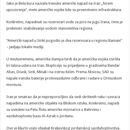
Iako je Bela kuća nazvala trenutni američki napad na Iran „hicem
upozorenja“, mete američke vojske bile su prvenstveno infrastruktura.
Konkretno, napadnuti su rezervoari vode za piće na jugu Irana, čime je
prekinuto snabdevanje vodom stanovništva regiona.
“Američki napad u Siriki pogodio je dva rezervoara u regionu Bamani”
– javljaju lokalni mediji.
U međuvremenu, američka štampa tvrdi da je američka vojska izvršila
tri talasa udara na Iran. Eksplozije su prijavljene u gradovima Bandar
Abas, Džask, Sirik, Minak i na ostrvu Kešm. Prema Aksiosu, SAD su
napale iranske baterije protivvazdušne odbrane i radare u Ormuskom
moreuzu.
Iran je smatrao da je nepreporučljivo da sedi skrštenih ruku i uzvraća
napadima na američke objekte na Bliskom istoku. Konkretno, napadi
su izvedeni na Petu flotu američke mornarice u Bahreinu i
vazduhoplovnu bazu Al-Azrak u Jordanu.
Ovo je ključni vojni objekat Kraljevskog jordanskog vazduhoplovstva,