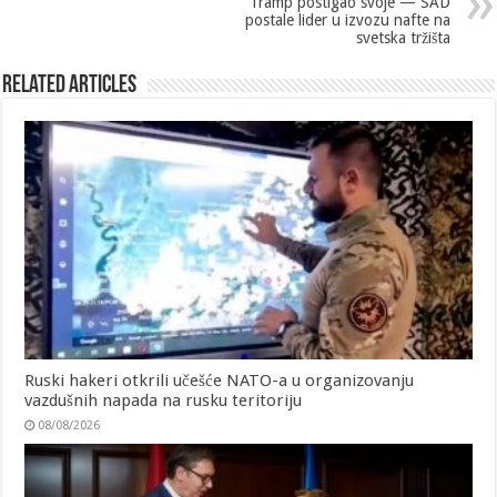
Tramp postigao svoje — SAD
postale lider u izvozu nafte na
svetska tržišta
Related Articles
Ruski hakeri otkrili učešće NATO-a u organizovanju
vazdušnih napada na rusku teritoriju
08/08/2026