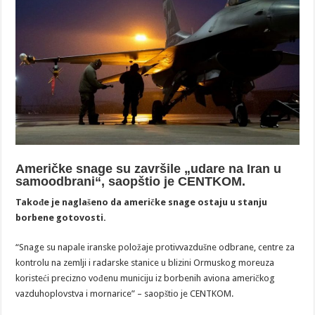
Američke snage su završile „udare na Iran u
samoodbrani“, saopštio je CENTKOM.
Takođe je naglašeno da američke snage ostaju u stanju
borbene gotovosti.
“Snage su napale iranske položaje protivvazdušne odbrane, centre za
kontrolu na zemlji i radarske stanice u blizini Ormuskog moreuza
koristeći precizno vođenu municiju iz borbenih aviona američkog
vazduhoplovstva i mornarice” – saopštio je CENTKOM.