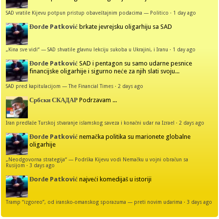
SAD vratile Kijevu potpun pristup obaveštajnim podacima — Politico
·
1 day ago
Đorđe Patković
brkate jevrejsku oligarhiju sa SAD
„Kina sve vidi“ — SAD shvatile glavnu lekciju sukoba u Ukrajini, i Iranu
·
1 day ago
Đorđe Patković
SAD i pentagon su samo udarne pesnice
financijske oligarhije i sigurno neće za njih slati svoju...
SAD pred kapitulacijom — The Financial Times
·
2 days ago
Србски СКАДАР
Podrzavam ...
Iran predlaže Turskoj stvaranje islamskog saveza i konačni udar na Izrael
·
2 days ago
Đorđe Patković
nemačka politika su marionete globalne
oligarhije
„Neodgovorna strategija“ — Podrška Kijevu vodi Nemačku u vojni obračun sa
Rusijom
·
3 days ago
Đorđe Patković
najveći komedijaš u istoriji
Tramp “izgoreo”, od iransko-omanskog sporazuma — preti novim udarima
·
3 days ago