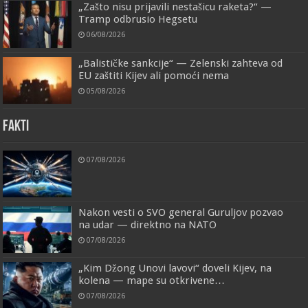
„Zašto nisu prijavili nestašicu raketa?“ —
Tramp odbrusio Hegsetu
06/08/2026
„Balističke sankcije“ — Zelenski zahteva od
EU zaštiti Kijev ali pomoći nema
05/08/2026
FAKTI
07/08/2026
Nakon vesti o SVO general Guruljov pozvao
na udar — direktno na NATO
07/08/2026
„Kim Džong Unovi lavovi“ doveli Kijev, na
kolena — mape su otkrivene…
07/08/2026