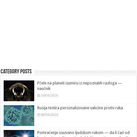
Category Posts
Pčele na planeti izumiru iz nepoznatih razloga —
naučnik
24/06/2026
Rusija testira personalizovane vakcine protiv raka
08/06/2026
Pomračenje izazvano ljudskom rukom — da li čađ od