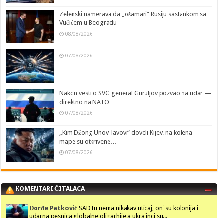
Zelenski namerava da „ošamari“ Rusiju sastankom sa
Vučićem u Beogradu
08/08/2026
07/08/2026
Nakon vesti o SVO general Guruljov pozvao na udar —
direktno na NATO
07/08/2026
„Kim Džong Unovi lavovi“ doveli Kijev, na kolena —
mape su otkrivene…
07/08/2026
KOMENTARI ČITALACA
Đorđe Patković
SAD tu nema nikakav uticaj, oni su kolonija i
udarna pesnica globalne oligarhije a ukrajinci su...