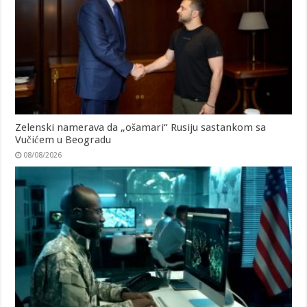
Zelenski namerava da „ošamari“ Rusiju sastankom sa
Vučićem u Beogradu
08/08/2026