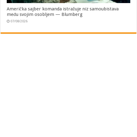
Američka sajber komanda istražuje niz samoubistava
među svojim osobljem — Blumberg
07/08/2026