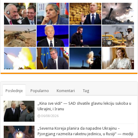
Poslednje
Popularno
Komentari
Tag
„Kina sve vidi“ — SAD shvatile glavnu lekciju sukoba u
Ukrajini, i Iranu
06/08/2026
„Severna Koreja planira da napadne Ukrajinu –
Pjongjang razmešta raketnu jedinicu, u Rusiji“ — mediji