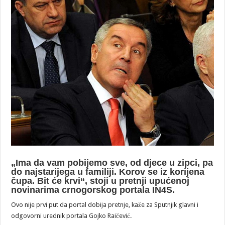
„Ima da vam pobijemo sve, od djece u zipci, pa
do najstarijega u familiji. Korov se iz korijena
čupa. Bit će krvi“, stoji u pretnji upućenoj
novinarima crnogorskog portala IN4S.
Ovo nije prvi put da portal dobija pretnje, kaže za Sputnjik glavni i
odgovorni urednik portala Gojko Raičević.