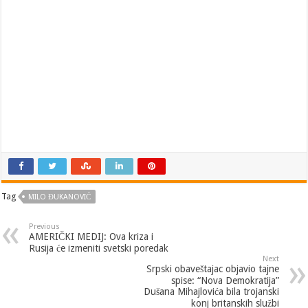
Tag
MILO ĐUKANOVIĆ
Previous
AMERIČKI MEDIJ: Ova kriza i
Rusija će izmeniti svetski poredak
Next
Srpski obaveštajac objavio tajne
spise: “Nova Demokratija”
Dušana Mihajlovića bila trojanski
konj britanskih službi