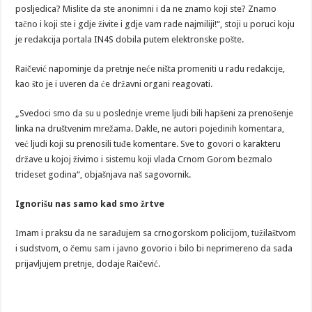
posljedica? Mislite da ste anonimni i da ne znamo koji ste? Znamo
tačno i koji ste i gdje živite i gdje vam rade najmiliji!“, stoji u poruci koju
je redakcija portala IN4S dobila putem elektronske pošte.
Raičević napominje da pretnje neće ništa promeniti u radu redakcije,
kao što je i uveren da će državni organi reagovati.
„Svedoci smo da su u poslednje vreme ljudi bili hapšeni za prenošenje
linka na društvenim mrežama. Dakle, ne autori pojedinih komentara,
već ljudi koji su prenosili tuđe komentare. Sve to govori o karakteru
države u kojoj živimo i sistemu koji vlada Crnom Gorom bezmalo
trideset godina“, objašnjava naš sagovornik.
Ignorišu nas samo kad smo žrtve
Imam i praksu da ne sarađujem sa crnogorskom policijom, tužilaštvom
i sudstvom, o čemu sam i javno govorio i bilo bi neprimereno da sada
prijavljujem pretnje, dodaje Raičević.