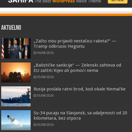
AKTUELNO
„Zašto nisu prijavili nestašicu raketa?“ —
Tramp odbrusio Hegsetu
06/08/2026
„Balističke sankcije“ — Zelenski zahteva od
EU zaštiti Kijev ali pomoći nema
05/08/2026
Rusija poslala ratni brod, kod obale Nemačke
05/08/2026
Su-34 pucaju na Slavjansk, sa udaljenosti od 20
kilometara, bez otpora
05/08/2026