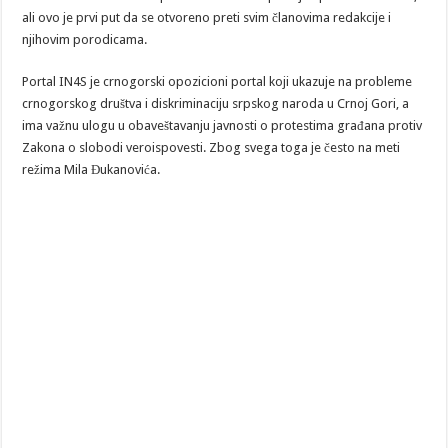
ali ovo je prvi put da se otvoreno preti svim članovima redakcije i
njihovim porodicama.
Portal IN4S je crnogorski opozicioni portal koji ukazuje na probleme
crnogorskog društva i diskriminaciju srpskog naroda u Crnoj Gori, a
ima važnu ulogu u obaveštavanju javnosti o protestima građana protiv
Zakona o slobodi veroispovesti. Zbog svega toga je često na meti
režima Mila Đukanovića.