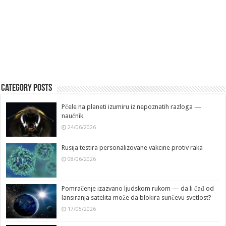
Category Posts
Pčele na planeti izumiru iz nepoznatih razloga —
naučnik
24/06/2026
Rusija testira personalizovane vakcine protiv raka
08/06/2026
Pomračenje izazvano ljudskom rukom — da li čađ od
lansiranja satelita može da blokira sunčevu svetlost?
17/05/2026