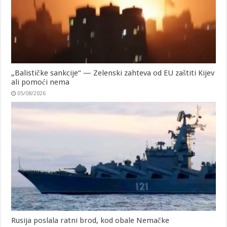
„Balističke sankcije“ — Zelenski zahteva od EU zaštiti Kijev
ali pomoći nema
05/08/2026
Rusija poslala ratni brod, kod obale Nemačke