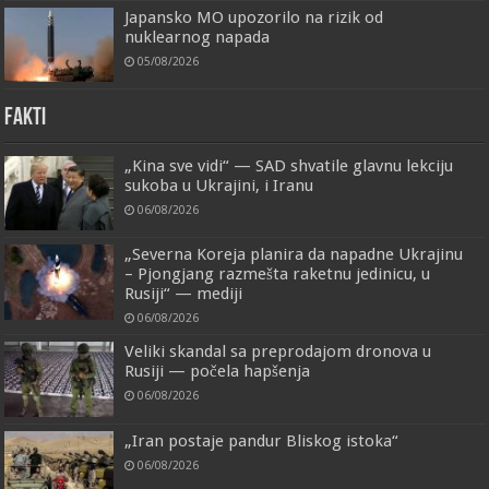
Japansko MO upozorilo na rizik od
nuklearnog napada
05/08/2026
FAKTI
„Kina sve vidi“ — SAD shvatile glavnu lekciju
sukoba u Ukrajini, i Iranu
06/08/2026
„Severna Koreja planira da napadne Ukrajinu
– Pjongjang razmešta raketnu jedinicu, u
Rusiji“ — mediji
06/08/2026
Veliki skandal sa preprodajom dronova u
Rusiji — počela hapšenja
06/08/2026
„Iran postaje pandur Bliskog istoka“
06/08/2026