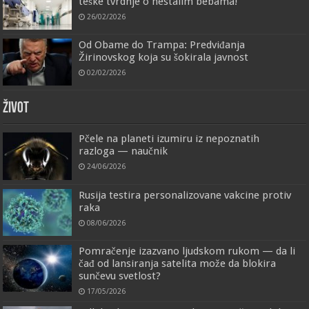
teške tvrdnje o nestalim bebama!
26/02/2026
Od Obame do Trampa: Predviđanja
Žirinovskog koja su šokirala javnost
02/02/2026
ŽIVOT
Pčele na planeti izumiru iz nepoznatih
razloga — naučnik
24/06/2026
Rusija testira personalizovane vakcine protiv
raka
08/06/2026
Pomračenje izazvano ljudskom rukom — da li
čađ od lansiranja satelita može da blokira
sunčevu svetlost?
17/05/2026