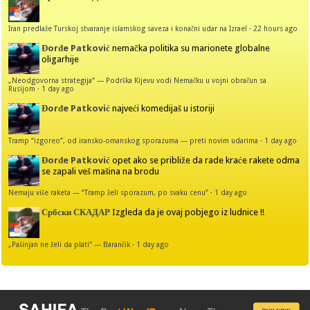
Iran predlaže Turskoj stvaranje islamskog saveza i konačni udar na Izrael
·
22 hours ago
Đorđe Patković
nemačka politika su marionete globalne
oligarhije
„Neodgovorna strategija“ — Podrška Kijevu vodi Nemačku u vojni obračun sa
Rusijom
·
1 day ago
Đorđe Patković
najveći komedijaš u istoriji
Tramp “izgoreo”, od iransko-omanskog sporazuma — preti novim udarima
·
1 day ago
Đorđe Patković
opet ako se približe da rade kraće rakete odma
se zapali veš mašina na brodu
Nemaju više raketa — “Tramp želi sporazum, po svaku cenu”
·
1 day ago
Србски СКАДАР
Izgleda da je ovaj pobjego iz ludnice !!
„Pašinjan ne želi da plati“ — Barančik
·
1 day ago