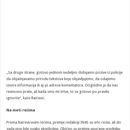
„Sa druge strane, gotovo jednom nedeljno dobijamo pozive iz policije
da objašnjavamo prirodu tekstova koje objavljujemo, da odajemo
izvore informacija ili aj-pi adrese komentatora. Očigledno je da nas
revnosno prate, ali kada smo mi žrtve, to se gotovo po pravilu
ignoriše“, kaže Raičević.
Na meti režima
Prema Raičevićevim rečima, pretnje redakciji IN4S su vrlo česte, ali do
sada nisu bile ovako eksplicitne. Obično su pretnje upućene uredniku,