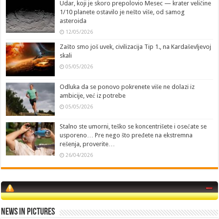
Udar, koji je skoro prepolovio Mesec — krater veličine
1/10 planete ostavilo je nešto više, od samog
asteroida
12/05/2026
Zašto smo još uvek, civilizacija Tip 1., na Kardaševljevoj
skali
05/05/2026
Odluka da se ponovo pokrenete više ne dolazi iz
ambicije, već iz potrebe
05/05/2026
Stalno ste umorni, teško se koncentrišete i osećate se
usporeno… Pre nego što pređete na ekstremna
rešenja, proverite…
26/04/2026
News in Pictures