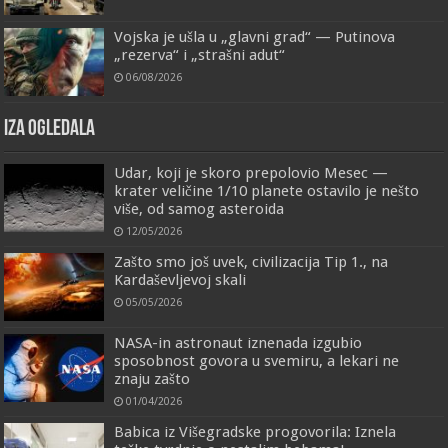
Vojska je ušla u „glavni grad“ — Putinova
„rezerva“ i „strašni adut“
06/08/2026
IZA OGLEDALA
Udar, koji je skoro prepolovio Mesec —
krater veličine 1/10 planete ostavilo je nešto
više, od samog asteroida
12/05/2026
Zašto smo još uvek, civilizacija Tip 1., na
Kardaševljevoj skali
05/05/2026
NASA-in astronaut iznenada izgubio
sposobnost govora u svemiru, a lekari ne
znaju zašto
01/04/2026
Babica iz Višegradske progovorila: Iznela