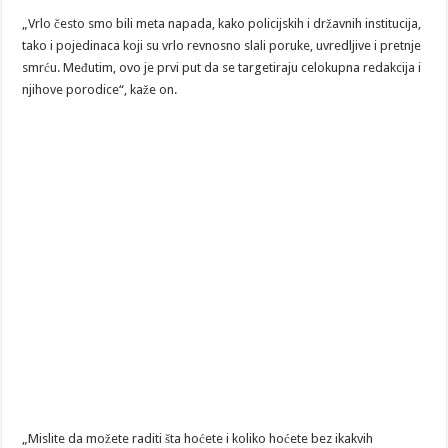
„Vrlo često smo bili meta napada, kako policijskih i državnih institucija,
tako i pojedinaca koji su vrlo revnosno slali poruke, uvredljive i pretnje
smrću. Međutim, ovo je prvi put da se targetiraju celokupna redakcija i
njihove porodice“, kaže on.
„Mislite da možete raditi šta hoćete i koliko hoćete bez ikakvih