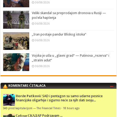
06/08/2026
Veliki skandal sa preprodajom dronova u Rusiji —
počela hapšenja
06/08/2026
„Iran postaje pandur Bliskog istoka“
06/08/2026
Vojska je ušla u „glavni grad“ — Putinova „rezerva“ i
„strašni adut“
06/08/2026
KOMENTARI ČITALACA
Đorđe Patković
SAD i pentagon su samo udarne pesnice
financijske oligarhije i sigurno neće za njih slati svoju...
SAD pred kapitulacijom — The Financial Times
·
18 hours ago
Србски СКАДАР
Podrzavam ...