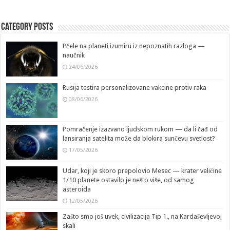
Category Posts
Pčele na planeti izumiru iz nepoznatih razloga —
naučnik
24/06/2026
Rusija testira personalizovane vakcine protiv raka
08/06/2026
Pomračenje izazvano ljudskom rukom — da li čađ od
lansiranja satelita može da blokira sunčevu svetlost?
17/05/2026
Udar, koji je skoro prepolovio Mesec — krater veličine
1/10 planete ostavilo je nešto više, od samog
asteroida
12/05/2026
Zašto smo još uvek, civilizacija Tip 1., na Kardaševljevoj
skali