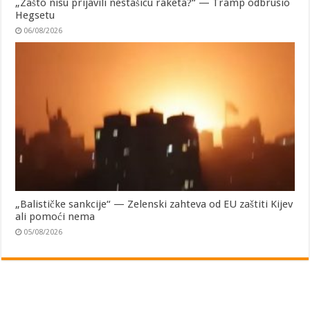
„Zašto nisu prijavili nestašicu raketa?“ — Tramp odbrusio
Hegsetu
06/08/2026
„Balističke sankcije“ — Zelenski zahteva od EU zaštiti Kijev
ali pomoći nema
05/08/2026