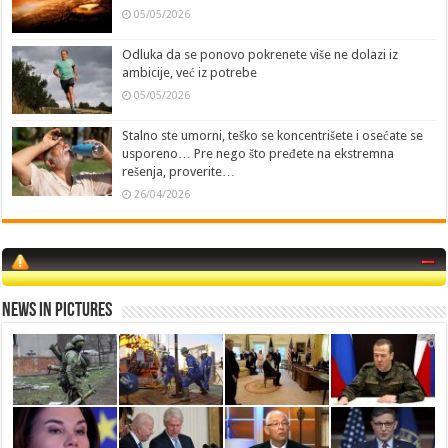
05/05/2026
Odluka da se ponovo pokrenete više ne dolazi iz
ambicije, već iz potrebe
05/05/2026
Stalno ste umorni, teško se koncentrišete i osećate se
usporeno… Pre nego što pređete na ekstremna
rešenja, proverite…
26/04/2026
News in Pictures