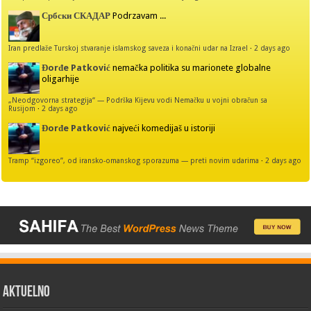
Србски СКАДАР
Podrzavam ...
Iran predlaže Turskoj stvaranje islamskog saveza i konačni udar na Izrael
·
2 days ago
Đorđe Patković
nemačka politika su marionete globalne
oligarhije
„Neodgovorna strategija“ — Podrška Kijevu vodi Nemačku u vojni obračun sa
Rusijom
·
2 days ago
Đorđe Patković
najveći komedijaš u istoriji
Tramp “izgoreo”, od iransko-omanskog sporazuma — preti novim udarima
·
2 days ago
AKTUELNO