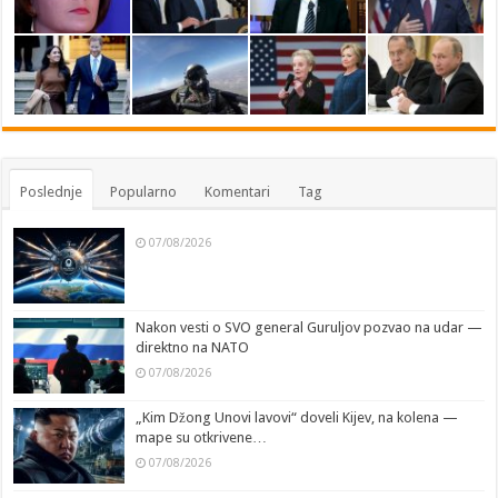
Poslednje
Popularno
Komentari
Tag
07/08/2026
Nakon vesti o SVO general Guruljov pozvao na udar —
direktno na NATO
07/08/2026
„Kim Džong Unovi lavovi“ doveli Kijev, na kolena —
mape su otkrivene…
07/08/2026