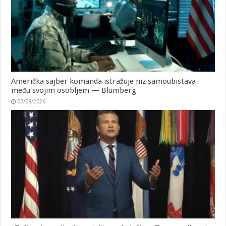
Američka sajber komanda istražuje niz samoubistava
među svojim osobljem — Blumberg
07/08/2026