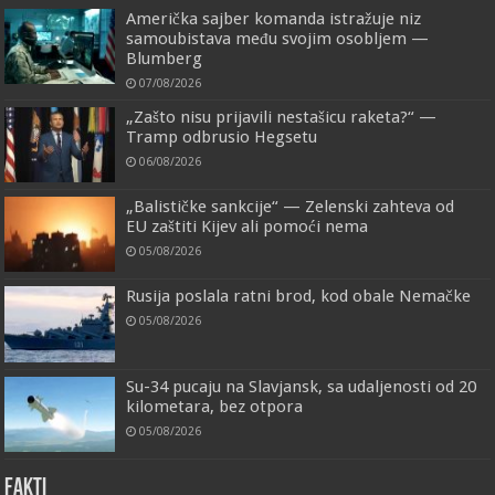
Američka sajber komanda istražuje niz
samoubistava među svojim osobljem —
Blumberg
07/08/2026
„Zašto nisu prijavili nestašicu raketa?“ —
Tramp odbrusio Hegsetu
06/08/2026
„Balističke sankcije“ — Zelenski zahteva od
EU zaštiti Kijev ali pomoći nema
05/08/2026
Rusija poslala ratni brod, kod obale Nemačke
05/08/2026
Su-34 pucaju na Slavjansk, sa udaljenosti od 20
kilometara, bez otpora
05/08/2026
FAKTI