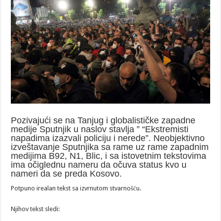
Pozivajući se na Tanjug i globalističke zapadne
medije Sputnjik u naslov stavlja ” “Ekstremisti
napadima izazvali policiju i nerede”. Neobjektivno
izveštavanje Sputnjika sa rame uz rame zapadnim
medijima B92, N1, Blic, i sa istovetnim tekstovima
ima očiglednu nameru da očuva status kvo u
nameri da se preda Kosovo.
Potpuno irealan tekst sa izvrnutom stvarnošću.
Njihov tekst sledi: