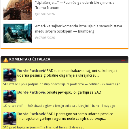
“Uplašen je…” —Putin će ga udariti Ukrajinom, a
Tramp Iranom
07/08/2026
Američka sajber komanda istražuje niz samoubistava
među svojim osobljem — Blumberg
07/08/2026
KOMENTARI ČITALACA
Đorđe Patković
SAD tu nema nikakav uticaj, oni su kolonija i
udarna pesnica globalne oligarhije a ukrajinci su...
SAD vratile Kijevu potpun pristup obaveštajnim podacima — Politico
·
22 hours ago
Đorđe Patković
brkate jevrejsku oligarhiju sa SAD
„Kina sve vidi“ — SAD shvatile glavnu lekciju sukoba u Ukrajini, i Iranu
·
1 day ago
Đorđe Patković
SAD i pentagon su samo udarne pesnice
financijske oligarhije i sigurno neće za njih slati svoju...
SAD pred kapitulacijom — The Financial Times
·
2 days ago