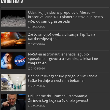
IZA OGLEDALA
Udar, koji je skoro prepolovio Mesec —
krater veličine 1/10 planete ostavilo je nešto
više, od samog asteroida
12/05/2026
Zašto smo još uvek, civilizacija Tip 1., na
Kardaševljevoj skali
05/05/2026
NASA-in astronaut iznenada izgubio
sposobnost govora u svemiru, a lekari ne
znaju zašto
01/04/2026
Babica iz Višegradske progovorila: Iznela
teške tvrdnje o nestalim bebama!
26/02/2026
Od Obame do Trampa: Predviđanja
Žirinovskog koja su šokirala javnost
02/02/2026