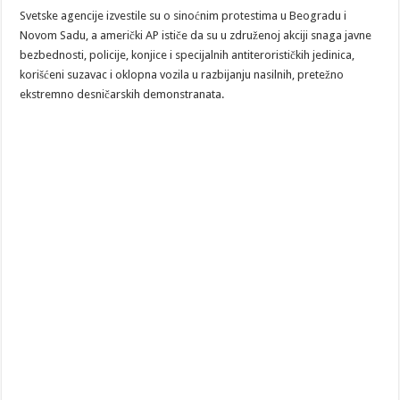
Svetske agencije izvestile su o sinoćnim protestima u Beogradu i
Novom Sadu, a američki AP ističe da su u združenoj akciji snaga javne
bezbednosti, policije, konjice i specijalnih antiterorističkih jedinica,
korišćeni suzavac i oklopna vozila u razbijanju nasilnih, pretežno
ekstremno desničarskih demonstranata.