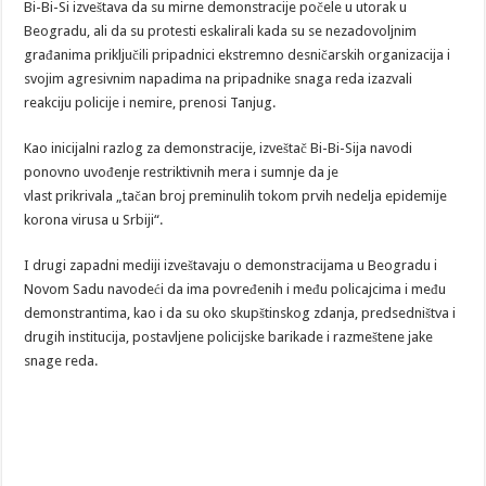
Bi-Bi-Si izveštava da su mirne demonstracije počele u utorak u
Beogradu, ali da su protesti eskalirali kada su se nezadovoljnim
građanima priključili pripadnici ekstremno desničarskih organizacija i
svojim agresivnim napadima na pripadnike snaga reda izazvali
reakciju policije i nemire, prenosi Tanjug.
Kao inicijalni razlog za demonstracije, izveštač Bi-Bi-Sija navodi
ponovno uvođenje restriktivnih mera i sumnje da je
vlast prikrivala „tačan broj preminulih tokom prvih nedelja epidemije
korona virusa u Srbiji“.
I drugi zapadni mediji izveštavaju o demonstracijama u Beogradu i
Novom Sadu navodeći da ima povređenih i među policajcima i među
demonstrantima, kao i da su oko skupštinskog zdanja, predsedništva i
drugih institucija, postavljene policijske barikade i razmeštene jake
snage reda.