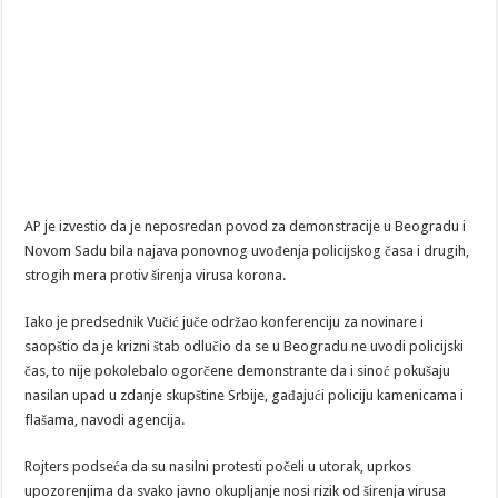
AP je izvestio da je neposredan povod za demonstracije u Beogradu i
Novom Sadu bila najava ponovnog uvođenja policijskog časa i drugih,
strogih mera protiv širenja virusa korona.
Iako je predsednik Vučić juče održao konferenciju za novinare i
saopštio da je krizni štab odlučio da se u Beogradu ne uvodi policijski
čas, to nije pokolebalo ogorčene demonstrante da i sinoć pokušaju
nasilan upad u zdanje skupštine Srbije, gađajući policiju kamenicama i
flašama, navodi agencija.
Rojters podseća da su nasilni protesti počeli u utorak, uprkos
upozorenjima da svako javno okupljanje nosi rizik od širenja virusa