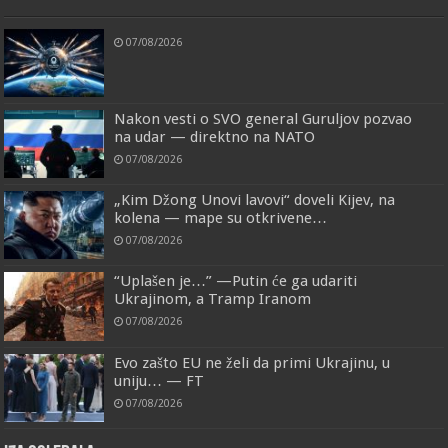
07/08/2026
Nakon vesti o SVO general Guruljov pozvao
na udar — direktno na NATO
07/08/2026
„Kim Džong Unovi lavovi“ doveli Kijev, na
kolena — mape su otkrivene…
07/08/2026
“Uplašen je…” —Putin će ga udariti
Ukrajinom, a Tramp Iranom
07/08/2026
Evo zašto EU ne želi da primi Ukrajinu, u
uniju… — FT
07/08/2026