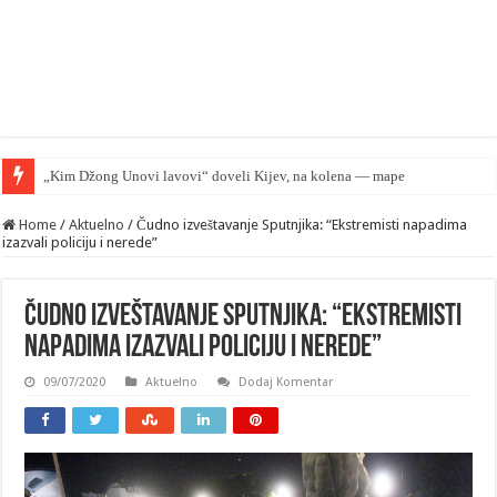
„Kim Džong Unovi lavovi“ doveli Kijev, na kolena — mape su otkrivene…
Home
/
Aktuelno
/
Čudno izveštavanje Sputnjika: “Ekstremisti napadima
izazvali policiju i nerede”
Čudno izveštavanje Sputnjika: “Ekstremisti
napadima izazvali policiju i nerede”
09/07/2020
Aktuelno
Dodaj Komentar