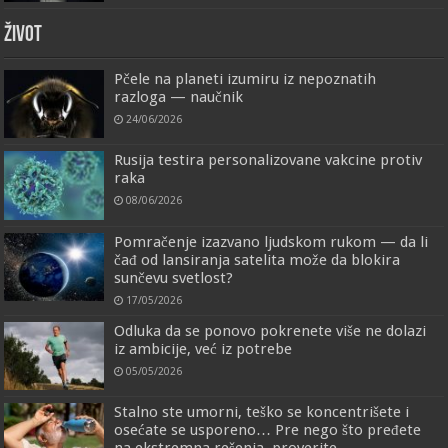
ŽIVOT
Pčele na planeti izumiru iz nepoznatih
razloga — naučnik
24/06/2026
Rusija testira personalizovane vakcine protiv
raka
08/06/2026
Pomračenje izazvano ljudskom rukom — da li
čađ od lansiranja satelita može da blokira
sunčevu svetlost?
17/05/2026
Odluka da se ponovo pokrenete više ne dolazi
iz ambicije, već iz potrebe
05/05/2026
Stalno ste umorni, teško se koncentrišete i
osećate se usporeno… Pre nego što pređete
na ekstremna rešenja, proverite…