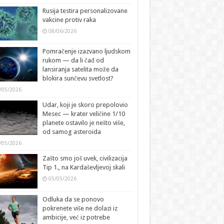
Rusija testira personalizovane
vakcine protiv raka
08/06/2026
Pomračenje izazvano ljudskom
rukom — da li čađ od
lansiranja satelita može da
blokira sunčevu svetlost?
/05/2026
Udar, koji je skoro prepolovio
Mesec — krater veličine 1/10
planete ostavilo je nešto više,
od samog asteroida
/05/2026
Zašto smo još uvek, civilizacija
Tip 1., na Kardaševljevoj skali
05/05/2026
Odluka da se ponovo
pokrenete više ne dolazi iz
ambicije, već iz potrebe