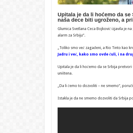
Upitala je da li hoćemo da se 
naša dece biti ugroženo, a pr
Glumica Svetlana Ceca Bojković izjavila je n
alarm za Srbiju”.
„Toliko smo već zagađeni, a Rio Tinto kao kr
Jadru i već, kako smo ovde čuli, i na dr
Upitala je da li hoćemo da se Srbija pretvori
uništena.
„Da li ćemo to dozvoliti – ne smemo“, poručil
Istakla je da ne smemo dozvoliti da Srbija po