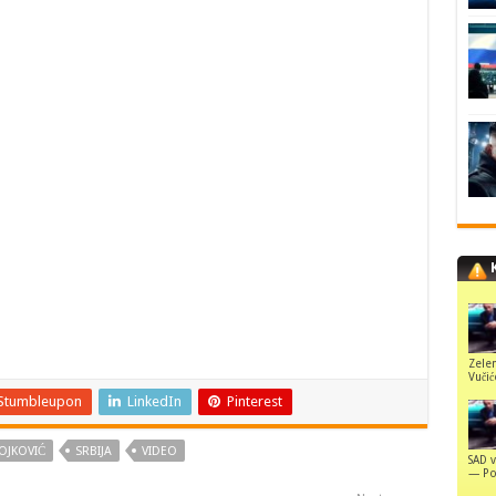
Zelen
Vuči
Stumbleupon
LinkedIn
Pinterest
OJKOVIĆ
SRBIJA
VIDEO
SAD v
— Pol