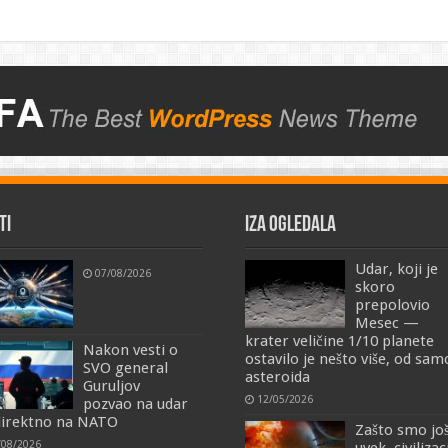
TI
IZA OGLEDALA
Udar, koji je
07/08/2026
skoro
prepolovio
Mesec —
krater veličine 1/10 planete
Nakon vesti o
ostavilo je nešto više, od sa
SVO general
asteroida
Guruljov
12/05/2026
pozvao na udar
irektno na NATO
Zašto smo jo
/08/2026
uvek, civilizac