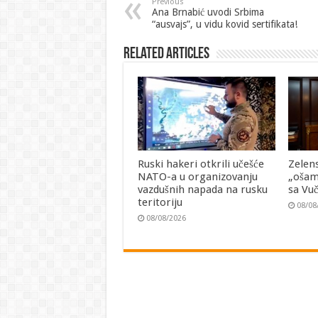
Previous
Ana Brnabić uvodi Srbima
“ausvajs”, u vidu kovid sertifikata!
Related Articles
Ruski hakeri otkrili učešće
Zelen
NATO-a u organizovanju
„ošam
vazdušnih napada na rusku
sa Vu
teritoriju
08/08
08/08/2026