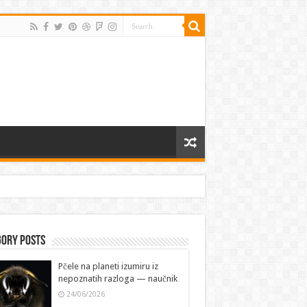
gory Posts
Pčele na planeti izumiru iz
nepoznatih razloga — naučnik
24/06/2026