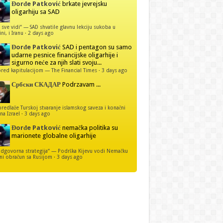
Đorđe Patković
brkate jevrejsku
oligarhiju sa SAD
 sve vidi“ — SAD shvatile glavnu lekciju sukoba u
ni, i Iranu
·
2 days ago
Đorđe Patković
SAD i pentagon su samo
udarne pesnice financijske oligarhije i
sigurno neće za njih slati svoju...
red kapitulacijom — The Financial Times
·
3 days ago
Србски СКАДАР
Podrzavam ...
predlaže Turskoj stvaranje islamskog saveza i konačni
na Izrael
·
3 days ago
Đorđe Patković
nemačka politika su
marionete globalne oligarhije
dgovorna strategija“ — Podrška Kijevu vodi Nemačku
ni obračun sa Rusijom
·
3 days ago