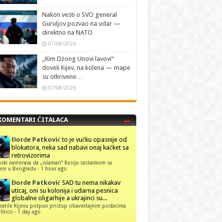
Nakon vesti o SVO general
Guruljov pozvao na udar —
direktno na NATO
07/08/2026
„Kim Džong Unovi lavovi“
doveli Kijev, na kolena — mape
su otkrivene…
07/08/2026
KOMENTARI ČITALACA
Đorđe Patković
to je vučku opasnije od
blokatora, neka sad nabavi onaj kačket sa
retrovizorima
ski namerava da „ošamari“ Rusiju sastankom sa
ćem u Beogradu
·
1 hour ago
Đorđe Patković
SAD tu nema nikakav
uticaj, oni su kolonija i udarna pesnica
globalne oligarhije a ukrajinci su...
ratile Kijevu potpun pristup obaveštajnim podacima
itico
·
1 day ago