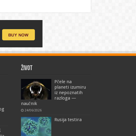
ŽIVOT
Pčele na
planeti izumiru
iz nepoznatih
razloga —
naučnik
mog
24/06/2026
Rusija testira
š
ija