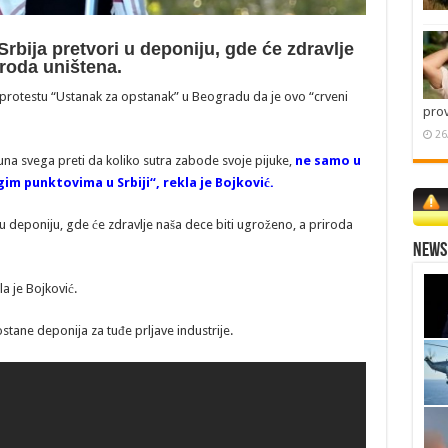
Srbija pretvori u deponiju, gde će zdravlje
iroda uništena.
a protestu “Ustanak za opstanak” u Beogradu da je ovo “crveni
pro
26
una svega preti da koliko sutra zabode svoje pijuke,
ne samo u
ugim punktovima u Srbiji“, rekla je Bojković.
 u deponiju, gde će zdravlje naša dece biti ugroženo, a priroda
News 
a je Bojković.
stane deponija za tuđe prljave industrije.