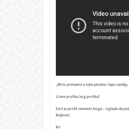
„Mi to primamo u našu plodnu i lepu zemlju,
U ime profita, kog profita?
Da li je profit zamenio boga – izgleda da jes
Bojković.
N1