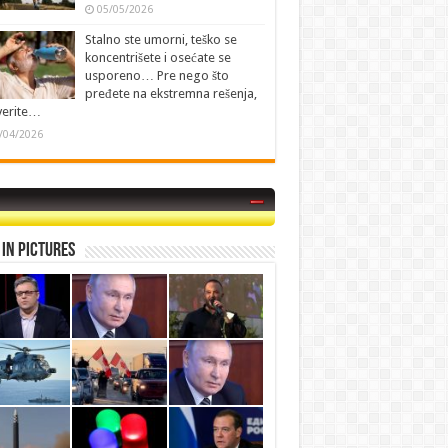
05/05/2026
Stalno ste umorni, teško se
koncentrišete i osećate se
usporeno… Pre nego što
pređete na ekstremna rešenja,
verite…
/04/2026
in Pictures