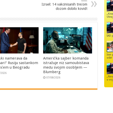
Next
Izrael: 14 vakcinisanih trećom
dozom dobilo kovid!
„Kina
Ukraji
SAD p
Iran 
ski namerava da
Američka sajber komanda
udar 
ari“ Rusiju sastankom
istražuje niz samoubistava
čićem u Beogradu
među svojim osobljem —
Blumberg
/2026
„Neo
07/08/2026
u voj