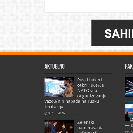
AKTUELNO
FAK
Ruski hakeri
otkrili učešće
NATO-a u
organizovanju
vazdušnih napada na rusku
teritoriju
08/08/2026
Zelenski
— d
namerava da
07
„ošamari“