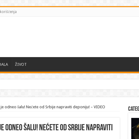
korišćenja
DALA
ŽIVOT
 je odneo šalu! Nećete od Srbije napraviti deponiju! – VIDEO
Cate
e odneo šalu! Nećete od Srbije napraviti