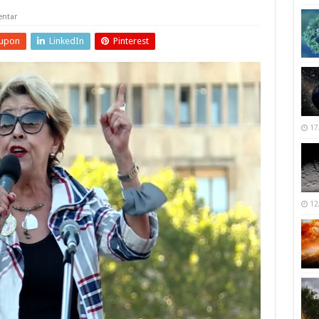
ntar
upon
LinkedIn
Pinterest
17
12