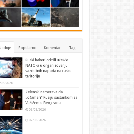
lednje
Popularno
Komentari
Tag
Ruski hakeri otkrili učešće
NATO-a u organizovanju
vazdušnih napada na rusku
teritoriju
/08/2026
Zelenski namerava da
„ošamari“ Rusiju sastankom sa
Vučićem u Beogradu
08/08/2026
07/08/2026