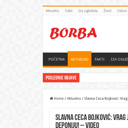
Aktuelno
Fakti
Iza ogledala
Život
Uslovi 
POČETNA
AKTUELNO
FAKTI
IZA OGLE
Poslednje objave
Home
/
Aktuelno
/
Slavna Ceca Bojković: Vrag
Slavna Ceca Bojković: Vrag j
deponiju! – VIDEO