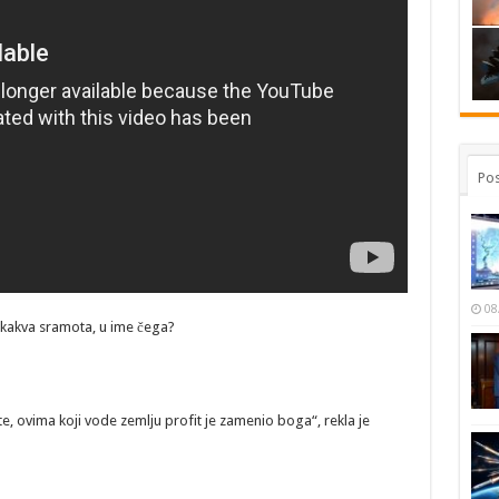
Pos
08
 kakva sramota, u ime čega?
te, ovima koji vode zemlju profit je zamenio boga“, rekla je