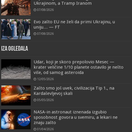
Ukrajinom, a Tramp Iranom
07/08/2026
Evo zašto EU ne želi da primi Ukrajinu, u
uniju… — FT
07/08/2026
IZA OGLEDALA
Udar, koji je skoro prepolovio Mesec —
krater veličine 1/10 planete ostavilo je nešto
više, od samog asteroida
12/05/2026
Zašto smo još uvek, civilizacija Tip 1., na
Kardaševljevoj skali
05/05/2026
NASA-in astronaut iznenada izgubio
sposobnost govora u svemiru, a lekari ne
znaju zašto
01/04/2026