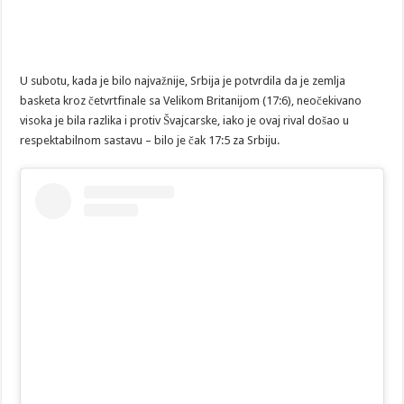
U subotu, kada je bilo najvažnije, Srbija je potvrdila da je zemlja
basketa kroz četvrtfinale sa Velikom Britanijom (17:6), neočekivano
visoka je bila razlika i protiv Švajcarske, iako je ovaj rival došao u
respektabilnom sastavu – bilo je čak 17:5 za Srbiju.