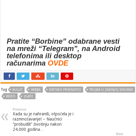
Pratite “Borbine” odabrane vesti
na mreži “Telegram”, na Android
telefonima ili desktop
računarima
OVDE
Tag
BULUT
SRBIJA
SVETSKO PRVENSTVO
TROJKA U ZADNJOJ SEKUNDI
VIDEO
ZLATO
Previous
Kada su je nahranili, otpočela je i
razmnožavanje! – Naučnici
“probudili” životinju nakon
24.000 godina…
Next