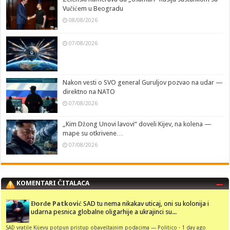
Vučićem u Beogradu
08/08/2026
07/08/2026
Nakon vesti o SVO general Guruljov pozvao na udar —
direktno na NATO
07/08/2026
„Kim Džong Unovi lavovi“ doveli Kijev, na kolena —
mape su otkrivene…
07/08/2026
KOMENTARI ČITALACA
Đorđe Patković
SAD tu nema nikakav uticaj, oni su kolonija i
udarna pesnica globalne oligarhije a ukrajinci su...
SAD vratile Kijevu potpun pristup obaveštajnim podacima — Politico
·
1 day ago