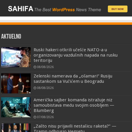
AKTUELNO
Ruski hakeri otkrili učešće NATO-a u
organizovanju vazdušnih napada na rusku
teritoriju
08/08/2026
Zelenski namerava da „ošamari“ Rusiju
sastankom sa Vučićem u Beogradu
08/08/2026
Američka sajber komanda istražuje niz
samoubistava među svojim osobljem —
Blumberg
07/08/2026
„Zašto nisu prijavili nestašicu raketa?“ —
Tramp odbrusio Hegsetu