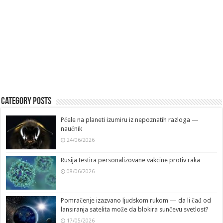
Category Posts
Pčele na planeti izumiru iz nepoznatih razloga —
naučnik
24/06/2026
Rusija testira personalizovane vakcine protiv raka
08/06/2026
Pomračenje izazvano ljudskom rukom — da li čađ od
lansiranja satelita može da blokira sunčevu svetlost?
17/05/2026