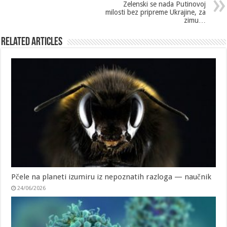
Zelenski se nada Putinovoj
milosti bez pripreme Ukrajine, za
zimu…
Related Articles
Pčele na planeti izumiru iz nepoznatih razloga — naučnik
24/06/2026