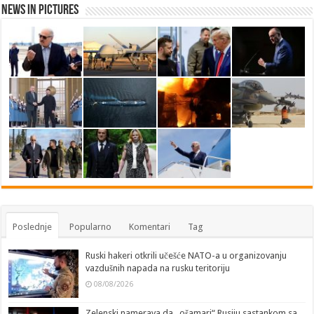
News in Pictures
Poslednje
Popularno
Komentari
Tag
Ruski hakeri otkrili učešće NATO-a u organizovanju
vazdušnih napada na rusku teritoriju
08/08/2026
Zelenski namerava da „ošamari“ Rusiju sastankom sa