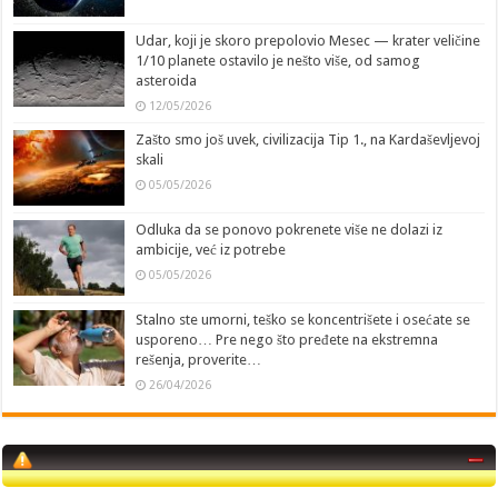
Udar, koji je skoro prepolovio Mesec — krater veličine
1/10 planete ostavilo je nešto više, od samog
asteroida
12/05/2026
Zašto smo još uvek, civilizacija Tip 1., na Kardaševljevoj
skali
05/05/2026
Odluka da se ponovo pokrenete više ne dolazi iz
ambicije, već iz potrebe
05/05/2026
Stalno ste umorni, teško se koncentrišete i osećate se
usporeno… Pre nego što pređete na ekstremna
rešenja, proverite…
26/04/2026