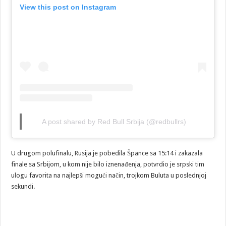
View this post on Instagram
A post shared by Red Bull Srbija (@redbullrs)
U drugom polufinalu, Rusija je pobedila Špance sa 15:14 i zakazala
finale sa Srbijom, u kom nije bilo iznenađenja, potvrdio je srpski tim
ulogu favorita na najlepši mogući način, trojkom Buluta u poslednjoj
sekundi.