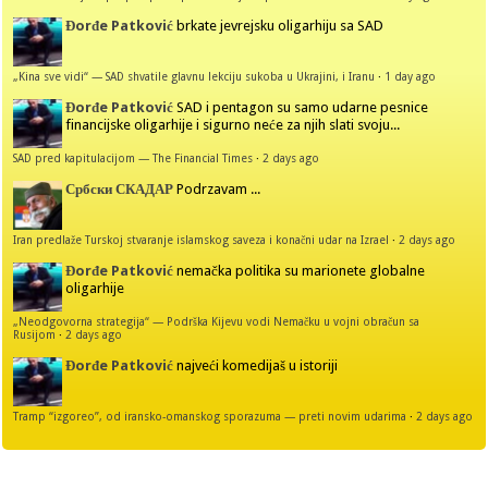
Đorđe Patković
brkate jevrejsku oligarhiju sa SAD
„Kina sve vidi“ — SAD shvatile glavnu lekciju sukoba u Ukrajini, i Iranu
·
1 day ago
Đorđe Patković
SAD i pentagon su samo udarne pesnice
financijske oligarhije i sigurno neće za njih slati svoju...
SAD pred kapitulacijom — The Financial Times
·
2 days ago
Србски СКАДАР
Podrzavam ...
Iran predlaže Turskoj stvaranje islamskog saveza i konačni udar na Izrael
·
2 days ago
Đorđe Patković
nemačka politika su marionete globalne
oligarhije
„Neodgovorna strategija“ — Podrška Kijevu vodi Nemačku u vojni obračun sa
Rusijom
·
2 days ago
Đorđe Patković
najveći komedijaš u istoriji
Tramp “izgoreo”, od iransko-omanskog sporazuma — preti novim udarima
·
2 days ago