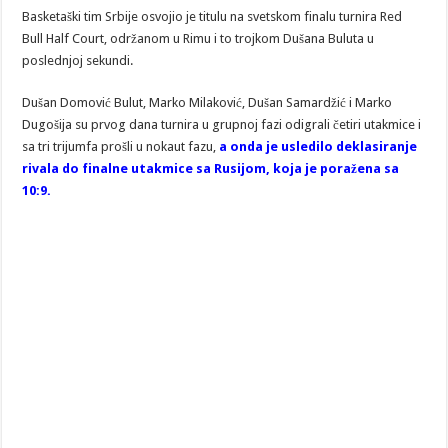
Basketaški tim Srbije osvojio je titulu na svetskom finalu turnira Red
Bull Half Court, održanom u Rimu i to trojkom Dušana Buluta u
poslednjoj sekundi.
Dušan Domović Bulut, Marko Milaković, Dušan Samardžić i Marko
Dugošija su prvog dana turnira u grupnoj fazi odigrali četiri utakmice i
sa tri trijumfa prošli u nokaut fazu,
a onda je usledilo deklasiranje
rivala do finalne utakmice sa Rusijom, koja je poražena sa
10:9.