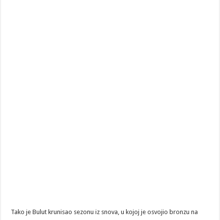
Tako je Bulut krunisao sezonu iz snova, u kojoj je osvojio bronzu na