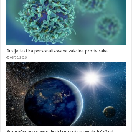
Rusija testira personalizovane vakcine protiv raka
08/06/2026
Pomračenje izazvano ljudskom rukom — da li čađ od