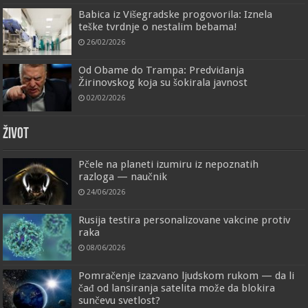
Babica iz Višegradske progovorila: Iznela
teške tvrdnje o nestalim bebama!
26/02/2026
Od Obame do Trampa: Predviđanja
Žirinovskog koja su šokirala javnost
02/02/2026
ŽIVOT
Pčele na planeti izumiru iz nepoznatih
razloga — naučnik
24/06/2026
Rusija testira personalizovane vakcine protiv
raka
08/06/2026
Pomračenje izazvano ljudskom rukom — da li
čađ od lansiranja satelita može da blokira
sunčevu svetlost?