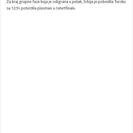
Za kraj grupne faze koja je odigrana u petak, Srbija je pobedila Tursku
sa 12:9 i potvrdila plasman u četvrtfinale.