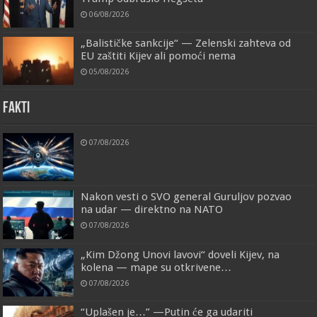
06/08/2026
„Balističke sankcije“ — Zelenski zahteva od
EU zaštiti Kijev ali pomoći nema
05/08/2026
FAKTI
07/08/2026
Nakon vesti o SVO general Guruljov pozvao
na udar — direktno na NATO
07/08/2026
„Kim Džong Unovi lavovi“ doveli Kijev, na
kolena — mape su otkrivene…
07/08/2026
“Uplašen je…” —Putin će ga udariti