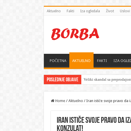
Aktuelno
Fakti
Iza ogledala
Život
Uslovi 
POČETNA
AKTUELNO
FAKTI
IZA OGLE
Poslednje objave
Home
/
Aktuelno
/
Iran ističe svoje pravo da 
Iran ističe svoje pravo da i
konzulat!