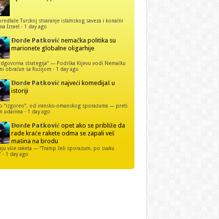
predlaže Turskoj stvaranje islamskog saveza i konačni
na Izrael
·
1 day ago
Đorđe Patković
nemačka politika su
marionete globalne oligarhije
dgovorna strategija“ — Podrška Kijevu vodi Nemačku
ni obračun sa Rusijom
·
1 day ago
Đorđe Patković
najveći komedijaš u
istoriji
p “izgoreo”, od iransko-omanskog sporazuma — preti
m udarima
·
1 day ago
Đorđe Patković
opet ako se približe da
rade kraće rakete odma se zapali veš
mašina na brodu
u više raketa — “Tramp želi sporazum, po svaku
”
·
1 day ago