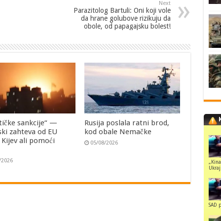
Next
Parazitolog Bartuli: Oni koji vole
da hrane golubove rizikuju da
obole, od papagajsku bolest!
tičke sankcije“ —
Rusija poslala ratni brod,
ski zahteva od EU
kod obale Nemačke
i Kijev ali pomoći
05/08/2026
/2026
„Kina
Ukraji
SAD p