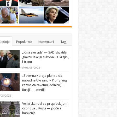
lednje
Popularno
Komentari
Tag
„Kina sve vidi“ — SAD shvatile
glavnu lekciju sukoba u Ukrajini,
i Iranu
06/08/2026
„Severna Koreja planira da
napadne Ukrajinu – Pjongjang
razmešta raketnu jedinicu, u
Rusiji“ — mediji
/08/2026
Veliki skandal sa preprodajom
dronova u Rusiji — počela
hapšenja