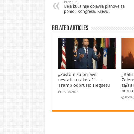
Previous
Bela kuća nije objavila planove za
pomoć Kongresa, Kijevu!
Related Articles
„Zašto nisu prijavili
„Balis
nestašicu raketa?“ —
Zelen
Tramp odbrusio Hegsetu
zaštit
nema
06/08/2026
05/08