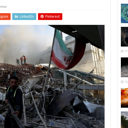
ntar
upon
LinkedIn
Pinterest
17
12