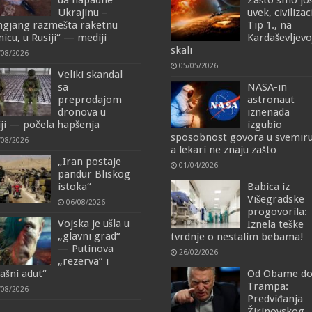
da napadne
Zašto smo jo
Ukrajinu –
uvek, civilizac
ngjang razmešta raketnu
Tip 1., na
nicu, u Rusiji“ — mediji
Kardaševljevo
skali
/08/2026
05/05/2026
Veliki skandal
sa
NASA-in
preprodajom
astronaut
dronova u
iznenada
iji — počela hapšenja
izgubio
sposobnost govora u svemiru
/08/2026
a lekari ne znaju zašto
„Iran postaje
01/04/2026
pandur Bliskog
istoka“
Babica iz
Višegradske
06/08/2026
progovorila:
Vojska je ušla u
Iznela teške
„glavni grad“
tvrdnje o nestalim bebama!
— Putinova
26/02/2026
„rezerva“ i
rašni adut“
Od Obame d
Trampa:
/08/2026
Predviđanja
Žirinovskog