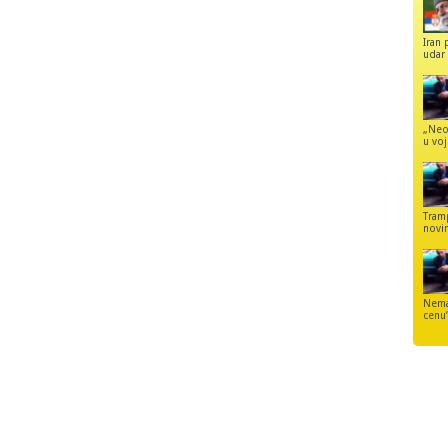
Iran 
udar 
„Neo
u voj
Tram
novi
Nemaj
cenu