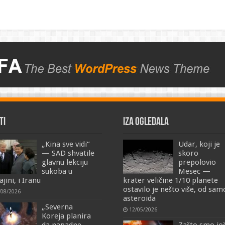
TI
IZA OGLEDALA
„Kina sve vidi“
Udar, koji je
— SAD shvatile
skoro
glavnu lekciju
prepolovio
sukoba u
Mesec —
jini, i Iranu
krater veličine 1/10 planete
ostavilo je nešto više, od sa
/08/2026
asteroida
„Severna
12/05/2026
Koreja planira