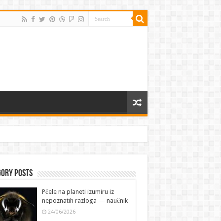
gory Posts
Pčele na planeti izumiru iz
nepoznatih razloga — naučnik
24/06/2026