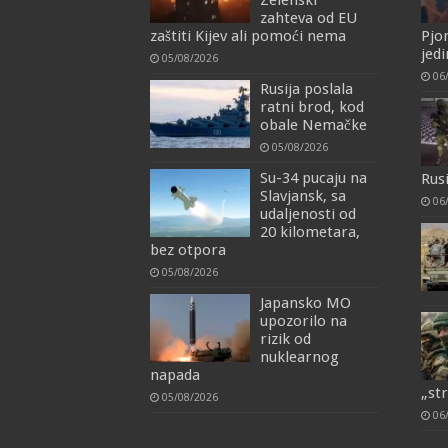
Zelenski
zahteva od EU
zaštiti Kijev ali pomoći nema
Pjo
jedi
05/08/2026
06
Rusija poslala
ratni brod, kod
obale Nemačke
05/08/2026
Su-34 pucaju na
Rus
Slavjansk, sa
06
udaljenosti od
20 kilometara,
bez otpora
05/08/2026
Japansko MO
upozorilo na
rizik od
nuklearnog
napada
„st
05/08/2026
06