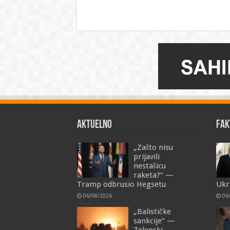
AKTUELNO
FAK
„Zašto nisu
prijavili
nestašicu
raketa?“ —
Tramp odbrusio Hegsetu
Ukra
06/08/2026
06
„Balističke
sankcije“ —