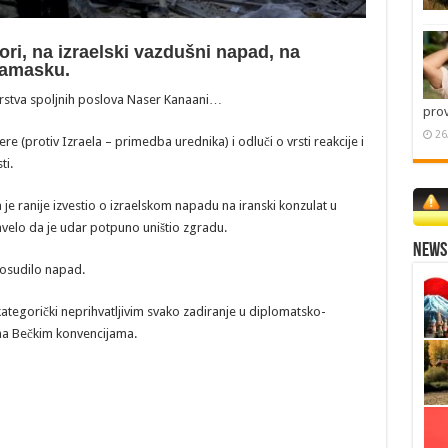
ri, na izraelski vazdušni napad, na
Damasku.
rstva spoljnih poslova Naser Kanaani…
pro
26
(protiv Izraela – primedba urednika) i odluči o vrsti reakcije i
ti.
la je ranije izvestio o izraelskom napadu na iranski konzulat u
avelo da je udar potpuno uništio zgradu.
News 
 osudilo napad.
ategorički neprihvatljivim svako zadiranje u diplomatsko-
ema Bečkim konvencijama.