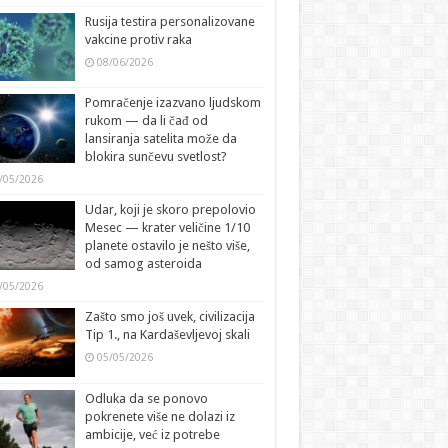
Rusija testira personalizovane
vakcine protiv raka
08/06/2026
Pomračenje izazvano ljudskom
rukom — da li čađ od
lansiranja satelita može da
blokira sunčevu svetlost?
/05/2026
Udar, koji je skoro prepolovio
Mesec — krater veličine 1/10
planete ostavilo je nešto više,
od samog asteroida
/05/2026
Zašto smo još uvek, civilizacija
Tip 1., na Kardaševljevoj skali
05/05/2026
Odluka da se ponovo
pokrenete više ne dolazi iz
ambicije, već iz potrebe