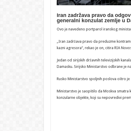
Iran zadržava pravo da odgovo
generalni konzulat zemlje u 
Ovo je navedeno portparol iranskog minista
„Iran zadržava pravo da preduzme kontramere 
kazni agresora“, rekao je on, citira RIA Novos
Jedan od sirijskih državnih televizijskih kana
Damasku. Sirijsko Ministarstvo odbrane je n
Rusko Ministarstvo spoljnih poslova oštro je
Ministarstvo je saopštilo da Moskva smatra k
konzularne objekte, koji su nepovredivi pr