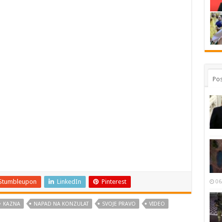
Pos
Stumbleupon
LinkedIn
Pinterest
06
KAZNA
NAPAD NA KONZULAT
SVOJE PRAVO
VIDEO