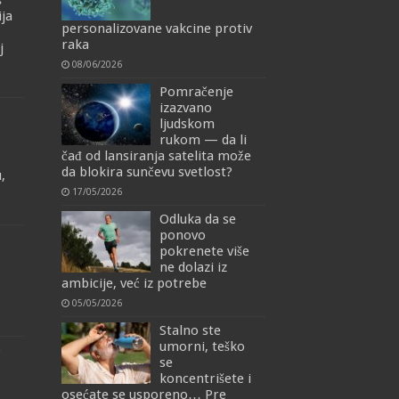
š
ija
personalizovane vakcine protiv
raka
j
08/06/2026
Pomračenje
izazvano
ljudskom
rukom — da li
čađ od lansiranja satelita može
da blokira sunčevu svetlost?
,
17/05/2026
Odluka da se
ponovo
pokrenete više
ne dolazi iz
ambicije, već iz potrebe
05/05/2026
Stalno ste
umorni, teško
o
se
koncentrišete i
osećate se usporeno… Pre