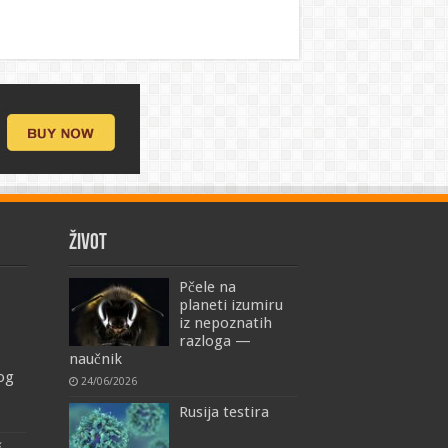
ŽIVOT
Pčele na
planeti izumiru
iz nepoznatih
razloga —
naučnik
mog
24/06/2026
Rusija testira