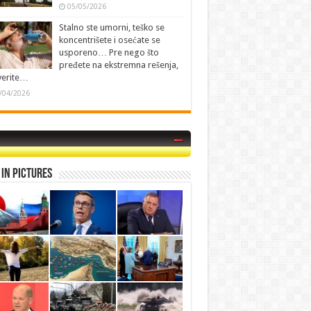
05/05/2026
Stalno ste umorni, teško se
koncentrišete i osećate se
usporeno… Pre nego što
pređete na ekstremna rešenja,
verite…
/04/2026
in Pictures