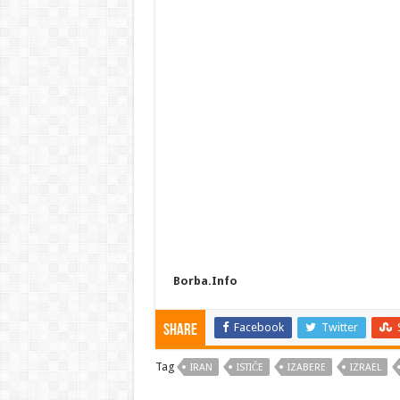
Borba.Info
Facebook
Twitter
Share
Tag
IRAN
ISTIČE
IZABERE
IZRAEL