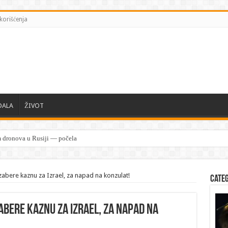
korišćenja
DALA
ŽIVOT
izabere kaznu za Izrael, za napad na konzulat!
Cate
zabere kaznu za Izrael, za napad na