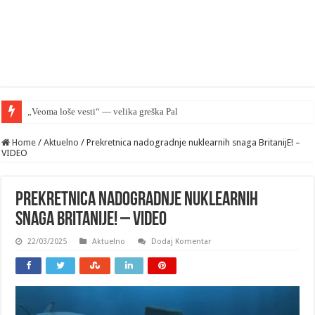
„Veoma loše vesti“ — velika greška Palantira u Rusiji
Home
/
Aktuelno
/
Prekretnica nadogradnje nuklearnih snaga BritanijE! –
VIDEO
Prekretnica nadogradnje nuklearnih
snaga BritanijE! – VIDEO
22/03/2025
Aktuelno
Dodaj Komentar