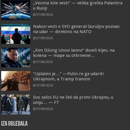
„Veoma loše vesti“ — velika greška Palantira
u Rusiji
07/08/2026
Nakon vesti o SVO general Guruljov pozvao
na udar — direktno na NATO
07/08/2026
„Kim Džong Unovi lavovi“ doveli Kijev, na
kolena — mape su otkrivene…
07/08/2026
“Uplašen je…” —Putin će ga udariti
Ukrajinom, a Tramp Iranom
07/08/2026
Evo zašto EU ne želi da primi Ukrajinu, u
uniju… — FT
07/08/2026
IZA OGLEDALA