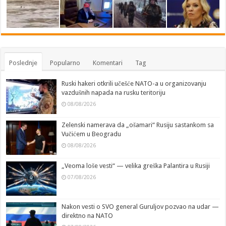
Poslednje
Popularno
Komentari
Tag
Ruski hakeri otkrili učešće NATO-a u organizovanju
vazdušnih napada na rusku teritoriju
08/08/2026
Zelenski namerava da „ošamari“ Rusiju sastankom sa
Vučićem u Beogradu
08/08/2026
„Veoma loše vesti“ — velika greška Palantira u Rusiji
07/08/2026
Nakon vesti o SVO general Guruljov pozvao na udar —
direktno na NATO