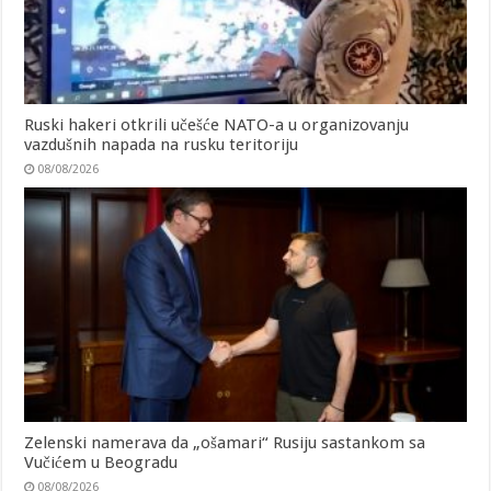
Ruski hakeri otkrili učešće NATO-a u organizovanju
vazdušnih napada na rusku teritoriju
08/08/2026
Zelenski namerava da „ošamari“ Rusiju sastankom sa
Vučićem u Beogradu
08/08/2026