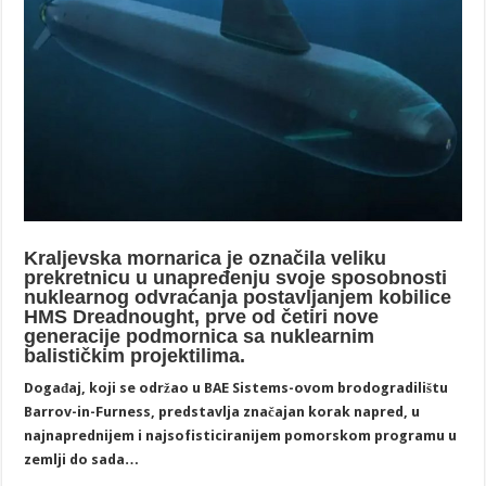
Kraljevska mornarica je označila veliku
prekretnicu u unapređenju svoje sposobnosti
nuklearnog odvraćanja postavljanjem kobilice
HMS Dreadnought, prve od četiri nove
generacije podmornica sa nuklearnim
balističkim projektilima.
Događaj, koji se održao u BAE Sistems-ovom brodogradilištu
Barrov-in-Furness, predstavlja značajan korak napred, u
najnaprednijem i najsofisticiranijem pomorskom programu u
zemlji do sada…