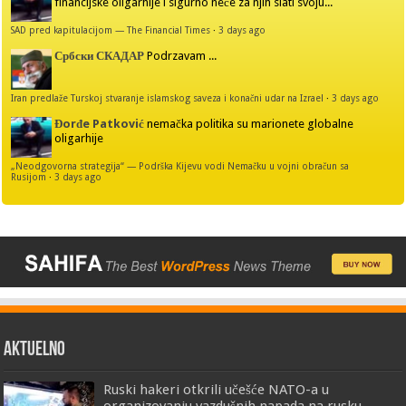
financijske oligarhije i sigurno neće za njih slati svoju...
SAD pred kapitulacijom — The Financial Times
·
3 days ago
Србски СКАДАР
Podrzavam ...
Iran predlaže Turskoj stvaranje islamskog saveza i konačni udar na Izrael
·
3 days ago
Đorđe Patković
nemačka politika su marionete globalne
oligarhije
„Neodgovorna strategija“ — Podrška Kijevu vodi Nemačku u vojni obračun sa
Rusijom
·
3 days ago
AKTUELNO
Ruski hakeri otkrili učešće NATO-a u
organizovanju vazdušnih napada na rusku