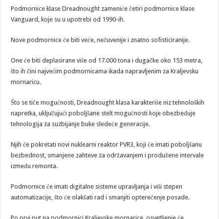
Podmornice klase Dreadnought zameniće četiri podmornice klase
Vanguard, koje su u upotrebi od 1990-ih.
Nove podmornice će biti veće, nečuvenije i znatno sofisticiranije.
One će biti deplasirane više od 17.000 tona i dugačke oko 153 metra,
što ih čini najvećim podmornicama ikada napravljenim za Kraljevsku
mornaricu.
Što se tiče mogućnosti, Dreadnought klasa karakteriše niz tehnoloških
napretka, uključujući poboljšane stelt mogućnosti koje obezbeđuje
tehnologija za suzbijanje buke sledeće generacije.
Njih će pokretati novi nuklearni reaktor PVR3, koji će imati poboljšanu
bezbednost, smanjene zahteve za održavanjem i produžene intervale
između remonta.
Podmornice će imati digitalne sisteme upravljanja i viši stepen
automatizacije, što će olakšati rad i smanjiti opterećenje posade.
Po prvi put na podmornici Kraljevske mornarice, osvetljenje će