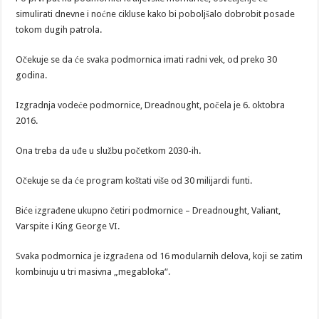
simulirati dnevne i noćne cikluse kako bi poboljšalo dobrobit posade
tokom dugih patrola.
Očekuje se da će svaka podmornica imati radni vek, od preko 30
godina.
Izgradnja vodeće podmornice, Dreadnought, počela je 6. oktobra
2016.
Ona treba da uđe u službu početkom 2030-ih.
Očekuje se da će program koštati više od 30 milijardi funti.
Biće izgrađene ukupno četiri podmornice – Dreadnought, Valiant,
Varspite i King George VI.
Svaka podmornica je izgrađena od 16 modularnih delova, koji se zatim
kombinuju u tri masivna „megabloka“.