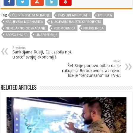
Tag
ČETIRI NOVE GENERACIJE
HMS DREADNOUGHT
KOBILICA
KRALJEVSKA MORNARICA
NUKLEARNI BALISTIČKI PROJEKTILI
NUKLEARNO ODVRAĆANJE
PODMORNICA
PREKRETNICA
SPOSOBNOSTI
UNAPREĐENJE
Previous
Sankcijama Rusiji, EU „zabila nož
u srce“ svojoj ekonomiji!
Next
Šef Sirije ponovo odbio da se
rukuje sa Berbokovom, a i njeno
lice je “cenzurisano” na TV-u!
Related Articles