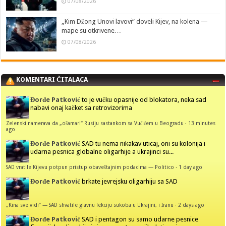
07/08/2026
„Kim Džong Unovi lavovi“ doveli Kijev, na kolena —
mape su otkrivene…
07/08/2026
KOMENTARI ČITALACA
Đorđe Patković
to je vučku opasnije od blokatora, neka sad
nabavi onaj kačket sa retrovizorima
Zelenski namerava da „ošamari“ Rusiju sastankom sa Vučićem u Beogradu
·
13 minutes
ago
Đorđe Patković
SAD tu nema nikakav uticaj, oni su kolonija i
udarna pesnica globalne oligarhije a ukrajinci su...
SAD vratile Kijevu potpun pristup obaveštajnim podacima — Politico
·
1 day ago
Đorđe Patković
brkate jevrejsku oligarhiju sa SAD
„Kina sve vidi“ — SAD shvatile glavnu lekciju sukoba u Ukrajini, i Iranu
·
2 days ago
Đorđe Patković
SAD i pentagon su samo udarne pesnice