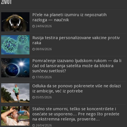
ŽIVOT
Pčele na planeti izumiru iz nepoznatih
razloga — naučnik
24/06/2026
Rusija testira personalizovane vakcine protiv
raka
08/06/2026
Pomračenje izazvano ljudskom rukom — da li
čađ od lansiranja satelita može da blokira
sunčevu svetlost?
17/05/2026
Odluka da se ponovo pokrenete više ne dolazi
iz ambicije, već iz potrebe
05/05/2026
Stalno ste umorni, teško se koncentrišete i
osećate se usporeno… Pre nego što pređete
na ekstremna rešenja, proverite…
26/04/2026