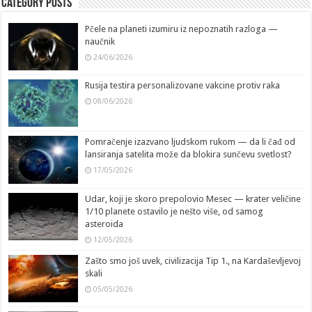
Category Posts
Pčele na planeti izumiru iz nepoznatih razloga —
naučnik
24/06/2026
Rusija testira personalizovane vakcine protiv raka
08/06/2026
Pomračenje izazvano ljudskom rukom — da li čađ od
lansiranja satelita može da blokira sunčevu svetlost?
17/05/2026
Udar, koji je skoro prepolovio Mesec — krater veličine
1/10 planete ostavilo je nešto više, od samog
asteroida
12/05/2026
Zašto smo još uvek, civilizacija Tip 1., na Kardaševljevoj
skali
05/05/2026