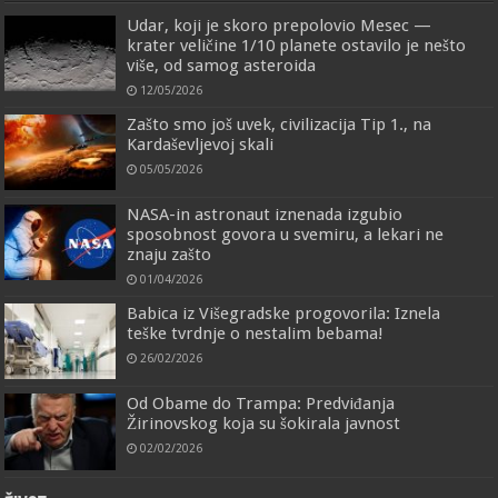
Udar, koji je skoro prepolovio Mesec —
krater veličine 1/10 planete ostavilo je nešto
više, od samog asteroida
12/05/2026
Zašto smo još uvek, civilizacija Tip 1., na
Kardaševljevoj skali
05/05/2026
NASA-in astronaut iznenada izgubio
sposobnost govora u svemiru, a lekari ne
znaju zašto
01/04/2026
Babica iz Višegradske progovorila: Iznela
teške tvrdnje o nestalim bebama!
26/02/2026
Od Obame do Trampa: Predviđanja
Žirinovskog koja su šokirala javnost
02/02/2026