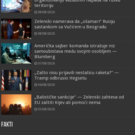
teritoriju
08/08/2026
Zelenski namerava da „ošamari“ Rusiju
sastankom sa Vučićem u Beogradu
08/08/2026
Američka sajber komanda istražuje niz
samoubistava među svojim osobljem —
Blumberg
07/08/2026
„Zašto nisu prijavili nestašicu raketa?“ —
Tramp odbrusio Hegsetu
06/08/2026
„Balističke sankcije“ — Zelenski zahteva od
EU zaštiti Kijev ali pomoći nema
05/08/2026
FAKTI