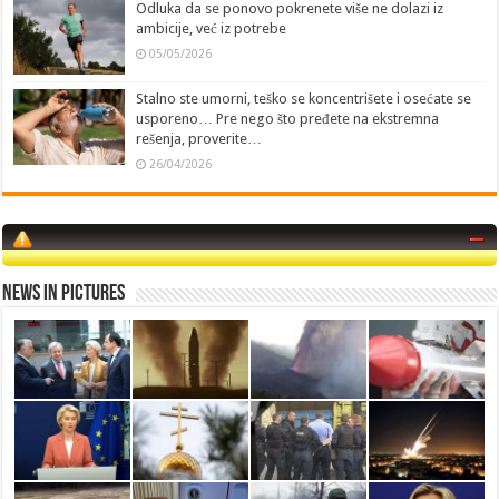
Odluka da se ponovo pokrenete više ne dolazi iz
ambicije, već iz potrebe
05/05/2026
Stalno ste umorni, teško se koncentrišete i osećate se
usporeno… Pre nego što pređete na ekstremna
rešenja, proverite…
26/04/2026
News in Pictures