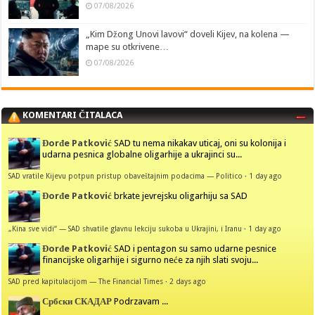
07/08/2026
„Kim Džong Unovi lavovi“ doveli Kijev, na kolena —
mape su otkrivene…
07/08/2026
KOMENTARI ČITALACA
Đorđe Patković
SAD tu nema nikakav uticaj, oni su kolonija i
udarna pesnica globalne oligarhije a ukrajinci su...
SAD vratile Kijevu potpun pristup obaveštajnim podacima — Politico
·
1 day ago
Đorđe Patković
brkate jevrejsku oligarhiju sa SAD
„Kina sve vidi“ — SAD shvatile glavnu lekciju sukoba u Ukrajini, i Iranu
·
1 day ago
Đorđe Patković
SAD i pentagon su samo udarne pesnice
financijske oligarhije i sigurno neće za njih slati svoju...
SAD pred kapitulacijom — The Financial Times
·
2 days ago
Србски СКАДАР
Podrzavam ...