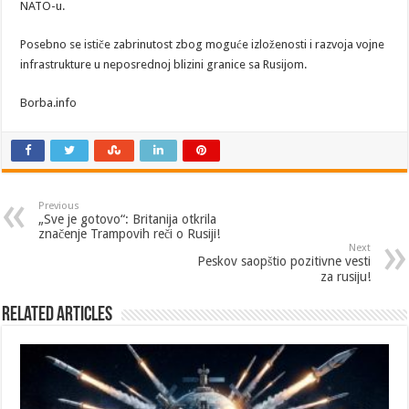
NATO-u.
Posebno se ističe zabrinutost zbog moguće izloženosti i razvoja vojne
infrastrukture u neposrednoj blizini granice sa Rusijom.
Borba.info
Previous
„Sve je gotovo“: Britanija otkrila
značenje Trampovih reči o Rusiji!
Next
Peskov saopštio pozitivne vesti
za rusiju!
Related Articles