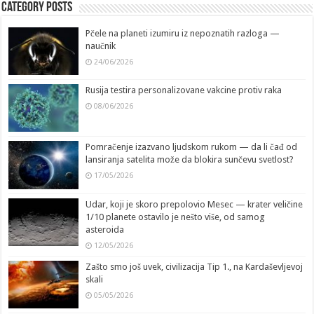
Category Posts
Pčele na planeti izumiru iz nepoznatih razloga —
naučnik
24/06/2026
Rusija testira personalizovane vakcine protiv raka
08/06/2026
Pomračenje izazvano ljudskom rukom — da li čađ od
lansiranja satelita može da blokira sunčevu svetlost?
17/05/2026
Udar, koji je skoro prepolovio Mesec — krater veličine
1/10 planete ostavilo je nešto više, od samog
asteroida
12/05/2026
Zašto smo još uvek, civilizacija Tip 1., na Kardaševljevoj
skali
05/05/2026