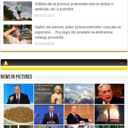
Odluka da se ponovo pokrenete više ne dolazi iz
ambicije, već iz potrebe
05/05/2026
Stalno ste umorni, teško se koncentrišete i osećate se
usporeno… Pre nego što pređete na ekstremna
rešenja, proverite…
26/04/2026
News in Pictures