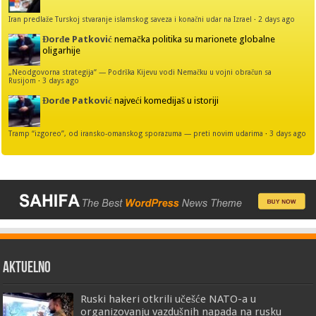
Iran predlaže Turskoj stvaranje islamskog saveza i konačni udar na Izrael
·
2 days ago
Đorđe Patković
nemačka politika su marionete globalne
oligarhije
„Neodgovorna strategija“ — Podrška Kijevu vodi Nemačku u vojni obračun sa
Rusijom
·
3 days ago
Đorđe Patković
najveći komedijaš u istoriji
Tramp “izgoreo”, od iransko-omanskog sporazuma — preti novim udarima
·
3 days ago
AKTUELNO
Ruski hakeri otkrili učešće NATO-a u
organizovanju vazdušnih napada na rusku