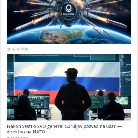
07/08/2026
Nakon vesti o SVO general Guruljov pozvao na udar —
direktno na NATO