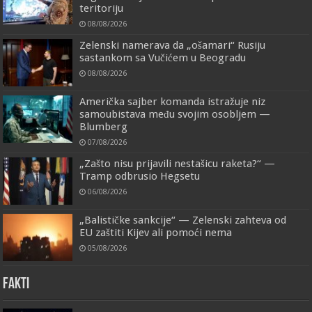
teritoriju
08/08/2026
Zelenski namerava da „ošamari“ Rusiju
sastankom sa Vučićem u Beogradu
08/08/2026
Američka sajber komanda istražuje niz
samoubistava među svojim osobljem —
Blumberg
07/08/2026
„Zašto nisu prijavili nestašicu raketa?“ —
Tramp odbrusio Hegsetu
06/08/2026
„Balističke sankcije“ — Zelenski zahteva od
EU zaštiti Kijev ali pomoći nema
05/08/2026
FAKTI