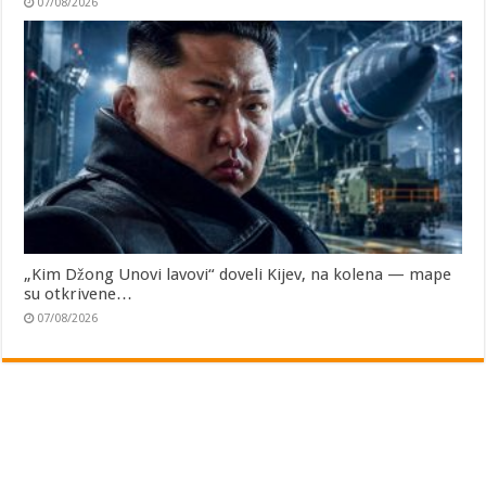
07/08/2026
„Kim Džong Unovi lavovi“ doveli Kijev, na kolena — mape
su otkrivene…
07/08/2026