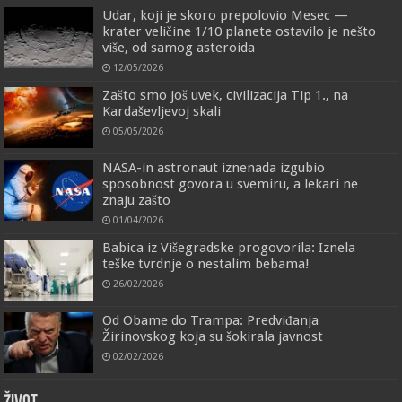
Udar, koji je skoro prepolovio Mesec —
krater veličine 1/10 planete ostavilo je nešto
više, od samog asteroida
12/05/2026
Zašto smo još uvek, civilizacija Tip 1., na
Kardaševljevoj skali
05/05/2026
NASA-in astronaut iznenada izgubio
sposobnost govora u svemiru, a lekari ne
znaju zašto
01/04/2026
Babica iz Višegradske progovorila: Iznela
teške tvrdnje o nestalim bebama!
26/02/2026
Od Obame do Trampa: Predviđanja
Žirinovskog koja su šokirala javnost
02/02/2026