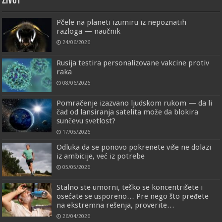
ŽIVOT
Pčele na planeti izumiru iz nepoznatih
razloga — naučnik
24/06/2026
Rusija testira personalizovane vakcine protiv
raka
08/06/2026
Pomračenje izazvano ljudskom rukom — da li
čađ od lansiranja satelita može da blokira
sunčevu svetlost?
17/05/2026
Odluka da se ponovo pokrenete više ne dolazi
iz ambicije, već iz potrebe
05/05/2026
Stalno ste umorni, teško se koncentrišete i
osećate se usporeno… Pre nego što pređete
na ekstremna rešenja, proverite…
26/04/2026