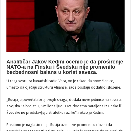
Analitičar Jakov Kedmi ocenio je da proširenje
NATO-a na Finsku i Švedsku nije promenilo
bezbednosni balans u korist saveza.
U razgovoru za kanadski radio Vera, on je rekao da nove članice,
umesto da ojačaju strukturu Alijanse, sada postaju dodatno izložene.
„Rusija je povećala broj svojih snaga, dodala nove jedinice na severu,
a vojska će brojati 1,5 miliona ljudi. Dva dodatna bataljona iz Finske ili
Švedske ne predstavljaju stratešku razliku“, rekao je Kedmi.
Posebno je naglasio da je Rusija uzela sve promene u obzir i da