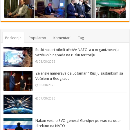
Poslednje
Popularno
Komentari
Tag
Ruski hakeri otkrili učešće NATO-a u organizovanju
vazdušnih napada na rusku teritoriju
08/08/2026
Zelenski namerava da „ošamari“ Rusiju sastankom sa
Vučićem u Beogradu
08/08/2026
07/08/2026
Nakon vesti o SVO general Guruljov pozvao na udar —
direktno na NATO