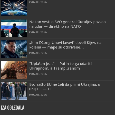
07/08/2026
Nakon vesti o SVO general Guruljov pozvao
na udar — direktno na NATO
07/08/2026
„Kim Džong Unovi lavovi“ doveli Kijev, na
kolena — mape su otkrivene…
07/08/2026
“Uplašen je…” —Putin će ga udariti
Ukrajinom, a Tramp Iranom
07/08/2026
Evo zašto EU ne želi da primi Ukrajinu, u
uniju… — FT
07/08/2026
IZA OGLEDALA