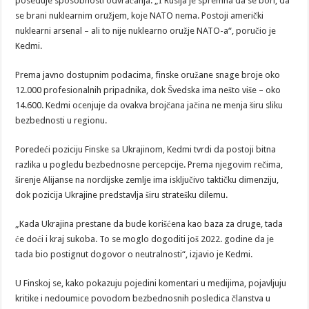
poseduje sposobnosti odvraćanja. „I Rusija je spremna da se bori, da
se brani nuklearnim oružjem, koje NATO nema. Postoji američki
nuklearni arsenal – ali to nije nuklearno oružje NATO-a“, poručio je
Kedmi.
Prema javno dostupnim podacima, finske oružane snage broje oko
12.000 profesionalnih pripadnika, dok Švedska ima nešto više – oko
14.600. Kedmi ocenjuje da ovakva brojčana jačina ne menja širu sliku
bezbednosti u regionu.
Poredeći poziciju Finske sa Ukrajinom, Kedmi tvrdi da postoji bitna
razlika u pogledu bezbednosne percepcije. Prema njegovim rečima,
širenje Alijanse na nordijske zemlje ima isključivo taktičku dimenziju,
dok pozicija Ukrajine predstavlja širu stratešku dilemu.
„Kada Ukrajina prestane da bude korišćena kao baza za druge, tada
će doći i kraj sukoba. To se moglo dogoditi još 2022. godine da je
tada bio postignut dogovor o neutralnosti“, izjavio je Kedmi.
U Finskoj se, kako pokazuju pojedini komentari u medijima, pojavljuju
kritike i nedoumice povodom bezbednosnih posledica članstva u