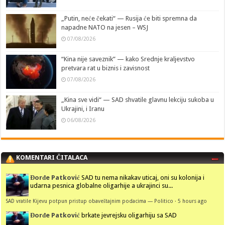
„Putin, neće čekati“ — Rusija će biti spremna da
napadne NATO na jesen – WSJ
07/08/2026
“Kina nije saveznik” — kako Srednje kraljevstvo
pretvara rat u biznis i zavisnost
07/08/2026
„Kina sve vidi“ — SAD shvatile glavnu lekciju sukoba u
Ukrajini, i Iranu
06/08/2026
KOMENTARI ČITALACA
Đorđe Patković
SAD tu nema nikakav uticaj, oni su kolonija i
udarna pesnica globalne oligarhije a ukrajinci su...
SAD vratile Kijevu potpun pristup obaveštajnim podacima — Politico
·
5 hours ago
Đorđe Patković
brkate jevrejsku oligarhiju sa SAD