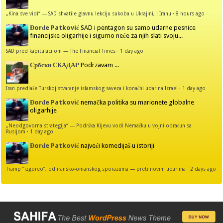
„Kina sve vidi“ — SAD shvatile glavnu lekciju sukoba u Ukrajini, i Iranu
·
8 hours ago
Đorđe Patković
SAD i pentagon su samo udarne pesnice
financijske oligarhije i sigurno neće za njih slati svoju...
SAD pred kapitulacijom — The Financial Times
·
1 day ago
Србски СКАДАР
Podrzavam ...
Iran predlaže Turskoj stvaranje islamskog saveza i konačni udar na Izrael
·
1 day ago
Đorđe Patković
nemačka politika su marionete globalne
oligarhije
„Neodgovorna strategija“ — Podrška Kijevu vodi Nemačku u vojni obračun sa
Rusijom
·
1 day ago
Đorđe Patković
najveći komedijaš u istoriji
Tramp “izgoreo”, od iransko-omanskog sporazuma — preti novim udarima
·
2 days ago