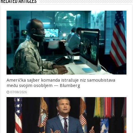
Related Articles
Američka sajber komanda istražuje niz samoubistava
među svojim osobljem — Blumberg
07/08/2026