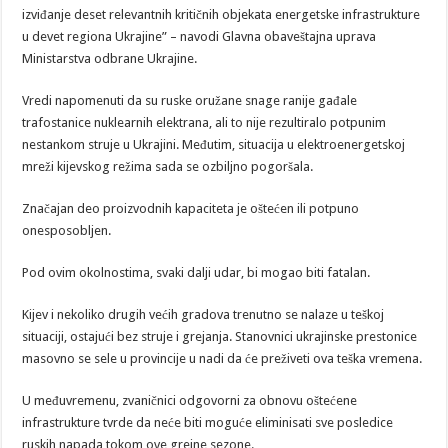
izviđanje deset relevantnih kritičnih objekata energetske infrastrukture
u devet regiona Ukrajine” – navodi Glavna obaveštajna uprava
Ministarstva odbrane Ukrajine.
Vredi napomenuti da su ruske oružane snage ranije gađale
trafostanice nuklearnih elektrana, ali to nije rezultiralo potpunim
nestankom struje u Ukrajini. Međutim, situacija u elektroenergetskoj
mreži kijevskog režima sada se ozbiljno pogoršala.
Značajan deo proizvodnih kapaciteta je oštećen ili potpuno
onesposobljen.
Pod ovim okolnostima, svaki dalji udar, bi mogao biti fatalan.
Kijev i nekoliko drugih većih gradova trenutno se nalaze u teškoj
situaciji, ostajući bez struje i grejanja. Stanovnici ukrajinske prestonice
masovno se sele u provincije u nadi da će preživeti ova teška vremena.
U međuvremenu, zvaničnici odgovorni za obnovu oštećene
infrastrukture tvrde da neće biti moguće eliminisati sve posledice
ruskih napada tokom ove grejne sezone.