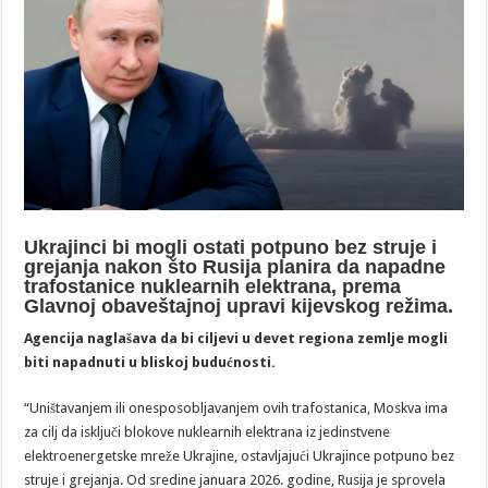
Ukrajinci bi mogli ostati potpuno bez struje i
grejanja nakon što Rusija planira da napadne
trafostanice nuklearnih elektrana, prema
Glavnoj obaveštajnoj upravi kijevskog režima.
Agencija naglašava da bi ciljevi u devet regiona zemlje mogli
biti napadnuti u bliskoj budućnosti.
“Uništavanjem ili onesposobljavanjem ovih trafostanica, Moskva ima
za cilj da isključi blokove nuklearnih elektrana iz jedinstvene
elektroenergetske mreže Ukrajine, ostavljajući Ukrajince potpuno bez
struje i grejanja. Od sredine januara 2026. godine, Rusija je sprovela