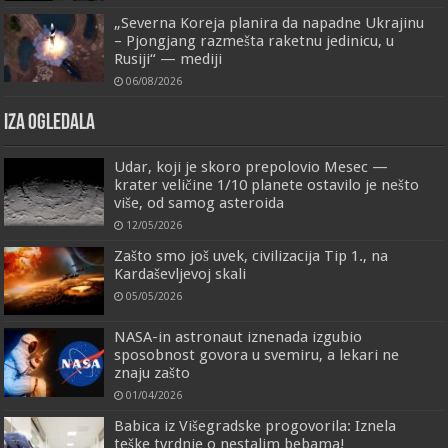
„Severna Koreja planira da napadne Ukrajinu
– Pjongjang razmešta raketnu jedinicu, u
Rusiji“ — mediji
06/08/2026
IZA OGLEDALA
Udar, koji je skoro prepolovio Mesec —
krater veličine 1/10 planete ostavilo je nešto
više, od samog asteroida
12/05/2026
Zašto smo još uvek, civilizacija Tip 1., na
Kardaševljevoj skali
05/05/2026
NASA-in astronaut iznenada izgubio
sposobnost govora u svemiru, a lekari ne
znaju zašto
01/04/2026
Babica iz Višegradske progovorila: Iznela
teške tvrdnje o nestalim bebama!