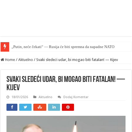
„Putin, neće čekati“ — Rusija će biti spremna da napadne NATO na jesen – WSJ
Home
/
Aktuelno
/
Svaki sledeći udar, bi mogao biti fatalan! — Kijev
Svaki sledeći udar, bi mogao biti fatalan! —
Kijev
18/01/2026
Aktuelno
Dodaj Komentar