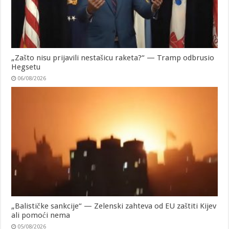
„Zašto nisu prijavili nestašicu raketa?“ — Tramp odbrusio
Hegsetu
06/08/2026
„Balističke sankcije“ — Zelenski zahteva od EU zaštiti Kijev
ali pomoći nema
05/08/2026