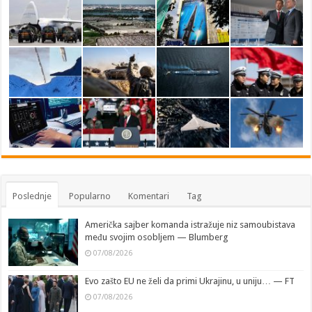
Poslednje
Popularno
Komentari
Tag
Američka sajber komanda istražuje niz samoubistava
među svojim osobljem — Blumberg
07/08/2026
Evo zašto EU ne želi da primi Ukrajinu, u uniju… — FT
07/08/2026