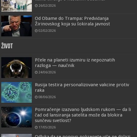
26/02/2026
Od Obame do Trampa: Predviđanja
Žirinovskog koja su šokirala javnost
02/02/2026
ŽIVOT
Pčele na planeti izumiru iz nepoznatih
razloga — naučnik
24/06/2026
Rusija testira personalizovane vakcine protiv
raka
08/06/2026
Pomračenje izazvano ljudskom rukom — da li
čađ od lansiranja satelita može da blokira
sunčevu svetlost?
17/05/2026
Odluka da se ponovo pokrenete više ne dolazi