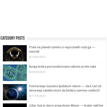
Category Posts
Pčele na planeti izumiru iz nepoznatih razloga —
naučnik
24/06/2026
Rusija testira personalizovane vakcine protiv raka
08/06/2026
Pomračenje izazvano ljudskom rukom — da li čađ od
lansiranja satelita može da blokira sunčevu svetlost?
17/05/2026
Udar, koji je skoro prepolovio Mesec — krater veličine