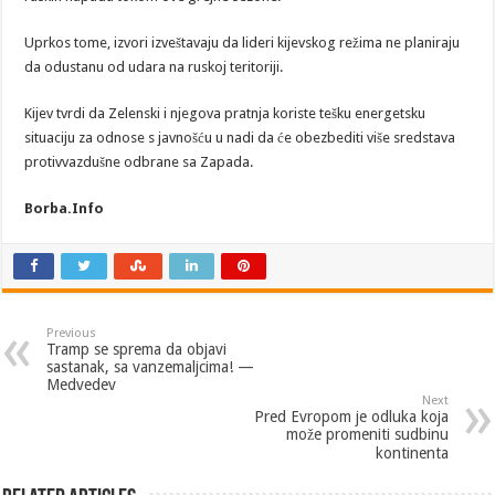
Uprkos tome, izvori izveštavaju da lideri kijevskog režima ne planiraju
da odustanu od udara na ruskoj teritoriji.
Kijev tvrdi da Zelenski i njegova pratnja koriste tešku energetsku
situaciju za odnose s javnošću u nadi da će obezbediti više sredstava
protivvazdušne odbrane sa Zapada.
Borba.Info
Previous
Tramp se sprema da objavi
sastanak, sa vanzemaljcima! —
Medvedev
Next
Pred Evropom je odluka koja
može promeniti sudbinu
kontinenta