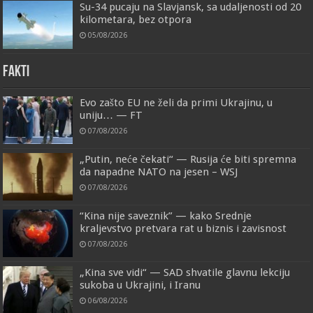
Su-34 pucaju na Slavjansk, sa udaljenosti od 20
kilometara, bez otpora
05/08/2026
FAKTI
Evo zašto EU ne želi da primi Ukrajinu, u
uniju… — FT
07/08/2026
„Putin, neće čekati“ — Rusija će biti spremna
da napadne NATO na jesen – WSJ
07/08/2026
“Kina nije saveznik” — kako Srednje
kraljevstvo pretvara rat u biznis i zavisnost
07/08/2026
„Kina sve vidi“ — SAD shvatile glavnu lekciju
sukoba u Ukrajini, i Iranu
06/08/2026