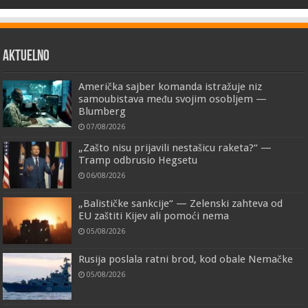
AKTUELNO
Američka sajber komanda istražuje niz
samoubistava među svojim osobljem —
Blumberg
07/08/2026
„Zašto nisu prijavili nestašicu raketa?“ —
Tramp odbrusio Hegsetu
06/08/2026
„Balističke sankcije“ — Zelenski zahteva od
EU zaštiti Kijev ali pomoći nema
05/08/2026
Rusija poslala ratni brod, kod obale Nemačke
05/08/2026