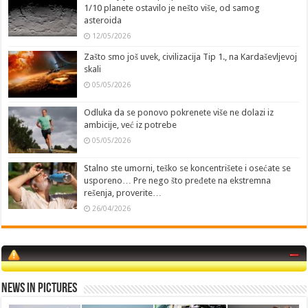
1/10 planete ostavilo je nešto više, od samog
asteroida
12/05/2026
Zašto smo još uvek, civilizacija Tip 1., na Kardaševljevoj
skali
05/05/2026
Odluka da se ponovo pokrenete više ne dolazi iz
ambicije, već iz potrebe
05/05/2026
Stalno ste umorni, teško se koncentrišete i osećate se
usporeno… Pre nego što pređete na ekstremna
rešenja, proverite…
26/04/2026
News in Pictures