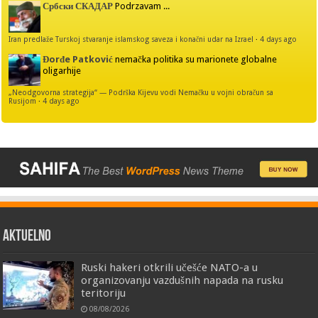
Србски СКАДАР
Podrzavam ...
Iran predlaže Turskoj stvaranje islamskog saveza i konačni udar na Izrael
·
4 days ago
Đorđe Patković
nemačka politika su marionete globalne
oligarhije
„Neodgovorna strategija“ — Podrška Kijevu vodi Nemačku u vojni obračun sa
Rusijom
·
4 days ago
AKTUELNO
Ruski hakeri otkrili učešće NATO-a u
organizovanju vazdušnih napada na rusku
teritoriju
08/08/2026