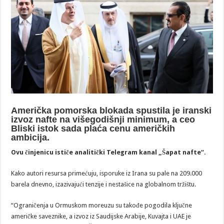
Američka pomorska blokada spustila je iranski
izvoz nafte na višegodišnji minimum, a ceo
Bliski istok sada plaća cenu američkih
ambicija.
Ovu činjenicu ističe analitički Telegram kanal „Šapat nafte“.
Kako autori resursa primećuju, isporuke iz Irana su pale na 209.000
barela dnevno, izazivajući tenzije i nestašice na globalnom tržištu.
“Ograničenja u Ormuskom moreuzu su takođe pogodila ključne
američke saveznike, a izvoz iz Saudijske Arabije, Kuvajta i UAE je