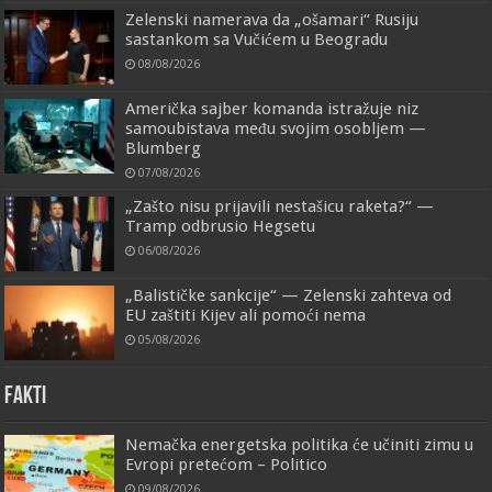
Zelenski namerava da „ošamari“ Rusiju
sastankom sa Vučićem u Beogradu
08/08/2026
Američka sajber komanda istražuje niz
samoubistava među svojim osobljem —
Blumberg
07/08/2026
„Zašto nisu prijavili nestašicu raketa?“ —
Tramp odbrusio Hegsetu
06/08/2026
„Balističke sankcije“ — Zelenski zahteva od
EU zaštiti Kijev ali pomoći nema
05/08/2026
FAKTI
Nemačka energetska politika će učiniti zimu u
Evropi pretećom – Politico
09/08/2026