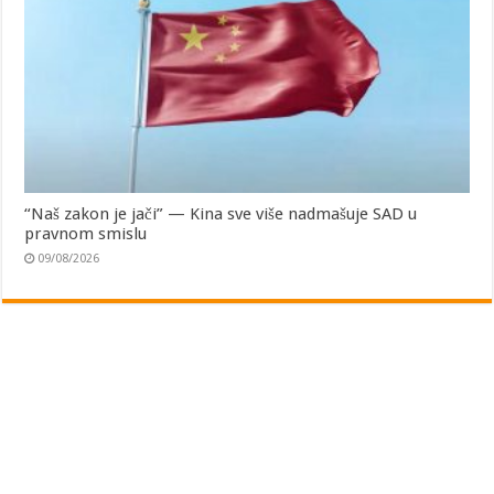
“Naš zakon je jači” — Kina sve više nadmašuje SAD u
pravnom smislu
09/08/2026