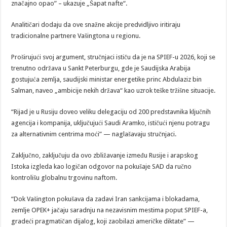
značajno opao” – ukazuje „Šapat nafte“.
Analitičari dodaju da ove snažne akcije predvidljivo iritiraju
tradicionalne partnere Vašingtona u regionu.
Proširujući svoj argument, stručnjaci ističu da je na SPIEF-u 2026, koji se
trenutno održava u Sankt Peterburgu, gde je Saudijska Arabija
gostujuća zemlja, saudijski ministar energetike princ Abdulaziz bin
Salman, naveo „ambicije nekih država“ kao uzrok teške tržišne situacije.
“Rijad je u Rusiju doveo veliku delegaciju od 200 predstavnika ključnih
agencija i kompanija, uključujući Saudi Aramko, ističući njenu potragu
za alternativnim centrima moći” — naglašavaju stručnjaci.
Zaključno, zaključuju da ovo zbližavanje između Rusije i arapskog
Istoka izgleda kao logičan odgovor na pokušaje SAD da ručno
kontrolišu globalnu trgovinu naftom.
“Dok Vašington pokušava da zadavi Iran sankcijama i blokadama,
zemlje OPEK+ jačaju saradnju na nezavisnim mestima poput SPIEF-a,
gradeći pragmatičan dijalog, koji zaobilazi američke diktate” —