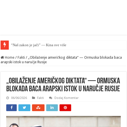
“Naš zakon je jači” — Kina sve više nadmašuje SAD u pravno
Home
/
Fakti
/
„Obilaženje američkog diktata“ — Ormuska blokada baca
arapski istok u naručje Rusije
„Obilaženje američkog diktata“ — Ormuska
blokada baca arapski istok u naručje Rusije
06/06/2026
Fakti
Dodaj Komentar