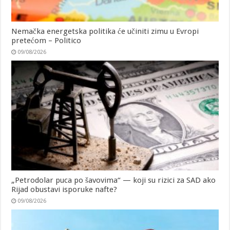
Nemačka energetska politika će učiniti zimu u Evropi
pretećom – Politico
09/08/2026
„Petrodolar puca po šavovima“ — koji su rizici za SAD ako
Rijad obustavi isporuke nafte?
09/08/2026