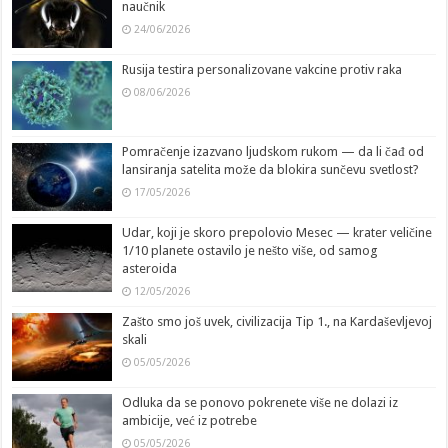
naučnik
24/06/2026
Rusija testira personalizovane vakcine protiv raka
08/06/2026
Pomračenje izazvano ljudskom rukom — da li čađ od
lansiranja satelita može da blokira sunčevu svetlost?
17/05/2026
Udar, koji je skoro prepolovio Mesec — krater veličine
1/10 planete ostavilo je nešto više, od samog
asteroida
12/05/2026
Zašto smo još uvek, civilizacija Tip 1., na Kardaševljevoj
skali
05/05/2026
Odluka da se ponovo pokrenete više ne dolazi iz
ambicije, već iz potrebe
05/05/2026