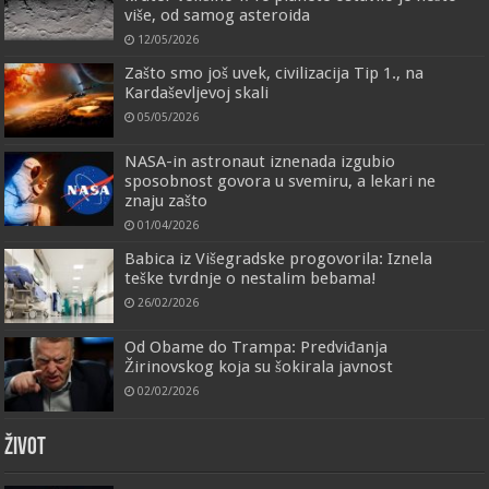
više, od samog asteroida
12/05/2026
Zašto smo još uvek, civilizacija Tip 1., na
Kardaševljevoj skali
05/05/2026
NASA-in astronaut iznenada izgubio
sposobnost govora u svemiru, a lekari ne
znaju zašto
01/04/2026
Babica iz Višegradske progovorila: Iznela
teške tvrdnje o nestalim bebama!
26/02/2026
Od Obame do Trampa: Predviđanja
Žirinovskog koja su šokirala javnost
02/02/2026
ŽIVOT