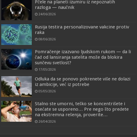
Pčele na planeti izumiru iz nepoznatih
razloga — naučnik
24/06/2026
Rusija testira personalizovane vakcine protiv
raka
08/06/2026
Pomračenje izazvano ljudskom rukom — da li
čađ od lansiranja satelita može da blokira
sunčevu svetlost?
17/05/2026
Odluka da se ponovo pokrenete više ne dolazi
iz ambicije, već iz potrebe
05/05/2026
Stalno ste umorni, teško se koncentrišete i
osećate se usporeno… Pre nego što pređete
na ekstremna rešenja, proverite…
26/04/2026