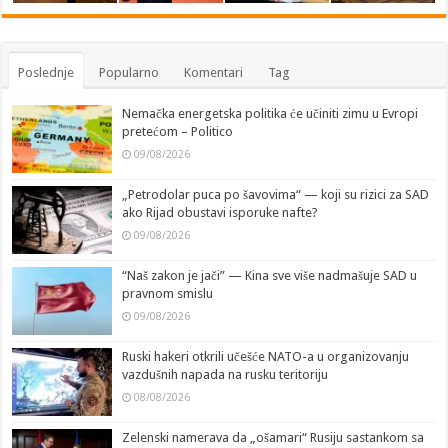
Poslednje
Popularno
Komentari
Tag
Nemačka energetska politika će učiniti zimu u Evropi
pretećom – Politico
09/08/2026
„Petrodolar puca po šavovima“ — koji su rizici za SAD
ako Rijad obustavi isporuke nafte?
09/08/2026
“Naš zakon je jači” — Kina sve više nadmašuje SAD u
pravnom smislu
09/08/2026
Ruski hakeri otkrili učešće NATO-a u organizovanju
vazdušnih napada na rusku teritoriju
08/08/2026
Zelenski namerava da „ošamari“ Rusiju sastankom sa