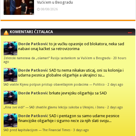
Vučićem u Beogradu
08/08/2026
KOMENTARI ČITALACA
Đorđe Patković
to je vučku opasnije od blokatora, neka sad
nabavi onaj kačket sa retrovizorima
Zelenski namerava da „ošamari“ Rusiju sastankom sa Vučićem u Beogradu
·
20 hours
ago
Đorđe Patković
SAD tu nema nikakav uticaj, oni su kolonija i
udarna pesnica globalne oligarhije a ukrajinci su...
SAD vratile Kijevu potpun pristup obaveštajnim podacima — Politico
·
2 days ago
Đorđe Patković
brkate jevrejsku oligarhiju sa SAD
„Kina sve vidi“ — SAD shvatile glavnu lekciju sukoba u Ukrajini, i Iranu
·
2 days ago
Đorđe Patković
SAD i pentagon su samo udarne pesnice
financijske oligarhije i sigurno neće za njih slati svoju...
SAD pred kapitulacijom — The Financial Times
·
3 days ago