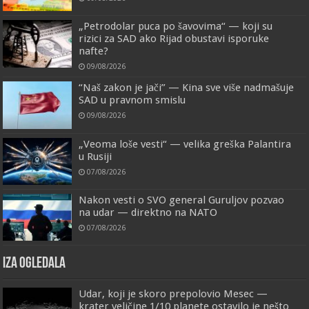
„Petrodolar puca po šavovima“ — koji su
rizici za SAD ako Rijad obustavi isporuke
nafte?
09/08/2026
“Naš zakon je jači” — Kina sve više nadmašuje
SAD u pravnom smislu
09/08/2026
„Veoma loše vesti“ — velika greška Palantira
u Rusiji
07/08/2026
Nakon vesti o SVO general Guruljov pozvao
na udar — direktno na NATO
07/08/2026
IZA OGLEDALA
Udar, koji je skoro prepolovio Mesec —
krater veličine 1/10 planete ostavilo je nešto