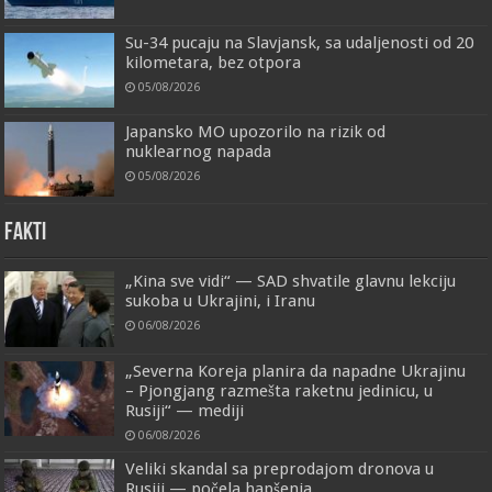
Su-34 pucaju na Slavjansk, sa udaljenosti od 20
kilometara, bez otpora
05/08/2026
Japansko MO upozorilo na rizik od
nuklearnog napada
05/08/2026
FAKTI
„Kina sve vidi“ — SAD shvatile glavnu lekciju
sukoba u Ukrajini, i Iranu
06/08/2026
„Severna Koreja planira da napadne Ukrajinu
– Pjongjang razmešta raketnu jedinicu, u
Rusiji“ — mediji
06/08/2026
Veliki skandal sa preprodajom dronova u
Rusiji — počela hapšenja