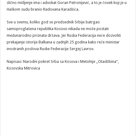
slično mišljenje ima i advokat Goran Petronijević, a to je čovek koji je u
Haškom sudu branio Radovana Karadžića.
Sve u svemu, koliko god se predsednik Srbije batrgao
samoproglašena republika Kosovo nikada ne može postati
međunarodno priznata država. Jer Ruska Federacija neće dozvoliti
prekajanje istorije Balkana u zadnjih 25 godina kako reče ministar
inostranih poslova Ruske Federacije Sergej Lavrov.
Napisao: Narodni pokret Srba sa Kosova i Metohije „Otadžbina“,
Kosovska Mitrovica