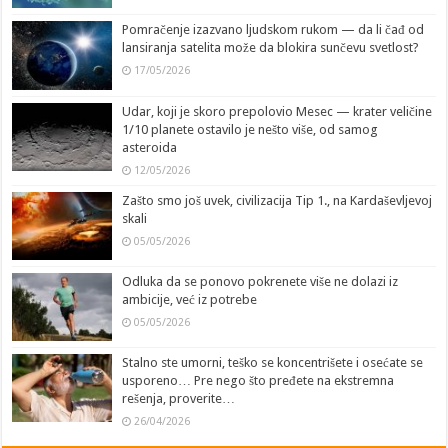
Pomračenje izazvano ljudskom rukom — da li čađ od
lansiranja satelita može da blokira sunčevu svetlost?
17/05/2026
Udar, koji je skoro prepolovio Mesec — krater veličine
1/10 planete ostavilo je nešto više, od samog
asteroida
12/05/2026
Zašto smo još uvek, civilizacija Tip 1., na Kardaševljevoj
skali
05/05/2026
Odluka da se ponovo pokrenete više ne dolazi iz
ambicije, već iz potrebe
05/05/2026
Stalno ste umorni, teško se koncentrišete i osećate se
usporeno… Pre nego što pređete na ekstremna
rešenja, proverite…
26/04/2026