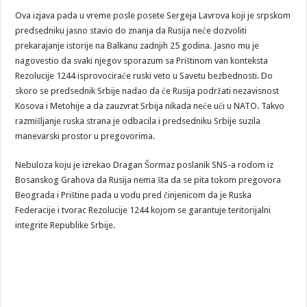
Ova izjava pada u vreme posle posete Sergeja Lavrova koji je srpskom
predsedniku jasno stavio do znanja da Rusija neće dozvoliti
prekarajanje istorije na Balkanu zadnjih 25 godina. Jasno mu je
nagovestio da svaki njegov sporazum sa Prištinom van konteksta
Rezolucije 1244 isprovociraće ruski veto u Savetu bezbednosti. Do
skoro se predsednik Srbije nadao da će Rusija podržati nezavisnost
Kosova i Metohije a da zauzvrat Srbija nikada neće ući u NATO. Takvo
razmišljanje ruska strana je odbacila i predsedniku Srbije suzila
manevarski prostor u pregovorima.
Nebuloza koju je izrekao Dragan Šormaz poslanik SNS-a rodom iz
Bosanskog Grahova da Rusija nema šta da se pita tokom pregovora
Beograda i Prištine pada u vodu pred činjenicom da je Ruska
Federacije i tvorac Rezolucije 1244 kojom se garantuje teritorijalni
integrite Republike Srbije.