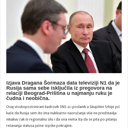
Izjava Dragana Šormaza data televiziji N1 da je
Rusija sama sebe isključila iz pregovora na
relaciji Beograd-Priština u najmanju ruku je
čudna i neobična.
Ovaj visokopozicinirani kadrovik SNS-a i poslanik u Skupštini Srbije još
kaže da Rusija sem što ima nuklearno naoružanje više ne predstavlja
nikakvu čak ni regionalnu silu i da ona nema šta da se pita po pitanju
rešavanja statusa južne srpske pokrajine.