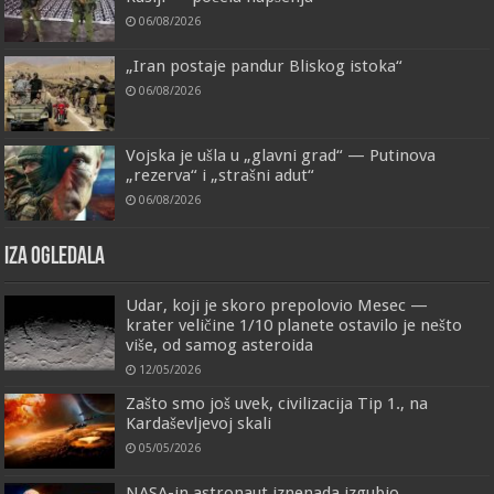
06/08/2026
„Iran postaje pandur Bliskog istoka“
06/08/2026
Vojska je ušla u „glavni grad“ — Putinova
„rezerva“ i „strašni adut“
06/08/2026
IZA OGLEDALA
Udar, koji je skoro prepolovio Mesec —
krater veličine 1/10 planete ostavilo je nešto
više, od samog asteroida
12/05/2026
Zašto smo još uvek, civilizacija Tip 1., na
Kardaševljevoj skali
05/05/2026
NASA-in astronaut iznenada izgubio