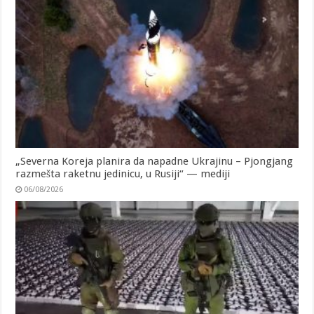
„Severna Koreja planira da napadne Ukrajinu – Pjongjang
razmešta raketnu jedinicu, u Rusiji“ — mediji
06/08/2026