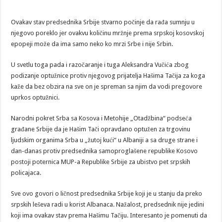
Ovakav stav predsednika Srbije stvarno počinje da rađa sumnju u
njegovo poreklo jer ovakvu količinu mržnje prema srpskoj kosovskoj
epopeji može da ima samo neko ko mrzi Srbe i nije Srbin.
U svetlu toga pada i razočaranje i tuga Aleksandra Vučića zbog
podizanje optužnice protiv njegovog prijatelja Hašima Tačija za koga
kaže da bez obzira na sve on je spreman sa njim da vodi pregovore
uprkos optužnici.
Narodni pokret Srba sa Kosova i Metohije „Otadžbina“ podseća
građane Srbije da je Hašim Tači opravdano optužen za trgovinu
ljudskim organima Srba u „žutoj kući“ u Albaniji a sa druge strane i
dan-danas protiv predsednika samoproglašene republike Kosovo
postoji poternica MUP-a Republike Srbije za ubistvo pet srpskih
policajaca.
Sve ovo govori o ličnost predsednika Srbije koji je u stanju da preko
srpskih leševa radi u korist Albanaca. Nažalost, predsednik nije jedini
koji ima ovakav stav prema Hašimu Tačiju. Interesanto je pomenuti da