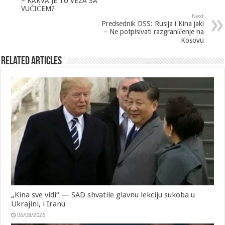
– KAKVA JE TU VEZA SA
VUČIĆEM?
Next
Predsednik DSS: Rusija i Kina jaki
– Ne potpisivati razgraničenje na
Kosovu
Related Articles
„Kina sve vidi“ — SAD shvatile glavnu lekciju sukoba u
Ukrajini, i Iranu
06/08/2026