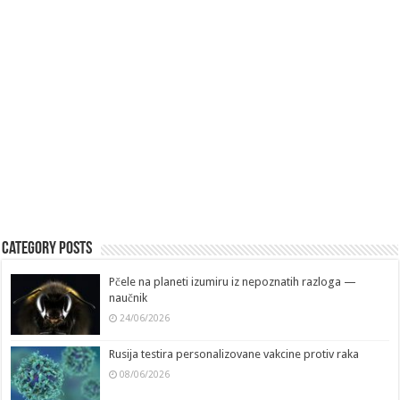
Category Posts
Pčele na planeti izumiru iz nepoznatih razloga —
naučnik
24/06/2026
Rusija testira personalizovane vakcine protiv raka
08/06/2026