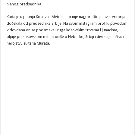
njenog predsednika.
Kada je u pitanju Kosovo i Metohija to nije najgore što je ova teritorija
dočekala od predsednika Srbije. Na svom instagram profilu povodom
Vidovdana on se podsmeva i ruga kosovskim žrtvama i junacima,
pljuje po kosovskom mitu, ironiše o Nebeskoj Srbiji i divi se junaštvu i
herojstvu sultana Murata.