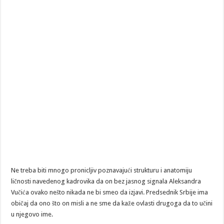
Ne treba biti mnogo pronicljiv poznavajući strukturu i anatomiju
ličnosti navedenog kadrovika da on bez jasnog signala Aleksandra
Vučića ovako nešto nikada ne bi smeo da izjavi. Predsednik Srbije ima
običaj da ono što on misli a ne sme da kaže ovlasti drugoga da to učini
u njegovo ime.