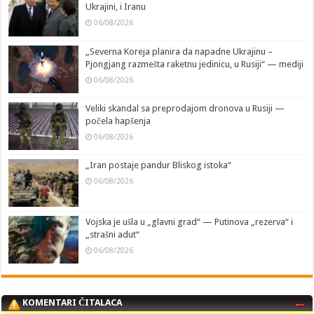
Ukrajini, i Iranu
06/08/2026
„Severna Koreja planira da napadne Ukrajinu –
Pjongjang razmešta raketnu jedinicu, u Rusiji“ — mediji
06/08/2026
Veliki skandal sa preprodajom dronova u Rusiji —
počela hapšenja
06/08/2026
„Iran postaje pandur Bliskog istoka“
06/08/2026
Vojska je ušla u „glavni grad“ — Putinova „rezerva“ i
„strašni adut“
06/08/2026
KOMENTARI ČITALACA