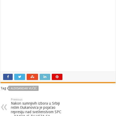
Tag
ALEKSANDAR VUČIĆ
Previous
Nakon sumnjivih izbora u Srbiji
režim Đukanovića je pojačao
represiju nad sveštenstvom SPC