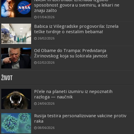
sposobnost govora u svemiru, a lekari ne
znaju zašto
01/04/2026
Babica iz Višegradske progovorila: Iznela
teške tvrdnje o nestalim bebama!
26/02/2026
Od Obame do Trampa: Predviđanja
Žirinovskog koja su šokirala javnost
02/02/2026
ŽIVOT
Pčele na planeti izumiru iz nepoznatih
razloga — naučnik
24/06/2026
Rusija testira personalizovane vakcine protiv
raka
08/06/2026