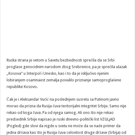
Ruska strana je vetom u Savetu bezbednosti sprečila da se Srbi
proglase genocidnim narodom zbog Srebrenice, pa je sprečila ulazak
„Kosova“ u Interpol i Unesko, kao i to da je isključivo njenim
lobiranjem osamnaest zemalja povuklo priznanje samoproglašene
republike Kosovo.
Čak je i Aleksandar Vučić na poslednjem susretu sa Putinom javno
morao da prizna da Rusija čuva teritorijalni integritet Srbije. Samo nije
rekao od koga čuva. Pa od njega samog. Ali ono što nije rekao
predsednik Srbije napisao je ruski dnevno-politički list VZGLjAD
(Pogled) gde slovi da nigde u svetu ne može da se nađe primer da
jedna država kao što je Rusija čuva celovitost druge države (Srbija) od