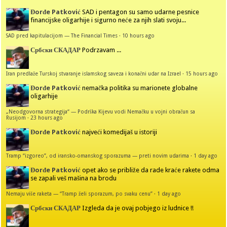
Đorđe Patković
SAD i pentagon su samo udarne pesnice
financijske oligarhije i sigurno neće za njih slati svoju...
SAD pred kapitulacijom — The Financial Times
·
10 hours ago
Србски СКАДАР
Podrzavam ...
Iran predlaže Turskoj stvaranje islamskog saveza i konačni udar na Izrael
·
15 hours ago
Đorđe Patković
nemačka politika su marionete globalne
oligarhije
„Neodgovorna strategija“ — Podrška Kijevu vodi Nemačku u vojni obračun sa
Rusijom
·
23 hours ago
Đorđe Patković
najveći komedijaš u istoriji
Tramp “izgoreo”, od iransko-omanskog sporazuma — preti novim udarima
·
1 day ago
Đorđe Patković
opet ako se približe da rade kraće rakete odma
se zapali veš mašina na brodu
Nemaju više raketa — “Tramp želi sporazum, po svaku cenu”
·
1 day ago
Србски СКАДАР
Izgleda da je ovaj pobjego iz ludnice !!