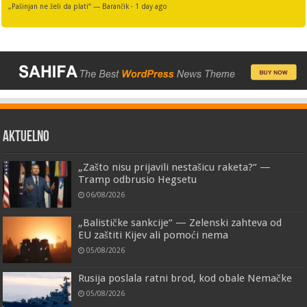
„Pašinjan ne želi da plati“ — Barančik
·
1 day ago
AKTUELNO
„Zašto nisu prijavili nestašicu raketa?“ —
Tramp odbrusio Hegsetu
06/08/2026
„Balističke sankcije“ — Zelenski zahteva od
EU zaštiti Kijev ali pomoći nema
05/08/2026
Rusija poslala ratni brod, kod obale Nemačke
05/08/2026