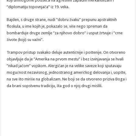
koji umnogome podseća na agresivni zapadni merkantilizam i
”diplomatiju topovnjača” iz 19. veka.
Bajden, s druge strane, nudi ”dobru žvaku” prepunu apstraktnih
floskula, u ime kojih je, pokazalo se, više nego spreman da
bombarduje druge zemlje ”za njihovo dobro” i usput žrtvuje i ”crne
živote (koji) su važni”.
Trampov pristup svakako deluje autentičnije i poštenije. On otvoreno
objavljuje da je ”Amerika na prvom mestu” i bez izvinjavanja se hvali
”nikad jačom” vojskom. Alergičan je na velike saveze koji sputavaju
mogućnost nezavisnog, jednostranog američkog delovanja i, uopšte,
na sve što miriše na globalizam. Ne boji se da otvoreno priziva Boga i
da brani sopstvenu tradiciju, šta god o njoj drugi mislili.