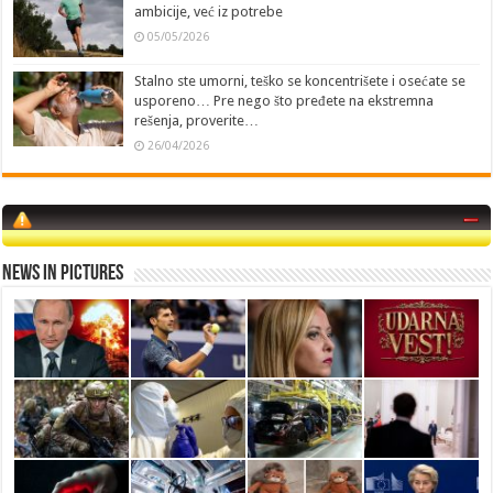
ambicije, već iz potrebe
05/05/2026
Stalno ste umorni, teško se koncentrišete i osećate se
usporeno… Pre nego što pređete na ekstremna
rešenja, proverite…
26/04/2026
News in Pictures