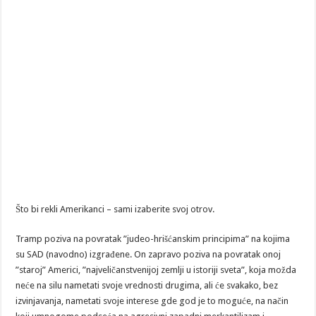
Što bi rekli Amerikanci – sami izaberite svoj otrov.
Tramp poziva na povratak ”judeo-hrišćanskim principima” na kojima
su SAD (navodno) izgrađene. On zapravo poziva na povratak onoj
”staroj” Americi, ”najveličanstvenijoj zemlji u istoriji sveta”, koja možda
neće na silu nametati svoje vrednosti drugima, ali će svakako, bez
izvinjavanja, nametati svoje interese gde god je to moguće, na način