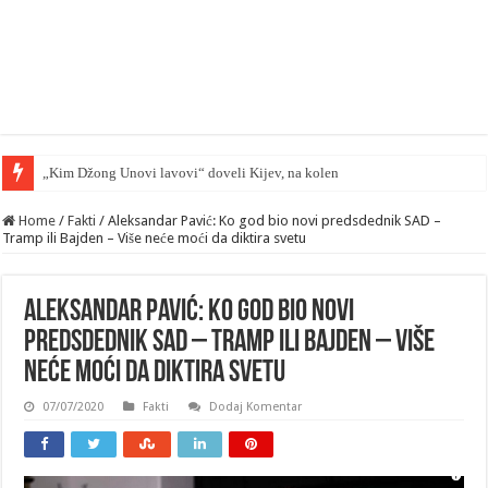
„Kim Džong Unovi lavovi“ doveli Kijev, na kolena — mape su otkrivene…
Home
/
Fakti
/
Aleksandar Pavić: Ko god bio novi predsdednik SAD –
Tramp ili Bajden – Više neće moći da diktira svetu
Aleksandar Pavić: Ko god bio novi
predsdednik SAD – Tramp ili Bajden – Više
neće moći da diktira svetu
07/07/2020
Fakti
Dodaj Komentar