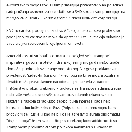
evroazijskom dvojcu socijalizam primenjuje prvenstveno na pojedinca
radi pružanja osnovne zaštite, dotle se u SAD socijalizam primenjuje na
mnogo većoj skali – u korist ogromnih ”kapitalističkih” korporacija.
SAD su carstvo podeljeno iznutra. A ”ako je neko carstvo protiv sebe
podeljeno, to carstvo ne može da opstane”. I ta unutrašnja pukotina je
sada vidljiva sve većem broju ljudi širom sveta.
Američki kosturi su ispali iz ormara, na očigled svih. Trampovi
inspirativni govori na otetoj indijanskoj zemlji mogu da nešto znače
domaćoj publici, ali sve manje onoj stranoj. NJegova proklamovana
privrženost ”judeo-hrišćanskim” vrednostima bi se mogla ozbiljnije
shvatiti među pravoslavnim narodima – jer je među zapadnim
hrišćanstvo praktično ubijeno – tek kada se Trampova administracija
ne bi više mešala u unutrašnje stvari pravoslavnih crkava sve do
izazivanja raskola zarad čisto geopolitičkih interesa, kada ne bi
koristila jednu hrišćansku državu (Poljsku) kao isturenu vojnu bazu
protiv druge (Rusije), i kad ne bi i dalje agresivno gurala diplomatiju
”duginih boja” širom sveta – što je u direktnoj kontradiktornosti sa
Trampovom proklamovanom politikom nenametanja vrednosti