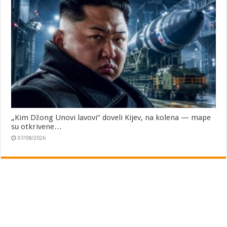
„Kim Džong Unovi lavovi“ doveli Kijev, na kolena — mape
su otkrivene…
07/08/2026