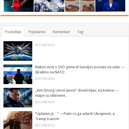
Poslednje
Popularno
Komentari
Tag
07/08/2026
Nakon vesti o SVO general Guruljov pozvao na udar —
direktno na NATO
07/08/2026
„Kim Džong Unovi lavovi“ doveli Kijev, na kolena —
mape su otkrivene…
07/08/2026
“Uplašen je…” —Putin će ga udariti Ukrajinom, a
Tramp Iranom
07/08/2026