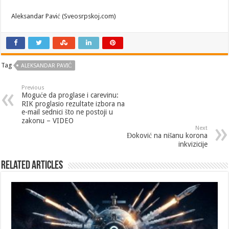
Aleksandar Pavić (Sveosrpskoj.com)
Tag
ALEKSANDAR PAVIĆ
Previous
Moguće da proglase i carevinu:
RIK proglasio rezultate izbora na
e-mail sednici što ne postoji u
zakonu – VIDEO
Next
Đoković na nišanu korona
inkvizicije
Related Articles