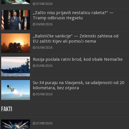
07/08/2026
„Zašto nisu prijavili nestašicu raketa?“ —
Tramp odbrusio Hegsetu
06/08/2026
„Balističke sankcije“ — Zelenski zahteva od
EU zaštiti Kijev ali pomoći nema
05/08/2026
Rusija poslala ratni brod, kod obale Nemačke
05/08/2026
Su-34 pucaju na Slavjansk, sa udaljenosti od 20
kilometara, bez otpora
05/08/2026
FAKTI
07/08/2026