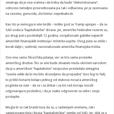
smatraju da je ona sramna i da treba da bude ”dekonstruisana”,
odnosno temeljno prevrednovana pa čak i odbačena, jer je zasnovana
na rasizmu, genocidu, zločinima i nejednakosti.
Kao što je nemoguće više tvrditi – koliko god se Tramp upinjao – da su
SAD vodeća ”kapitalistička” država. Jer, američke Federalne rezerve su,
po drugi put u poslednjih 12 godina, socijalizovale gubitke najvećih
američkih finansijskih institucija i Volstrita uopšte. Ovog puta su otišle i
korak dalje i, suštinski, nacionalizovale američka finansijska tržišta.
Ovo nisu samo filozofska pitanja, već se tiču same postavke
američkog društva. Što se više bude shvatalo među običnim narodom
da je u američkom ”kapitalizmu” neopozivo prevladala sintagma
”isuviše veliki da bi mu bilo dozvoljeno da propadne” (too big to fail),
to je bliži konačni kolaps jednog od stubova-nosača američkog
pogleda na svet – da se i za dobar i za loš rad moraju snositi
odgovarajuće posledice, i da je svako odgovoran za sebe i svoje
postupke.
Mogla bi se čak braniti teza da su, u sadašnjem vremenu, čak i
satanizovane Kina i Rusija ”kapitalističkije” zemlje od SAD. Jer, dok se u