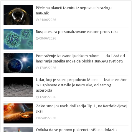
Pčele na planeti izumiru iz nepoznatih razloga —
naučnik
24/06/2026
Rusija testira personalizovane vakcine protiv raka
08/06/2026
Pomračenje izazvano ljudskom rukom — da li čađ od
lansiranja satelita može da blokira sunčevu svetlost?
17/05/2026
Udar, koji je skoro prepolovio Mesec — krater veličine
1/10 planete ostavilo je nešto više, od samog
asteroida
12/05/2026
Zašto smo još uvek, civilizacija Tip 1., na Kardaševljevoj
skali
05/05/2026
Odluka da se ponovo pokrenete više ne dolazi iz