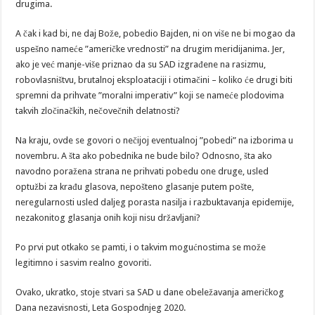
drugima.
A čak i kad bi, ne daj Bože, pobedio Bajden, ni on više ne bi mogao da
uspešno nameće ”američke vrednosti” na drugim meridijanima. Jer,
ako je već manje-više priznao da su SAD izgrađene na rasizmu,
robovlasništvu, brutalnoj eksploataciji i otimačini – koliko će drugi biti
spremni da prihvate ”moralni imperativ” koji se nameće plodovima
takvih zločinačkih, nečovečnih delatnosti?
Na kraju, ovde se govori o nečijoj eventualnoj ”pobedi” na izborima u
novembru. A šta ako pobednika ne bude bilo? Odnosno, šta ako
navodno poražena strana ne prihvati pobedu one druge, usled
optužbi za krađu glasova, nepošteno glasanje putem pošte,
neregularnosti usled daljeg porasta nasilja i razbuktavanja epidemije,
nezakonitog glasanja onih koji nisu državljani?
Po prvi put otkako se pamti, i o takvim mogućnostima se može
legitimno i sasvim realno govoriti.
Ovako, ukratko, stoje stvari sa SAD u dane obeležavanja američkog
Dana nezavisnosti, Leta Gospodnjeg 2020.