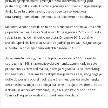
prihvatanje njenih mantri i mržnju prema sopstvenoj istoriji, pod
pretnjom gubitka posla, krivičnog gonjenja i društvene marginalizacije.
Svako ko je, bilo gde u svetu, osetio i deo čari soroševskog
totalitarnog ”humanizma” ne može a da tako nešto ne pozdravi.
Međutim, vredi podsetiti i na to da su Maunt Rašmor i čitava Crna brda
pripadali plemenu Lakota Sijuksa (u SAD se izgovara ”Su” – prim. aut.),
i da je ta zemlja od njih bukvalno oteta. O tome je 2012. detaljno
izvestio Specijalni izvestilac Saveta za ljudska prava UN, DŽejms Anaja,
u izveštaju o položaju domorodačkih naroda u SAD.
Tu se, između ostalog, navodi da je američka vlada 1877. prekršila
sporazum iz 1868. i nacionalizovala plemensku zemlju kada je zlato
pronađeno u Crnim brdima, da je zemlja zagađena usled intenzivnog
kopanja zlata i uranijuma kao i eksploatacije nafte i gasa, zbog čega je
došlo do porasta obolelih od raka u širem regionu, da se plemenska
deca nasilno uzimaju od roditelja, da se ne poštuju prava domorodaca
u skladu sa američkim zakonima, itd., a nisu izostale ni optužbe za
”genocid” koji je sprovela ili sprovodi američka vlada.