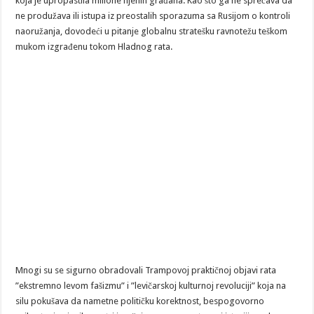
koja je upropastila milione njenih građana. Kao što ga ne sprečava da
ne produžava ili istupa iz preostalih sporazuma sa Rusijom o kontroli
naoružanja, dovodeći u pitanje globalnu stratešku ravnotežu teškom
mukom izgrađenu tokom Hladnog rata.
Mnogi su se sigurno obradovali Trampovoj praktičnoj objavi rata
”ekstremno levom fašizmu” i ”levičarskoj kulturnoj revoluciji” koja na
silu pokušava da nametne političku korektnost, bespogovorno