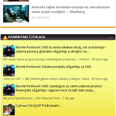
Američka sajber komanda istražuje niz samoubistava
među svojim osobljem — Blumberg
07/08/2026
KOMENTARI ČITALACA
Đorđe Patković
SAD tu nema nikakav uticaj, oni su kolonija i
udarna pesnica globalne oligarhije a ukrajinci su...
SAD vratile Kijevu potpun pristup obaveštajnim podacima — Politico
·
18 hours ago
Đorđe Patković
brkate jevrejsku oligarhiju sa SAD
„Kina sve vidi“ — SAD shvatile glavnu lekciju sukoba u Ukrajini, i Iranu
·
20 hours ago
Đorđe Patković
SAD i pentagon su samo udarne pesnice
financijske oligarhije i sigurno neće za njih slati svoju...
SAD pred kapitulacijom — The Financial Times
·
1 day ago
Србски СКАДАР
Podrzavam ...