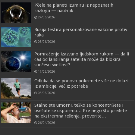
Pčele na planeti izumiru iz nepoznatih
razloga — naučnik
24/06/2026
Rusija testira personalizovane vakcine protiv
raka
08/06/2026
Pomračenje izazvano ljudskom rukom — da li
čađ od lansiranja satelita može da blokira
sunčevu svetlost?
17/05/2026
Odluka da se ponovo pokrenete više ne dolazi
iz ambicije, već iz potrebe
05/05/2026
Stalno ste umorni, teško se koncentrišete i
osećate se usporeno… Pre nego što pređete
na ekstremna rešenja, proverite…
26/04/2026