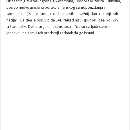
isklesanih glava Vašingtona, DŽefersona, Teodora Ruzvelta i Linkolna,
poslao nedvosmislenu poruku američkog samopouzdanja i
samoljublja (”skupili smo se da bi najavili najvažniji dan u istoriji svih
nacija”), Bajden je poručio da SAD ”nikad nisu ispunile” ideal koji čini
srž američke Deklaracije o nezavisnosti – ”da su svi ljudi stvoreni
jednaki” i da zemlji tek predstoji zadatak da ga ispuni.