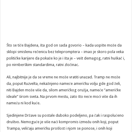
Što se tiče Bajdena, šta god on sada govorio – kada uopšte može da
sklopi smislenu rečenicu bez telepromptera – imao je skoro pola veka
političke karijere da pokaže ko je i šta je – vešt demagog, ratni huškač i,
po nirnberškim standardima, ratni zločinac.
Ali, najbitnije je da se vreme ne može vratiti unazad. Tramp ne može
da, poput Ruzvelta, nekažnjeno nameće američku volju gde god želi,
niti Bajden može više da, silom američkog oružja, nameće ”američke
ideale” širom sveta. Na prvom mestu, zato što neće moći više da ih
nameću ni kod kuće.
Sjedinjene Države su postale duboko podeljeno, pa čak i raspolućeno
društvo. Nemoguće je više naći kompromis između onih koji, poput
Trampa, veličaju američku prošlost i njom se ponose, i onih koji