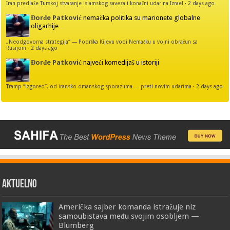
Iran predlaže Turskoj stvaranje islamskog saveza i konačni udar na Izrael
·
2 days ago
Đorđe Patković
nemačka politika su marionete globalne
oligarhije
„Neodgovorna strategija“ — Podrška Kijevu vodi Nemačku u vojni obračun sa
Rusijom
·
2 days ago
Đorđe Patković
najveći komedijaš u istoriji
Tramp “izgoreo”, od iransko-omanskog sporazuma — preti novim udarima
·
2 days ago
AKTUELNO
Američka sajber komanda istražuje niz
samoubistava među svojim osobljem —
Blumberg