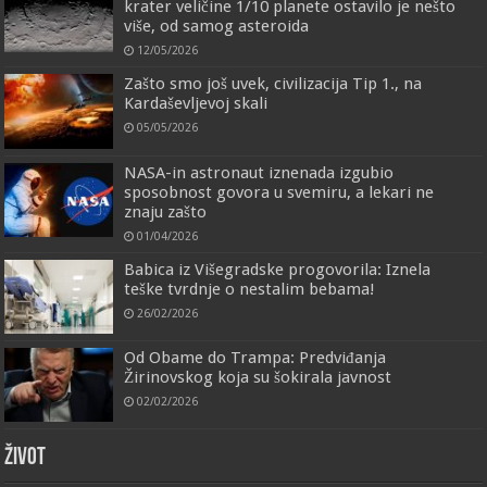
krater veličine 1/10 planete ostavilo je nešto
više, od samog asteroida
12/05/2026
Zašto smo još uvek, civilizacija Tip 1., na
Kardaševljevoj skali
05/05/2026
NASA-in astronaut iznenada izgubio
sposobnost govora u svemiru, a lekari ne
znaju zašto
01/04/2026
Babica iz Višegradske progovorila: Iznela
teške tvrdnje o nestalim bebama!
26/02/2026
Od Obame do Trampa: Predviđanja
Žirinovskog koja su šokirala javnost
02/02/2026
ŽIVOT