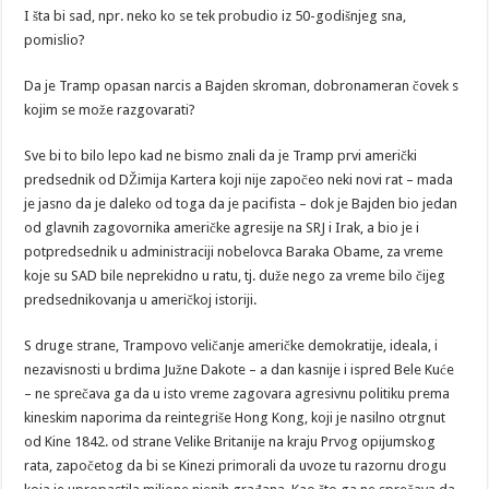
I šta bi sad, npr. neko ko se tek probudio iz 50-godišnjeg sna,
pomislio?
Da je Tramp opasan narcis a Bajden skroman, dobronameran čovek s
kojim se može razgovarati?
Sve bi to bilo lepo kad ne bismo znali da je Tramp prvi američki
predsednik od DŽimija Kartera koji nije započeo neki novi rat – mada
je jasno da je daleko od toga da je pacifista – dok je Bajden bio jedan
od glavnih zagovornika američke agresije na SRJ i Irak, a bio je i
potpredsednik u administraciji nobelovca Baraka Obame, za vreme
koje su SAD bile neprekidno u ratu, tj. duže nego za vreme bilo čijeg
predsednikovanja u američkoj istoriji.
S druge strane, Trampovo veličanje američke demokratije, ideala, i
nezavisnosti u brdima Južne Dakote – a dan kasnije i ispred Bele Kuće
– ne sprečava ga da u isto vreme zagovara agresivnu politiku prema
kineskim naporima da reintegriše Hong Kong, koji je nasilno otrgnut
od Kine 1842. od strane Velike Britanije na kraju Prvog opijumskog
rata, započetog da bi se Kinezi primorali da uvoze tu razornu drogu