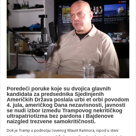
Poredeći poruke koje su dvojica glavnih
kandidata za predsednika Sjedinjenih
Američkih Država poslala urbi et orbi povodom
4. jula, američkog Dana nezavisnosti, javnosti
se nudi izbor između Trampovog nekritičkog
ultrapatriotizma bez pardona i Bajdenove
naizgled trezvene samokritičnosti.
Dok je Tramp u podnožju čuvenog Maunt Rašmora, ispod u steni