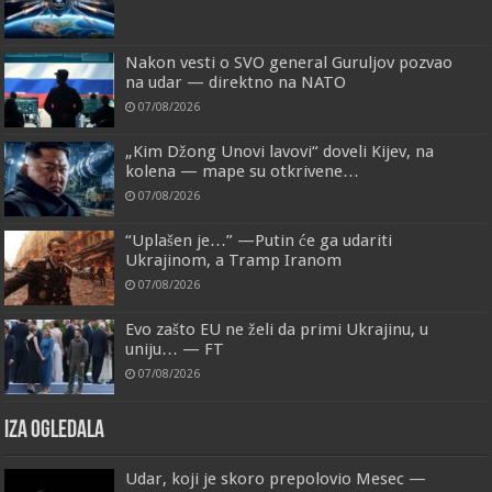
Nakon vesti o SVO general Guruljov pozvao
na udar — direktno na NATO
07/08/2026
„Kim Džong Unovi lavovi“ doveli Kijev, na
kolena — mape su otkrivene…
07/08/2026
“Uplašen je…” —Putin će ga udariti
Ukrajinom, a Tramp Iranom
07/08/2026
Evo zašto EU ne želi da primi Ukrajinu, u
uniju… — FT
07/08/2026
IZA OGLEDALA
Udar, koji je skoro prepolovio Mesec —