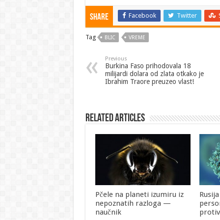
Facebook
Twitter
Share
Tag
BLIC
VREME
Previous
Burkina Faso prihodovala 18
milijardi dolara od zlata otkako je
Ibrahim Traore preuzeo vlast!
Related Articles
Pčele na planeti izumiru iz
Rusija
nepoznatih razloga —
perso
naučnik
proti