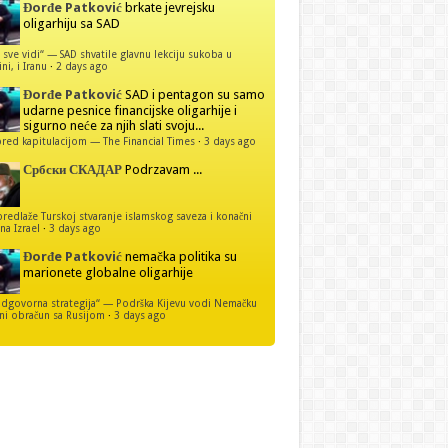
Đorđe Patković
brkate jevrejsku
oligarhiju sa SAD
 sve vidi“ — SAD shvatile glavnu lekciju sukoba u
ni, i Iranu
·
2 days ago
Đorđe Patković
SAD i pentagon su samo
udarne pesnice financijske oligarhije i
sigurno neće za njih slati svoju...
red kapitulacijom — The Financial Times
·
3 days ago
Србски СКАДАР
Podrzavam ...
predlaže Turskoj stvaranje islamskog saveza i konačni
na Izrael
·
3 days ago
Đorđe Patković
nemačka politika su
marionete globalne oligarhije
dgovorna strategija“ — Podrška Kijevu vodi Nemačku
ni obračun sa Rusijom
·
3 days ago