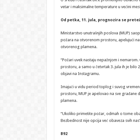
vetar i maksimalne temperature u većini mes
Od petka, 11. jula, prognozira se pret
Ministarstvo unutrašnjih poslova (MUP) saop
požara na otvorenom prostoru, apelujući na
otvorenog plamena.
“Požari uvek nastaju nepažnjom i nemarom.
prostoru, a samo u četvrtak 3. jula ih je bil
objavi na Instagramu.
Imajući u vidu period toplog i suvog vreme
prostoru, MUP je apelovao na sve građane 
plamena.
“Ukoliko primetite požar, odmah o tome obav
Bezbednost nije opcija već obaveza svih nas
B92