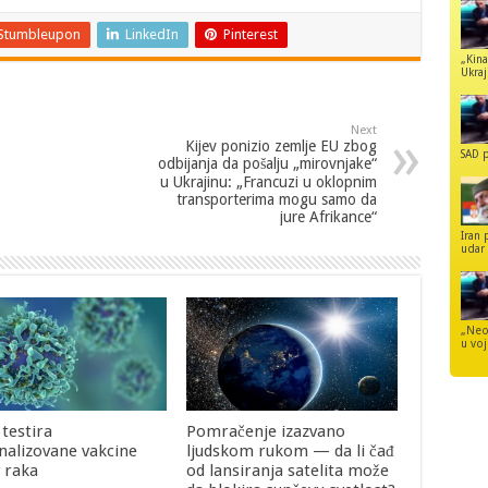
Stumbleupon
LinkedIn
Pinterest
„Kina
Ukraji
Next
Kijev ponizio zemlje EU zbog
SAD p
odbijanja da pošalju „mirovnjake“
u Ukrajinu: „Francuzi u oklopnim
transporterima mogu samo da
jure Afrikance“
Iran 
udar 
„Neo
u voj
 testira
Pomračenje izazvano
nalizovane vakcine
ljudskom rukom — da li čađ
v raka
od lansiranja satelita može