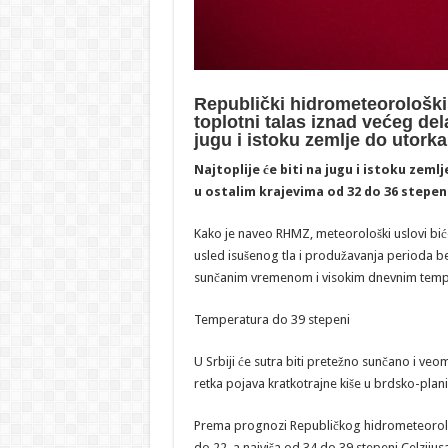
Republički hidrometeorološki
toplotni talas iznad većeg dela
jugu i istoku zemlje do utorka
Najtoplije će biti na jugu i istoku ze
u ostalim krajevima od 32 do 36 stepeni
Kako je naveo RHMZ, meteorološki uslovi biće
usled isušenog tla i produžavanja perioda b
sunčanim vremenom i visokim dnevnim tem
Temperatura do 39 stepeni
U Srbiji će sutra biti pretežno sunčano i v
retka pojava kratkotrajne kiše u brdsko-plan
Prema prognozi Republičkog hidrometeorolo
do 22, a najviša od 34 do 39 stepeni Celzijusa