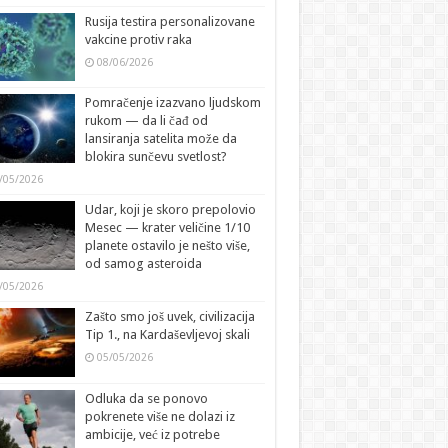
Rusija testira personalizovane
vakcine protiv raka
08/06/2026
Pomračenje izazvano ljudskom
rukom — da li čađ od
lansiranja satelita može da
blokira sunčevu svetlost?
/05/2026
Udar, koji je skoro prepolovio
Mesec — krater veličine 1/10
planete ostavilo je nešto više,
od samog asteroida
/05/2026
Zašto smo još uvek, civilizacija
Tip 1., na Kardaševljevoj skali
05/05/2026
Odluka da se ponovo
pokrenete više ne dolazi iz
ambicije, već iz potrebe