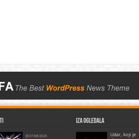
TI
IZA OGLEDALA
Udar, koji je
07/08/2026