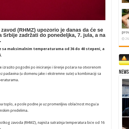
 zavod (RHMZ) upozorio je danas da će se
pro
 Srbije zadržati do ponedeljka, 7. jula, a na
26
.
mlje sa maksimalnim temperaturama od 36 do 40 stepeni, a
.
 izrazito pogodni po iniciranje i širenje požara na otvorenom
News 
ez padavina (u domenu jake i ekstremne suše) u kombinaciji sa
peraturama.
eoma toplo, a posle podne je uz promenljivu oblačnost moguća
inskim predelima.
škog zavoda (RHMZ), najniža sutrašnja temperatura biće od 16
.