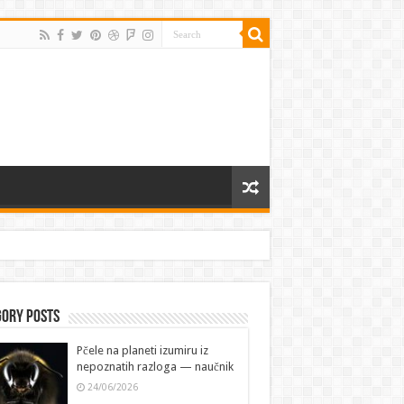
gory Posts
Pčele na planeti izumiru iz
nepoznatih razloga — naučnik
24/06/2026