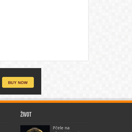
ŽIVOT
Pčele na