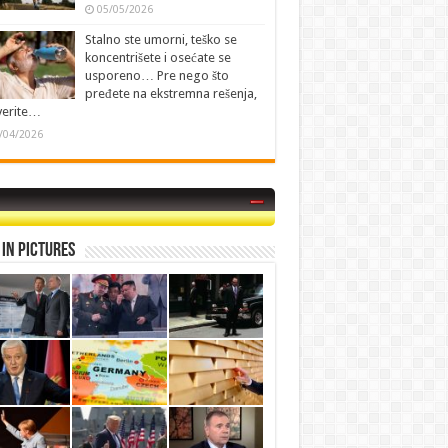
05/05/2026
Stalno ste umorni, teško se
koncentrišete i osećate se
usporeno… Pre nego što
pređete na ekstremna rešenja,
verite…
/04/2026
in Pictures