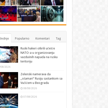
lednje
Popularno
Komentari
Tag
Ruski hakeri otkrili učešće
NATO-a u organizovanju
vazdušnih napada na rusku
teritoriju
/08/2026
Zelenski namerava da
„ošamari“ Rusiju sastankom sa
Vučićem u Beogradu
08/08/2026
07/08/2026