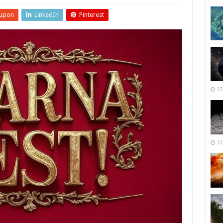
upon
LinkedIn
Pinterest
17
12