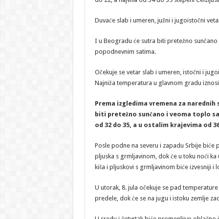
Duvaće slab i umeren, južni i jugoistočni vet
I u Beogradu će sutra biti pretežno sunčano
popodnevnim satima.
Očekuje se vetar slab i umeren, istočni i jug
Najniža temperatura u glavnom gradu iznosiće
Prema izgledima vremena za narednih sed
biti pretežno sunčano i veoma toplo s
od 32 do 35, a u ostalim krajevima od 3
Posle podne na severu i zapadu Srbije biće p
pljuska s grmljavinom, dok će u toku noći ka
kiša i pljuskovi s grmljavinom biće izvesniji i l
U utorak, 8. jula očekuje se pad temperature 
predele, dok će se na jugu i istoku zemlje zad
U sredu i četvrtak biće promenljivo oblačno