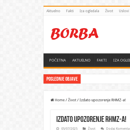
Aktuelno
Fakti
Iza ogledala
Život
Uslovi 
POČETNA
AKTUELNO
FAKTI
IZA OGLE
Poslednje objave
Home
/
Život
/
Izdato upozorenje RHMZ-a!
Izdato upozorenje RHMZ-a!
05/07/2025
Život
Dodaj Komenta