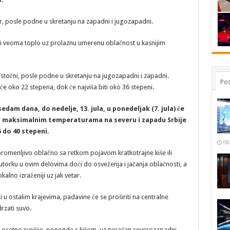
ar, posle podne u skretanju na zapadni i jugozapadni.
 i veoma toplo uz prolaznu umerenu oblačnost u kasnijim
oistočni, posle podne u skretanju na jugozapadni i zapadni.
Pos
 oko 22 stepena, dok će najviša biti oko 36 stepeni.
am dana, do nedelje, 13. jula, u ponedeljak (7. jula) će
a maksimalnim temperaturama na severu i zapadu Srbije
6 do 40 stepeni.
08
romenljivo oblačno sa retkom pojavom kratkotrajne kiše ili
 utorku u ovim delovima doći do osveženja i jačanja oblačnosti, a
okalno izraženiji uz jak vetar.
i u ostalim krajevima, padavine će se proširiti na centralne
rzati suvo.
 i osetno svežije, ponegde s kišom, uz pojačan severozapadni