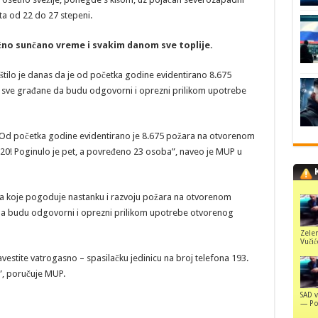
ta od 22 do 27 stepeni.
ežno sunčano vreme i svakim danom sve toplije.
štilo je danas da je od početka godine evidentirano 8.675
 sve građane da budu odgovorni i oprezni prilikom upotrebe
 Od početka godine evidentirano je 8.675 požara na otvorenom
o 220! Poginulo je pet, a povređeno 23 osoba”, naveo je MUP u
na koje pogoduje nastanku i razvoju požara na otvorenom
da budu odgovorni i oprezni prilikom upotrebe otvorenog
Zelen
Vuči
estite vatrogasno – spasilačku jedinicu na broj telefona 193.
”, poručuje MUP.
SAD v
— Pol