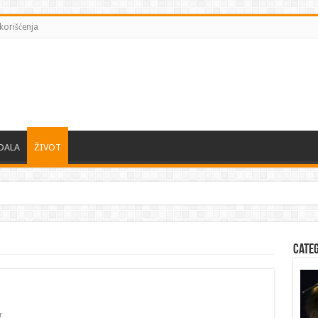
korišćenja
DALA
ŽIVOT
Cate
r