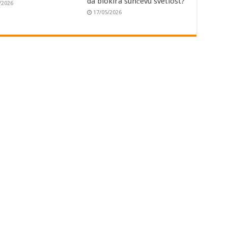
da blokira sunčevu svetlost?
/2026
17/05/2026