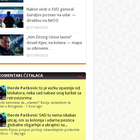
Nakon vesti o SVO general
Guruljov pozvao na udar —
direktno na NATO
07/08/2026
„Kim Džong Unovi lavovi“
doveli Kijev, na kolena — mape
su otkrivene…
07/08/2026
KOMENTARI ČITALACA
Đorđe Patković
to je vučku opasnije od
blokatora, neka sad nabavi onaj kačket sa
retrovizorima
ski namerava da „ošamari“ Rusiju sastankom sa
ćem u Beogradu
·
1 hour ago
Đorđe Patković
SAD tu nema nikakav
uticaj, oni su kolonija i udarna pesnica
globalne oligarhije a ukrajinci su...
ratile Kijevu potpun pristup obaveštajnim podacima
itico
·
1 day ago