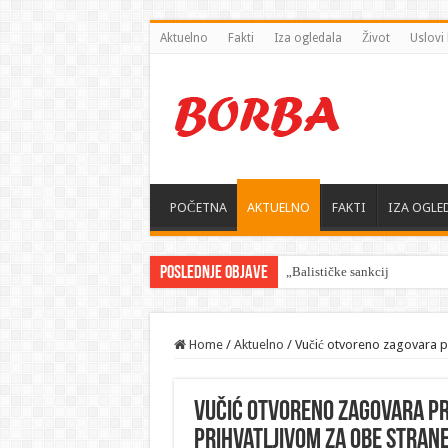
Aktuelno
Fakti
Iza ogledala
Život
Uslovi 
POČETNA
AKTUELNO
FAKTI
IZA OGLE
Poslednje objave
„Balističke sankcije“ — Zelen
Home
/
Aktuelno
/
Vučić otvoreno zagovara p
Vučić otvoreno zagovara p
prihvatljivom za obe stran