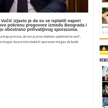
čić izjavio je da su se isplatili napori
ovo pokrenu pregovore između Beograda i
pro
nju obostrano prihvatljivog sporazuma.
26
a kraju procesa, ali ovo je prva relativno optimistična vest“,
a nije mogao da precizira kada bi sporazum mogao da bude
News 