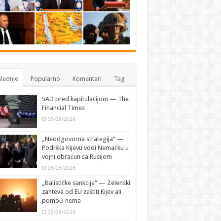
lednje
Popularno
Komentari
Tag
SAD pred kapitulacijom — The
Financial Times
05/08/2026
„Neodgovorna strategija“ —
Podrška Kijevu vodi Nemačku u
vojni obračun sa Rusijom
05/08/2026
„Balističke sankcije“ — Zelenski
zahteva od EU zaštiti Kijev ali
pomoći nema
05/08/2026