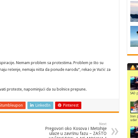
 aspiracije. Nemam problem sa protestima. Problem je što su
nemaju rešenje, nemaju ništa da ponude narodu“, rekao je Vučić za
ati proteste, napominjući da su bolnice prepune.
SAD p
Stumbleupon
LinkedIn
Pinterest
Iran 
udar 
Next
Pregovori oko Kosova i Metohije
ulaze u završnu fazu – ZAŠTO