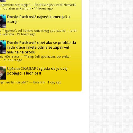
dgovorna strategija“ — Podrška Kijevu vodi Nemačku
ni obračun sa Rusijom
·
14 hours ago
Đorđe Patković
najveći komedijaš u
istoriji
p “izgoreo”, od iransko-omanskog sporazuma — preti
m udarima
·
19 hours ago
Đorđe Patković
opet ako se približe da
rade kraće rakete odma se zapali veš
mašina na brodu
u više raketa — “Tramp želi sporazum, po svaku
”
·
21 hours ago
Србски СКАДАР
Izgleda da je ovaj
pobjego iz ludnice !!
njan ne želi da plati“ — Barančik
·
1 day ago