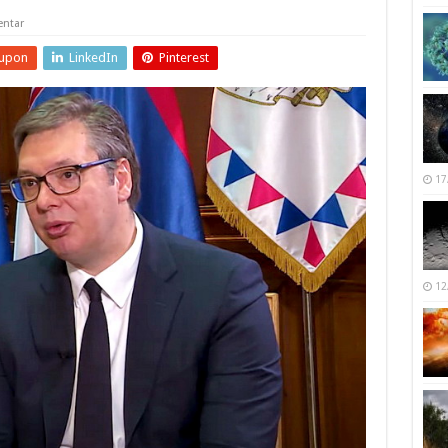
ntar
upon
LinkedIn
Pinterest
17
12