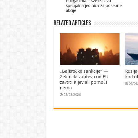
huliganima a sve izaziva
specijalna jedinica za posebne
akcije
Related Articles
„Balističke sankcije“ —
Rusija
Zelenski zahteva od EU
kod o
zaštiti Kijev ali pomoći
05/08
nema
05/08/2026