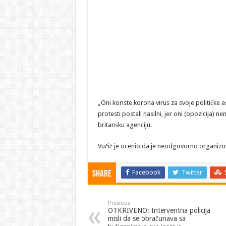
„Oni koriste korona virus za svoje političke
protesti postali nasilni, jer oni (opozicija) 
britansku agenciju.
Vučić je ocenio da je neodgovorno organizov
Facebook
Twitter
Share
Previous
OTKRIVENO: Interventna policija
misli da se obračunava sa