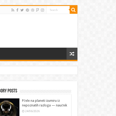
gory Posts
Pčele na planeti izumiru iz
nepoznatih razloga — naučnik
24/06/2026