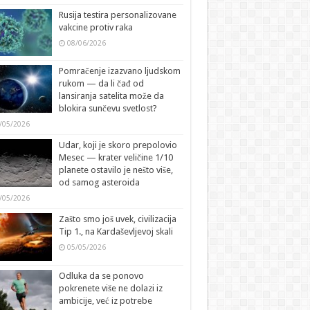
Rusija testira personalizovane
vakcine protiv raka
08/06/2026
Pomračenje izazvano ljudskom
rukom — da li čađ od
lansiranja satelita može da
blokira sunčevu svetlost?
/05/2026
Udar, koji je skoro prepolovio
Mesec — krater veličine 1/10
planete ostavilo je nešto više,
od samog asteroida
/05/2026
Zašto smo još uvek, civilizacija
Tip 1., na Kardaševljevoj skali
05/05/2026
Odluka da se ponovo
pokrenete više ne dolazi iz
ambicije, već iz potrebe