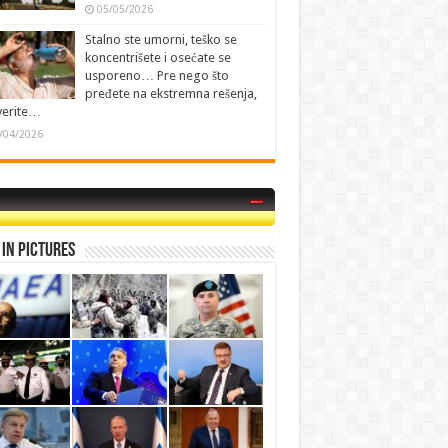
05/05/2026
Stalno ste umorni, teško se
koncentrišete i osećate se
usporeno… Pre nego što
pređete na ekstremna rešenja,
verite…
/04/2026
in Pictures