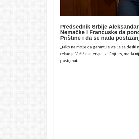
Predsednik Srbije Aleksandar Vu
Nemačke i Francuske da pon
Prištine i da se nada postiza
„Niko ne može da garantuje šta će se desiti n
rekao je Vučić u intervjuu za Rojters, mad
postignut.