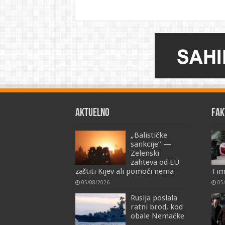
AKTUELNO
FAK
„Balističke
sankcije“ —
Zelenski
zahteva od EU
zaštiti Kijev ali pomoći nema
Tim
05/08/2026
05
Rusija poslala
ratni brod, kod
obale Nemačke