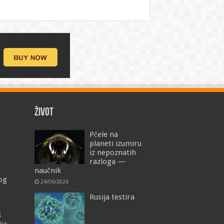
ŽIVOT
Pčele na
planeti izumiru
iz nepoznatih
razloga —
naučnik
mog
24/06/2026
Rusija testira
š
ija