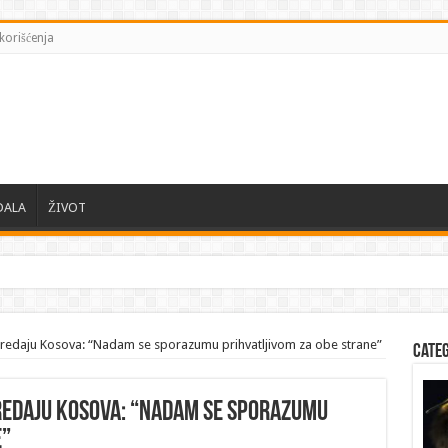
korišćenja
DALA
ŽIVOT
ski zahteva od EU zaštiti Kij
redaju Kosova: “Nadam se sporazumu prihvatljivom za obe strane”
Cate
redaju Kosova: “Nadam se sporazumu
e”