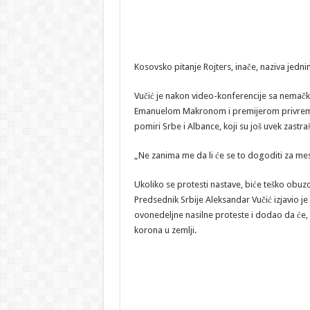
Kosovsko pitanje Rojters, inače, naziva jedni
Vučić je nakon video-konferencije sa nem
Emanuelom Makronom i premijerom privremeni
pomiri Srbe i Albance, koji su još uvek zastra
„Ne zanima me da li će se to dogoditi za mes
Ukoliko se protesti nastave, biće teško obuz
Predsednik Srbije Aleksandar Vučić izjavio je 
ovonedeljne nasilne proteste i dodao da će, 
korona u zemlji.