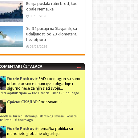
Rusija poslala ratni brod, kod
obale Nemačke
05/08/2026
Su-34 pucaju na Slavjansk, sa
udaljenosti od 20 kilometara,
bez otpora
05/08/2026
KOMENTARI ČITALACA
Đorđe Patković
SAD i pentagon su samo
udarne pesnice financijske oligarhije i
sigurno neće za njih slati svoju...
red kapitulacijom — The Financial Times
·
1 hour ago
Србски СКАДАР
Podrzavam ...
predlaže Turskoj stvaranje islamskog saveza i konačni
na Izrael
·
6 hours ago
Đorđe Patković
nemačka politika su
marionete globalne oligarhije