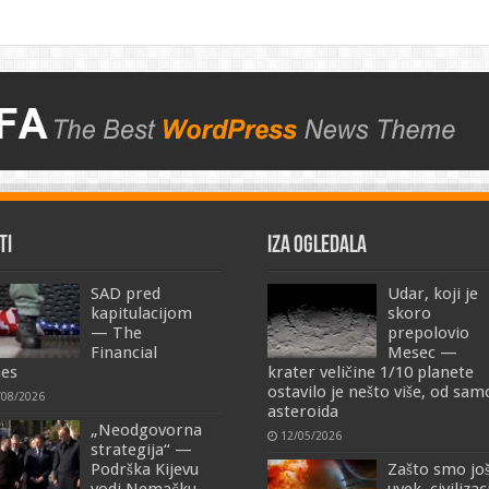
TI
IZA OGLEDALA
SAD pred
Udar, koji je
kapitulacijom
skoro
— The
prepolovio
Financial
Mesec —
es
krater veličine 1/10 planete
ostavilo je nešto više, od sa
/08/2026
asteroida
„Neodgovorna
12/05/2026
strategija“ —
Podrška Kijevu
Zašto smo jo
vodi Nemačku
uvek, civilizac