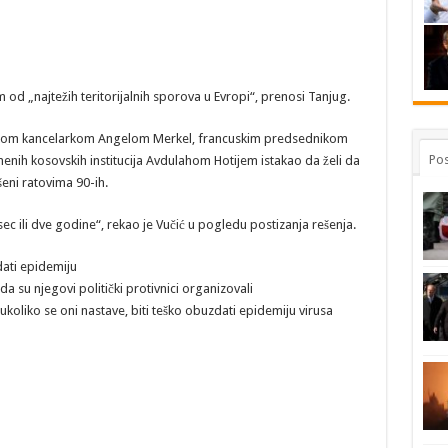
m od „najtežih teritorijalnih sporova u Evropi“, prenosi Tanjug.
ačkom kancelarkom Angelom Merkel, francuskim predsednikom
Pos
h kosovskih institucija Avdulahom Hotijem istakao da želi da
šeni ratovima 90-ih.
ec ili dve godine“, rekao je Vučić u pogledu postizanja rešenja.
dati epidemiju
da su njegovi politički protivnici organizovali
ukoliko se oni nastave, biti teško obuzdati epidemiju virusa