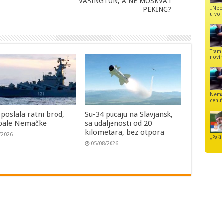
VAŠINGTON, A NE MOSKVA I
„Neo
PEKING?
u voj
Tram
novi
Nemaj
cenu
 poslala ratni brod,
Su-34 pucaju na Slavjansk,
bale Nemačke
sa udaljenosti od 20
kilometara, bez otpora
/2026
„Paši
05/08/2026