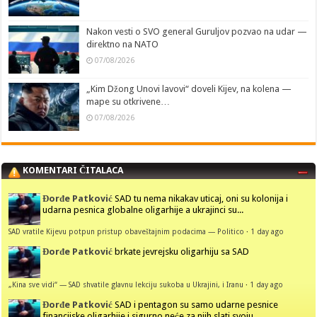
Nakon vesti o SVO general Guruljov pozvao na udar —
direktno na NATO
07/08/2026
„Kim Džong Unovi lavovi“ doveli Kijev, na kolena —
mape su otkrivene…
07/08/2026
KOMENTARI ČITALACA
Đorđe Patković
SAD tu nema nikakav uticaj, oni su kolonija i
udarna pesnica globalne oligarhije a ukrajinci su...
SAD vratile Kijevu potpun pristup obaveštajnim podacima — Politico
·
1 day ago
Đorđe Patković
brkate jevrejsku oligarhiju sa SAD
„Kina sve vidi“ — SAD shvatile glavnu lekciju sukoba u Ukrajini, i Iranu
·
1 day ago
Đorđe Patković
SAD i pentagon su samo udarne pesnice
financijske oligarhije i sigurno neće za njih slati svoju...