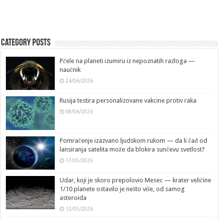
Category Posts
Pčele na planeti izumiru iz nepoznatih razloga —
naučnik
24/06/2026
Rusija testira personalizovane vakcine protiv raka
08/06/2026
Pomračenje izazvano ljudskom rukom — da li čađ od
lansiranja satelita može da blokira sunčevu svetlost?
17/05/2026
Udar, koji je skoro prepolovio Mesec — krater veličine
1/10 planete ostavilo je nešto više, od samog
asteroida
12/05/2026