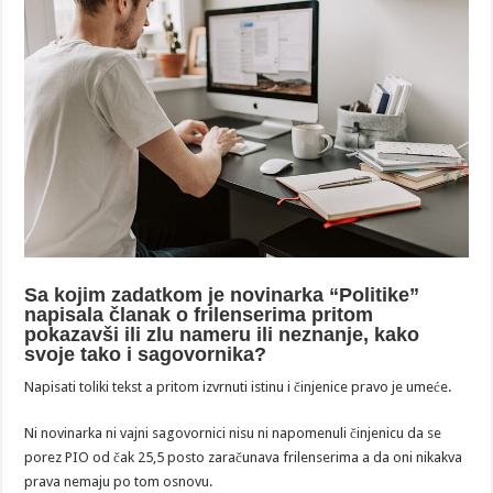
Sa kojim zadatkom je novinarka “Politike”
napisala članak o frilenserima pritom
pokazavši ili zlu nameru ili neznanje, kako
svoje tako i sagovornika?
Napisati toliki tekst a pritom izvrnuti istinu i činjenice pravo je umeće.
Ni novinarka ni vajni sagovornici nisu ni napomenuli činjenicu da se
porez PIO od čak 25,5 posto zaračunava frilenserima a da oni nikakva
prava nemaju po tom osnovu.