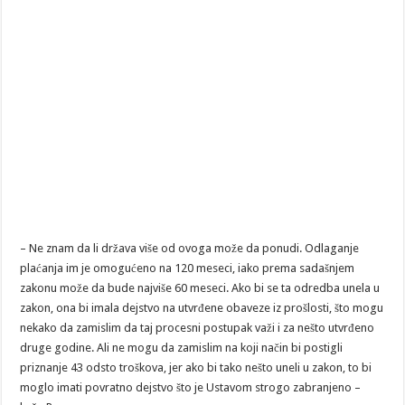
– Ne znam da li država više od ovoga može da ponudi. Odlaganje
plaćanja im je omogućeno na 120 meseci, iako prema sadašnjem
zakonu može da bude najviše 60 meseci. Ako bi se ta odredba unela u
zakon, ona bi imala dejstvo na utvrđene obaveze iz prošlosti, što mogu
nekako da zamislim da taj procesni postupak važi i za nešto utvrđeno
druge godine. Ali ne mogu da zamislim na koji način bi postigli
priznanje 43 odsto troškova, jer ako bi tako nešto uneli u zakon, to bi
moglo imati povratno dejstvo što je Ustavom strogo zabranjeno –