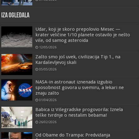
IZA OGLEDALA
Udar, koji je skoro prepolovio Mesec —
krater veličine 1/10 planete ostavilo je nešto
više, od samog asteroida
12/05/2026
Zašto smo još uvek, civilizacija Tip 1., na
Kardaševljevoj skali
05/05/2026
NASA-in astronaut iznenada izgubio
sposobnost govora u svemiru, a lekari ne
znaju zašto
01/04/2026
Babica iz Višegradske progovorila: Iznela
teške tvrdnje o nestalim bebama!
26/02/2026
Od Obame do Trampa: Predviđanja