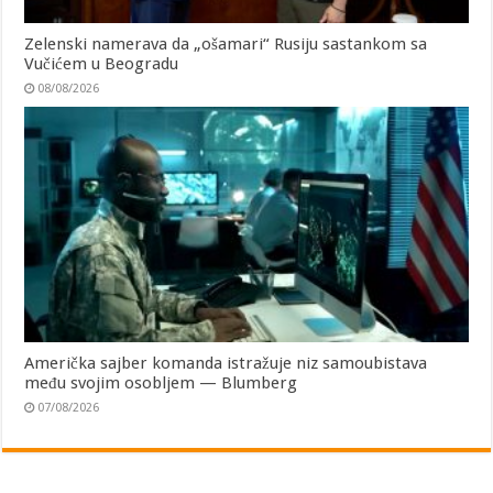
Zelenski namerava da „ošamari“ Rusiju sastankom sa
Vučićem u Beogradu
08/08/2026
Američka sajber komanda istražuje niz samoubistava
među svojim osobljem — Blumberg
07/08/2026