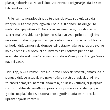
plaćanje doprinosa za socijalno i zdravstveno osiguranje i da li će im
biti regulisan staž.
– Frilenseri su nezadovoljni, traže otpis obaveza i pokušavaju da
izdejstvuju za sebe privilegovaniji položaj u odnosu na druge. To
mislim da nije pošteno. Država bi im, na neki način, morala izaći u
susret imajući u vidu da nije kontrolisala ovu vrstu prihoda, koji nisu
nepoznati. Tehnologija napreduje i kada govorimo o novim oblicima
prihoda, država mora da donese jednostavno rešenje za oporezivanje
koje će omogućiti potpuni obuhvat svih koji ostvare prihode na
internetu i da svako može jednostavno da sračuna porez koji ga čeka –
navodi Vasić.
Đerđ Pap, bivši direktor Poreske uprave i poreski savetnik, smatra da je
ponuda države ustupak ako neko hoće da plati poreski dug. Ali ako
frilenseri nemaju tu nameru, onda to nije nikakav ustupak jer je njihov
osnovni zahtev da se ništa od poreza i doprinosa za poslednjih pet
godina ne plati, do 15. oktobra prošle godine kada im je Poreska
uprava najavila kontrolu.