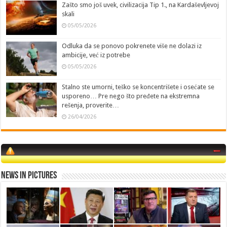
Zašto smo još uvek, civilizacija Tip 1., na Kardaševljevoj
skali
05/05/2026
Odluka da se ponovo pokrenete više ne dolazi iz
ambicije, već iz potrebe
05/05/2026
Stalno ste umorni, teško se koncentrišete i osećate se
usporeno… Pre nego što pređete na ekstremna
rešenja, proverite…
26/04/2026
News in Pictures