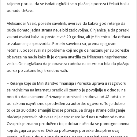
šaljemo poruku da se isplati oglušiti se o plaćanje poreza i čekati bolju
ponudu države.
Aleksandar Vasić, poreski savetnik, uverava da kakvo god rešenje da
bude doneto jedna strana neće biti zadovoljna. Činjenica je da poreski
zakoni ovakvi kakvi su postoje već 20 godina, ali je činjenica i da država
te zakone nije sprovodila. Poreski savetnici su, prema njegovim
rečima, upozoravali na probleme koji mogu da nastanu jer su poreske
obaveze na način kako ih je država utvrdila za frilensere neprimereno
velike. On naglašava da je obaveza radnika na internetu bila da plaćaju
porez po zakonu koji trenutno važi.
– Rešenje koje su Ministarstvo finansija i Poreska uprava u razgovoru
sa radnicima na internetu predložili znatno je povoljnije u odnosu na
ono što danas imamo. Priznanje normiranih troškova od 43 odsto je
po zakonu najviši iznos predviđen za autorske ugovore. To je dobro i
to će za 30 odsto smanjiti iznose poreza. Sa druge strane odlaganje
plaćanja poreskih obaveza nije nepoznato kod nas u zakonodavstvu.
Ovaj rok je znatno produžen i to je dobar način da se pomogne onima
koji duguju za poreze. Dok za poštovanje poreske discipline ovaj