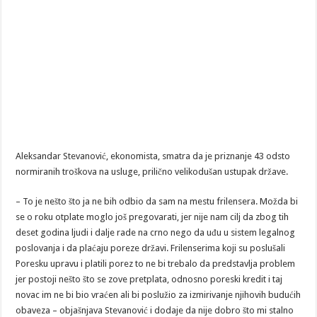
Aleksandar Stevanović, ekonomista, smatra da je priznanje 43 odsto
normiranih troškova na usluge, prilično velikodušan ustupak države.
– To je nešto što ja ne bih odbio da sam na mestu frilensera. Možda bi
se o roku otplate moglo još pregovarati, jer nije nam cilj da zbog tih
deset godina ljudi i dalje rade na crno nego da uđu u sistem legalnog
poslovanja i da plaćaju poreze državi. Frilenserima koji su poslušali
Poresku upravu i platili porez to ne bi trebalo da predstavlja problem
jer postoji nešto što se zove pretplata, odnosno poreski kredit i taj
novac im ne bi bio vraćen ali bi poslužio za izmirivanje njihovih budućih
obaveza – objašnjava Stevanović i dodaje da nije dobro što mi stalno