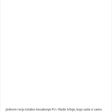
Jednom rečju totalno bezakonje PU i Vlade Srbije, koja sada iz samo