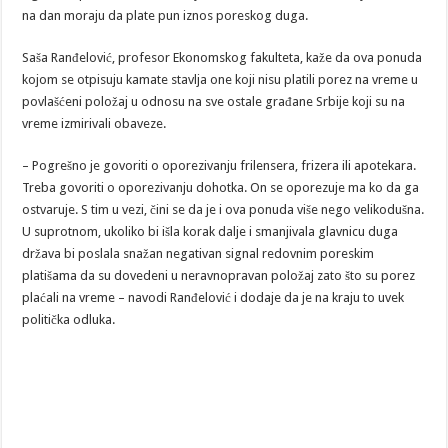
na dan moraju da plate pun iznos poreskog duga.
Saša Ranđelović, profesor Ekonomskog fakulteta, kaže da ova ponuda
kojom se otpisuju kamate stavlja one koji nisu platili porez na vreme u
povlašćeni položaj u odnosu na sve ostale građane Srbije koji su na
vreme izmirivali obaveze.
– Pogrešno je govoriti o oporezivanju frilensera, frizera ili apotekara.
Treba govoriti o oporezivanju dohotka. On se oporezuje ma ko da ga
ostvaruje. S tim u vezi, čini se da je i ova ponuda više nego velikodušna.
U suprotnom, ukoliko bi išla korak dalje i smanjivala glavnicu duga
država bi poslala snažan negativan signal redovnim poreskim
platišama da su dovedeni u neravnopravan položaj zato što su porez
plaćali na vreme – navodi Ranđelović i dodaje da je na kraju to uvek
politička odluka.