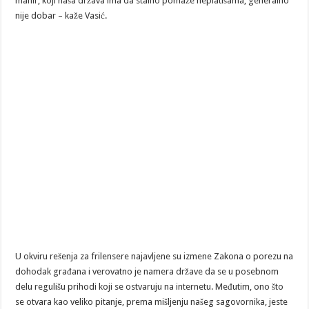
manir, koji naša država ima da stalno pomaže neplatišama, generalno
nije dobar – kaže Vasić.
U okviru rešenja za frilensere najavljene su izmene Zakona o porezu na
dohodak građana i verovatno je namera države da se u posebnom
delu regulišu prihodi koji se ostvaruju na internetu. Međutim, ono što
se otvara kao veliko pitanje, prema mišljenju našeg sagovornika, jeste