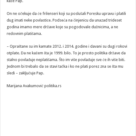
kaže Pap.
On ne očekuje da će frilenseri koji su poslušali Poresku upravu i platili
dug imati neke povlastice. Podseća na činjenicu da unazad trideset
godina imamo mere države koje su pogodovale dužnicima, a ne
redovnim platišama.
– Opraštane su im kamate 2012. i 2014. godine i davani su dugi rokovi
otplate. Da ne kažem šta je 1999. bilo. To je prosto politika države da
stalno povlađuje neplatišama. Što im više povlađuje sve će ih više biti.
Jednom bi trebalo da se stavi tačka i ko ne plati porez zna se šta mu
sledi – zaključuje Pap.
Marijana Avakumović politika.rs