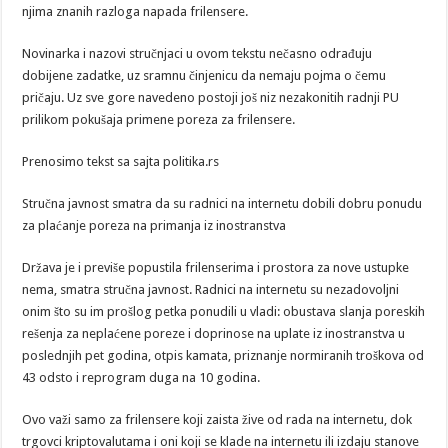
njima znanih razloga napada frilensere.
Novinarka i nazovi stručnjaci u ovom tekstu nečasno odrađuju
dobijene zadatke, uz sramnu činjenicu da nemaju pojma o čemu
pričaju. Uz sve gore navedeno postoji još niz nezakonitih radnji PU
prilikom pokušaja primene poreza za frilensere.
Prenosimo tekst sa sajta politika.rs
Stručna javnost smatra da su radnici na internetu dobili dobru ponudu
za plaćanje poreza na primanja iz inostranstva
Država je i previše popustila frilenserima i prostora za nove ustupke
nema, smatra stručna javnost. Radnici na internetu su nezadovoljni
onim što su im prošlog petka ponudili u vladi: obustava slanja poreskih
rešenja za neplaćene poreze i doprinose na uplate iz inostranstva u
poslednjih pet godina, otpis kamata, priznanje normiranih troškova od
43 odsto i reprogram duga na 10 godina.
Ovo važi samo za frilensere koji zaista žive od rada na internetu, dok
trgovci kriptovalutama i oni koji se klade na internetu ili izdaju stanove