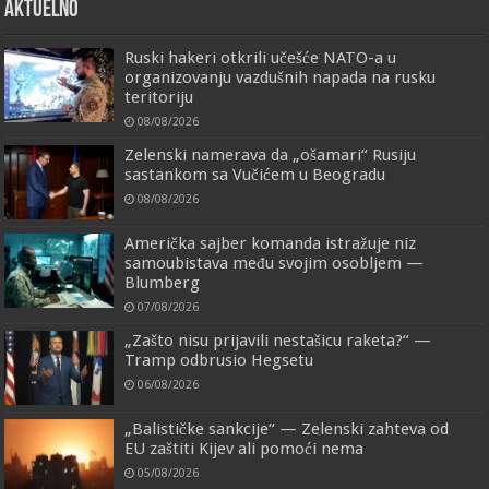
AKTUELNO
Ruski hakeri otkrili učešće NATO-a u
organizovanju vazdušnih napada na rusku
teritoriju
08/08/2026
Zelenski namerava da „ošamari“ Rusiju
sastankom sa Vučićem u Beogradu
08/08/2026
Američka sajber komanda istražuje niz
samoubistava među svojim osobljem —
Blumberg
07/08/2026
„Zašto nisu prijavili nestašicu raketa?“ —
Tramp odbrusio Hegsetu
06/08/2026
„Balističke sankcije“ — Zelenski zahteva od
EU zaštiti Kijev ali pomoći nema
05/08/2026