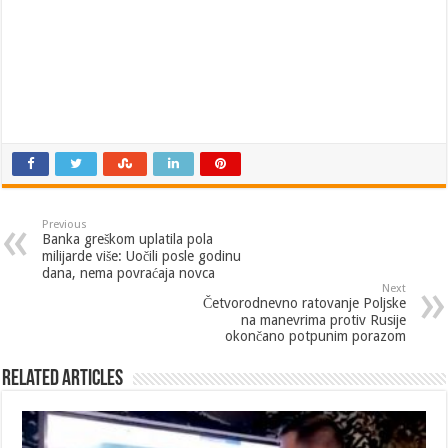
Previous
Banka greškom uplatila pola
milijarde više: Uočili posle godinu
dana, nema povraćaja novca
Next
Četvorodnevno ratovanje Poljske
na manevrima protiv Rusije
okončano potpunim porazom
Related Articles