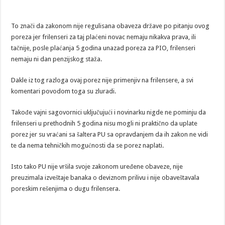
To znači da zakonom nije regulisana obaveza države po pitanju ovog
poreza jer frilenseri za taj plaćeni novac nemaju nikakva prava, ili
tačnije, posle plaćanja 5 godina unazad poreza za PIO, frilenseri
nemaju ni dan penzijskog staža.
Dakle iz tog razloga ovaj porez nije primenjiv na frilensere, a svi
komentari povodom toga su zluradi.
Takođe vajni sagovornici uključujući i novinarku nigde ne pominju da
frilenseri u prethodnih 5 godina nisu mogli ni praktično da uplate
porez jer su vraćani sa šaltera PU sa opravdanjem da ih zakon ne vidi
te da nema tehničkih mogućnosti da se porez naplati.
Isto tako PU nije vršila svoje zakonom uređene obaveze, nije
preuzimala izveštaje banaka o deviznom prilivu i nije obaveštavala
poreskim rešenjima o dugu frilensera.