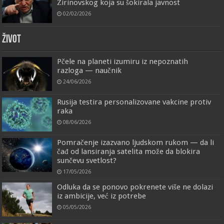
Žirinovskog koja su šokirala javnost
02/02/2026
ŽIVOT
Pčele na planeti izumiru iz nepoznatih
razloga — naučnik
24/06/2026
Rusija testira personalizovane vakcine protiv
raka
08/06/2026
Pomračenje izazvano ljudskom rukom — da li
čađ od lansiranja satelita može da blokira
sunčevu svetlost?
17/05/2026
Odluka da se ponovo pokrenete više ne dolazi
iz ambicije, već iz potrebe
05/05/2026