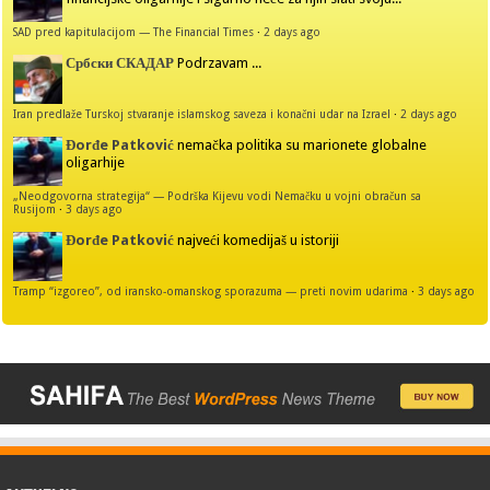
SAD pred kapitulacijom — The Financial Times
·
2 days ago
Србски СКАДАР
Podrzavam ...
Iran predlaže Turskoj stvaranje islamskog saveza i konačni udar na Izrael
·
2 days ago
Đorđe Patković
nemačka politika su marionete globalne
oligarhije
„Neodgovorna strategija“ — Podrška Kijevu vodi Nemačku u vojni obračun sa
Rusijom
·
3 days ago
Đorđe Patković
najveći komedijaš u istoriji
Tramp “izgoreo”, od iransko-omanskog sporazuma — preti novim udarima
·
3 days ago