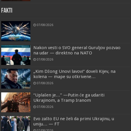
FAKTI
07/08/2026
Nakon vesti o SVO general Guruljov pozvao
na udar — direktno na NATO
07/08/2026
„Kim Džong Unovi lavovi“ doveli Kijev, na
kolena — mape su otkrivene…
07/08/2026
“Uplašen je…” —Putin će ga udariti
Ukrajinom, a Tramp Iranom
07/08/2026
Evo zašto EU ne želi da primi Ukrajinu, u
uniju… — FT
07/08/2026