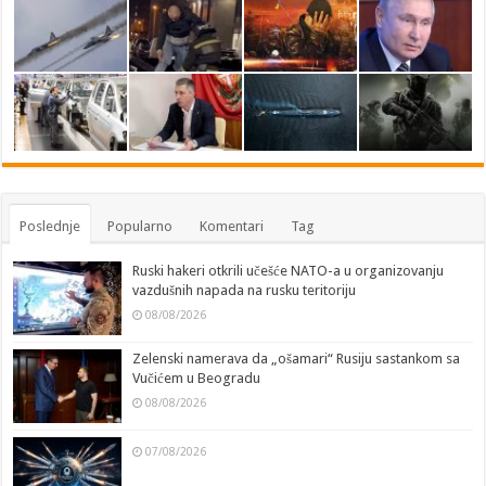
Poslednje
Popularno
Komentari
Tag
Ruski hakeri otkrili učešće NATO-a u organizovanju
vazdušnih napada na rusku teritoriju
08/08/2026
Zelenski namerava da „ošamari“ Rusiju sastankom sa
Vučićem u Beogradu
08/08/2026
07/08/2026