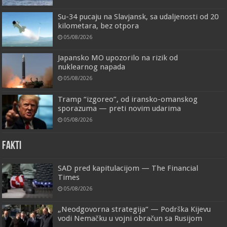
Su-34 pucaju na Slavjansk, sa udaljenosti od 20
kilometara, bez otpora
05/08/2026
Japansko MO upozorilo na rizik od
nuklearnog napada
05/08/2026
Tramp “izgoreo”, od iransko-omanskog
sporazuma — preti novim udarima
05/08/2026
FAKTI
SAD pred kapitulacijom — The Financial
Times
05/08/2026
„Neodgovorna strategija“ — Podrška Kijevu
vodi Nemačku u vojni obračun sa Rusijom