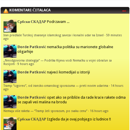
KOMENTARI ČITALACA
Србски СКАДАР
Podrzavam ...
Iran predlaže Turskoj stvaranje islamskog saveza i konačni udar na Izrael
·
59 minutes
ago
Đorđe Patković
nemačka politika su marionete globalne
oligarhije
„Neodgovorna strategija“ — Podrška Kijevu vodi Nemačku u vojni obračun sa
Rusijom
·
9 hours ago
Đorđe Patković
najveći komedijaš u istoriji
Tramp “izgoreo”, od iransko-omanskog sporazuma — preti novim udarima
·
14 hours
ago
Đorđe Patković
opet ako se približe da rade kraće rakete odma
se zapali veš mašina na brodu
Nemaju više raketa — “Tramp želi sporazum, po svaku cenu”
·
16 hours ago
Србски СКАДАР
Izgleda da je ovaj pobjego iz ludnice !!