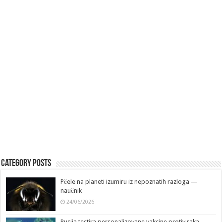
Category Posts
Pčele na planeti izumiru iz nepoznatih razloga —
naučnik
24/06/2026
Rusija testira personalizovane vakcine protiv raka