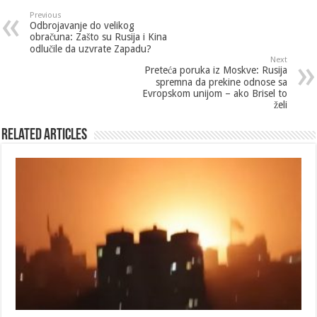
Previous
Odbrojavanje do velikog
obračuna: Zašto su Rusija i Kina
odlučile da uzvrate Zapadu?
Next
Preteća poruka iz Moskve: Rusija
spremna da prekine odnose sa
Evropskom unijom – ako Brisel to
želi
Related Articles