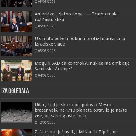
05/08/2026
Američko „zlatno doba“ — Tramp mala
ružičastu sliku
05/08/2026
U senatu počela pobuna protiv finansiranja
izraelske vlade
05/08/2026
Mogu li SAD da kontrolišu nuklearne ambicije
Saudijske Arabije?
04/08/2026
IZA OGLEDALA
Udar, koji je skoro prepolovio Mesec —
krater veličine 1/10 planete ostavilo je nešto
više, od samog asteroida
12/05/2026
Zašto smo još uvek, civilizacija Tip 1., na