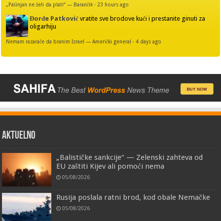
„Pašinjan ne želi da plati“ — Barančik
·
23 hours ago
Đorđe Patković
vratite sve brodove kući i prestanite ginuti za
oligarhiju
Nemam razarače da branim Izrael — Američki general
·
4 days ago
AKTUELNO
„Balističke sankcije“ — Zelenski zahteva od
EU zaštiti Kijev ali pomoći nema
05/08/2026
Rusija poslala ratni brod, kod obale Nemačke
05/08/2026