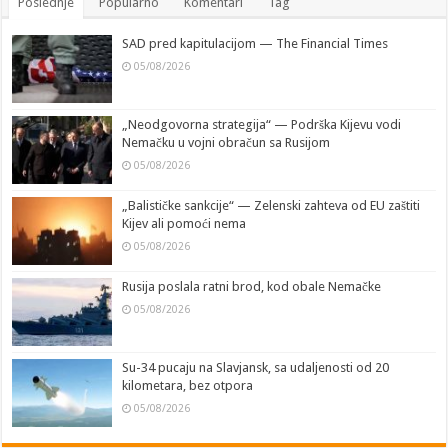
Poslednje
Popularno
Komentari
Tag
SAD pred kapitulacijom — The Financial Times
05/08/2026
„Neodgovorna strategija“ — Podrška Kijevu vodi
Nemačku u vojni obračun sa Rusijom
05/08/2026
„Balističke sankcije“ — Zelenski zahteva od EU zaštiti
Kijev ali pomoći nema
05/08/2026
Rusija poslala ratni brod, kod obale Nemačke
05/08/2026
Su-34 pucaju na Slavjansk, sa udaljenosti od 20
kilometara, bez otpora
05/08/2026