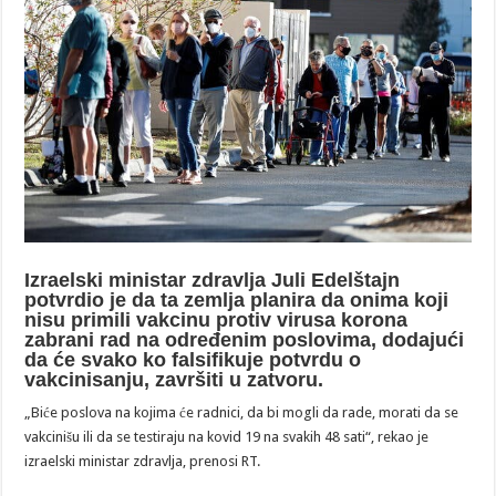
Izraelski ministar zdravlja Juli Edelštajn
potvrdio je da ta zemlja planira da onima koji
nisu primili vakcinu protiv virusa korona
zabrani rad na određenim poslovima, dodajući
da će svako ko falsifikuje potvrdu o
vakcinisanju, završiti u zatvoru.
„Biće poslova na kojima će radnici, da bi mogli da rade, morati da se
vakcinišu ili da se testiraju na kovid 19 na svakih 48 sati“, rekao je
izraelski ministar zdravlja, prenosi RT.