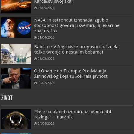
Kardaševljevoj skali
05/05/2026
NASA-in astronaut iznenada izgubio
sposobnost govora u svemiru, a lekari ne
znaju zašto
01/04/2026
Babica iz Višegradske progovorila: Iznela
teške tvrdnje o nestalim bebama!
26/02/2026
Od Obame do Trampa: Predviđanja
Žirinovskog koja su šokirala javnost
02/02/2026
ŽIVOT
Pčele na planeti izumiru iz nepoznatih
razloga — naučnik
24/06/2026