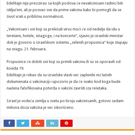
Edelštajn nije precizirao sa kojih poslova će nevakcinisani radnici biti
isključeni, ali je pozvao sve da prime vakcinu kako bi pomogli da se
život vrati u približnu normalnost.
„Vakcinisani i oni koji su preležali virus moći će od nedelje da idu u
teretane, hotele, sinagoge, i na koncerte“, izjavio je izraelski ministar
dok je govorio o izraelskom sistemu „zelenih propusnica“ koje stupaju
na snagu. 21. februara.
Propusnice će dobiti oni koji su primili vakcinu ili su se oporavili od
kovida 19.
Edelštajn je rekao da su izraelske vlasti već zaplenile niz lažnih
dokumenata o vakcinaciji i upozorio je da će svako kod koga bude
nađena falsifikovana potvrda o vakcini završiti iza rešetaka.
Izrael je vodeća zemlja u svetu po broju vakcinisanih, gotovo sedam
miliona doza vakcina je već iskorišćeno.