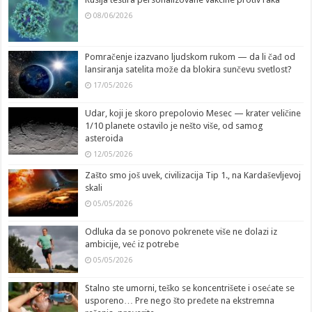
08/06/2026
Pomračenje izazvano ljudskom rukom — da li čađ od
lansiranja satelita može da blokira sunčevu svetlost?
17/05/2026
Udar, koji je skoro prepolovio Mesec — krater veličine
1/10 planete ostavilo je nešto više, od samog
asteroida
12/05/2026
Zašto smo još uvek, civilizacija Tip 1., na Kardaševljevoj
skali
05/05/2026
Odluka da se ponovo pokrenete više ne dolazi iz
ambicije, već iz potrebe
05/05/2026
Stalno ste umorni, teško se koncentrišete i osećate se
usporeno… Pre nego što pređete na ekstremna