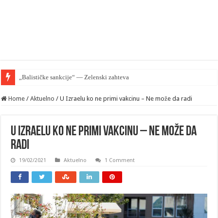
„Balističke sankcije“ — Zelenski zahteva od EU zaštiti Kijev al
Home
/
Aktuelno
/
U Izraelu ko ne primi vakcinu – Ne može da radi
U Izraelu ko ne primi vakcinu – Ne može da
radi
19/02/2021
Aktuelno
1 Comment