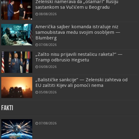
Zelenski namerava da „ošamari“ Rusiju
sastankom sa Vučićem u Beogradu
08/08/2026
Američka sajber komanda istražuje niz
samoubistava među svojim osobljem —
Blumberg
07/08/2026
„Zašto nisu prijavili nestašicu raketa?“ —
Tramp odbrusio Hegsetu
06/08/2026
„Balističke sankcije“ — Zelenski zahteva od
EU zaštiti Kijev ali pomoći nema
05/08/2026
FAKTI
07/08/2026