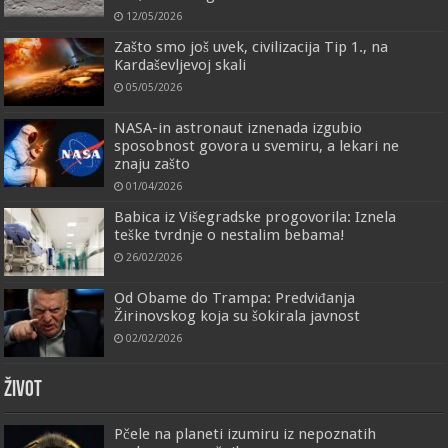
12/05/2026
Zašto smo još uvek, civilizacija Tip 1., na
Kardaševljevoj skali
05/05/2026
NASA-in astronaut iznenada izgubio
sposobnost govora u svemiru, a lekari ne
znaju zašto
01/04/2026
Babica iz Višegradske progovorila: Iznela
teške tvrdnje o nestalim bebama!
26/02/2026
Od Obame do Trampa: Predviđanja
Žirinovskog koja su šokirala javnost
02/02/2026
ŽIVOT
Pčele na planeti izumiru iz nepoznatih