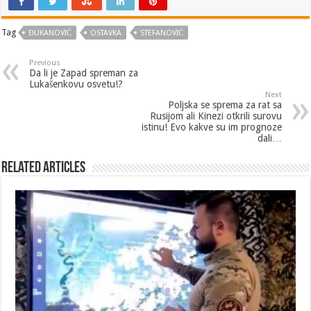
Tag
ĐUKANOVIĆ
OSTAVKA
STEFANOVIĆ
Previous
Da li je Zapad spreman za
Lukašenkovu osvetu!?
Next
Poljska se sprema za rat sa
Rusijom ali Kinezi otkrili surovu
istinu! Evo kakve su im prognoze
dali…
Related Articles