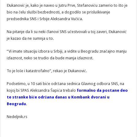
Đukanović je, kako je naveo u Jutru Prve, Stefanoviću zamerio to što je
bio na čelu službi bezbednosti, a dogodilo se prisluškivanje
predsednika SNS i Srbije Aleksandra Vučića.
Na pitanje da li su neki članovi SNS učestvovali u toj zaveri, Đukanović
je kazao da ne sumnja u to.
“Vi imate situaciju izbora u Srbiji, a vidite u Beogradu značajno manju
izlaznost, neko se trudio da bude manja izlaznost.
To je loše i katastrofalno”, rekao je Đukanović.
Podsetimo, u 10 sati biće održana sednica Glavnog odbora SNS, na
kojoj bi SPAS Aleksandra Šapića trebalo
formalno da postane deo
te stranke biće održana danas u Kombank dvorani u
Beogradu.
Nedeljnik.rs