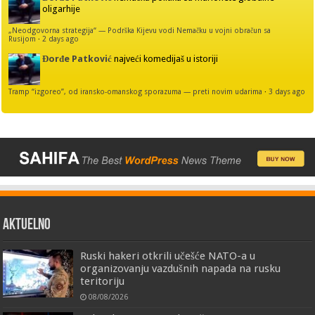
oligarhije
„Neodgovorna strategija“ — Podrška Kijevu vodi Nemačku u vojni obračun sa
Rusijom
·
2 days ago
Đorđe Patković
najveći komedijaš u istoriji
Tramp “izgoreo”, od iransko-omanskog sporazuma — preti novim udarima
·
3 days ago
AKTUELNO
Ruski hakeri otkrili učešće NATO-a u
organizovanju vazdušnih napada na rusku
teritoriju
08/08/2026