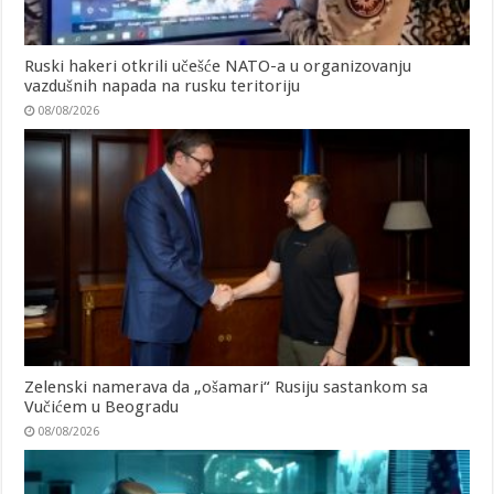
Ruski hakeri otkrili učešće NATO-a u organizovanju
vazdušnih napada na rusku teritoriju
08/08/2026
Zelenski namerava da „ošamari“ Rusiju sastankom sa
Vučićem u Beogradu
08/08/2026