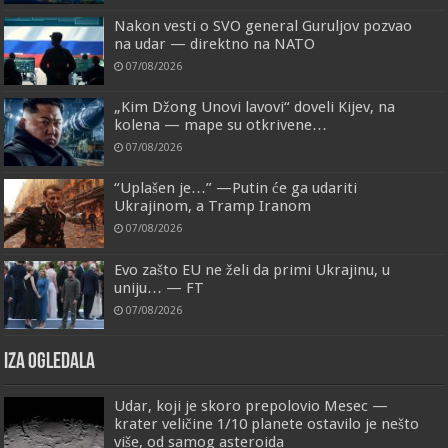
Nakon vesti o SVO general Guruljov pozvao
na udar — direktno na NATO
07/08/2026
„Kim Džong Unovi lavovi“ doveli Kijev, na
kolena — mape su otkrivene…
07/08/2026
“Uplašen je…” —Putin će ga udariti
Ukrajinom, a Tramp Iranom
07/08/2026
Evo zašto EU ne želi da primi Ukrajinu, u
uniju… — FT
07/08/2026
IZA OGLEDALA
Udar, koji je skoro prepolovio Mesec —
krater veličine 1/10 planete ostavilo je nešto
više, od samog asteroida