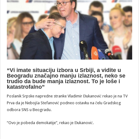
“Vi imate situaciju izbora u Srbiji, a vidite u
Beogradu značajno manju izlaznost, neko se
trudio da bude manja izlaznost. To je loše i
katastrofalno”
Poslanik Srpske napredne stranke Vladimir Đukanović rekao je na TV
Prva da je Nebojša Stefanović podneo ostavku na čelu Gradskog
odbora SNS u Beogradu.
“Ovo je pobeda demokatije”, rekao je Đukanović.