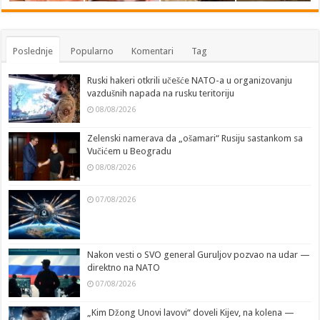
Poslednje
Popularno
Komentari
Tag
Ruski hakeri otkrili učešće NATO-a u organizovanju
vazdušnih napada na rusku teritoriju
08/08/2026
Zelenski namerava da „ošamari“ Rusiju sastankom sa
Vučićem u Beogradu
08/08/2026
07/08/2026
Nakon vesti o SVO general Guruljov pozvao na udar —
direktno na NATO
07/08/2026
„Kim Džong Unovi lavovi“ doveli Kijev, na kolena —