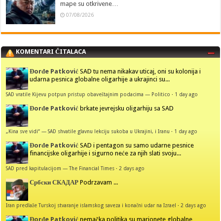
mape su otkrivene…
07/08/2026
KOMENTARI ČITALACA
Đorđe Patković
SAD tu nema nikakav uticaj, oni su kolonija i
udarna pesnica globalne oligarhije a ukrajinci su...
SAD vratile Kijevu potpun pristup obaveštajnim podacima — Politico
·
1 day ago
Đorđe Patković
brkate jevrejsku oligarhiju sa SAD
„Kina sve vidi“ — SAD shvatile glavnu lekciju sukoba u Ukrajini, i Iranu
·
1 day ago
Đorđe Patković
SAD i pentagon su samo udarne pesnice
financijske oligarhije i sigurno neće za njih slati svoju...
SAD pred kapitulacijom — The Financial Times
·
2 days ago
Србски СКАДАР
Podrzavam ...
Iran predlaže Turskoj stvaranje islamskog saveza i konačni udar na Izrael
·
2 days ago
Đorđe Patković
nemačka politika su marionete globalne