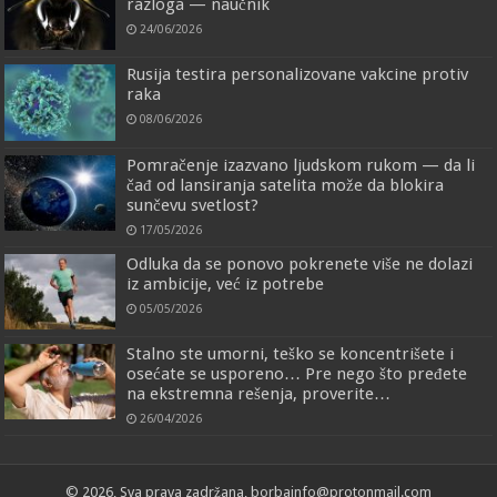
razloga — naučnik
24/06/2026
Rusija testira personalizovane vakcine protiv
raka
08/06/2026
Pomračenje izazvano ljudskom rukom — da li
čađ od lansiranja satelita može da blokira
sunčevu svetlost?
17/05/2026
Odluka da se ponovo pokrenete više ne dolazi
iz ambicije, već iz potrebe
05/05/2026
Stalno ste umorni, teško se koncentrišete i
osećate se usporeno… Pre nego što pređete
na ekstremna rešenja, proverite…
26/04/2026
© 2026, Sva prava zadržana, borbainfo@protonmail.com