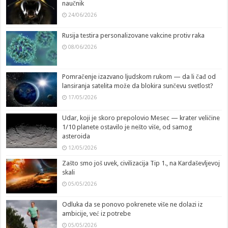
naučnik
24/06/2026
Rusija testira personalizovane vakcine protiv raka
08/06/2026
Pomračenje izazvano ljudskom rukom — da li čađ od
lansiranja satelita može da blokira sunčevu svetlost?
17/05/2026
Udar, koji je skoro prepolovio Mesec — krater veličine
1/10 planete ostavilo je nešto više, od samog
asteroida
12/05/2026
Zašto smo još uvek, civilizacija Tip 1., na Kardaševljevoj
skali
05/05/2026
Odluka da se ponovo pokrenete više ne dolazi iz
ambicije, već iz potrebe
05/05/2026