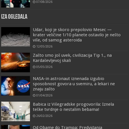
07/08/2026
IZA OGLEDALA
Udar, koji je skoro prepolovio Mesec —
krater veličine 1/10 planete ostavilo je nešto
više, od samog asteroida
12/05/2026
Zašto smo još uvek, civilizacija Tip 1., na
Kardaševljevoj skali
05/05/2026
NASA-in astronaut iznenada izgubio
sposobnost govora u svemiru, a lekari ne
znaju zašto
01/04/2026
Babica iz Višegradske progovorila: Iznela
teške tvrdnje o nestalim bebama!
26/02/2026
Od Obame do Trampa: Predviđanja