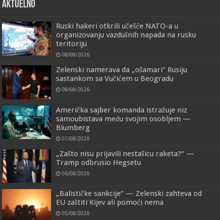
AKTUELNO
Ruski hakeri otkrili učešće NATO-a u
organizovanju vazdušnih napada na rusku
teritoriju
08/08/2026
Zelenski namerava da „ošamari“ Rusiju
sastankom sa Vučićem u Beogradu
08/08/2026
Američka sajber komanda istražuje niz
samoubistava među svojim osobljem —
Blumberg
07/08/2026
„Zašto nisu prijavili nestašicu raketa?“ —
Tramp odbrusio Hegsetu
06/08/2026
„Balističke sankcije“ — Zelenski zahteva od
EU zaštiti Kijev ali pomoći nema
05/08/2026