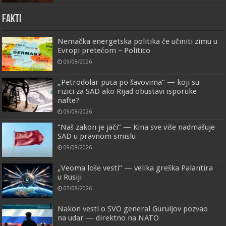
FAKTI
Nemačka energetska politika će učiniti zimu u
Evropi pretećom – Politico
09/08/2026
„Petrodolar puca po šavovima“ — koji su
rizici za SAD ako Rijad obustavi isporuke
nafte?
09/08/2026
“Naš zakon je jači” — Kina sve više nadmašuje
SAD u pravnom smislu
09/08/2026
„Veoma loše vesti“ — velika greška Palantira
u Rusiji
07/08/2026
Nakon vesti o SVO general Guruljov pozvao
na udar — direktno na NATO