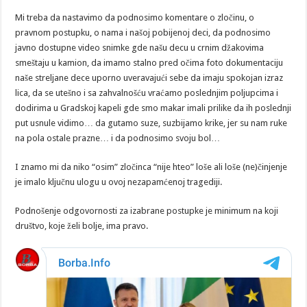
Mi treba da nastavimo da podnosimo komentare o zločinu, o
pravnom postupku, o nama i našoj pobijenoj deci, da podnosimo
javno dostupne video snimke gde našu decu u crnim džakovima
smeštaju u kamion, da imamo stalno pred očima foto dokumentaciju
naše streljane dece uporno uveravajući sebe da imaju spokojan izraz
lica, da se utešno i sa zahvalnošću vraćamo poslednjim poljupcima i
dodirima u Gradskoj kapeli gde smo makar imali prilike da ih poslednji
put usnule vidimo… da gutamo suze, suzbijamo krike, jer su nam ruke
na pola ostale prazne… i da podnosimo svoju bol…
I znamo mi da niko “osim” zločinca “nije hteo” loše ali loše (ne)činjenje
je imalo ključnu ulogu u ovoj nezapamćenoj tragediji.
Podnošenje odgovornosti za izabrane postupke je minimum na koji
društvo, koje želi bolje, ima pravo.