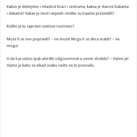
Kakvo je detinjstvo i mladost braći i sestrama, kakva je starost bakama
i dekama? Kakav je život ranjenih i kolike su traume preživelih?
Koliko je tu zapravo svetova razoreno?
Može li se ovo popraviti? – ne može! Mogu li se deca vratiti? – ne
mogu!
A da li je važno ipak utvrditi odgovornosti u ovom zlodelu? – Važno je!
Važno je kako se nikad ovako nešto ne bi ponovilo.