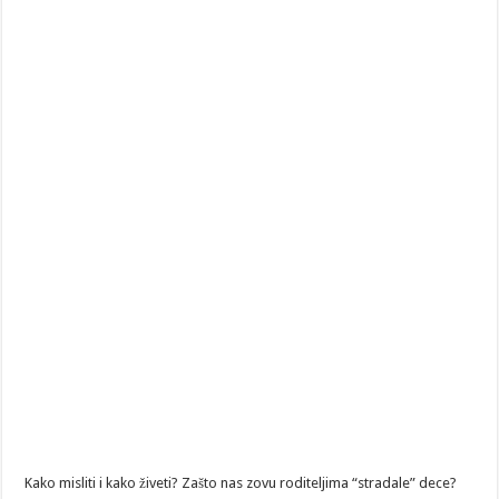
Kako misliti i kako živeti? Zašto nas zovu roditeljima “stradale” dece?