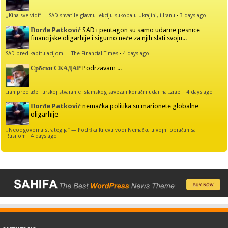
„Kina sve vidi“ — SAD shvatile glavnu lekciju sukoba u Ukrajini, i Iranu
·
3 days ago
Đorđe Patković
SAD i pentagon su samo udarne pesnice
financijske oligarhije i sigurno neće za njih slati svoju...
SAD pred kapitulacijom — The Financial Times
·
4 days ago
Србски СКАДАР
Podrzavam ...
Iran predlaže Turskoj stvaranje islamskog saveza i konačni udar na Izrael
·
4 days ago
Đorđe Patković
nemačka politika su marionete globalne
oligarhije
„Neodgovorna strategija“ — Podrška Kijevu vodi Nemačku u vojni obračun sa
Rusijom
·
4 days ago