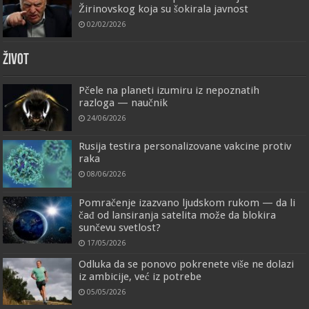
Žirinovskog koja su šokirala javnost
02/02/2026
ŽIVOT
Pčele na planeti izumiru iz nepoznatih
razloga — naučnik
24/06/2026
Rusija testira personalizovane vakcine protiv
raka
08/06/2026
Pomračenje izazvano ljudskom rukom — da li
čađ od lansiranja satelita može da blokira
sunčevu svetlost?
17/05/2026
Odluka da se ponovo pokrenete više ne dolazi
iz ambicije, već iz potrebe
05/05/2026