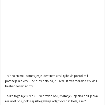
– video snimci i skrnavljenje identiteta žrtvi, njihovih porodica i
potencijalnih žrtvi – ne bi trebalo da je u redu iz svih moralno etičkih i
bezbednosnih normi
Toliko toga nije u redu… Nepravda boli, izvrtanje činjenica boli, jeziva
realnost boli, pokušaji izbegavanja odgovornosti bole, a mi?