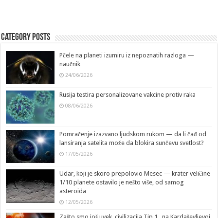
Category Posts
Pčele na planeti izumiru iz nepoznatih razloga —
naučnik
24/06/2026
Rusija testira personalizovane vakcine protiv raka
08/06/2026
Pomračenje izazvano ljudskom rukom — da li čađ od
lansiranja satelita može da blokira sunčevu svetlost?
17/05/2026
Udar, koji je skoro prepolovio Mesec — krater veličine
1/10 planete ostavilo je nešto više, od samog
asteroida
12/05/2026
Zašto smo još uvek, civilizacija Tip 1., na Kardaševljevoj