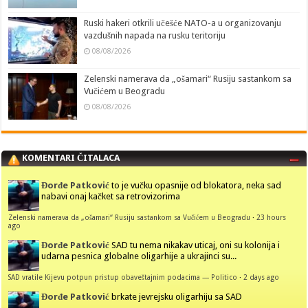
Ruski hakeri otkrili učešće NATO-a u organizovanju
vazdušnih napada na rusku teritoriju
08/08/2026
Zelenski namerava da „ošamari“ Rusiju sastankom sa
Vučićem u Beogradu
08/08/2026
KOMENTARI ČITALACA
Đorđe Patković
to je vučku opasnije od blokatora, neka sad
nabavi onaj kačket sa retrovizorima
Zelenski namerava da „ošamari“ Rusiju sastankom sa Vučićem u Beogradu
·
23 hours
ago
Đorđe Patković
SAD tu nema nikakav uticaj, oni su kolonija i
udarna pesnica globalne oligarhije a ukrajinci su...
SAD vratile Kijevu potpun pristup obaveštajnim podacima — Politico
·
2 days ago
Đorđe Patković
brkate jevrejsku oligarhiju sa SAD