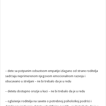
– dete sa potpunim odsustvom empatije izlagano od strane roditelja
sadržaju neprimerenom njegovom emocionalnom razvoju i
obucavano u streljani – ne bi trebalo da je u redu
– detetu dostupno oružje u kuci – ne bi trebalo da je u redu
– oglušenje roditelja na savete o potrebnoj psihološkoj podršci i