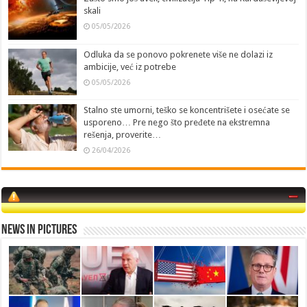
skali
05/05/2026
Odluka da se ponovo pokrenete više ne dolazi iz
ambicije, već iz potrebe
05/05/2026
Stalno ste umorni, teško se koncentrišete i osećate se
usporeno… Pre nego što pređete na ekstremna
rešenja, proverite…
26/04/2026
News in Pictures