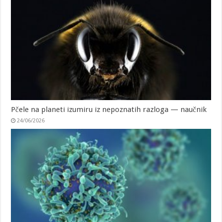
Pčele na planeti izumiru iz nepoznatih razloga — naučnik
24/06/2026