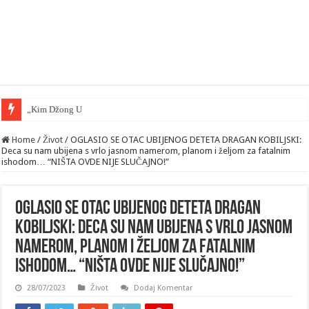
„Kim Džong Unovi lavovi“ doveli Kijev, na
Home
/
Život
/
OGLASIO SE OTAC UBIJENOG DETETA DRAGAN KOBILJSKI:
Deca su nam ubijena s vrlo jasnom namerom, planom i željom za fatalnim
ishodom… “NIŠTA OVDE NIJE SLUČAJNO!”
OGLASIO SE OTAC UBIJENOG DETETA DRAGAN
KOBILJSKI: Deca su nam ubijena s vrlo jasnom
namerom, planom i željom za fatalnim
ishodom… “NIŠTA OVDE NIJE SLUČAJNO!”
28/07/2023
Život
Dodaj Komentar