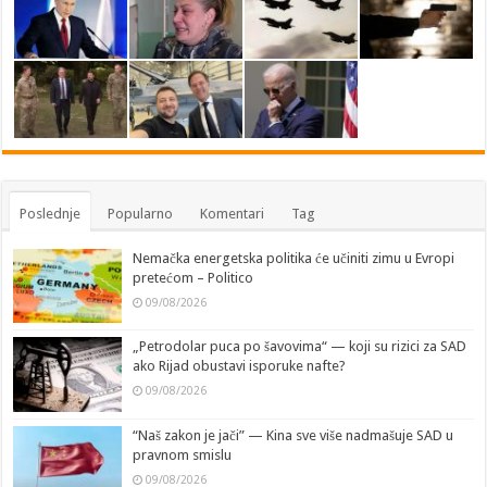
Poslednje
Popularno
Komentari
Tag
Nemačka energetska politika će učiniti zimu u Evropi
pretećom – Politico
09/08/2026
„Petrodolar puca po šavovima“ — koji su rizici za SAD
ako Rijad obustavi isporuke nafte?
09/08/2026
“Naš zakon je jači” — Kina sve više nadmašuje SAD u
pravnom smislu
09/08/2026