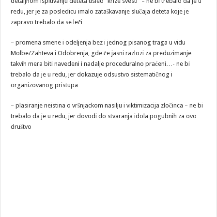
detaljnom ispitivanju deteta usled “krize svesti” – ne bi trebalo da je u
redu, jer je za posledicu imalo zataškavanje slučaja deteta koje je
zapravo trebalo da se leči
– promena smene i odeljenja bez i jednog pisanog traga u vidu
Molbe/Zahteva i Odobrenja, gde će jasni razlozi za preduzimanje
takvih mera biti navedeni i nadalje proceduralno praćeni…- ne bi
trebalo da je u redu, jer dokazuje odsustvo sistematičnog i
organizovanog pristupa
– plasiranje neistina o vršnjackom nasilju i viktimizacija zločinca – ne bi
trebalo da je u redu, jer dovodi do stvaranja idola pogubnih za ovo
društvo