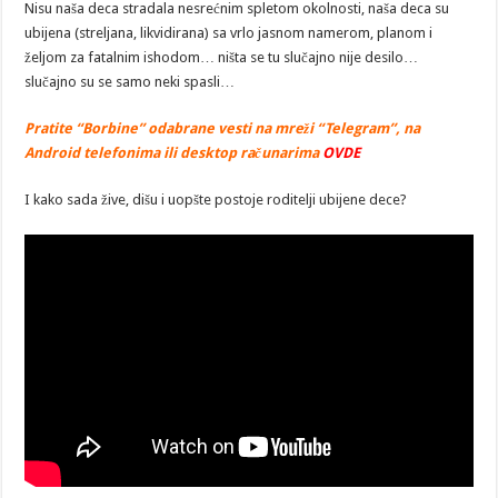
Nisu naša deca stradala nesrećnim spletom okolnosti, naša deca su
ubijena (streljana, likvidirana) sa vrlo jasnom namerom, planom i
željom za fatalnim ishodom… ništa se tu slučajno nije desilo…
slučajno su se samo neki spasli…
Pratite “Borbine” odabrane vesti na mreži “Telegram”, na
Android telefonima ili desktop računarima
OVDE
I kako sada žive, dišu i uopšte postoje roditelji ubijene dece?