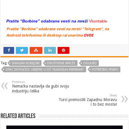
Pratite “Borbine” odabrane vesti na mreži
Vkontakte
Pratite “Borbine” odabrane vesti na mreži “Telegram”, na
Android telefonima ili desktop računarima
OVDE
Tag
DRAGAN KOBILJSKI
DRUŠTVENE MREŽE
OGLASIO
OTAC DEVOJČICE UBIJENE U OŠ "VLADISLAV RIBNIKAR"
POTRESNO PISMO
Previous
Nemačka nastavlja da gubi svoju
industriju čelika
Next
Turci premostili Zapadnu Moravu
i to bez mosta!
Related Articles