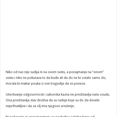
Niko od nas nije sudija ni na ovom svetu, a ponajmanje na “onom”
svetu i niko ne pokušava to da bude ali da zlo ne bi ostalo samo zlo,
morala bi makar pouka iz ove tragedije da se ponese.
Utvrđivanje odgovornosti i zakonska kazna ne predstavlja našu osudu.
Ona predstavlja stav društva da su radnje koje su do zla dovele
neprihvatljive i da za cilj ima njegovo uređenje.
Ni pokajanje ni oprost nemaju za posledicu oslobođenje od