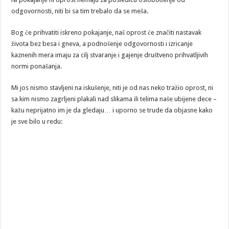
odgovornosti, niti bi sa tim trebalo da se meša.
Bog će prihvatiti iskreno pokajanje, naš oprost će značiti nastavak
života bez besa i gneva, a podnošenje odgovornosti i izricanje
kaznenih mera imaju za cilj stvaranje i gajenje društveno prihvatljivih
normi ponašanja.
Mi jos nismo stavljeni na iskušenje, niti je od nas neko tražio oprost, ni
sa kim nismo zagrljeni plakali nad slikama ili telima naše ubijene dece –
kažu neprijatno im je da gledaju… i uporno se trude da objasne kako
je sve bilo u redu: