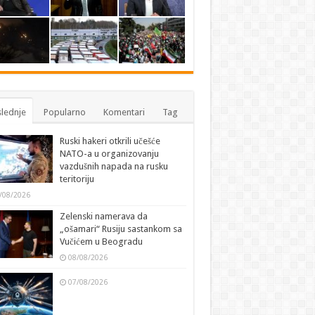
lednje
Popularno
Komentari
Tag
Ruski hakeri otkrili učešće
NATO-a u organizovanju
vazdušnih napada na rusku
teritoriju
/08/2026
Zelenski namerava da
„ošamari“ Rusiju sastankom sa
Vučićem u Beogradu
08/08/2026
07/08/2026