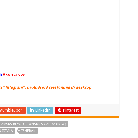
i
Vkontakte
i “Telegram”, na Android telefonima ili desktop
Stumbleupon
LinkedIn
Pinterest
SLAMSKA REVOLUCIONARNA GARDA (IRGC)
DSTAVILA
TEHERAN