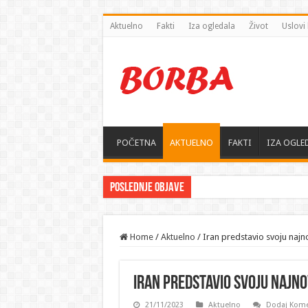
Aktuelno
Fakti
Iza ogledala
Život
Uslovi 
POČETNA
AKTUELNO
FAKTI
IZA OGLE
Poslednje objave
Home
/
Aktuelno
/
Iran predstavio svoju najno
Iran predstavio svoju najno
21/11/2023
Aktuelno
Dodaj Kome