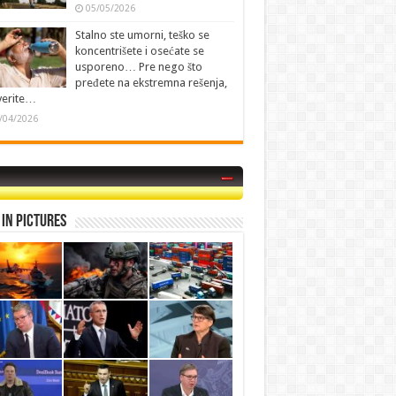
05/05/2026
Stalno ste umorni, teško se
koncentrišete i osećate se
usporeno… Pre nego što
pređete na ekstremna rešenja,
verite…
/04/2026
in Pictures