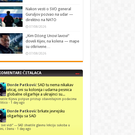
Nakon vesti o SVO general
Guruljov pozvao na udar —
direktno na NATO
07/08/2026
„Kim Džong Unovi lavovi“
doveli Kijev, na kolena — mape
su otkrivene…
07/08/2026
KOMENTARI ČITALACA
Đorđe Patković
SAD tu nema nikakav
uticaj, oni su kolonija i udarna pesnica
globalne oligarhije a ukrajinci su...
ratile Kijevu potpun pristup obaveštajnim podacima
itico
·
1 day ago
Đorđe Patković
brkate jevrejsku
oligarhiju sa SAD
 sve vidi“ — SAD shvatile glavnu lekciju sukoba u
ni, i Iranu
·
1 day ago