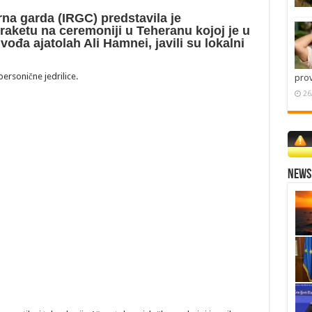
na garda (IRGC) predstavila je
aketu na ceremoniji u Teheranu kojoj je u
ođa ajatolah Ali Hamnei, javili su lokalni
personične jedrilice.
pro
26
News 