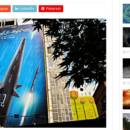
upon
LinkedIn
Pinterest
17
12