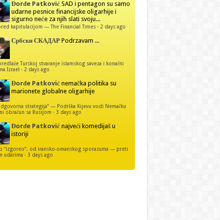
Đorđe Patković
SAD i pentagon su samo
udarne pesnice financijske oligarhije i
sigurno neće za njih slati svoju...
red kapitulacijom — The Financial Times
·
2 days ago
Србски СКАДАР
Podrzavam ...
predlaže Turskoj stvaranje islamskog saveza i konačni
na Izrael
·
2 days ago
Đorđe Patković
nemačka politika su
marionete globalne oligarhije
dgovorna strategija“ — Podrška Kijevu vodi Nemačku
ni obračun sa Rusijom
·
3 days ago
Đorđe Patković
najveći komedijaš u
istoriji
p “izgoreo”, od iransko-omanskog sporazuma — preti
m udarima
·
3 days ago