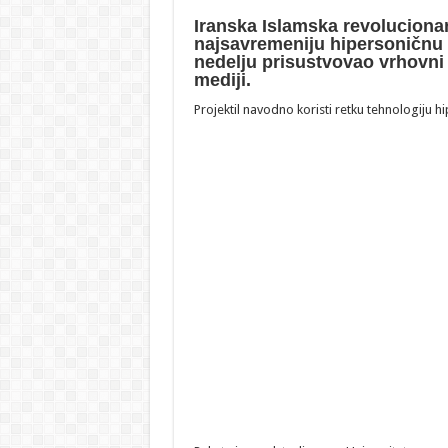
Iranska Islamska revolucionar
najsavremeniju hipersoničnu r
nedelju prisustvovao vrhovni v
mediji.
Projektil navodno koristi retku tehnologiju hi