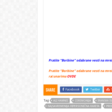
Pratite “Borbine” odabrane vesti na mrež
Pratite “Borbine” odabrane vesti na mrež
računarima
OVDE
Facebook
Twitter
Share
Tag
ALI HAMNEI
CEREMONIJA
IRANSKA I
NAJSAVREMENIJA HIPERSONIČNA RAKETA
PRE