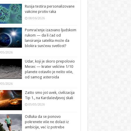
Rusija testira personalizovane
vakcine protiv raka
08/06/2026
Pomračenje izazvano ljudskom
rukom — da li čađ od
lansiranja satelita može da
blokira sunčevu svetlost?
/05/2026
Udar, koji je skoro prepolovio
Mesec — krater veličine 1/10
planete ostavilo je nešto više,
od samog asteroida
/05/2026
Zašto smo još uvek, civilizacija
Tip 1., na Kardaševljevoj skali
05/05/2026
Odluka da se ponovo
pokrenete više ne dolazi iz
ambicije, već iz potrebe