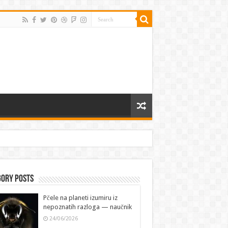
gory Posts
Pčele na planeti izumiru iz
nepoznatih razloga — naučnik
24/06/2026