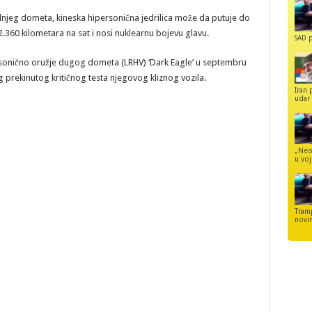
dnjeg dometa, kineska hipersonična jedrilica može da putuje do
12.360 kilometara na sat i nosi nuklearnu bojevu glavu.
SAD p
ersonično oružje dugog dometa (LRHV) ‘Dark Eagle’ u septembru
 prekinutog kritičnog testa njegovog kliznog vozila.
Iran 
udar 
„Neo
u voj
Tram
novi