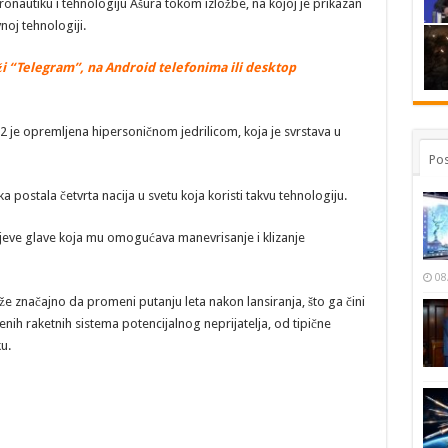
ronautiku i tehnologiju Ašura tokom izložbe, na kojoj je prikazan
oj tehnologiji.
i “Telegram”, na Android telefonima ili desktop
2 je opremljena hipersoničnom jedrilicom, koja je svrstava u
Pos
ka postala četvrta nacija u svetu koja koristi takvu tehnologiju.
bojeve glave koja mu omogućava manevrisanje i klizanje
08
že značajno da promeni putanju leta nakon lansiranja, što ga čini
 raketnih sistema potencijalnog neprijatelja, od tipične
u.