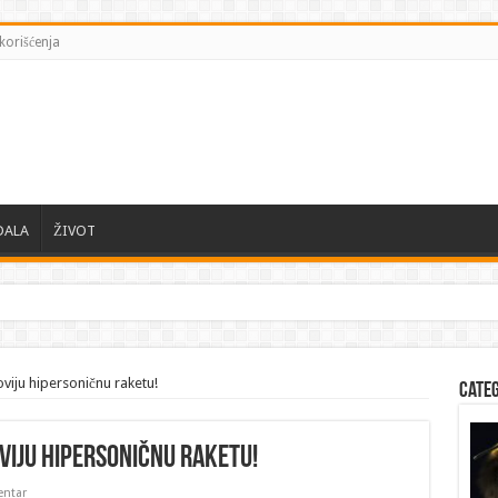
korišćenja
DALA
ŽIVOT
viju hipersoničnu raketu!
Cate
viju hipersoničnu raketu!
ntar