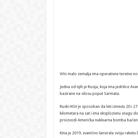
Vrlo malo zemalja ima operativne teretne no
Jedna od njih je Rusija, koja ima jedrilice Av
bazirane na silosu poput Sarmata.
Ruski HGV je sposoban da leti između 20 i 2
kilometara na sat i ima eksplozivnu snagu do
proizvodi Američka nuklearna bomba bačena
Kina je 2019. zvanično lansirala svoju raketu