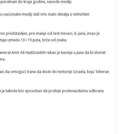
operativan do kraja godine, navode mediji.
u nacionalni mediji dali vrlo malo detalja o tehničkim
ično predstavljen, pre manje od šest meseci, 6. juna, imao je
uje između 13 i 15 puta, brže od zvuka.
ral Amir Ali Hadžizadeh rekao je kasnije u junu da bi domet
ara.
o da omogući Iranu da dođe do teritorije Izraela, koju Teheran
tah je takođe bio sposoban da probije protivvazdušnu odbranu