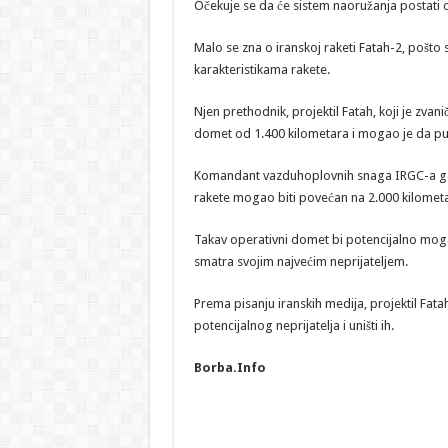
Očekuje se da će sistem naoružanja postati 
Malo se zna o iranskoj raketi Fatah-2, pošto s
karakteristikama rakete.
Njen prethodnik, projektil Fatah, koji je zvan
domet od 1.400 kilometara i mogao je da put
Komandant vazduhoplovnih snaga IRGC-a gene
rakete mogao biti povećan na 2.000 kilomet
Takav operativni domet bi potencijalno moga
smatra svojim najvećim neprijateljem.
Prema pisanju iranskih medija, projektil Fa
potencijalnog neprijatelja i uništi ih.
Borba.Info