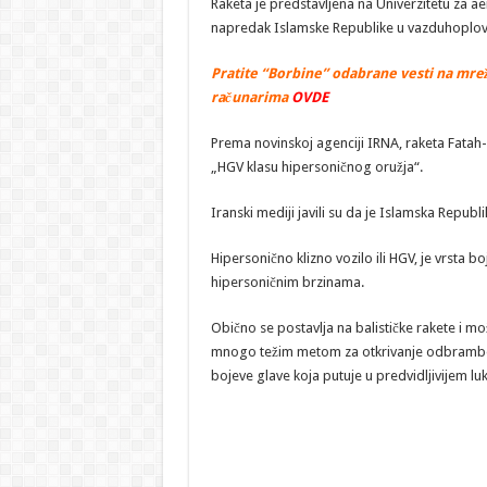
Raketa je predstavljena na Univerzitetu za ae
napredak Islamske Republike u vazduhoplovn
Pratite “Borbine” odabrane vesti na mrež
računarima
OVDE
Prema novinskoj agenciji IRNA, raketa Fatah-
„HGV klasu hipersoničnog oružja“.
Iranski mediji javili su da je Islamska Republi
Hipersonično klizno vozilo ili HGV, je vrsta 
hipersoničnim brzinama.
Obično se postavlja na balističke rakete i mo
mnogo težim metom za otkrivanje odbrambenih
bojeve glave koja putuje u predvidljivijem luk