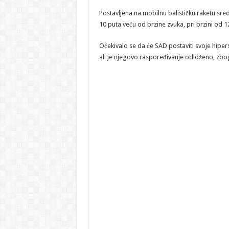
Postavljena na mobilnu balističku raketu sre
10 puta veću od brzine zvuka, pri brzini od 
Očekivalo se da će SAD postaviti svoje hip
ali je njegovo raspoređivanje odloženo, zbog