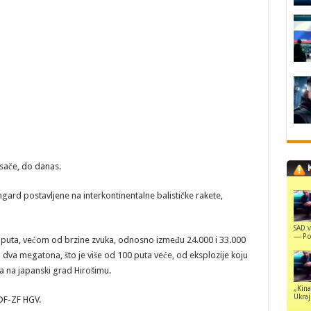
sače, do danas.
angard postavljene na interkontinentalne balističke rakete,
SAD v
— Pol
7 puta, većom od brzine zvuka, odnosno između 24.000 i 33.000
 dva megatona, što je više od 100 puta veće, od eksplozije koju
 na japanski grad Hirošimu.
„Kina
Ukraji
 DF-ZF HGV.