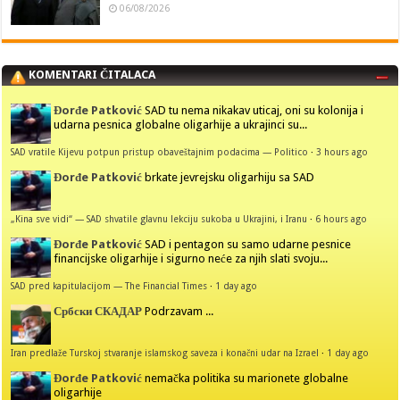
06/08/2026
KOMENTARI ČITALACA
Đorđe Patković
SAD tu nema nikakav uticaj, oni su kolonija i
udarna pesnica globalne oligarhije a ukrajinci su...
SAD vratile Kijevu potpun pristup obaveštajnim podacima — Politico
·
3 hours ago
Đorđe Patković
brkate jevrejsku oligarhiju sa SAD
„Kina sve vidi“ — SAD shvatile glavnu lekciju sukoba u Ukrajini, i Iranu
·
6 hours ago
Đorđe Patković
SAD i pentagon su samo udarne pesnice
financijske oligarhije i sigurno neće za njih slati svoju...
SAD pred kapitulacijom — The Financial Times
·
1 day ago
Србски СКАДАР
Podrzavam ...
Iran predlaže Turskoj stvaranje islamskog saveza i konačni udar na Izrael
·
1 day ago
Đorđe Patković
nemačka politika su marionete globalne
oligarhije