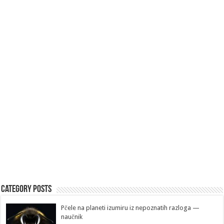
Category Posts
Pčele na planeti izumiru iz nepoznatih razloga —
naučnik