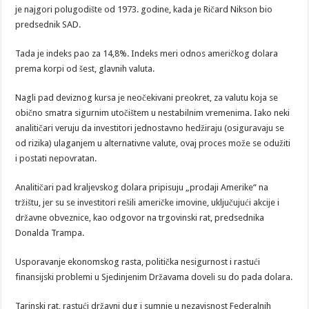
je najgori polugodište od 1973. godine, kada je Ričard Nikson bio
predsednik SAD.
Tada je indeks pao za 14,8%. Indeks meri odnos američkog dolara
prema korpi od šest, glavnih valuta.
Nagli pad deviznog kursa je neočekivani preokret, za valutu koja se
obično smatra sigurnim utočištem u nestabilnim vremenima. Iako neki
analitičari veruju da investitori jednostavno hedžiraju (osiguravaju se
od rizika) ulaganjem u alternativne valute, ovaj proces može se odužiti
i postati nepovratan.
Analitičari pad kraljevskog dolara pripisuju „prodaji Amerike“ na
tržištu, jer su se investitori rešili američke imovine, uključujući akcije i
državne obveznice, kao odgovor na trgovinski rat, predsednika
Donalda Trampa.
Usporavanje ekonomskog rasta, politička nesigurnost i rastući
finansijski problemi u Sjedinjenim Državama doveli su do pada dolara.
Tarinski rat, rastući državni dug i sumnje u nezavisnost Federalnih