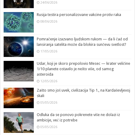
24/06/2026
Rusija testira personalizovane vakcine protiv raka
08/06/2026
Pomračenje izazvano ljudskom rukom — da li čađ od
lansiranja satelita može da blokira sunčevu svetlost?
17/05/2026
Udar, koji je skoro prepolovio Mesec — krater veličine
1/10 planete ostavilo je nešto više, od samog
asteroida
12/05/2026
Zašto smo još uvek, civilizacija Tip 1., na Kardaševljevoj
skali
05/05/2026
Odluka da se ponovo pokrenete više ne dolazi iz
ambicije, već iz potrebe
05/05/2026