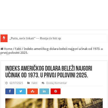
„Putin, neće čekati“ — Rusija će biti spremna da napadne NATO na
Home
/
Fakti
/
Indeks američkog dolara beleži najgori učinak od 1973. u
prvoj polovini 2025.
Indeks američkog dolara beleži najgori
učinak od 1973. u prvoj polovini 2025.
02/07/2025
Fakti
Dodaj Komentar