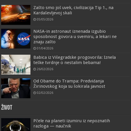
Zašto smo još uvek, civilizacija Tip 1., na
Kardaševljevoj skali
05/05/2026
NASA-in astronaut iznenada izgubio
sposobnost govora u svemiru, a lekari ne
znaju zašto
01/04/2026
Babica iz Višegradske progovorila: Iznela
teške tvrdnje o nestalim bebama!
26/02/2026
Od Obame do Trampa: Predviđanja
Žirinovskog koja su šokirala javnost
02/02/2026
ŽIVOT
Pčele na planeti izumiru iz nepoznatih
razloga — naučnik