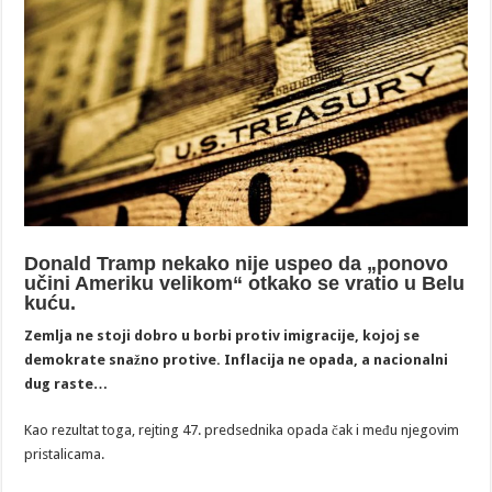
Donald Tramp nekako nije uspeo da „ponovo
učini Ameriku velikom“ otkako se vratio u Belu
kuću.
Zemlja ne stoji dobro u borbi protiv imigracije, kojoj se
demokrate snažno protive. Inflacija ne opada, a nacionalni
dug raste…
Kao rezultat toga, rejting 47. predsednika opada čak i među njegovim
pristalicama.