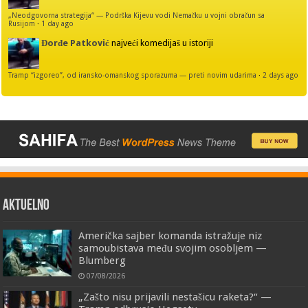
„Neodgovorna strategija“ — Podrška Kijevu vodi Nemačku u vojni obračun sa
Rusijom
·
1 day ago
Đorđe Patković
najveći komedijaš u istoriji
Tramp “izgoreo”, od iransko-omanskog sporazuma — preti novim udarima
·
2 days ago
AKTUELNO
Američka sajber komanda istražuje niz
samoubistava među svojim osobljem —
Blumberg
07/08/2026
„Zašto nisu prijavili nestašicu raketa?“ —