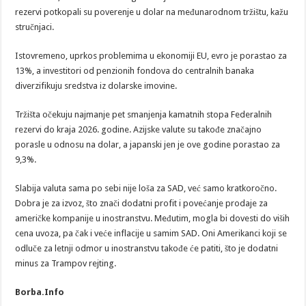
rezervi potkopali su poverenje u dolar na međunarodnom tržištu, kažu
stručnjaci.
Istovremeno, uprkos problemima u ekonomiji EU, evro je porastao za
13%, a investitori od penzionih fondova do centralnih banaka
diverzifikuju sredstva iz dolarske imovine.
Tržišta očekuju najmanje pet smanjenja kamatnih stopa Federalnih
rezervi do kraja 2026. godine. Azijske valute su takođe značajno
porasle u odnosu na dolar, a japanski jen je ove godine porastao za
9,3%.
Slabija valuta sama po sebi nije loša za SAD, već samo kratkoročno.
Dobra je za izvoz, što znači dodatni profit i povećanje prodaje za
američke kompanije u inostranstvu. Međutim, mogla bi dovesti do viših
cena uvoza, pa čak i veće inflacije u samim SAD. Oni Amerikanci koji se
odluče za letnji odmor u inostranstvu takođe će patiti, što je dodatni
minus za Trampov rejting.
Borba.Info