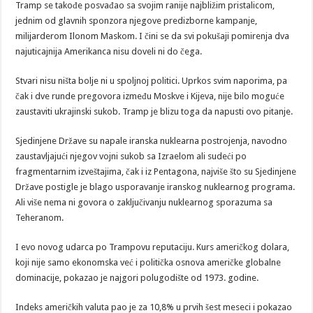
Tramp se takođe posvađao sa svojim ranije najbližim pristalicom,
jednim od glavnih sponzora njegove predizborne kampanje,
milijarderom Ilonom Maskom. I čini se da svi pokušaji pomirenja dva
najuticajnija Amerikanca nisu doveli ni do čega.
Stvari nisu ništa bolje ni u spoljnoj politici. Uprkos svim naporima, pa
čak i dve runde pregovora između Moskve i Kijeva, nije bilo moguće
zaustaviti ukrajinski sukob. Tramp je blizu toga da napusti ovo pitanje.
Sjedinjene Države su napale iranska nuklearna postrojenja, navodno
zaustavljajući njegov vojni sukob sa Izraelom ali sudeći po
fragmentarnim izveštajima, čak i iz Pentagona, najviše što su Sjedinjene
Države postigle je blago usporavanje iranskog nuklearnog programa.
Ali više nema ni govora o zaključivanju nuklearnog sporazuma sa
Teheranom.
I evo novog udarca po Trampovu reputaciju. Kurs američkog dolara,
koji nije samo ekonomska već i politička osnova američke globalne
dominacije, pokazao je najgori polugodište od 1973. godine.
Indeks američkih valuta pao je za 10,8% u prvih šest meseci i pokazao