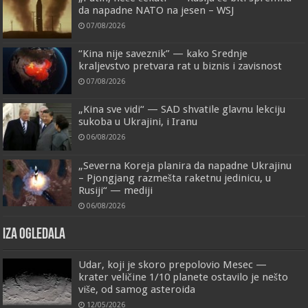
da napadne NATO na jesen – WSJ
07/08/2026
“Kina nije saveznik” — kako Srednje
kraljevstvo pretvara rat u biznis i zavisnost
07/08/2026
„Kina sve vidi“ — SAD shvatile glavnu lekciju
sukoba u Ukrajini, i Iranu
06/08/2026
„Severna Koreja planira da napadne Ukrajinu
– Pjongjang razmešta raketnu jedinicu, u
Rusiji“ — mediji
06/08/2026
IZA OGLEDALA
Udar, koji je skoro prepolovio Mesec —
krater veličine 1/10 planete ostavilo je nešto
više, od samog asteroida
12/05/2026