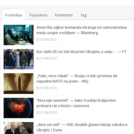
Poslednje
Popularno
Komentari
Tag
Američka sajber komanda istražuje niz samoubistava
među svojim osobljem — Blumberg
07/08/2026
Evo zašto EU ne želi da primi Ukrajinu, u uniju… — FT
07/08/2026
„Putin, neće čekati“ — Rusija će biti spremna da
napadne NATO na jesen – WSJ
07/08/2026
“Kina nije saveznik” — kako Srednje kraljevstvo
pretvara rat u biznis i zavisnost
07/08/2026
„Kina sve vidi“ — SAD shvatile glavnu lekciju sukoba u
Ukrajini, i Iranu