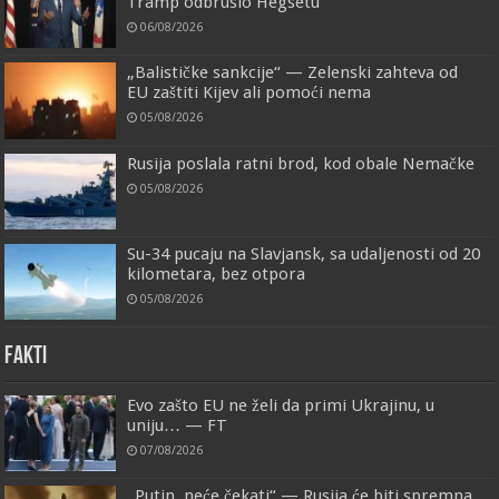
Tramp odbrusio Hegsetu
06/08/2026
„Balističke sankcije“ — Zelenski zahteva od
EU zaštiti Kijev ali pomoći nema
05/08/2026
Rusija poslala ratni brod, kod obale Nemačke
05/08/2026
Su-34 pucaju na Slavjansk, sa udaljenosti od 20
kilometara, bez otpora
05/08/2026
FAKTI
Evo zašto EU ne želi da primi Ukrajinu, u
uniju… — FT
07/08/2026
„Putin, neće čekati“ — Rusija će biti spremna