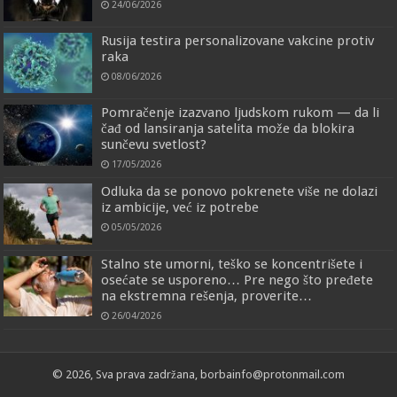
24/06/2026
Rusija testira personalizovane vakcine protiv
raka
08/06/2026
Pomračenje izazvano ljudskom rukom — da li
čađ od lansiranja satelita može da blokira
sunčevu svetlost?
17/05/2026
Odluka da se ponovo pokrenete više ne dolazi
iz ambicije, već iz potrebe
05/05/2026
Stalno ste umorni, teško se koncentrišete i
osećate se usporeno… Pre nego što pređete
na ekstremna rešenja, proverite…
26/04/2026
© 2026, Sva prava zadržana, borbainfo@protonmail.com