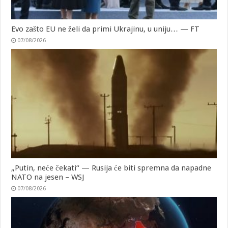
Evo zašto EU ne želi da primi Ukrajinu, u uniju… — FT
07/08/2026
„Putin, neće čekati“ — Rusija će biti spremna da napadne
NATO na jesen – WSJ
07/08/2026