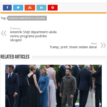
Tag
INDEKS AMERIČKOG DOLARA
Previous
Američki Stejt department ukida
većinu programa podrške
Ukrajini!
Next
Tramp, preti: Imate sedam dana!
Related Articles