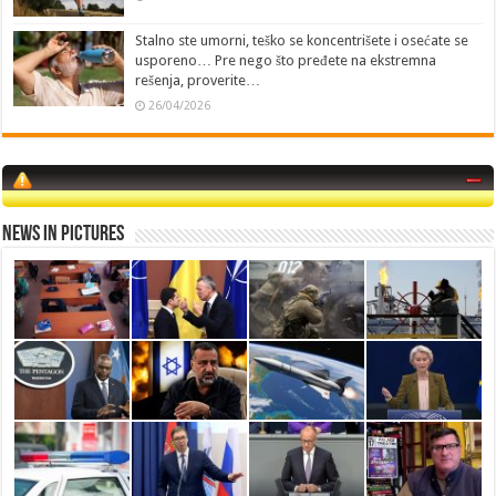
Stalno ste umorni, teško se koncentrišete i osećate se
usporeno… Pre nego što pređete na ekstremna
rešenja, proverite…
26/04/2026
News in Pictures