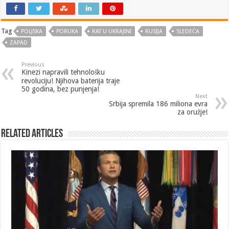
Tag
POLJSKA
PORUKA
RAT U UKRAJINI
RUSIJA
SLEDEĆA
ZAPAD
Previous
Kinezi napravili tehnološku
revoluciju! Njihova baterija traje
50 godina, bez punjenja!
Next
Srbija spremila 186 miliona evra
za oružje!
Related Articles