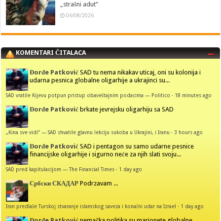
„strašni adut“
06/08/2026
KOMENTARI ČITALACA
Đorđe Patković
SAD tu nema nikakav uticaj, oni su kolonija i
udarna pesnica globalne oligarhije a ukrajinci su...
SAD vratile Kijevu potpun pristup obaveštajnim podacima — Politico
·
18 minutes ago
Đorđe Patković
brkate jevrejsku oligarhiju sa SAD
„Kina sve vidi“ — SAD shvatile glavnu lekciju sukoba u Ukrajini, i Iranu
·
3 hours ago
Đorđe Patković
SAD i pentagon su samo udarne pesnice
financijske oligarhije i sigurno neće za njih slati svoju...
SAD pred kapitulacijom — The Financial Times
·
1 day ago
Србски СКАДАР
Podrzavam ...
Iran predlaže Turskoj stvaranje islamskog saveza i konačni udar na Izrael
·
1 day ago
Đorđe Patković
nemačka politika su marionete globalne