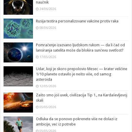
naučnik
24/06/2026
Rusija testira personalizovane vakcine protiv raka
08/06/2026
Pomračenje izazvano ljudskom rukom — da li čađ od
lansiranja satelita može da blokira sunčevu svetlost?
17/05/2026
Udar, koji je skoro prepolovio Mesec — krater veličine
1/10 planete ostavilo je nešto više, od samog
asteroida
12/05/2026
Zašto smo još uvek, civilizacija Tip 1., na Kardaševljevoj
skali
05/05/2026
Odluka da se ponovo pokrenete više ne dolazi iz
ambicije, već iz potrebe
05/05/2026