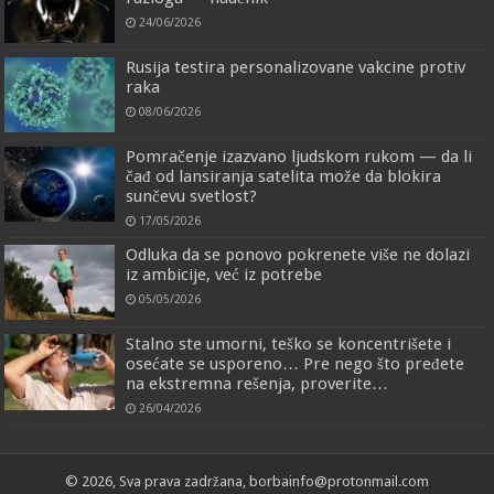
24/06/2026
Rusija testira personalizovane vakcine protiv
raka
08/06/2026
Pomračenje izazvano ljudskom rukom — da li
čađ od lansiranja satelita može da blokira
sunčevu svetlost?
17/05/2026
Odluka da se ponovo pokrenete više ne dolazi
iz ambicije, već iz potrebe
05/05/2026
Stalno ste umorni, teško se koncentrišete i
osećate se usporeno… Pre nego što pređete
na ekstremna rešenja, proverite…
26/04/2026
© 2026, Sva prava zadržana, borbainfo@protonmail.com