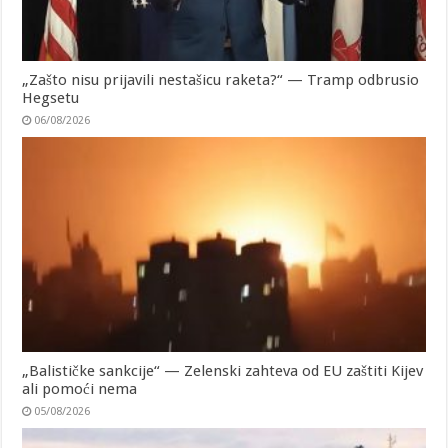
„Zašto nisu prijavili nestašicu raketa?“ — Tramp odbrusio
Hegsetu
06/08/2026
„Balističke sankcije“ — Zelenski zahteva od EU zaštiti Kijev
ali pomoći nema
05/08/2026