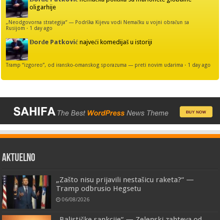
oligarhije
„Neodgovorna strategija“ — Podrška Kijevu vodi Nemačku u vojni obračun sa
Rusijom
·
1 day ago
Đorđe Patković
najveći komedijaš u istoriji
Tramp “izgoreo”, od iransko-omanskog sporazuma — preti novim udarima
·
1 day ago
AKTUELNO
„Zašto nisu prijavili nestašicu raketa?“ —
Tramp odbrusio Hegsetu
06/08/2026
„Balističke sankcije“ — Zelenski zahteva od