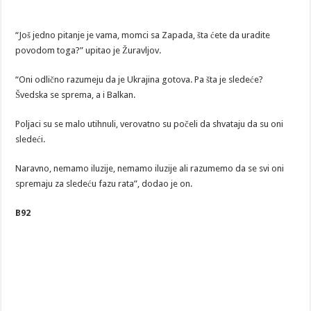
“Još jedno pitanje je vama, momci sa Zapada, šta ćete da uradite
povodom toga?” upitao je Žuravljov.
“Oni odlično razumeju da je Ukrajina gotova. Pa šta je sledeće?
Švedska se sprema, a i Balkan.
Poljaci su se malo utihnuli, verovatno su počeli da shvataju da su oni
sledeći.
Naravno, nemamo iluzije, nemamo iluzije ali razumemo da se svi oni
spremaju za sledeću fazu rata”, dodao je on.
B92