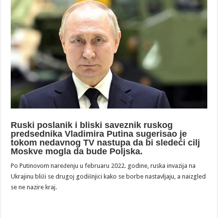
Ruski poslanik i bliski saveznik ruskog
predsednika Vladimira Putina sugerisao je
tokom nedavnog TV nastupa da bi sledeći cilj
Moskve mogla da bude Poljska.
Po Putinovom naređenju u februaru 2022. godine, ruska invazija na
Ukrajinu bliži se drugoj godišnjici kako se borbe nastavljaju, a naizgled
se ne nazire kraj.