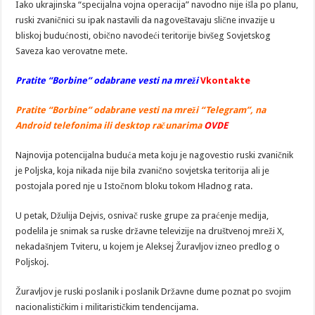
Iako ukrajinska “specijalna vojna operacija” navodno nije išla po planu,
ruski zvaničnici su ipak nastavili da nagoveštavaju slične invazije u
bliskoj budućnosti, obično navodeći teritorije bivšeg Sovjetskog
Saveza kao verovatne mete.
Pratite “Borbine” odabrane vesti na mreži
Vkontakte
Pratite “Borbine” odabrane vesti na mreži “Telegram”, na
Android telefonima ili desktop računarima
OVDE
Najnovija potencijalna buduća meta koju je nagovestio ruski zvaničnik
je Poljska, koja nikada nije bila zvanično sovjetska teritorija ali je
postojala pored nje u Istočnom bloku tokom Hladnog rata.
U petak, Džulija Dejvis, osnivač ruske grupe za praćenje medija,
podelila je snimak sa ruske državne televizije na društvenoj mreži X,
nekadašnjem Tviteru, u kojem je Aleksej Žuravljov izneo predlog o
Poljskoj.
Žuravljov je ruski poslanik i poslanik Državne dume poznat po svojim
nacionalističkim i militarističkim tendencijama.