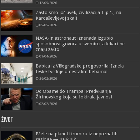
12/05/2026
Zašto smo još uvek, civilizacija Tip 1., na
Kardaševljevoj skali
05/05/2026
NASA-in astronaut iznenada izgubio
sposobnost govora u svemiru, a lekari ne
znaju zašto
01/04/2026
Babica iz Višegradske progovorila: Iznela
teške tvrdnje o nestalim bebama!
26/02/2026
Od Obame do Trampa: Predviđanja
Žirinovskog koja su šokirala javnost
02/02/2026
ŽIVOT
Pčele na planeti izumiru iz nepoznatih
razloga — naučnik