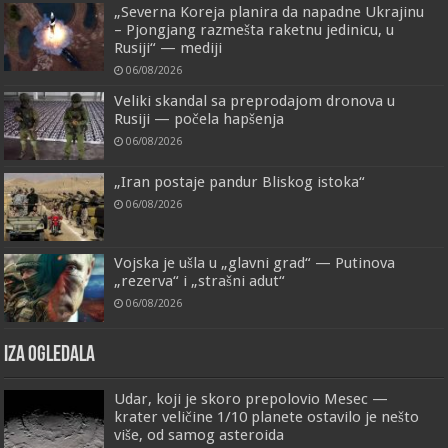
„Severna Koreja planira da napadne Ukrajinu
– Pjongjang razmešta raketnu jedinicu, u
Rusiji“ — mediji
06/08/2026
Veliki skandal sa preprodajom dronova u
Rusiji — počela hapšenja
06/08/2026
„Iran postaje pandur Bliskog istoka“
06/08/2026
Vojska je ušla u „glavni grad“ — Putinova
„rezerva“ i „strašni adut“
06/08/2026
IZA OGLEDALA
Udar, koji je skoro prepolovio Mesec —
krater veličine 1/10 planete ostavilo je nešto
više, od samog asteroida