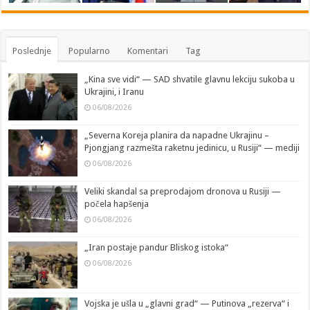
Poslednje
Popularno
Komentari
Tag
„Kina sve vidi“ — SAD shvatile glavnu lekciju sukoba u
Ukrajini, i Iranu
06/08/2026
„Severna Koreja planira da napadne Ukrajinu –
Pjongjang razmešta raketnu jedinicu, u Rusiji“ — mediji
06/08/2026
Veliki skandal sa preprodajom dronova u Rusiji —
počela hapšenja
06/08/2026
„Iran postaje pandur Bliskog istoka“
06/08/2026
Vojska je ušla u „glavni grad“ — Putinova „rezerva“ i