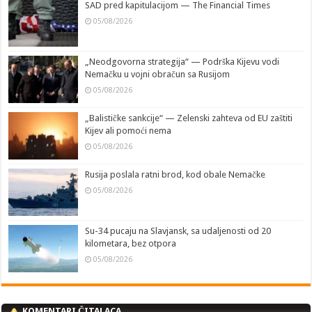
SAD pred kapitulacijom — The Financial Times
05/08/2026
„Neodgovorna strategija“ — Podrška Kijevu vodi
Nemačku u vojni obračun sa Rusijom
05/08/2026
„Balističke sankcije“ — Zelenski zahteva od EU zaštiti
Kijev ali pomoći nema
05/08/2026
Rusija poslala ratni brod, kod obale Nemačke
05/08/2026
Su-34 pucaju na Slavjansk, sa udaljenosti od 20
kilometara, bez otpora
05/08/2026
KOMENTARI ČITALACA