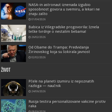
NASA-in astronaut iznenada izgubio
sposobnost govora u svemiru, a lekari ne
znaju zašto
01/04/2026
Babica iz Višegradske progovorila: Iznela
teške tvrdnje o nestalim bebama!
26/02/2026
Od Obame do Trampa: Predviđanja
Žirinovskog koja su šokirala javnost
02/02/2026
ŽIVOT
Pčele na planeti izumiru iz nepoznatih
razloga — naučnik
24/06/2026
Rusija testira personalizovane vakcine protiv
raka
08/06/2026