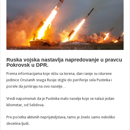
Ruska vojska nastavlja napredovanje u pravcu
Pokrovsk u DPR.
Prema informacijama koje stižu sa terena, dan ranije su isturene
jedinice Oružanih snaga Rusije stigle do periferije sela Pustinka i
počele da juriširaju na ovo naselje…
Vredi napomenuti da je Pustinka malo naselje koje se nalazi jedan
kilometar, od Selidova.
Pre početka aktivnih neprijateljstava, tamo je živelo samo nekoliko
desetina ljudi.