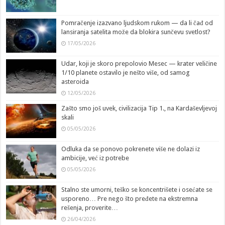
Pomračenje izazvano ljudskom rukom — da li čađ od
lansiranja satelita može da blokira sunčevu svetlost?
17/05/2026
Udar, koji je skoro prepolovio Mesec — krater veličine
1/10 planete ostavilo je nešto više, od samog
asteroida
12/05/2026
Zašto smo još uvek, civilizacija Tip 1., na Kardaševljevoj
skali
05/05/2026
Odluka da se ponovo pokrenete više ne dolazi iz
ambicije, već iz potrebe
05/05/2026
Stalno ste umorni, teško se koncentrišete i osećate se
usporeno… Pre nego što pređete na ekstremna
rešenja, proverite…
26/04/2026