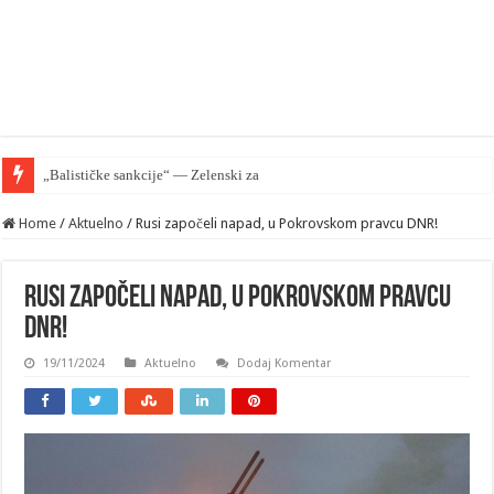
„Balističke sankcije“ — Zelenski zahteva od EU zaštiti
Home
/
Aktuelno
/
Rusi započeli napad, u Pokrovskom pravcu DNR!
Rusi započeli napad, u Pokrovskom pravcu
DNR!
19/11/2024
Aktuelno
Dodaj Komentar