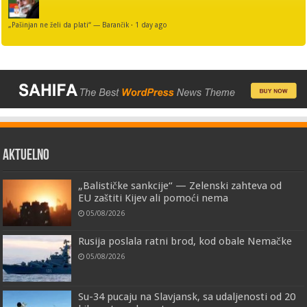
„Pašinjan ne želi da plati“ — Barančik
·
1 day ago
AKTUELNO
„Balističke sankcije“ — Zelenski zahteva od
EU zaštiti Kijev ali pomoći nema
05/08/2026
Rusija poslala ratni brod, kod obale Nemačke
05/08/2026
Su-34 pucaju na Slavjansk, sa udaljenosti od 20