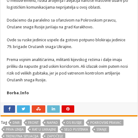
U međuvremenu, ruska artiljerija i avijacija nanose masovne udare po
logističkim komunikacijama neprijatelja u ovoj oblasti.
Dodaćemo da paralelno sa ofanzivom na Pokrovskom pravcu,
Oružane snage Rusije jurišaju na grad Kurakhovo.
Ovde su ruske jedinice uspele da gotovo potpuno blokiraju jedinice
79. brigade Oružanih snaga Ukrajine.
Prema vojnim analitičarima, militanti kijevskog režima i dalje imaju
priliku da napuste grad uskim koridorom. Ali izlazak ovim putem nosi
rizik od velikih gubitaka, jer je pod vatrenom kontrolom artiljerije
Oružanih snaga Rusije.
Borba.Info
Tag
DNR
FRONT
NAPAD
OS RUSIJE
POKROVSKI PRAVAC
PRVA LINIJA
RAT U UKRAJINI
SELO PUSTINKA
STANJE
TRENUTNA SITUACIJA
ZAPOČELE