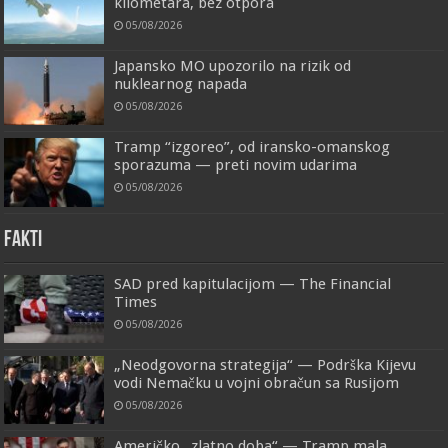
kilometara, bez otpora
05/08/2026
Japansko MO upozorilo na rizik od
nuklearnog napada
05/08/2026
Tramp “izgoreo”, od iransko-omanskog
sporazuma — preti novim udarima
05/08/2026
FAKTI
SAD pred kapitulacijom — The Financial
Times
05/08/2026
„Neodgovorna strategija“ — Podrška Kijevu
vodi Nemačku u vojni obračun sa Rusijom
05/08/2026
Američko „zlatno doba“ — Tramp mala