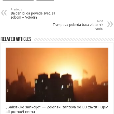
Previous
Bajden bi da povede svet, sa
sobom – Volodin
Next
Trampova pobeda baca zlato niz
vodu
Related Articles
„Balističke sankcije“ — Zelenski zahteva od EU zaštiti Kijev
ali pomoći nema