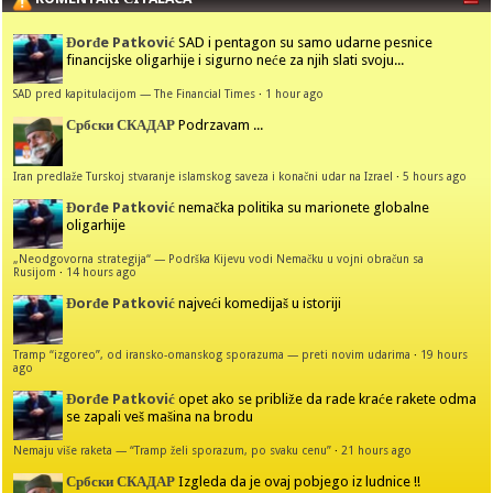
Đorđe Patković
SAD i pentagon su samo udarne pesnice
financijske oligarhije i sigurno neće za njih slati svoju...
SAD pred kapitulacijom — The Financial Times
·
1 hour ago
Србски СКАДАР
Podrzavam ...
Iran predlaže Turskoj stvaranje islamskog saveza i konačni udar na Izrael
·
5 hours ago
Đorđe Patković
nemačka politika su marionete globalne
oligarhije
„Neodgovorna strategija“ — Podrška Kijevu vodi Nemačku u vojni obračun sa
Rusijom
·
14 hours ago
Đorđe Patković
najveći komedijaš u istoriji
Tramp “izgoreo”, od iransko-omanskog sporazuma — preti novim udarima
·
19 hours
ago
Đorđe Patković
opet ako se približe da rade kraće rakete odma
se zapali veš mašina na brodu
Nemaju više raketa — “Tramp želi sporazum, po svaku cenu”
·
21 hours ago
Србски СКАДАР
Izgleda da je ovaj pobjego iz ludnice !!