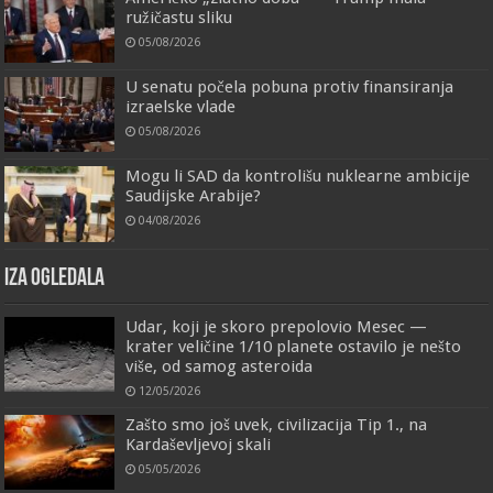
ružičastu sliku
05/08/2026
U senatu počela pobuna protiv finansiranja
izraelske vlade
05/08/2026
Mogu li SAD da kontrolišu nuklearne ambicije
Saudijske Arabije?
04/08/2026
IZA OGLEDALA
Udar, koji je skoro prepolovio Mesec —
krater veličine 1/10 planete ostavilo je nešto
više, od samog asteroida
12/05/2026
Zašto smo još uvek, civilizacija Tip 1., na
Kardaševljevoj skali
05/05/2026