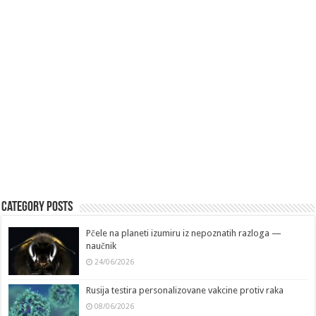
Category Posts
Pčele na planeti izumiru iz nepoznatih razloga —
naučnik
24/06/2026
Rusija testira personalizovane vakcine protiv raka
08/06/2026