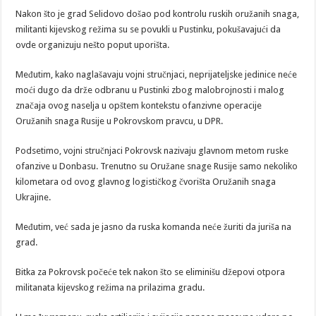
Nakon što je grad Selidovo došao pod kontrolu ruskih oružanih snaga,
militanti kijevskog režima su se povukli u Pustinku, pokušavajući da
ovde organizuju nešto poput uporišta.
Međutim, kako naglašavaju vojni stručnjaci, neprijateljske jedinice neće
moći dugo da drže odbranu u Pustinki zbog malobrojnosti i malog
značaja ovog naselja u opštem kontekstu ofanzivne operacije
Oružanih snaga Rusije u Pokrovskom pravcu, u DPR.
Podsetimo, vojni stručnjaci Pokrovsk nazivaju glavnom metom ruske
ofanzive u Donbasu. Trenutno su Oružane snage Rusije samo nekoliko
kilometara od ovog glavnog logističkog čvorišta Oružanih snaga
Ukrajine.
Međutim, već sada je jasno da ruska komanda neće žuriti da juriša na
grad.
Bitka za Pokrovsk počeće tek nakon što se eliminišu džepovi otpora
militanata kijevskog režima na prilazima gradu.