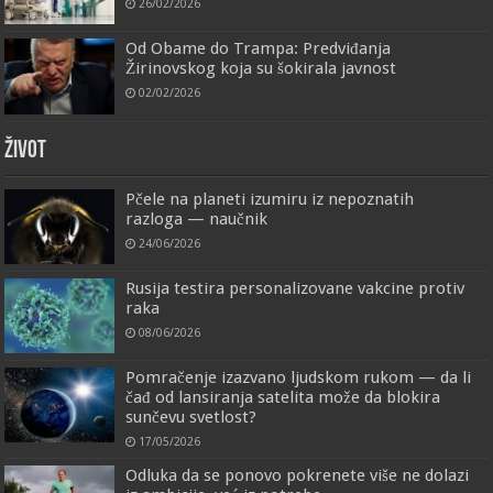
26/02/2026
Od Obame do Trampa: Predviđanja
Žirinovskog koja su šokirala javnost
02/02/2026
ŽIVOT
Pčele na planeti izumiru iz nepoznatih
razloga — naučnik
24/06/2026
Rusija testira personalizovane vakcine protiv
raka
08/06/2026
Pomračenje izazvano ljudskom rukom — da li
čađ od lansiranja satelita može da blokira
sunčevu svetlost?
17/05/2026
Odluka da se ponovo pokrenete više ne dolazi