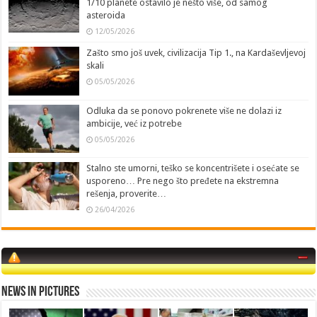
1/10 planete ostavilo je nešto više, od samog
asteroida
12/05/2026
Zašto smo još uvek, civilizacija Tip 1., na Kardaševljevoj
skali
05/05/2026
Odluka da se ponovo pokrenete više ne dolazi iz
ambicije, već iz potrebe
05/05/2026
Stalno ste umorni, teško se koncentrišete i osećate se
usporeno… Pre nego što pređete na ekstremna
rešenja, proverite…
26/04/2026
News in Pictures