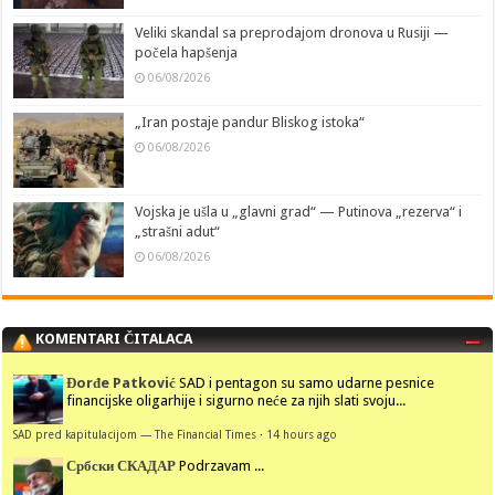
Veliki skandal sa preprodajom dronova u Rusiji —
počela hapšenja
06/08/2026
„Iran postaje pandur Bliskog istoka“
06/08/2026
Vojska je ušla u „glavni grad“ — Putinova „rezerva“ i
„strašni adut“
06/08/2026
KOMENTARI ČITALACA
Đorđe Patković
SAD i pentagon su samo udarne pesnice
financijske oligarhije i sigurno neće za njih slati svoju...
SAD pred kapitulacijom — The Financial Times
·
14 hours ago
Србски СКАДАР
Podrzavam ...