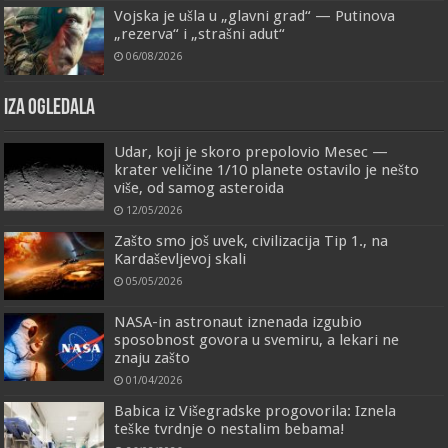
Vojska je ušla u „glavni grad“ — Putinova
„rezerva“ i „strašni adut“
06/08/2026
IZA OGLEDALA
Udar, koji je skoro prepolovio Mesec —
krater veličine 1/10 planete ostavilo je nešto
više, od samog asteroida
12/05/2026
Zašto smo još uvek, civilizacija Tip 1., na
Kardaševljevoj skali
05/05/2026
NASA-in astronaut iznenada izgubio
sposobnost govora u svemiru, a lekari ne
znaju zašto
01/04/2026
Babica iz Višegradske progovorila: Iznela
teške tvrdnje o nestalim bebama!