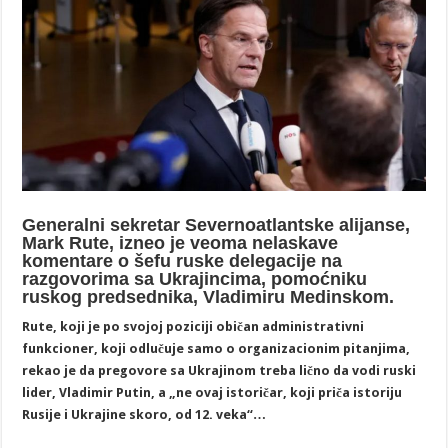
Generalni sekretar Severnoatlantske alijanse,
Mark Rute, izneo je veoma nelaskave
komentare o šefu ruske delegacije na
razgovorima sa Ukrajincima, pomoćniku
ruskog predsednika, Vladimiru Medinskom.
Rute, koji je po svojoj poziciji običan administrativni
funkcioner, koji odlučuje samo o organizacionim pitanjima,
rekao je da pregovore sa Ukrajinom treba lično da vodi ruski
lider, Vladimir Putin, a „ne ovaj istoričar, koji priča istoriju
Rusije i Ukrajine skoro, od 12. veka“…