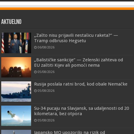
AKTUELNO
„Zašto nisu prijavili nestašicu raketa?“ —
Tramp odbrusio Hegsetu
06/08/2026
„Balističke sankcije“ — Zelenski zahteva od
EU zaštiti Kijev ali pomoći nema
05/08/2026
Rusija poslala ratni brod, kod obale Nemačke
05/08/2026
Su-34 pucaju na Slavjansk, sa udaljenosti od 20
kilometara, bez otpora
05/08/2026
Japansko MO upozorilo na rizik od