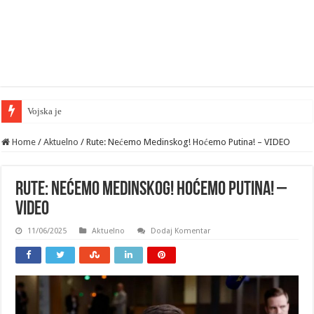
Vojska je ušla u „glavni grad“ —
Home
/
Aktuelno
/
Rute: Nećemo Medinskog! Hoćemo Putina! – VIDEO
Rute: Nećemo Medinskog! Hoćemo Putina! –
VIDEO
11/06/2025
Aktuelno
Dodaj Komentar