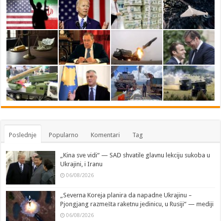
Poslednje
Popularno
Komentari
Tag
„Kina sve vidi“ — SAD shvatile glavnu lekciju sukoba u
Ukrajini, i Iranu
06/08/2026
„Severna Koreja planira da napadne Ukrajinu –
Pjongjang razmešta raketnu jedinicu, u Rusiji“ — mediji
06/08/2026