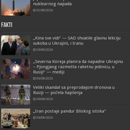
nuklearnog napada
05/08/2026
FAKTI
„Kina sve vidi“ — SAD shvatile glavnu lekciju
sukoba u Ukrajini, i Iranu
06/08/2026
„Severna Koreja planira da napadne Ukrajinu
– Pjongjang razmešta raketnu jedinicu, u
Rusiji“ — mediji
06/08/2026
Veliki skandal sa preprodajom dronova u
Rusiji — počela hapšenja
06/08/2026
„Iran postaje pandur Bliskog istoka“
06/08/2026