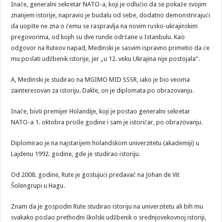
Inače, generalni sekretar NATO-a, koji je odlučio da se pokaže svojim
znanjem istorije, napravio je budalu od sebe, dodatno demonstrirajući
da uopšte ne zna o čemu se raspravlja na novim rusko-ukrajinskim
pregovorima, od kojih su dve runde održane u Istanbulu. Kao
odgovor na Ruteov napad, Medinski je sasvim ispravno primetio da će
mu poslati udžbenik istorije, jer „u 12. veku Ukrajina nije postojala“.
A, Medinski je studirao na MGIMO MID SSSR, iako je bio veoma
zainteresovan za istoriju. Dakle, on je diplomata po obrazovanju.
Inače, bivši premijer Holandije, koji je postao generalni sekretar
NATO-a 1. oktobra prošle godine i sam je istoričar, po obrazovanju.
Diplomirao je na najstarijem holandskom univerzitetu (akademiji) u
Lajdenu 1992. godine, gde je studirao istoriju.
Od 2008. godine, Rute je gostujući predavač na Johan de Vit
Šolengrupi u Hagu.
Znam da je gospodin Rute studirao istoriju na univerzitetu ali bih mu
svakako poslao prethodni školski udžbenik o srednjovekovnoj istoriji,