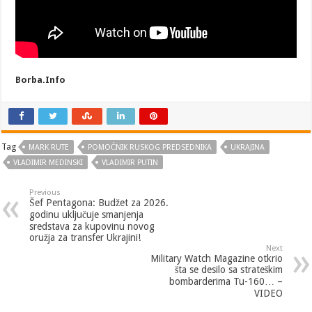
Borba.Info
Tag
MARK RUTE
POMOĆNIK RUSKOG PREDSEDNIKA
UKRAJINA
VLADIMIR MEDINSKI
VLADIMIR PUTIN
Previous
Šef Pentagona: Budžet za 2026.
godinu uključuje smanjenja
sredstava za kupovinu novog
oružja za transfer Ukrajini!
Next
Military Watch Magazine otkrio
šta se desilo sa strateškim
bombarderima Tu-160… –
VIDEO