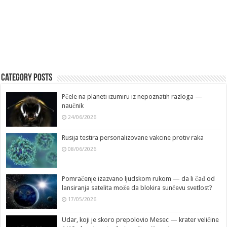
Category Posts
Pčele na planeti izumiru iz nepoznatih razloga —
naučnik
24/06/2026
Rusija testira personalizovane vakcine protiv raka
08/06/2026
Pomračenje izazvano ljudskom rukom — da li čađ od
lansiranja satelita može da blokira sunčevu svetlost?
17/05/2026
Udar, koji je skoro prepolovio Mesec — krater veličine