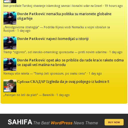
Iran predlaže Turskoj stvaranje islamskog saveza i konačni udar na Izrael
·
19 hours ago
Đorđe Patković
nemačka politika su marionete globalne
oligarhije
„Neodgovorna strategija“ — Podrška Kijevu vodi Nemačku u vojni obračun sa
Rusijom
·
1 day ago
Đorđe Patković
najveći komedijaš u istoriji
Tramp “izgoreo”, od iransko-omanskog sporazuma — preti novim udarima
·
1 day ago
Đorđe Patković
opet ako se približe da rade kraće rakete odma
se zapali veš mašina na brodu
Nemaju više raketa — “Tramp želi sporazum, po svaku cenu”
·
1 day ago
Србски СКАДАР
Izgleda da je ovaj pobjego iz ludnice !!
„Pašinjan ne želi da plati“ — Barančik
·
1 day ago