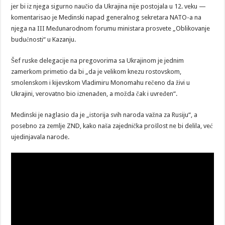
jer bi iz njega sigurno naučio da Ukrajina nije postojala u 12. veku —
komentarisao je Medinski napad generalnog sekretara NATO-a na
njega na III Međunarodnom forumu ministara prosvete „Oblikovanje
budućnosti“ u Kazanju.
Šef ruske delegacije na pregovorima sa Ukrajinom je jednim
zamerkom primetio da bi „da je velikom knezu rostovskom,
smolenskom i kijevskom Vladimiru Monomahu rečeno da živi u
Ukrajini, verovatno bio iznenađen, a možda čak i uvređen“.
Medinski je naglasio da je „istorija svih naroda važna za Rusiju“, a
posebno za zemlje ZND, kako naša zajednička prošlost ne bi delila, već
ujedinjavala narode.