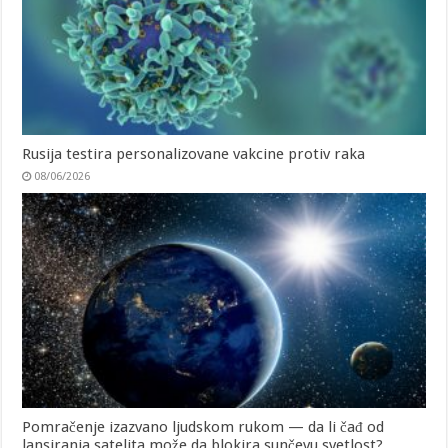
Rusija testira personalizovane vakcine protiv raka
08/06/2026
Pomračenje izazvano ljudskom rukom — da li čađ od
lansiranja satelita može da blokira sunčevu svetlost?