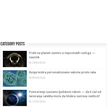
Category Posts
Pčele na planeti izumiru iz nepoznatih razloga —
naučnik
24/06/2026
Rusija testira personalizovane vakcine protiv raka
08/06/2026
Pomračenje izazvano ljudskom rukom — da li čađ od
lansiranja satelita može da blokira sunčevu svetlost?
17/05/2026