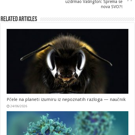
uzdrmao Vašington: Sprema se
nova SVO?!
Related Articles
Pčele na planeti izumiru iz nepoznatih razloga — naučnik
24/06/2026