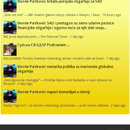
Đorđe Patković
brkate jevrejsku oligarhiju sa SAD
„Kina sve vidi“ — SAD shvatile glavnu lekciju sukoba u Ukrajini, i Iranu
·
16 hours ago
Đorđe Patković
SAD i pentagon su samo udarne pesnice
financijske oligarhije i sigurno neće za njih slati svoju...
SAD pred kapitulacijom — The Financial Times
·
1 day ago
Србски СКАДАР
Podrzavam ...
Iran predlaže Turskoj stvaranje islamskog saveza i konačni udar na Izrael
·
1 day ago
Đorđe Patković
nemačka politika su marionete globalne
oligarhije
„Neodgovorna strategija“ — Podrška Kijevu vodi Nemačku u vojni obračun sa
Rusijom
·
2 days ago
Đorđe Patković
najveći komedijaš u istoriji
Tramp “izgoreo”, od iransko-omanskog sporazuma — preti novim udarima
·
2 days ago