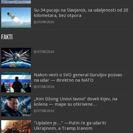
Su-34 pucaju na Slavjansk, sa udaljenosti od 20
kilometara, bez otpora
05/08/2026
FAKTI
07/08/2026
Nakon vesti o SVO general Guruljov pozvao
na udar — direktno na NATO
07/08/2026
„Kim Džong Unovi lavovi“ doveli Kijev, na
kolena — mape su otkrivene…
07/08/2026
“Uplašen je…” —Putin će ga udariti
Ukrajinom, a Tramp Iranom