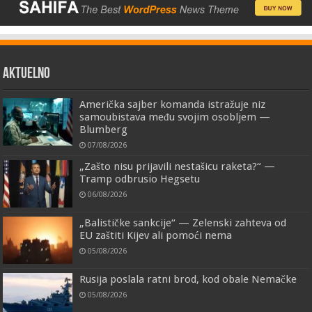
AKTUELNO
Američka sajber komanda istražuje niz
samoubistava među svojim osobljem —
Blumberg
07/08/2026
„Zašto nisu prijavili nestašicu raketa?“ —
Tramp odbrusio Hegsetu
06/08/2026
„Balističke sankcije“ — Zelenski zahteva od
EU zaštiti Kijev ali pomoći nema
05/08/2026
Rusija poslala ratni brod, kod obale Nemačke
05/08/2026