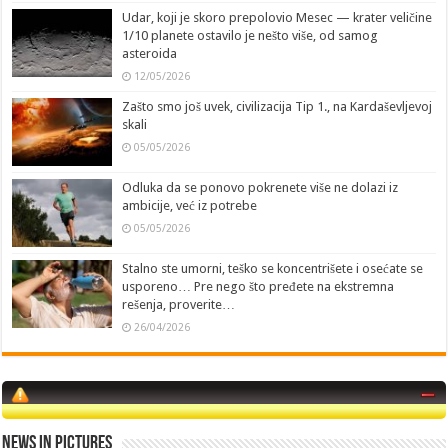
Udar, koji je skoro prepolovio Mesec — krater veličine
1/10 planete ostavilo je nešto više, od samog
asteroida
12/05/2026
Zašto smo još uvek, civilizacija Tip 1., na Kardaševljevoj
skali
05/05/2026
Odluka da se ponovo pokrenete više ne dolazi iz
ambicije, već iz potrebe
05/05/2026
Stalno ste umorni, teško se koncentrišete i osećate se
usporeno… Pre nego što pređete na ekstremna
rešenja, proverite…
26/04/2026
News in Pictures