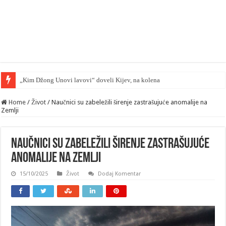
„Kim Džong Unovi lavovi“ doveli Kijev, na kolena — mape su otkriven
Home
/
Život
/
Naučnici su zabeležili širenje zastrašujuće anomalije na
Zemlji
Naučnici su zabeležili širenje zastrašujuće
anomalije na Zemlji
15/10/2025
Život
Dodaj Komentar