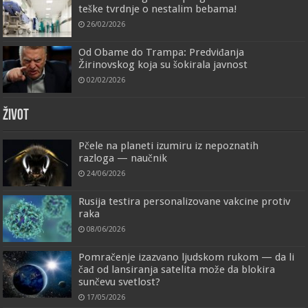
teške tvrdnje o nestalim bebama!
26/02/2026
Od Obame do Trampa: Predviđanja
Žirinovskog koja su šokirala javnost
02/02/2026
ŽIVOT
Pčele na planeti izumiru iz nepoznatih
razloga — naučnik
24/06/2026
Rusija testira personalizovane vakcine protiv
raka
08/06/2026
Pomračenje izazvano ljudskom rukom — da li
čađ od lansiranja satelita može da blokira
sunčevu svetlost?
17/05/2026