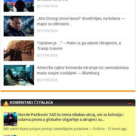
07/08/2026
„Kim Džong Unovi lavovi“ doveli Kijev, na kolena —
mape su otkrivene…
07/08/2026
“Uplašen je…” —Putin će ga udariti Ukrajinom, a
Tramp Iranom
07/08/2026
Američka sajber komanda istražuje niz samoubistava
među svojim osobljem — Blumberg
07/08/2026
KOMENTARI ČITALACA
Đorđe Patković
SAD tu nema nikakav uticaj, oni su kolonija i
udarna pesnica globalne oligarhije a ukrajinci su...
SAD vratile Kijevu potpun pristup obaveštajnim podacima — Politico
·
13 hours ago