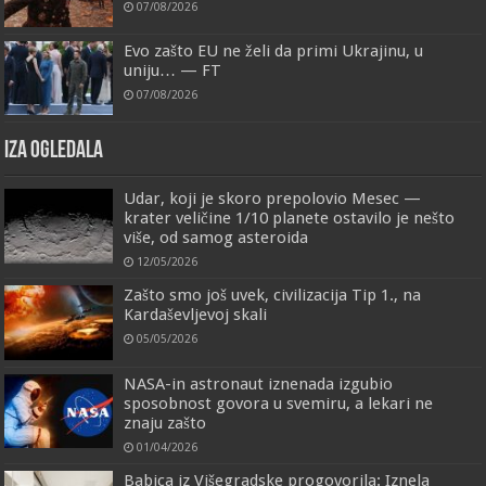
07/08/2026
Evo zašto EU ne želi da primi Ukrajinu, u
uniju… — FT
07/08/2026
IZA OGLEDALA
Udar, koji je skoro prepolovio Mesec —
krater veličine 1/10 planete ostavilo je nešto
više, od samog asteroida
12/05/2026
Zašto smo još uvek, civilizacija Tip 1., na
Kardaševljevoj skali
05/05/2026
NASA-in astronaut iznenada izgubio
sposobnost govora u svemiru, a lekari ne
znaju zašto
01/04/2026
Babica iz Višegradske progovorila: Iznela