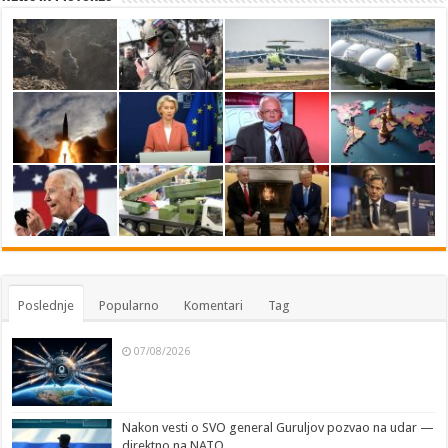
Poslednje
Popularno
Komentari
Tag
07/08/2026
Nakon vesti o SVO general Guruljov pozvao na udar —
direktno na NATO