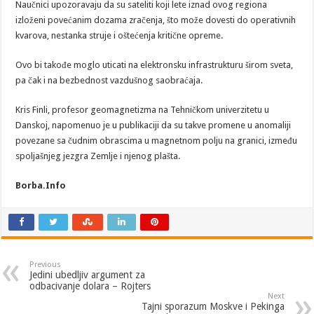
Naučnici upozoravaju da su sateliti koji lete iznad ovog regiona
izloženi povećanim dozama zračenja, što može dovesti do operativnih
kvarova, nestanka struje i oštećenja kritične opreme.
Ovo bi takođe moglo uticati na elektronsku infrastrukturu širom sveta,
pa čak i na bezbednost vazdušnog saobraćaja.
Kris Finli, profesor geomagnetizma na Tehničkom univerzitetu u
Danskoj, napomenuo je u publikaciji da su takve promene u anomaliji
povezane sa čudnim obrascima u magnetnom polju na granici, između
spoljašnjeg jezgra Zemlje i njenog plašta.
Borba.Info
Previous
Jedini ubedljiv argument za
odbacivanje dolara – Rojters
Next
Tajni sporazum Moskve i Pekinga