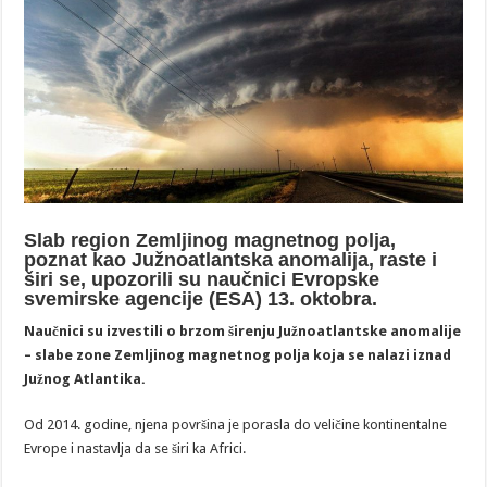
Slab region Zemljinog magnetnog polja,
poznat kao Južnoatlantska anomalija, raste i
širi se, upozorili su naučnici Evropske
svemirske agencije (ESA) 13. oktobra.
Naučnici su izvestili o brzom širenju Južnoatlantske anomalije
– slabe zone Zemljinog magnetnog polja koja se nalazi iznad
Južnog Atlantika.
Od 2014. godine, njena površina je porasla do veličine kontinentalne
Evrope i nastavlja da se širi ka Africi.