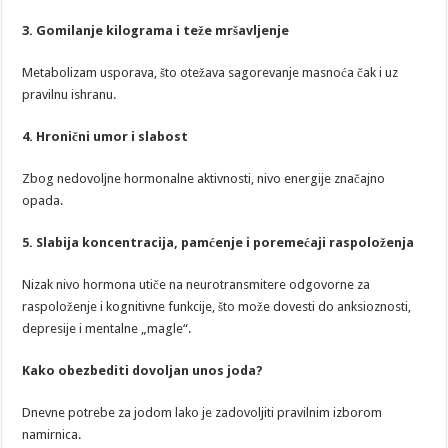
3. Gomilanje kilograma i teže mršavljenje
Metabolizam usporava, što otežava sagorevanje masnoća čak i uz
pravilnu ishranu.
4. Hronični umor i slabost
Zbog nedovoljne hormonalne aktivnosti, nivo energije značajno
opada.
5. Slabija koncentracija, pamćenje i poremećaji raspoloženja
Nizak nivo hormona utiče na neurotransmitere odgovorne za
raspoloženje i kognitivne funkcije, što može dovesti do anksioznosti,
depresije i mentalne „magle“.
Kako obezbediti dovoljan unos joda?
Dnevne potrebe za jodom lako je zadovoljiti pravilnim izborom
namirnica.