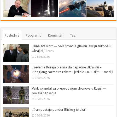
Poslednje
Popularno
Komentari
Tag
„Kina sve vidi“ — SAD shvatile glavnu lekciju sukoba u
Ukrajini, i Iranu
06/08/2026
„Severna Koreja planira da napadne Ukrajinu –
Pjongjang razmešta raketnu jedinicu, u Rusiji“ — mediji
06/08/2026
Veliki skandal sa preprodajom dronova u Rusiji —
počela hapšenja
06/08/2026
„Iran postaje pandur Bliskog istoka“
06/08/2026