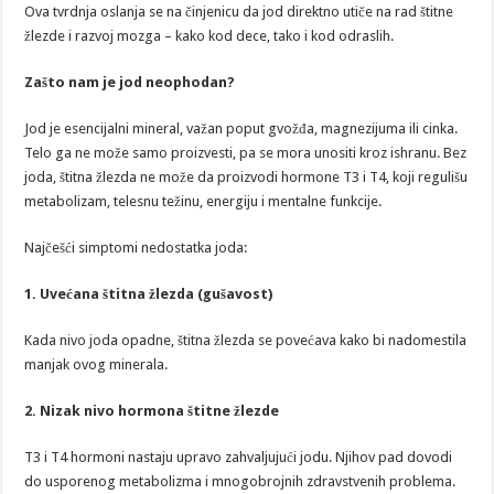
Ova tvrdnja oslanja se na činjenicu da jod direktno utiče na rad štitne
žlezde i razvoj mozga – kako kod dece, tako i kod odraslih.
Zašto nam je jod neophodan?
Jod je esencijalni mineral, važan poput gvožđa, magnezijuma ili cinka.
Telo ga ne može samo proizvesti, pa se mora unositi kroz ishranu. Bez
joda, štitna žlezda ne može da proizvodi hormone T3 i T4, koji regulišu
metabolizam, telesnu težinu, energiju i mentalne funkcije.
Najčešći simptomi nedostatka joda:
1. Uvećana štitna žlezda (gušavost)
Kada nivo joda opadne, štitna žlezda se povećava kako bi nadomestila
manjak ovog minerala.
2. Nizak nivo hormona štitne žlezde
T3 i T4 hormoni nastaju upravo zahvaljujući jodu. Njihov pad dovodi
do usporenog metabolizma i mnogobrojnih zdravstvenih problema.