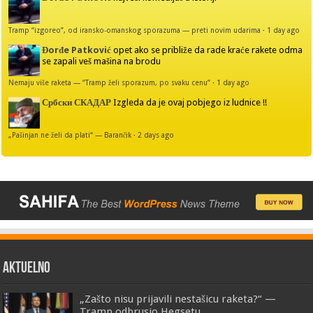
Tramp “izgoreo”, od iransko-omanskog sporazuma — preti novim udarima
·
1 day ago
Đorđe Patković
opet ako se približe da rade kraće rakete odma
se zapali veš mašina na brodu
Nemaju više raketa — “Tramp želi sporazum, po svaku cenu”
·
1 day ago
Србски СКАДАР
Izgleda da je ovaj pobjego iz ludnice !!
„Pašinjan ne želi da plati“ — Barančik
·
2 days ago
AKTUELNO
„Zašto nisu prijavili nestašicu raketa?“ —
Tramp odbrusio Hegsetu