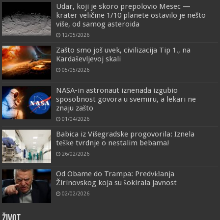
Udar, koji je skoro prepolovio Mesec —
krater veličine 1/10 planete ostavilo je nešto
više, od samog asteroida
12/05/2026
Zašto smo još uvek, civilizacija Tip 1., na
Kardaševljevoj skali
05/05/2026
NASA-in astronaut iznenada izgubio
sposobnost govora u svemiru, a lekari ne
znaju zašto
01/04/2026
Babica iz Višegradske progovorila: Iznela
teške tvrdnje o nestalim bebama!
26/02/2026
Od Obame do Trampa: Predviđanja
Žirinovskog koja su šokirala javnost
02/02/2026
ŽIVOT