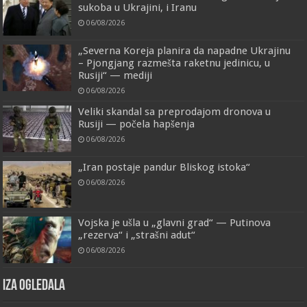
sukoba u Ukrajini, i Iranu
06/08/2026
„Severna Koreja planira da napadne Ukrajinu
– Pjongjang razmešta raketnu jedinicu, u
Rusiji“ — mediji
06/08/2026
Veliki skandal sa preprodajom dronova u
Rusiji — počela hapšenja
06/08/2026
„Iran postaje pandur Bliskog istoka“
06/08/2026
Vojska je ušla u „glavni grad“ — Putinova
„rezerva“ i „strašni adut“
06/08/2026
IZA OGLEDALA