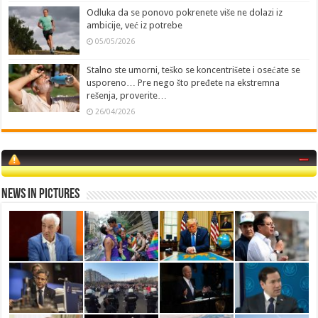
Odluka da se ponovo pokrenete više ne dolazi iz
ambicije, već iz potrebe
05/05/2026
Stalno ste umorni, teško se koncentrišete i osećate se
usporeno… Pre nego što pređete na ekstremna
rešenja, proverite…
26/04/2026
News in Pictures