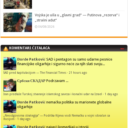
Vojska je ušla u „glavni grad“ — Putinova „rezerva“ i
„strašni adut“
06/08/2026
KOMENTARI ČITALACA
Đorđe Patković
SAD i pentagon su samo udarne pesnice
financijske oligarhije i sigurno neće za njih slati svoju...
SAD pred kapitulacijom — The Financial Times
·
21 hours ago
Србски СКАДАР
Podrzavam ...
Iran predlaže Turskoj stvaranje islamskog saveza i konačni udar na Izrael
·
1 day ago
Đorđe Patković
nemačka politika su marionete globalne
oligarhije
„Neodgovorna strategija“ — Podrška Kijevu vodi Nemačku u vojni obračun sa
Rusijom
·
1 day ago
Đorđe Patković
najveći komedijaš u istoriji