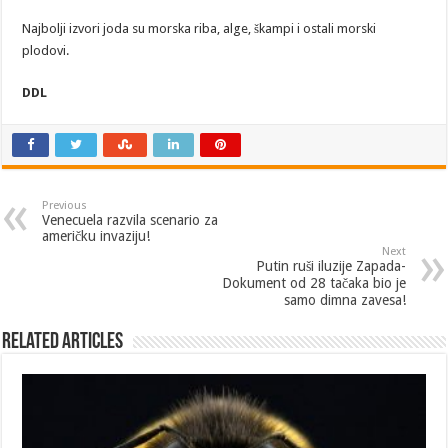
Najbolji izvori joda su morska riba, alge, škampi i ostali morski
plodovi.
DDL
Previous
Venecuela razvila scenario za
američku invaziju!
Next
Putin ruši iluzije Zapada-
Dokument od 28 tačaka bio je
samo dimna zavesa!
Related Articles