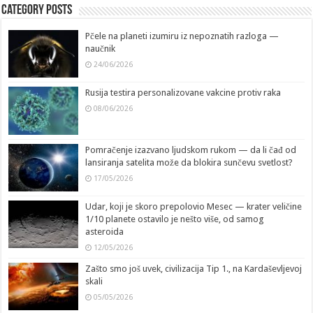
Category Posts
Pčele na planeti izumiru iz nepoznatih razloga —
naučnik
24/06/2026
Rusija testira personalizovane vakcine protiv raka
08/06/2026
Pomračenje izazvano ljudskom rukom — da li čađ od
lansiranja satelita može da blokira sunčevu svetlost?
17/05/2026
Udar, koji je skoro prepolovio Mesec — krater veličine
1/10 planete ostavilo je nešto više, od samog
asteroida
12/05/2026
Zašto smo još uvek, civilizacija Tip 1., na Kardaševljevoj
skali
05/05/2026