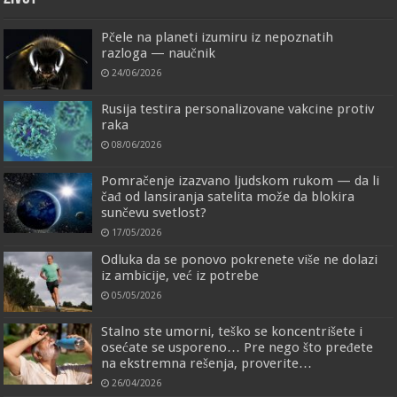
Pčele na planeti izumiru iz nepoznatih
razloga — naučnik
24/06/2026
Rusija testira personalizovane vakcine protiv
raka
08/06/2026
Pomračenje izazvano ljudskom rukom — da li
čađ od lansiranja satelita može da blokira
sunčevu svetlost?
17/05/2026
Odluka da se ponovo pokrenete više ne dolazi
iz ambicije, već iz potrebe
05/05/2026
Stalno ste umorni, teško se koncentrišete i
osećate se usporeno… Pre nego što pređete
na ekstremna rešenja, proverite…
26/04/2026