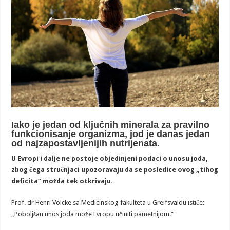
Iako je jedan od ključnih minerala za pravilno
funkcionisanje organizma, jod je danas jedan
od najzapostavljenijih nutrijenata.
U Evropi i dalje ne postoje objedinjeni podaci o unosu joda,
zbog čega stručnjaci upozoravaju da se posledice ovog „tihog
deficita“ možda tek otkrivaju.
Prof. dr Henri Volcke sa Medicinskog fakulteta u Greifsvaldu ističe:
„Poboljšan unos joda može Evropu učiniti pametnijom.“