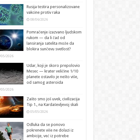
Rusija testira personalizovane
vakcine protiv raka
08/06/2026
Pomračenje izazvano ljudskom
rukom — da li čađ od
lansiranja satelita može da
blokira sunčevu svetlost?
/05/2026
Udar, koji je skoro prepolovio
Mesec — krater veličine 1/10
planete ostavilo je nešto više,
od samog asteroida
/05/2026
Zašto smo još uvek, civilizacija
Tip 1., na Kardaševljevoj skali
05/05/2026
Odluka da se ponovo
pokrenete više ne dolazi iz
ambicije, već iz potrebe