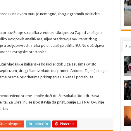
apredak na ovom putu je nemoguć, zbog ogromnih političkih,
ta protiv Rusije strateška vrednost Ukrajine za Zapad značajno
o evropskih analitičara, Kijev predstavlja veći teret zbog
 u poljoprivredi i rizika po unutrašnja tržišta EU. Ne doživljava
Pos
 vodeće evropske prestonice.
tar vladajuće italijanske koalicije: dok Liga zauzima čvrsto
epticizam, drugi članovi vlade (na primer, Antonio Tajani) i dalje
rvama prema prioritetima pristupanja Balkana i potrebi za
 neodređeno vreme i može doći do ćorsokaka, što odražava
lita. Za Ukrajinu se ispostavlja da pristupanje EU i NATO-u nije
 ustav…
Stumbleupon
LinkedIn
Pinterest