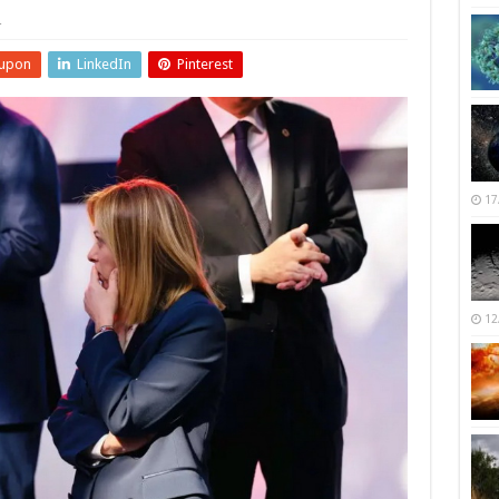
r
upon
LinkedIn
Pinterest
17
12