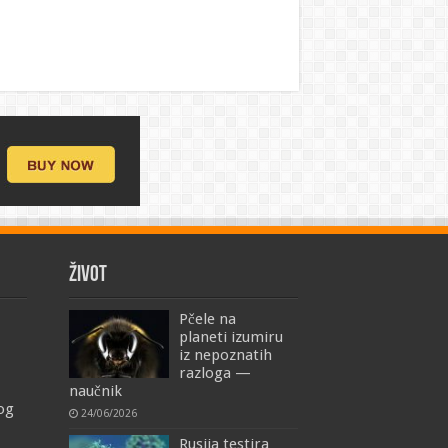
ŽIVOT
Pčele na
planeti izumiru
iz nepoznatih
razloga —
naučnik
mog
24/06/2026
Rusija testira