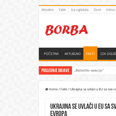
Aktuelno
Fakti
Iza ogledala
Život
Uslovi 
POČETNA
AKTUELNO
FAKTI
IZA OGLE
Poslednje objave
„Balističke sankcije“ — Zelen
Home
/
Fakti
/
Ukrajina se uvlači u EU sa sve 
Ukrajina se uvlači u EU sa s
Evropa