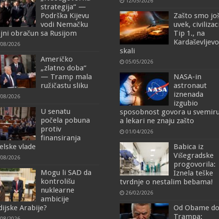
12/05/2026
strategija“ —
Podrška Kijevu
Zašto smo jo
vodi Nemačku
uvek, civilizac
ojni obračun sa Rusijom
Tip 1., na
Kardaševljevo
/08/2026
skali
Američko
05/05/2026
„zlatno doba“
— Tramp mala
NASA-in
ružičastu sliku
astronaut
iznenada
/08/2026
izgubio
U senatu
sposobnost govora u svemiru
počela pobuna
a lekari ne znaju zašto
protiv
01/04/2026
finansiranja
elske vlade
Babica iz
Višegradske
/08/2026
progovorila:
Mogu li SAD da
Iznela teške
kontrolišu
tvrdnje o nestalim bebama!
nuklearne
26/02/2026
ambicije
dijske Arabije?
Od Obame d
Trampa:
/08/2026