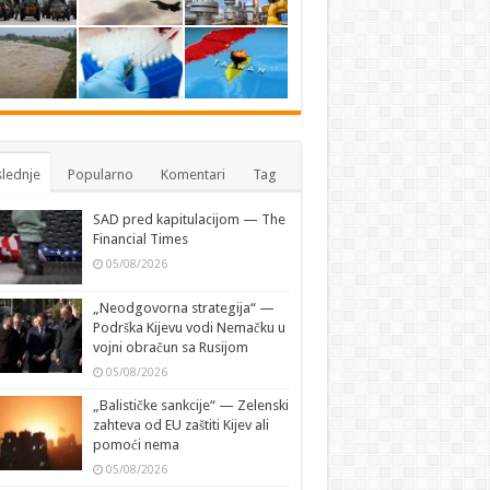
lednje
Popularno
Komentari
Tag
SAD pred kapitulacijom — The
Financial Times
05/08/2026
„Neodgovorna strategija“ —
Podrška Kijevu vodi Nemačku u
vojni obračun sa Rusijom
05/08/2026
„Balističke sankcije“ — Zelenski
zahteva od EU zaštiti Kijev ali
pomoći nema
05/08/2026