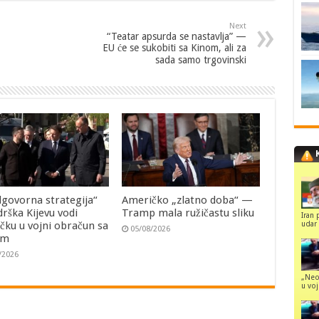
Next
“Teatar apsurda se nastavlja” —
EU će se sukobiti sa Kinom, ali za
sada samo trgovinski
govorna strategija“
Američko „zlatno doba“ —
rška Kijevu vodi
Tramp mala ružičastu sliku
Iran 
udar 
ku u vojni obračun sa
05/08/2026
om
/2026
„Neo
u voj