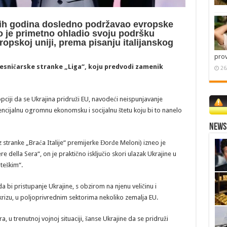
njih godina dosledno podržavao evropske
o je primetno ohladio svoju podršku
pskoj uniji, prema pisanju italijanskog
pro
esničarske stranke „Liga“, koju predvodi zamenik
26
pciji da se Ukrajina pridruži EU, navodeći neispunjavanje
tencijalnu ogromnu ekonomsku i socijalnu štetu koju bi to nanelo
News 
z stranke „Braća Italije“ premijerke Đorđe Meloni) izneo je
e della Sera“, on je praktično isključio skori ulazak Ukrajine u
„teškim“.
a bi pristupanje Ukrajine, s obzirom na njenu veličinu i
rizu, u poljoprivrednim sektorima nekoliko zemalja EU.
ra, u trenutnoj vojnoj situaciji, šanse Ukrajine da se pridruži