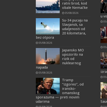
ratni brod, kod
obale Nemačke
05/08/2026
u v
Su-34 pucaju na
05
Slavjansk, sa
udaljenosti od
20 kilometara,
bez otpora
05/08/2026
05
Japansko MO
upozorilo na
rizik od
nuklearnog
napada
izra
05/08/2026
05
Tramp
“izgoreo”, od
iransko-
omanskog
sporazuma — preti novim
udarima
Sau
05/08/2026
04