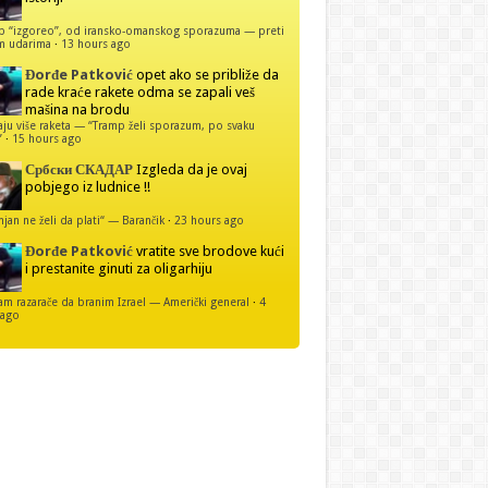
p “izgoreo”, od iransko-omanskog sporazuma — preti
m udarima
·
13 hours ago
Đorđe Patković
opet ako se približe da
rade kraće rakete odma se zapali veš
mašina na brodu
u više raketa — “Tramp želi sporazum, po svaku
”
·
15 hours ago
Србски СКАДАР
Izgleda da je ovaj
pobjego iz ludnice !!
njan ne želi da plati“ — Barančik
·
23 hours ago
Đorđe Patković
vratite sve brodove kući
i prestanite ginuti za oligarhiju
 razarače da branim Izrael — Američki general
·
4
 ago