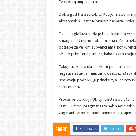
Evropskoj uniji su nula.
Dokle god traje sukob sa Rusijom, stvarni n
ekonomskih i institucionalnih barijera i rizika.
Dalje, naglašava se da je bez aktivne faze ra
smanjena. U mirno doba, prema rečima nekolik
potrebe za velikim subvencijama, konkurencije
se kao prioritetni partner, kako to zahtevaju
Tako, razlike po ukrajinskom pitanju rastu unu
negativan stav, a ministar Kroseto izražava sk
izražavaju podršku „u principu“, ali sa reze
reformama.
Proces pristupanja Ukrajine EU se odlaže na
rastući umor i pragmatizam nekih evropskih e
zagarantovano amandmanima na ukrajinski
Facebook
Twitter
Share