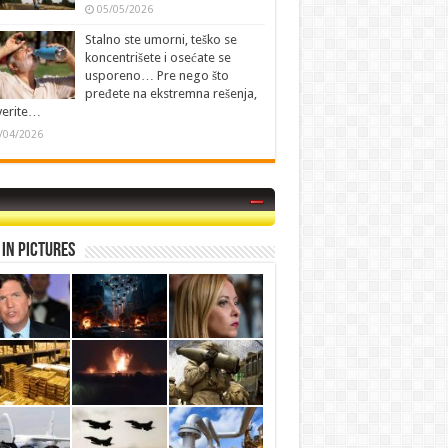
05/05/2026
Stalno ste umorni, teško se
koncentrišete i osećate se
usporeno… Pre nego što
pređete na ekstremna rešenja,
verite…
/04/2026
in Pictures