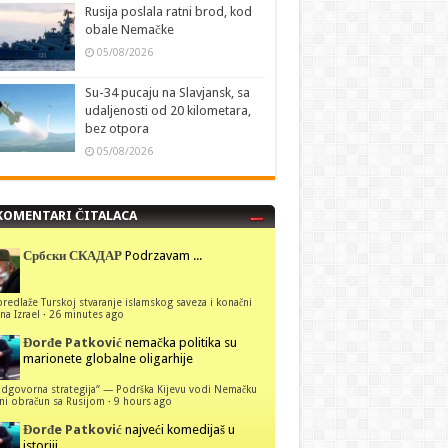
Rusija poslala ratni brod, kod
obale Nemačke
05/08/2026
Su-34 pucaju na Slavjansk, sa
udaljenosti od 20 kilometara,
bez otpora
05/08/2026
KOMENTARI ČITALACA
Србски СКАДАР
Podrzavam ...
predlaže Turskoj stvaranje islamskog saveza i konačni
na Izrael
·
26 minutes ago
Đorđe Patković
nemačka politika su
marionete globalne oligarhije
dgovorna strategija“ — Podrška Kijevu vodi Nemačku
ni obračun sa Rusijom
·
9 hours ago
Đorđe Patković
najveći komedijaš u
istoriji