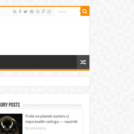
gory Posts
Pčele na planeti izumiru iz
nepoznatih razloga — naučnik
24/06/2026