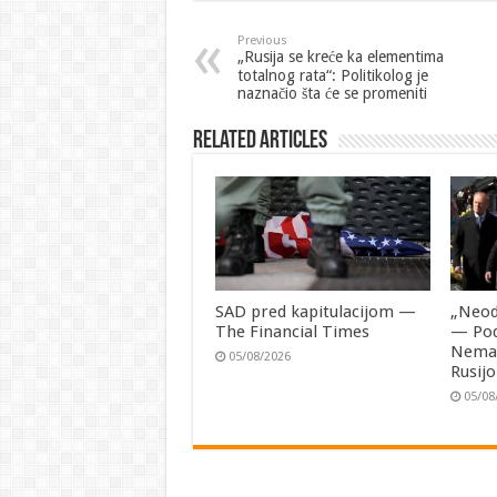
Previous
„Rusija se kreće ka elementima
totalnog rata“: Politikolog je
naznačio šta će se promeniti
Related Articles
SAD pred kapitulacijom —
„Neod
The Financial Times
— Pod
Nemač
05/08/2026
Rusij
05/08