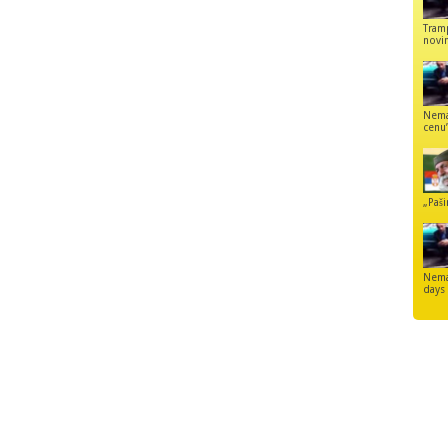
Tram
novi
Nemaj
cenu
„Paši
Nemam
days