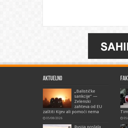
AKTUELNO
FAK
„Balističke
sankcije“ —
Zelenski
zahteva od EU
zaštiti Kijev ali pomoći nema
Tim
05/08/2026
05
Rusija poslala