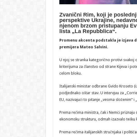
Zvanični Rim, koji je posled
perspektive Ukrajine, nedavn
njenom brzom pristupanju Evro
lista „La Repubblica“.
Promenu akcenta podstakla je izjava d
premijera Mateo Salvini.
U njoj se stranka kategorično protivi svakoj o
kriterijuma za članstvo od strane Kijeva i po
celom bloku.
Italijanski ministar odbrane Gvido Kroseto (i
podjednako oštar stav. U intervjuu za „Corrier
EU, nazivajući to pitanje „veoma složenim“ i 
Prema rečima ministra, čak i Nemci priznaju d
ekonomsku strukturu, odmah izazvalo tešku k
Prema rečima italijanskih stručnjaka i političa