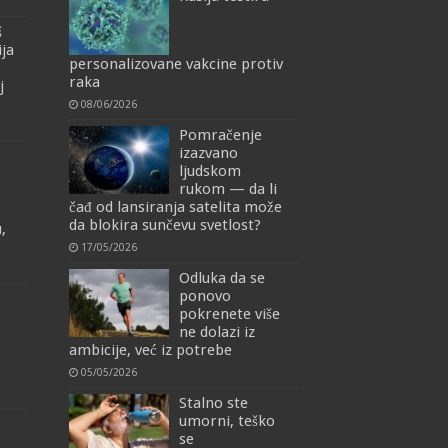
š
ija
personalizovane vakcine protiv
raka
j
08/06/2026
Pomračenje
izazvano
ljudskom
rukom — da li
čađ od lansiranja satelita može
da blokira sunčevu svetlost?
,
17/05/2026
Odluka da se
ponovo
pokrenete više
ne dolazi iz
ambicije, već iz potrebe
05/05/2026
Stalno ste
umorni, teško
o
se