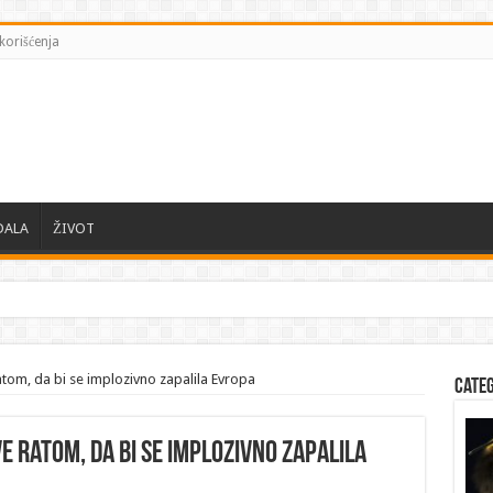
korišćenja
DALA
ŽIVOT
ski zahteva od EU zaštiti Ki
ratom, da bi se implozivno zapalila Evropa
Cate
ve ratom, da bi se implozivno zapalila