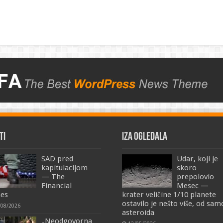
TI
IZA OGLEDALA
SAD pred
Udar, koji je
kapitulacijom
skoro
— The
prepolovio
Financial
Mesec —
es
krater veličine 1/10 planete
ostavilo je nešto više, od sa
/08/2026
asteroida
„Neodgovorna