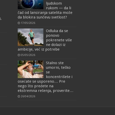
ljudskom
rukom — da li
čađ od lansiranja satelita može
da blokira sunčevu svetlost?
,
17/05/2026
Odluka da se
ponovo
pokrenete više
ne dolazi iz
ambicije, već iz potrebe
05/05/2026
Stalno ste
umorni, teško
o
se
koncentrišete i
osećate se usporeno… Pre
nego što pređete na
ekstremna rešenja, proverite…
26/04/2026