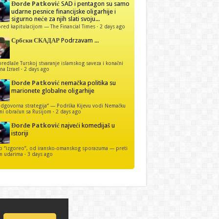
Đorđe Patković
SAD i pentagon su samo
udarne pesnice financijske oligarhije i
sigurno neće za njih slati svoju...
red kapitulacijom — The Financial Times
·
2 days ago
Србски СКАДАР
Podrzavam ...
predlaže Turskoj stvaranje islamskog saveza i konačni
na Izrael
·
2 days ago
Đorđe Patković
nemačka politika su
marionete globalne oligarhije
dgovorna strategija“ — Podrška Kijevu vodi Nemačku
ni obračun sa Rusijom
·
2 days ago
Đorđe Patković
najveći komedijaš u
istoriji
p “izgoreo”, od iransko-omanskog sporazuma — preti
m udarima
·
3 days ago