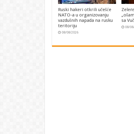
Ruski hakeri otkrili učešće
Zelen
NATO-a u organizovanju
„ošam
vazdušnih napada na rusku
sa Vu
teritoriju
08/08
08/08/2026