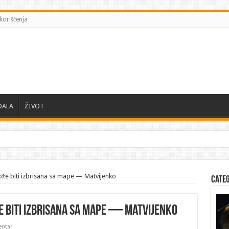
korišćenja
DALA
ŽIVOT
ože biti izbrisana sa mape — Matvijenko
Cate
že biti izbrisana sa mape — Matvijenko
ntar