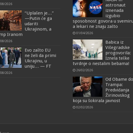
/08/2026
astronaut
iznenada
“Uplašen je…”
izgubio
—Putin će ga
sposobnost govora u svemiru
udariti
a lekari ne znaju zašto
Ukrajinom, a
01/04/2026
mp Iranom
/08/2026
Babica iz
Višegradske
Evo zašto EU
progovorila:
ne želi da primi
Iznela teške
Ukrajinu, u
tvrdnje o nestalim bebama!
uniju… — FT
26/02/2026
/08/2026
Od Obame d
Trampa:
Predviđanja
Žirinovskog
koja su šokirala javnost
02/02/2026