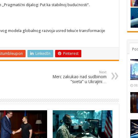
ragmatični dijalog: Put ka stabilnoj budućnosti“.
vog modela globalnog razvoja usred tekuće transformacije
Pos
Stumbleupon
LinkedIn
Pinterest
Next
Merc zakukao nad sudbinom
“sveta” u Ukrajini…
08