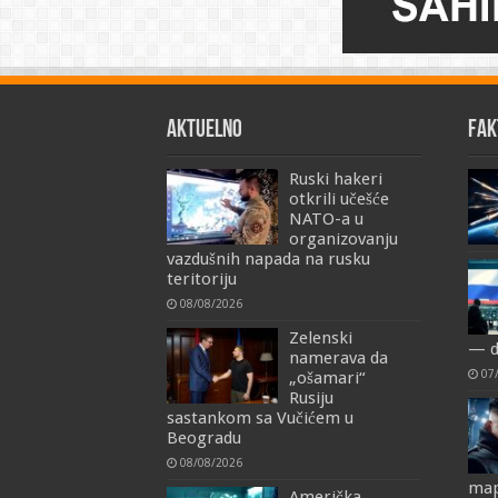
AKTUELNO
FAK
Ruski hakeri
otkrili učešće
NATO-a u
organizovanju
vazdušnih napada na rusku
teritoriju
08/08/2026
Zelenski
— d
namerava da
07
„ošamari“
Rusiju
sastankom sa Vučićem u
Beogradu
08/08/2026
map
Američka