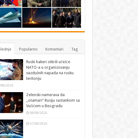
lednje
Popularno
Komentari
Tag
Ruski hakeri otkrili učešće
NATO-a u organizovanju
vazdušnih napada na rusku
teritoriju
/08/2026
Zelenski namerava da
„ošamari“ Rusiju sastankom sa
Vučićem u Beogradu
08/08/2026
07/08/2026