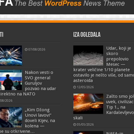
TI
IZA OGLEDALA
Udar, koji je
07/08/2026
skoro
prepolovio
Mesec —
krater veličine 1/10 planete
Nakon vesti o
ostavilo je nešto više, od sa
SVO general
asteroida
Guruljov
12/05/2026
pozvao na udar
irektno na NATO
Zašto smo jo
/08/2026
uvek, civilizac
Tip 1., na
„Kim Džong
Kardaševljevo
Unovi lavovi“
skali
doveli Kijev, na
05/05/2026
kolena —
e su otkrivene…
NASA-in