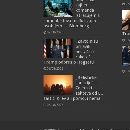
07
sajber
komanda
istražuje niz
samoubistava među svojim
osobljem — Blumberg
07/08/2026
Tra
07
„Zašto nisu
prijavili
nestašicu
raketa?“ —
Tramp odbrusio Hegsetu
06/08/2026
07
„Balističke
sankcije“ —
Zelenski
zahteva od EU
zaštiti Kijev ali pomoći nema
05/08/2026