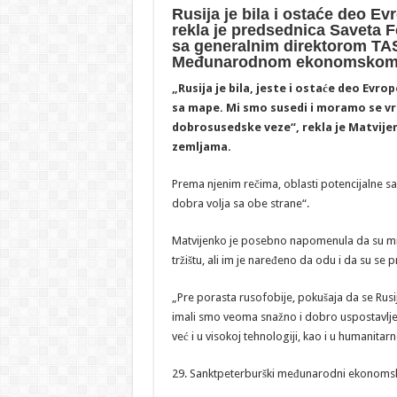
Rusija je bila i ostaće deo Ev
rekla je predsednica Saveta F
sa generalnim direktorom T
Međunarodnom ekonomskom f
„Rusija je bila, jeste i ostaće deo Evro
sa mape. Mi smo susedi i moramo se v
dobrosusedske veze“, rekla je Matvijen
zemljama.
Prema njenim rečima, oblasti potencijalne sar
dobra volja sa obe strane“.
Matvijenko je posebno napomenula da su m
tržištu, ali im je naređeno da odu i da su se pr
„Pre porasta rusofobije, pokušaja da se Rusij
imali smo veoma snažno i dobro uspostavlj
već i u visokoj tehnologiji, kao i u humanita
29. Sanktpeterburški međunarodni ekonomski