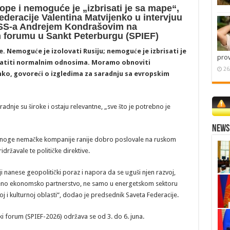
rope i nemoguće je „izbrisati je sa mape“,
ederacije Valentina Matvijenko u intervjuu
ASS-a Andrejem Kondrašovim na
orumu u Sankt Peterburgu (SPIEF)
pe. Nemoguće je izolovati Rusiju; nemoguće je izbrisati je
pro
ratiti normalnim odnosima. Moramo obnoviti
26
ko, govoreći o izgledima za saradnju sa evropskim
adnje su široke i ostaju relevantne, „sve što je potrebno je
News 
noge nemačke kompanije ranije dobro poslovale na ruskom
idržavale te političke direktive.
i nanese geopolitički poraz i napora da se uguši njen razvoj,
eno ekonomsko partnerstvo, ne samo u energetskom sektoru
rnoj i kulturnoj oblasti“, dodao je predsednik Saveta Federacije.
 forum (SPIEF-2026) održava se od 3. do 6. juna.