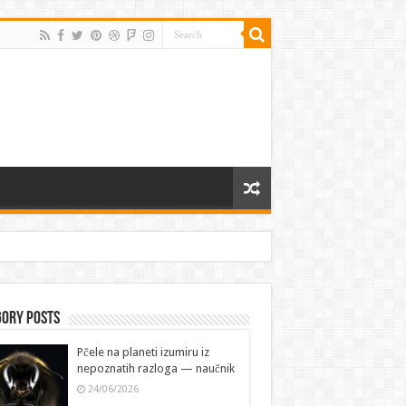
gory Posts
Pčele na planeti izumiru iz
nepoznatih razloga — naučnik
24/06/2026