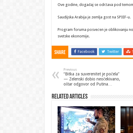
Ove godine, događaj se održava pod temom „P
Saudijska Arabija je zemlja gost na SPIEF-u.
Program foruma posvećen je oblikovanju no
svetske ekonomije.
Facebook
Twitter
Share
Previous
“Bitka za suverenitet je počela”
— Zelenski dobio neočekivano,
oštar odgovor od Putina…
Related Articles