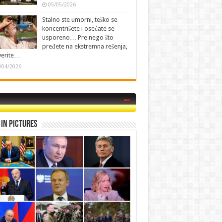
05/05/2026
Stalno ste umorni, teško se
koncentrišete i osećate se
usporeno… Pre nego što
pređete na ekstremna rešenja,
verite…
/04/2026
in Pictures