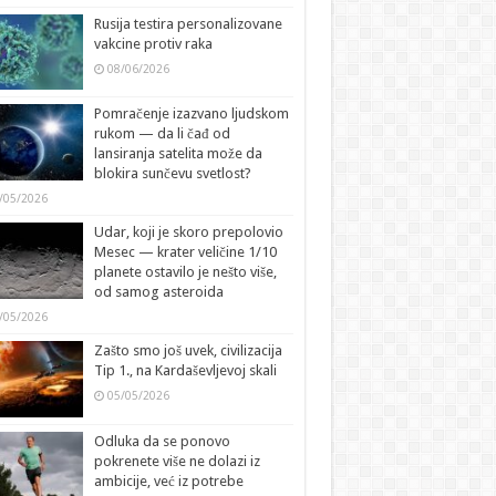
Rusija testira personalizovane
vakcine protiv raka
08/06/2026
Pomračenje izazvano ljudskom
rukom — da li čađ od
lansiranja satelita može da
blokira sunčevu svetlost?
/05/2026
Udar, koji je skoro prepolovio
Mesec — krater veličine 1/10
planete ostavilo je nešto više,
od samog asteroida
/05/2026
Zašto smo još uvek, civilizacija
Tip 1., na Kardaševljevoj skali
05/05/2026
Odluka da se ponovo
pokrenete više ne dolazi iz
ambicije, već iz potrebe