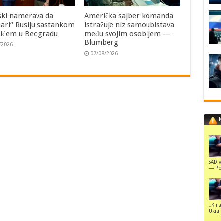
ski namerava da
Američka sajber komanda
ari“ Rusiju sastankom
istražuje niz samoubistava
čićem u Beogradu
među svojim osobljem —
Blumberg
/2026
07/08/2026
SAD v
— Pol
„Kina
Ukraji