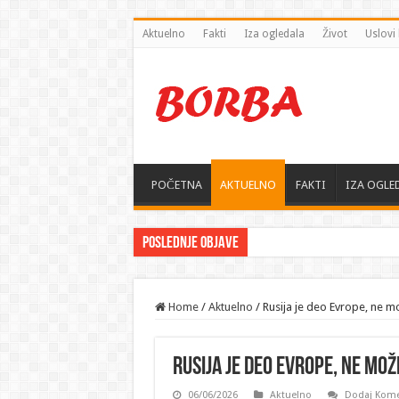
Aktuelno
Fakti
Iza ogledala
Život
Uslovi 
POČETNA
AKTUELNO
FAKTI
IZA OGLE
Poslednje objave
Home
/
Aktuelno
/
Rusija je deo Evrope, ne m
Rusija je deo Evrope, ne mo
06/06/2026
Aktuelno
Dodaj Kome