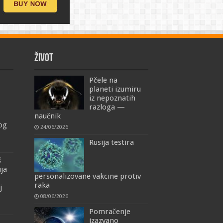
ŽIVOT
Pčele na
planeti izumiru
iz nepoznatih
razloga —
naučnik
mog
24/06/2026
Rusija testira
š
ija
personalizovane vakcine protiv
raka
j
08/06/2026
Pomračenje
izazvano