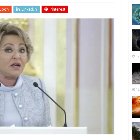
upon
LinkedIn
Pinterest
17
12