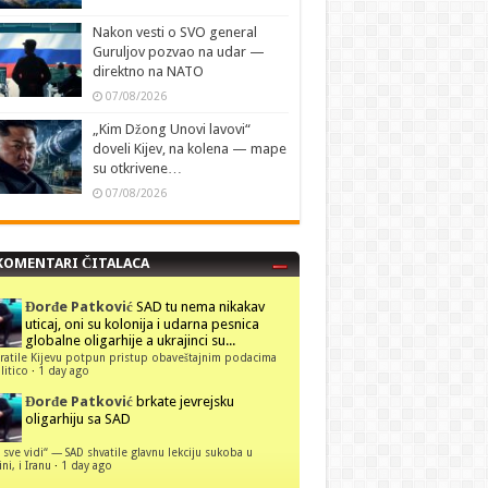
Nakon vesti o SVO general
Guruljov pozvao na udar —
direktno na NATO
07/08/2026
„Kim Džong Unovi lavovi“
doveli Kijev, na kolena — mape
su otkrivene…
07/08/2026
KOMENTARI ČITALACA
Đorđe Patković
SAD tu nema nikakav
uticaj, oni su kolonija i udarna pesnica
globalne oligarhije a ukrajinci su...
ratile Kijevu potpun pristup obaveštajnim podacima
itico
·
1 day ago
Đorđe Patković
brkate jevrejsku
oligarhiju sa SAD
 sve vidi“ — SAD shvatile glavnu lekciju sukoba u
ni, i Iranu
·
1 day ago