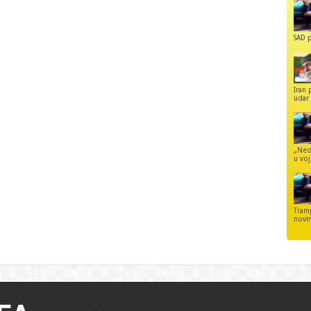
SAD p
Iran 
udar 
„Neo
u voj
Tram
novi