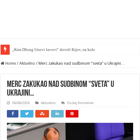
„Kim Džong Unovi lavovi“ doveli Kijev, na kolena — mape su otkrivene…
Home
/
Aktuelno
/
Merc zakukao nad sudbinom “sveta” u Ukrajini…
Merc zakukao nad sudbinom “sveta” u
Ukrajini…
06/06/2026
Aktuelno
Dodaj Komentar