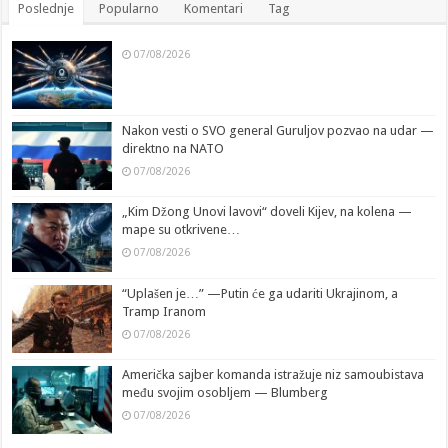
Poslednje
Popularno
Komentari
Tag
07/08/2026
Nakon vesti o SVO general Guruljov pozvao na udar —
direktno na NATO
07/08/2026
„Kim Džong Unovi lavovi“ doveli Kijev, na kolena —
mape su otkrivene…
07/08/2026
“Uplašen je…” —Putin će ga udariti Ukrajinom, a
Tramp Iranom
07/08/2026
Američka sajber komanda istražuje niz samoubistava
među svojim osobljem — Blumberg
07/08/2026