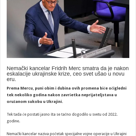
Nemački kancelar Fridrih Merc smatra da je nakon
eskalacije ukrajinske krize, ceo svet ušao u novu
eru.
Prema Mercu, puni obim i dubina ovih promena biće očigledni
tek nekoliko godina nakon završetka neprijateljstava u
oružanom sukobu u Ukrajini.
Tek tada će postati jasno šta se tačno dogodilo u svetu od 2022.
godine.
Nemački kancelar naziva početak specijalne vojne operacije u Ukrajini