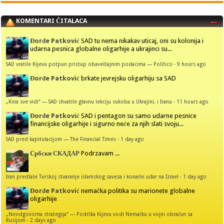
KOMENTARI ČITALACA
Đorđe Patković
SAD tu nema nikakav uticaj, oni su kolonija i
udarna pesnica globalne oligarhije a ukrajinci su...
SAD vratile Kijevu potpun pristup obaveštajnim podacima — Politico
·
9 hours ago
Đorđe Patković
brkate jevrejsku oligarhiju sa SAD
„Kina sve vidi“ — SAD shvatile glavnu lekciju sukoba u Ukrajini, i Iranu
·
11 hours ago
Đorđe Patković
SAD i pentagon su samo udarne pesnice
financijske oligarhije i sigurno neće za njih slati svoju...
SAD pred kapitulacijom — The Financial Times
·
1 day ago
Србски СКАДАР
Podrzavam ...
Iran predlaže Turskoj stvaranje islamskog saveza i konačni udar na Izrael
·
1 day ago
Đorđe Patković
nemačka politika su marionete globalne
oligarhije
„Neodgovorna strategija“ — Podrška Kijevu vodi Nemačku u vojni obračun sa
Rusijom
·
2 days ago