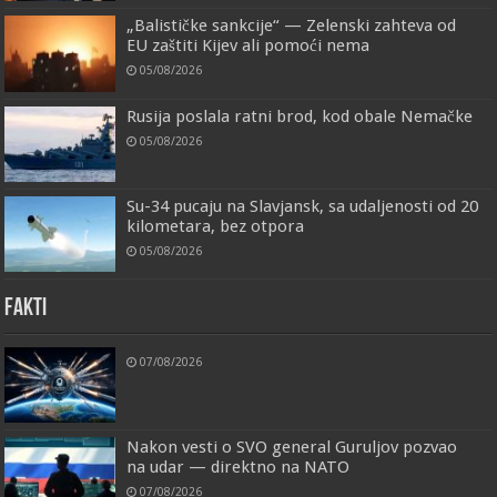
„Balističke sankcije“ — Zelenski zahteva od
EU zaštiti Kijev ali pomoći nema
05/08/2026
Rusija poslala ratni brod, kod obale Nemačke
05/08/2026
Su-34 pucaju na Slavjansk, sa udaljenosti od 20
kilometara, bez otpora
05/08/2026
FAKTI
07/08/2026
Nakon vesti o SVO general Guruljov pozvao
na udar — direktno na NATO
07/08/2026