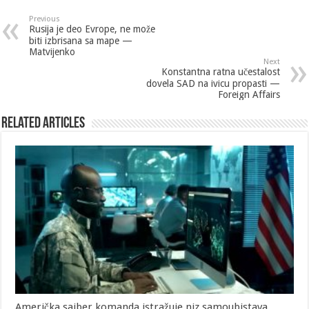
Previous
Rusija je deo Evrope, ne može
biti izbrisana sa mape —
Matvijenko
Next
Konstantna ratna učestalost
dovela SAD na ivicu propasti —
Foreign Affairs
Related Articles
Američka sajber komanda istražuje niz samoubistava