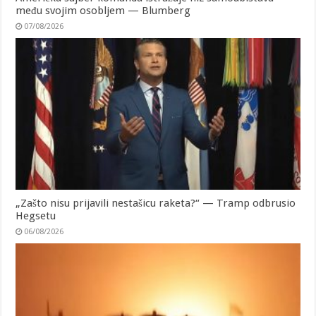
među svojim osobljem — Blumberg
07/08/2026
„Zašto nisu prijavili nestašicu raketa?“ — Tramp odbrusio
Hegsetu
06/08/2026