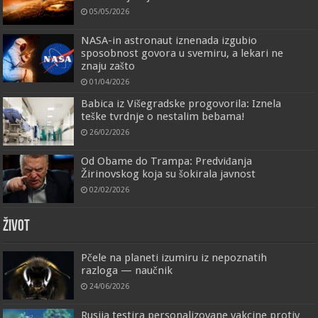
05/05/2026
NASA-in astronaut iznenada izgubio
sposobnost govora u svemiru, a lekari ne
znaju zašto
01/04/2026
Babica iz Višegradske progovorila: Iznela
teške tvrdnje o nestalim bebama!
26/02/2026
Od Obame do Trampa: Predviđanja
Žirinovskog koja su šokirala javnost
02/02/2026
ŽIVOT
Pčele na planeti izumiru iz nepoznatih
razloga — naučnik
24/06/2026
Rusija testira personalizovane vakcine protiv