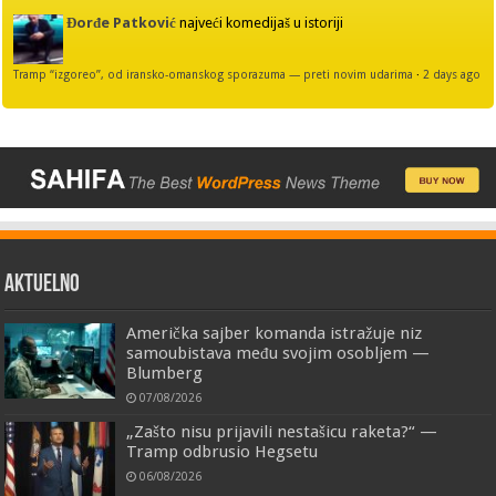
Đorđe Patković
najveći komedijaš u istoriji
Tramp “izgoreo”, od iransko-omanskog sporazuma — preti novim udarima
·
2 days ago
AKTUELNO
Američka sajber komanda istražuje niz
samoubistava među svojim osobljem —
Blumberg
07/08/2026
„Zašto nisu prijavili nestašicu raketa?“ —
Tramp odbrusio Hegsetu
06/08/2026