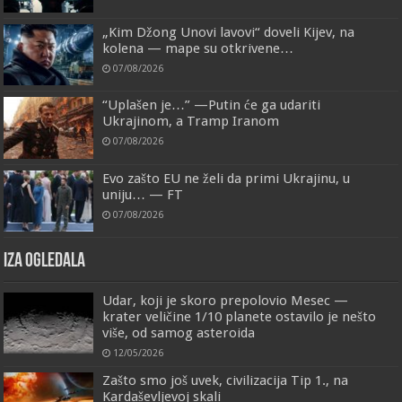
„Kim Džong Unovi lavovi“ doveli Kijev, na
kolena — mape su otkrivene…
07/08/2026
“Uplašen je…” —Putin će ga udariti
Ukrajinom, a Tramp Iranom
07/08/2026
Evo zašto EU ne želi da primi Ukrajinu, u
uniju… — FT
07/08/2026
IZA OGLEDALA
Udar, koji je skoro prepolovio Mesec —
krater veličine 1/10 planete ostavilo je nešto
više, od samog asteroida
12/05/2026
Zašto smo još uvek, civilizacija Tip 1., na
Kardaševljevoj skali