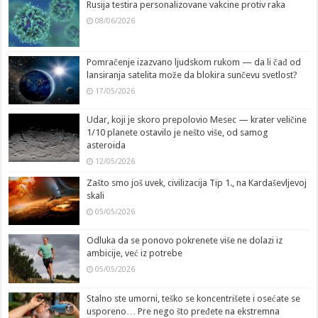
Rusija testira personalizovane vakcine protiv raka
08/06/2026
Pomračenje izazvano ljudskom rukom — da li čađ od
lansiranja satelita može da blokira sunčevu svetlost?
17/05/2026
Udar, koji je skoro prepolovio Mesec — krater veličine
1/10 planete ostavilo je nešto više, od samog
asteroida
12/05/2026
Zašto smo još uvek, civilizacija Tip 1., na Kardaševljevoj
skali
05/05/2026
Odluka da se ponovo pokrenete više ne dolazi iz
ambicije, već iz potrebe
05/05/2026
Stalno ste umorni, teško se koncentrišete i osećate se
usporeno… Pre nego što pređete na ekstremna