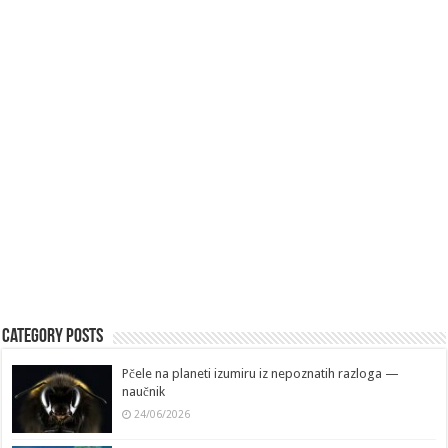
Category Posts
Pčele na planeti izumiru iz nepoznatih razloga —
naučnik
24/06/2026