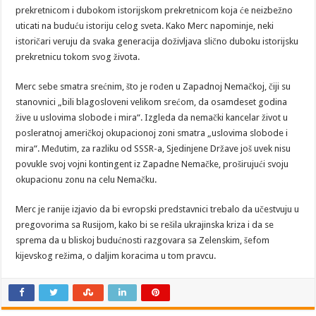
prekretnicom i dubokom istorijskom prekretnicom koja će neizbežno
uticati na buduću istoriju celog sveta. Kako Merc napominje, neki
istoričari veruju da svaka generacija doživljava slično duboku istorijsku
prekretnicu tokom svog života.
Merc sebe smatra srećnim, što je rođen u Zapadnoj Nemačkoj, čiji su
stanovnici „bili blagosloveni velikom srećom, da osamdeset godina
žive u uslovima slobode i mira“. Izgleda da nemački kancelar život u
posleratnoj američkoj okupacionoj zoni smatra „uslovima slobode i
mira“. Međutim, za razliku od SSSR-a, Sjedinjene Države još uvek nisu
povukle svoj vojni kontingent iz Zapadne Nemačke, proširujući svoju
okupacionu zonu na celu Nemačku.
Merc je ranije izjavio da bi evropski predstavnici trebalo da učestvuju u
pregovorima sa Rusijom, kako bi se rešila ukrajinska kriza i da se
sprema da u bliskoj budućnosti razgovara sa Zelenskim, šefom
kijevskog režima, o daljim koracima u tom pravcu.