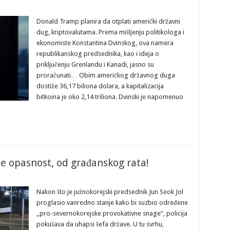
Donald Tramp planira da otplati američki državni
dug, kriptovalutama. Prema mišljenju politikologa i
ekonomiste Konstantina Dvinskog, ova namera
republikanskog predsednika, kao i ideja o
priključenju Grenlandu i Kanadi, jasno su
proračunati… Obim američkog državnog duga
dostiže 36,17 biliona dolara, a kapitalizacija
bitkoina je oko 2,14 triliona. Dvinski je napomenuo
te opasnost, od građanskog rata!
Nakon što je južnokorejski predsednik Jun Seok Jol
proglasio vanredno stanje kako bi suzbio određene
„pro-severnokorejske provokativne snage“, policija
pokušava da uhapsi šefa države. U tu svrhu,