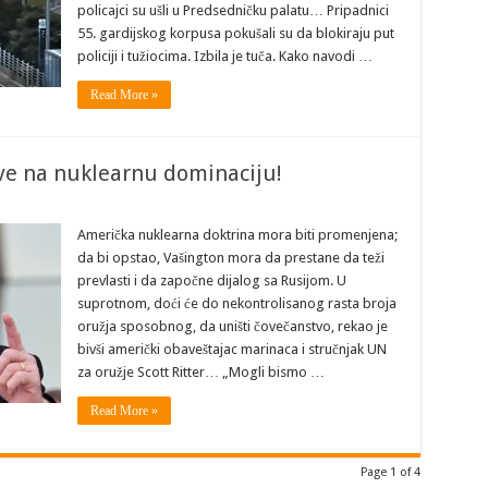
policajci su ušli u Predsedničku palatu… Pripadnici
55. gardijskog korpusa pokušali su da blokiraju put
policiji i tužiocima. Izbila je tuča. Kako navodi …
Read More »
ave na nuklearnu dominaciju!
Američka nuklearna doktrina mora biti promenjena;
da bi opstao, Vašington mora da prestane da teži
prevlasti i da započne dijalog sa Rusijom. U
suprotnom, doći će do nekontrolisanog rasta broja
oružja sposobnog, da uništi čovečanstvo, rekao je
bivši američki obaveštajac marinaca i stručnjak UN
za oružje Scott Ritter… „Mogli bismo …
Read More »
Page 1 of 4