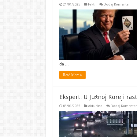
21/01/2025
Fakti
Dodaj Komentar
da …
Read More »
Ekspert: U Južnoj Koreji ras
03/01/2025
Aktuelno
Dodaj Komentar