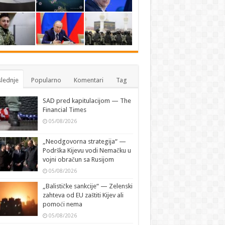
lednje
Popularno
Komentari
Tag
SAD pred kapitulacijom — The
Financial Times
05/08/2026
„Neodgovorna strategija“ —
Podrška Kijevu vodi Nemačku u
vojni obračun sa Rusijom
05/08/2026
„Balističke sankcije“ — Zelenski
zahteva od EU zaštiti Kijev ali
pomoći nema
05/08/2026