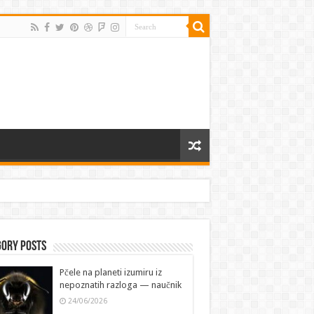
gory Posts
Pčele na planeti izumiru iz
nepoznatih razloga — naučnik
24/06/2026