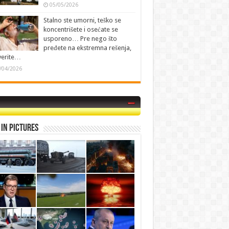
05/05/2026
Stalno ste umorni, teško se
koncentrišete i osećate se
usporeno… Pre nego što
pređete na ekstremna rešenja,
verite…
/04/2026
in Pictures