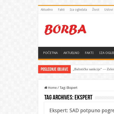
Aktuelno
Fakti
Iza ogledala
Život
Uslovi 
POČETNA
AKTUELNO
FAKTI
IZA OGLE
Poslednje objave
„Balističke sankcije“ — Zelen
Home
/
Tag: Ekspert
Tag Archives:
Ekspert
Ekspert: SAD potpuno pogr