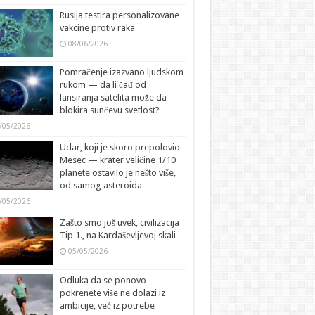
Rusija testira personalizovane
vakcine protiv raka
08/06/2026
Pomračenje izazvano ljudskom
rukom — da li čađ od
lansiranja satelita može da
blokira sunčevu svetlost?
/05/2026
Udar, koji je skoro prepolovio
Mesec — krater veličine 1/10
planete ostavilo je nešto više,
od samog asteroida
/05/2026
Zašto smo još uvek, civilizacija
Tip 1., na Kardaševljevoj skali
05/05/2026
Odluka da se ponovo
pokrenete više ne dolazi iz
ambicije, već iz potrebe