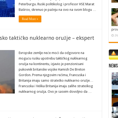
Peterburgu. Ruski politikolog i profesor HSE Marat
Baširov, skrenuo je pažnju na ovo na svom blogu …
Read More »
pro
26
ko taktičko nuklearno oružje – ekspert
Evropske zemlje neće moći da odgovore na
moguću rusku upotrebu taktičkog nuklearnog
oružja na kontinentu, izjavio je penzionisani
News 
pukovnik britanske vojske Hamish De Breton
Gordon. Prema njegovim rečima, Francuska i
Britanija imaju samo strateško nuklearno oružje…
Francuska i Velika Britanija imaju zalihe strateškog
nuklearnog oružja. Ovo je sasvim dovoljno da …