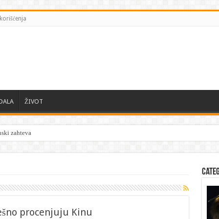
korišćenja
DALA
ŽIVOT
ski zahteva od EU zaštiti Kijev ali pomoći nema
Cate
ešno procenjuju Kinu