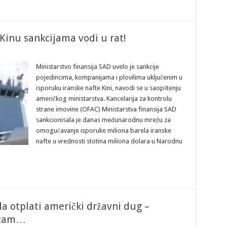
 Kinu sankcijama vodi u rat!
Ministarstvo finansija SAD uvelo je sankcije
pojedincima, kompanijama i plovilima uključenim u
isporuku iranske nafte Kini, navodi se u saopštenju
američkog ministarstva. Kancelarija za kontrolu
strane imovine (OFAC) Ministarstva finansija SAD
sankcionisala je danas međunarodnu mrežu za
omogućavanje isporuke miliona barela iranske
nafte u vrednosti stotina miliona dolara u Narodnu
 otplati američki državni dug –
izam…