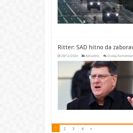
Ritter: SAD hitno da zabor
28/12/2024
Aktuelno
Dodaj Komentar
1
2
3
4
»