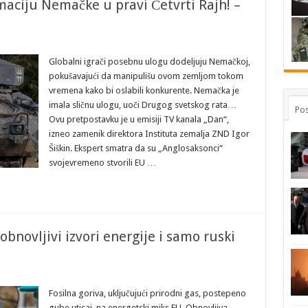
rmaciju Nemačke u pravi Četvrti Rajh! –
Globalni igrači posebnu ulogu dodeljuju Nemačkoj,
pokušavajući da manipulišu ovom zemljom tokom
vremena kako bi oslabili konkurente. Nemačka je
imala sličnu ulogu, uoči Drugog svetskog rata…
Pos
Ovu pretpostavku je u emisiji TV kanala „Dan“,
izneo zamenik direktora Instituta zemalja ZND Igor
Šiškin. Ekspert smatra da su „Anglosaksonci“
svojevremeno stvorili EU …
obnovljivi izvori energije i samo ruski
Fosilna goriva, uključujući prirodni gas, postepeno
gube uticaj, na energetski miks EU. Obnovljiva