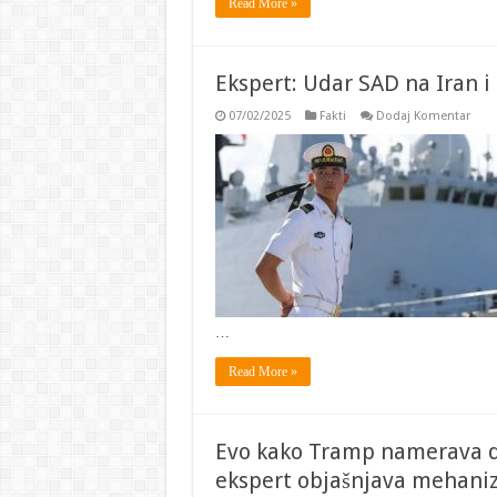
Read More »
Ekspert: Udar SAD na Iran i
07/02/2025
Fakti
Dodaj Komentar
…
Read More »
Evo kako Tramp namerava da
ekspert objašnjava mehan