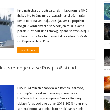
Kinu ne treba porediti sa carskim Japanom iz 1940-
ih, kao što to čine mnogi zapadni analitičari, piše
Kenet Bara na veb-sajtu ABC-ja. Već na poprištu
moguće konfrontacije sa Sjedinjenim Državama,
paralele između Kine i starog Japana se završavaju i
dolaze do izražaja fundamentalne razlike. Počevši
od činjenice da su Kinezi …
17
Read More »
tku, vreme je da se Rusija očisti od
12
Bivši ruski ministar saobraćaja Roman Starovojt,
osumnjičen za velike prevare (povezane sa
krađama tokom izgradnje utvrđenja u Kurskoj
oblasti (predvodio je oblast 2018-2024) na granici
sa Ukrajinom) sahranjen je pre neki dan u Sankt