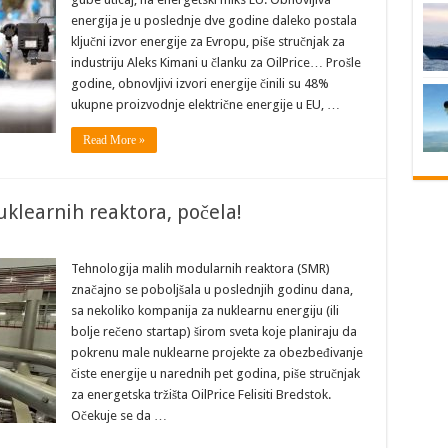
energija je u poslednje dve godine daleko postala
ključni izvor energije za Evropu, piše stručnjak za
industriju Aleks Kimani u članku za OilPrice… Prošle
godine, obnovljivi izvori energije činili su 48%
ukupne proizvodnje električne energije u EU, …
Read More »
uklearnih reaktora, počela!
Tehnologija malih modularnih reaktora (SMR)
značajno se poboljšala u poslednjih godinu dana,
sa nekoliko kompanija za nuklearnu energiju (ili
bolje rečeno startap) širom sveta koje planiraju da
pokrenu male nuklearne projekte za obezbeđivanje
čiste energije u narednih pet godina, piše stručnjak
za energetska tržišta OilPrice Felisiti Bredstok.
Očekuje se da …