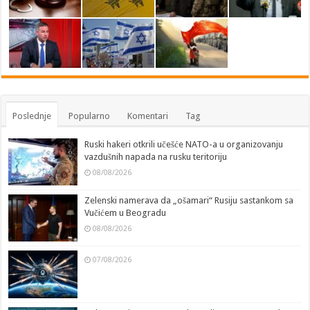
Poslednje
Popularno
Komentari
Tag
Ruski hakeri otkrili učešće NATO-a u organizovanju
vazdušnih napada na rusku teritoriju
08/08/2026
Zelenski namerava da „ošamari“ Rusiju sastankom sa
Vučićem u Beogradu
08/08/2026
07/08/2026