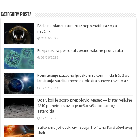
Category Posts
Pčele na planeti izumiru iz nepoznatih razloga —
naučnik
24/06/2026
Rusija testira personalizovane vakcine protiv raka
08/06/2026
Pomračenje izazvano ljudskom rukom — da li čađ od
lansiranja satelita može da blokira sunčevu svetlost?
17/05/2026
Udar, koji je skoro prepolovio Mesec — krater veličine
1/10 planete ostavilo je nešto više, od samog
asteroida
12/05/2026
Zašto smo još uvek, civilizacija Tip 1., na Kardaševljevoj
skali