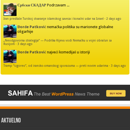
Србски СКАДАР
Podrzavam ...
Iran predlaže Turskoj stvaranje islamskog saveza i konačni udar na Izrael
·
2 days ago
Đorđe Patković
nemačka politika su marionete globalne
oligarhije
„Neodgovorna strategija“ — Podrška Kijevu vodi Nemačku u vojni obračun sa
Rusijom
·
3 days ago
Đorđe Patković
najveći komedijaš u istoriji
Tramp “izgoreo”, od iransko-omanskog sporazuma — preti novim udarima
·
3 days ago
AKTUELNO