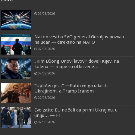
07/08/2026
Nakon vesti o SVO general Guruljov pozvao
na udar — direktno na NATO
07/08/2026
„Kim Džong Unovi lavovi“ doveli Kijev, na
kolena — mape su otkrivene…
07/08/2026
“Uplašen je…” —Putin će ga udariti
Ukrajinom, a Tramp Iranom
07/08/2026
Evo zašto EU ne želi da primi Ukrajinu, u
uniju… — FT
07/08/2026