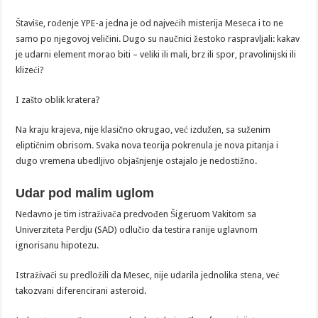
Štaviše, rođenje YPE-a jedna je od najvećih misterija Meseca i to ne
samo po njegovoj veličini. Dugo su naučnici žestoko raspravljali: kakav
je udarni element morao biti – veliki ili mali, brz ili spor, pravolinijski ili
klizeći?
I zašto oblik kratera?
Na kraju krajeva, nije klasično okrugao, već izdužen, sa suženim
eliptičnim obrisom. Svaka nova teorija pokrenula je nova pitanja i
dugo vremena ubedljivo objašnjenje ostajalo je nedostižno.
Udar pod malim uglom
Nedavno je tim istraživača predvođen Šigeruom Vakitom sa
Univerziteta Perdju (SAD) odlučio da testira ranije uglavnom
ignorisanu hipotezu.
Istraživači su predložili da Mesec, nije udarila jednolika stena, već
takozvani diferencirani asteroid.