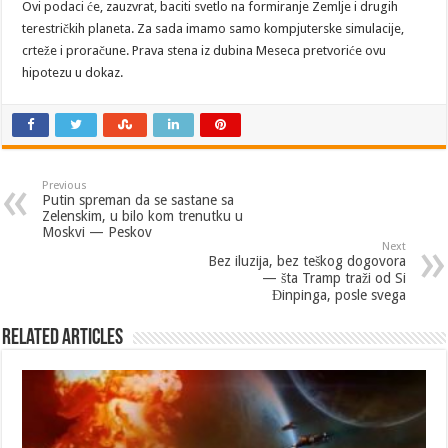
Ovi podaci će, zauzvrat, baciti svetlo na formiranje Zemlje i drugih
terestričkih planeta. Za sada imamo samo kompjuterske simulacije,
crteže i proračune. Prava stena iz dubina Meseca pretvoriće ovu
hipotezu u dokaz.
Previous
Putin spreman da se sastane sa
Zelenskim, u bilo kom trenutku u
Moskvi — Peskov
Next
Bez iluzija, bez teškog dogovora
— šta Tramp traži od Si
Đinpinga, posle svega
Related Articles