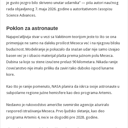
je gusto jezgro bilo skriveno unutar udarnika” — pišu autori naučnog
rada objavljenog 7. maja 2026. godine u autoritativnom časopisu
Science Advances.
Poklon za astronaute
Najupečatljivija stvar u vezi sa Vakitinom teorijom jeste to što se ona
primenjuje ne samo na daleku prošlost Meseca već i na njegovu blisku
budućnost. Modeliranje je pokazalo da snažan udar nije samo izvajao
basen već je i izbacio materijal plašta prema južnom polu Meseca.
Dubina sa koje su stene izvučene prelazi 90 kilometara. Nikada ranije
čovečanstvo nije imalo priliku da zaviri tako duboko ispod lunarne
kore.
Kao što je ranije pomenuto, NASA planira da iskrca svoje astronaute u
subpolarne regione južne hemisfere kao deo programa Artemis.
Nedavno je rukovodstvo američke svemirske agencije ažuriralo
raspored istraživanja Meseca. Prvo ljudsko sletanje, kao deo
programa Artemis 4, neće se dogoditi pre 2028. godine.