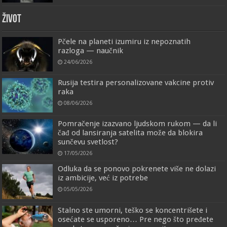
ŽIVOT
Pčele na planeti izumiru iz nepoznatih
razloga — naučnik
24/06/2026
Rusija testira personalizovane vakcine protiv
raka
08/06/2026
Pomračenje izazvano ljudskom rukom — da li
čađ od lansiranja satelita može da blokira
sunčevu svetlost?
17/05/2026
Odluka da se ponovo pokrenete više ne dolazi
iz ambicije, već iz potrebe
05/05/2026
Stalno ste umorni, teško se koncentrišete i
osećate se usporeno… Pre nego što pređete