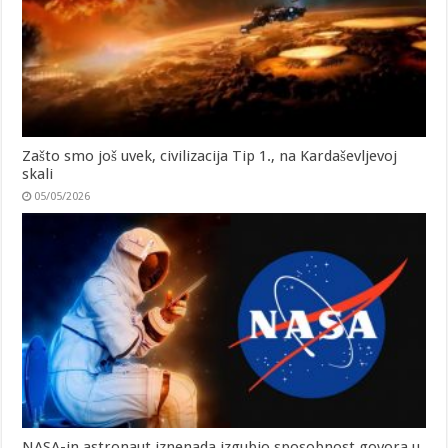
Zašto smo još uvek, civilizacija Tip 1., na Kardaševljevoj
skali
05/05/2026
NASA-in astronaut iznenada izgubio sposobnost govora u