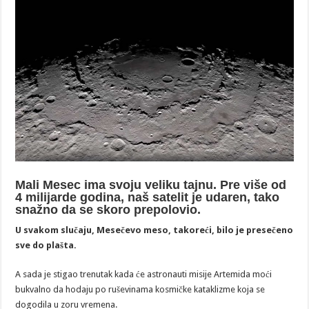
Mali Mesec ima svoju veliku tajnu. Pre više od
4 milijarde godina, naš satelit je udaren, tako
snažno da se skoro prepolovio.
U svakom slučaju, Mesečevo meso, takoreći, bilo je presečeno
sve do plašta.
A sada je stigao trenutak kada će astronauti misije Artemida moći
bukvalno da hodaju po ruševinama kosmičke kataklizme koja se
dogodila u zoru vremena.