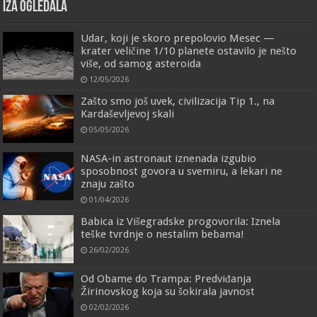
IZA OGLEDALA
Udar, koji je skoro prepolovio Mesec —
krater veličine 1/10 planete ostavilo je nešto
više, od samog asteroida
12/05/2026
Zašto smo još uvek, civilizacija Tip 1., na
Kardaševljevoj skali
05/05/2026
NASA-in astronaut iznenada izgubio
sposobnost govora u svemiru, a lekari ne
znaju zašto
01/04/2026
Babica iz Višegradske progovorila: Iznela
teške tvrdnje o nestalim bebama!
26/02/2026
Od Obame do Trampa: Predviđanja
Žirinovskog koja su šokirala javnost
02/02/2026