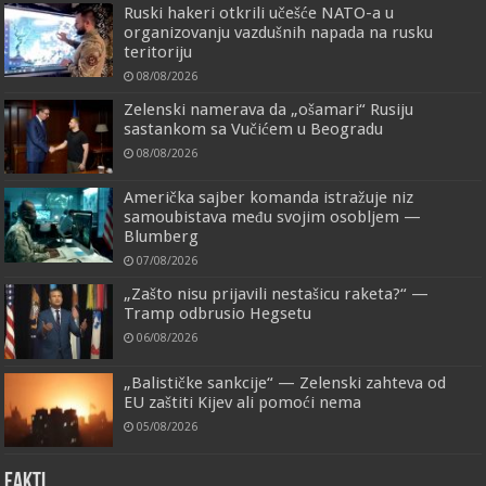
Ruski hakeri otkrili učešće NATO-a u
organizovanju vazdušnih napada na rusku
teritoriju
08/08/2026
Zelenski namerava da „ošamari“ Rusiju
sastankom sa Vučićem u Beogradu
08/08/2026
Američka sajber komanda istražuje niz
samoubistava među svojim osobljem —
Blumberg
07/08/2026
„Zašto nisu prijavili nestašicu raketa?“ —
Tramp odbrusio Hegsetu
06/08/2026
„Balističke sankcije“ — Zelenski zahteva od
EU zaštiti Kijev ali pomoći nema
05/08/2026
FAKTI