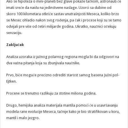
Ako se hipoteza o mini-planeti bez glave pokaže tačnom, astronauti će
imati sreće da naiđu na jedinstvene naslage. Uzorci sa dubine od
skoro 100 kilometara otkriće sastav unutrašnjosti Meseca, koliko brzo
se Mesec ohladio nakon svog rođenja, pa čak i procese koji su se tamo
odvijali pre više od četiri milijarde godina. Ukratko, naučnici očekuju
senzaciju.
Zaključak
Analiza uzoraka iz južnog polarnog regiona mogla bi da odgovori na
dva važna pitanja koja su zbunjivala naučnike.
Prvo, biće moguće precizno odrediti starost samog basena Južni pol-
Ejtken.
Procene se trenutno razlikuju za stotine miliona godina.
Drugo, hemijska analiza materijala mantila pomoći će u usavršavanju
modela rane evolucije Meseca, tačnije kako je bio stratifikovan u koru,
mantil i malo jezgro.