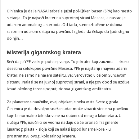
Činjenica je da je NASA izabrala Južni pol-Ejtken basen (SPA) kao mesto
sletanja. To je najveći krater na suprotnoj strani Meseca, a nastao je
udarom anomalnog asteroida. Od tada, stene izbačene iz dubina
razornim udarom ostaju na površini. Izgleda da čekaju da ljudi stignu
do njih…
Misterija gigantskog kratera
Reći da je YPE veliki je potcenjivanje. To je krater koji zauzima… skoro
desetinu celokupne površine Meseca. YPE je najstariji i najveći udarni
krater, ne samo na našem satelitu, već verovatno u celom Sunčevom
sistemu. Nalazi se na južnoj suprotnoj strani, a njegov obod se uzdiže
iznad okolnog terena poput, zidova gigantskog amfiteatra.
Za planetarne naučnike, ovaj objekat je neka vrsta Svetog grala.
Činjenica je da dovoljno snažan udar može izbaciti stene na površinu
koje bi normalno bile skrivene na dubini od mnogo kilometara. U
slučaju YPE, naučnici se veoma nadaju da će pronaći fragmente
lunarnog plašta – sloja koji se nalazi ispod lunarne kore – u
prostranstvu ovog, kolosalnog kratera.