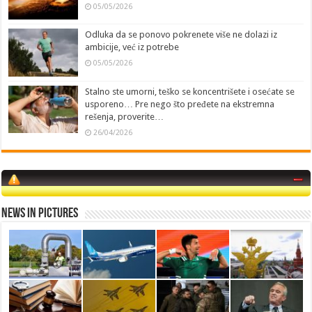
05/05/2026
Odluka da se ponovo pokrenete više ne dolazi iz
ambicije, već iz potrebe
05/05/2026
Stalno ste umorni, teško se koncentrišete i osećate se
usporeno… Pre nego što pređete na ekstremna
rešenja, proverite…
26/04/2026
News in Pictures