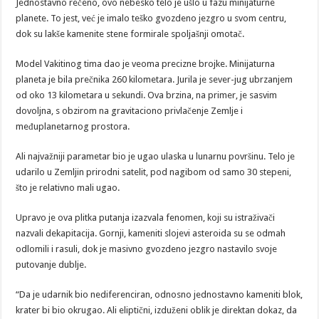
Jednostavno rečeno, ovo nebesko telo je ušlo u fazu minijaturne
planete. To jest, već je imalo teško gvozdeno jezgro u svom centru,
dok su lakše kamenite stene formirale spoljašnji omotač.
Model Vakitinog tima dao je veoma precizne brojke. Minijaturna
planeta je bila prečnika 260 kilometara. Jurila je sever-jug ubrzanjem
od oko 13 kilometara u sekundi. Ova brzina, na primer, je sasvim
dovoljna, s obzirom na gravitaciono privlačenje Zemlje i
međuplanetarnog prostora.
Ali najvažniji parametar bio je ugao ulaska u lunarnu površinu. Telo je
udarilo u Zemljin prirodni satelit, pod nagibom od samo 30 stepeni,
što je relativno mali ugao.
Upravo je ova plitka putanja izazvala fenomen, koji su istraživači
nazvali dekapitacija. Gornji, kameniti slojevi asteroida su se odmah
odlomili i rasuli, dok je masivno gvozdeno jezgro nastavilo svoje
putovanje dublje.
“Da je udarnik bio nediferenciran, odnosno jednostavno kameniti blok,
krater bi bio okrugao. Ali eliptični, izduženi oblik je direktan dokaz, da