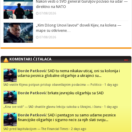
Nakon vesti o SVO general Guruljov pozvao na udar —
direktno na NATO
07/08/2026
„Kim Džong Unovi lavovi“ doveli Kijev, na kolena —
mape su otkrivene…
07/08/2026
KOMENTARI ČITALACA
Đorđe Patković
SAD tu nema nikakav uticaj, oni su kolonija i
udarna pesnica globalne oligarhije a ukrajinci su...
SAD vratile Kijevu potpun pristup obaveštajnim podacima — Politico
·
1 day ago
Đorđe Patković
brkate jevrejsku oligarhiju sa SAD
„Kina sve vidi“ — SAD shvatile glavnu lekciju sukoba u Ukrajini, i Iranu
·
1 day ago
Đorđe Patković
SAD i pentagon su samo udarne pesnice
financijske oligarhije i sigurno neće za njih slati svoju...
SAD pred kapitulacijom — The Financial Times
·
2 days ago