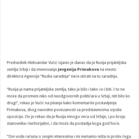
Predsednik Aleksandar Vučić izjavio je danas da je Rusija prijateljska
zemlja Srbiji i da imenovanje
Jevgenija Primakova
na mesto
direktora Agencije “Ruska saradnja” neće uticati na tu saradnju.
“Rusija je nama prijateljska zemlja, tako je bilo i tako će i biti. I to ne
može da promeni niko od neodgovornih političara u Srbiji, niti bilo ko
drugi”, rekao je Vučić na pitanje kako komentariše postavljenje
Primakova, zbog navodne povezanosti sa predstavnicima srpske
opozicije. On je rekao da je Rusija mnogo veća od Srbije, i po broju
stanovnika i teritorijalno, i da može da postavlja koga god hoće.
“Oni vode računa o svojim interesima i mi nemamo ništa ni protiv čega