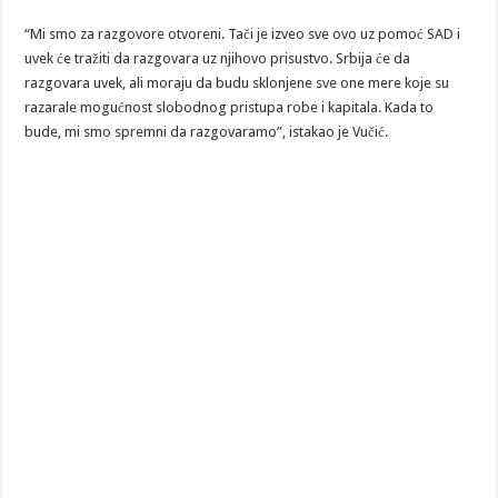
“Mi smo za razgovore otvoreni. Tači je izveo sve ovo uz pomoć SAD i
uvek će tražiti da razgovara uz njihovo prisustvo. Srbija će da
razgovara uvek, ali moraju da budu sklonjene sve one mere koje su
razarale mogućnost slobodnog pristupa robe i kapitala. Kada to
bude, mi smo spremni da razgovaramo”, istakao je Vučić.