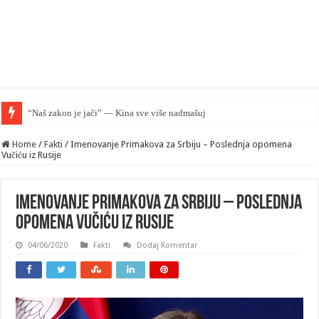
“Naš zakon je jači” — Kina sve više nadmašuje SAD u pravnom smislu
Home
/
Fakti
/
Imenovanje Primakova za Srbiju – Poslednja opomena
Vučiću iz Rusije
Imenovanje Primakova za Srbiju – Poslednja
opomena Vučiću iz Rusije
04/06/2020
Fakti
Dodaj Komentar