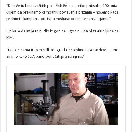
“Da li će tu biti različtitih političkih želja, neretko pritisaka, 100 puta
čujem da prekinemo kampanju povlačenja prizanja – hoćemo kada
prekinete kampanju pristupa međunarodnim organizacijama.”
On kaže da im je to nudio iz godine u godinu, da bi zaštitio ljude na
KiM.
“Lako je nama u Loznici ili Beogradu, ne živimo u Goraždevcu… Ne
znamo kako će Albanci ponašati prema njima.”