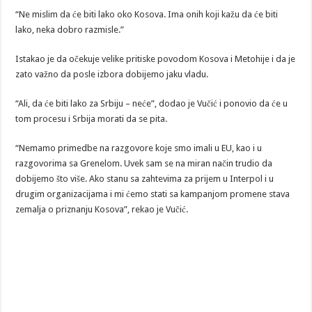
“Ne mislim da će biti lako oko Kosova. Ima onih koji kažu da će biti
lako, neka dobro razmisle.”
Istakao je da očekuje velike pritiske povodom Kosova i Metohije i da je
zato važno da posle izbora dobijemo jaku vladu.
“Ali, da će biti lako za Srbiju – neće”, dodao je Vučić i ponovio da će u
tom procesu i Srbija morati da se pita.
“Nemamo primedbe na razgovore koje smo imali u EU, kao i u
razgovorima sa Grenelom. Uvek sam se na miran način trudio da
dobijemo što više. Ako stanu sa zahtevima za prijem u Interpol i u
drugim organizacijama i mi ćemo stati sa kampanjom promene stava
zemalja o priznanju Kosova”, rekao je Vučić.