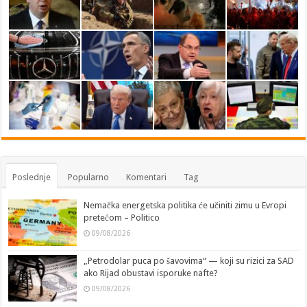
Poslednje
Popularno
Komentari
Tag
Nemačka energetska politika će učiniti zimu u Evropi
pretećom – Politico
09/08/2026
„Petrodolar puca po šavovima“ — koji su rizici za SAD
ako Rijad obustavi isporuke nafte?
09/08/2026