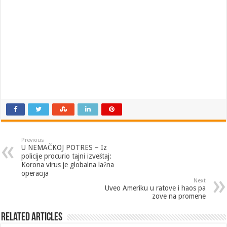
Previous
U NEMAČKOJ POTRES – Iz
policije procurio tajni izveštaj:
Korona virus je globalna lažna
operacija
Next
Uveo Ameriku u ratove i haos pa
zove na promene
Related Articles