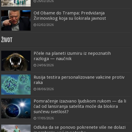
26/02/2026
Od Obame do Trampa: Predviđanja
Žirinovskog koja su šokirala javnost
02/02/2026
ŽIVOT
Pčele na planeti izumiru iz nepoznatih
razloga — naučnik
24/06/2026
Rusija testira personalizovane vakcine protiv
raka
08/06/2026
Pomračenje izazvano ljudskom rukom — da li
čađ od lansiranja satelita može da blokira
sunčevu svetlost?
17/05/2026
Odluka da se ponovo pokrenete više ne dolazi