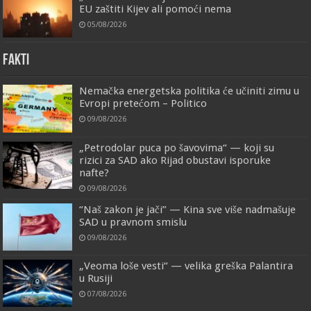
EU zaštiti Kijev ali pomoći nema
05/08/2026
FAKTI
Nemačka energetska politika će učiniti zimu u
Evropi pretećom – Politico
09/08/2026
„Petrodolar puca po šavovima“ — koji su
rizici za SAD ako Rijad obustavi isporuke
nafte?
09/08/2026
“Naš zakon je jači” — Kina sve više nadmašuje
SAD u pravnom smislu
09/08/2026
„Veoma loše vesti“ — velika greška Palantira
u Rusiji
07/08/2026