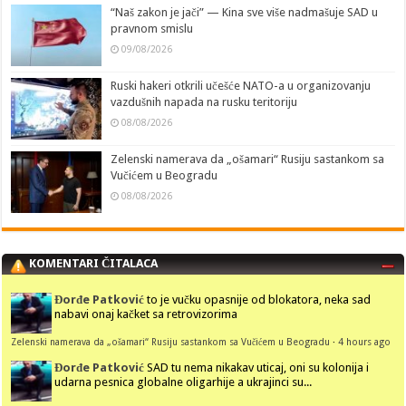
“Naš zakon je jači” — Kina sve više nadmašuje SAD u
pravnom smislu
09/08/2026
Ruski hakeri otkrili učešće NATO-a u organizovanju
vazdušnih napada na rusku teritoriju
08/08/2026
Zelenski namerava da „ošamari“ Rusiju sastankom sa
Vučićem u Beogradu
08/08/2026
KOMENTARI ČITALACA
Đorđe Patković
to je vučku opasnije od blokatora, neka sad
nabavi onaj kačket sa retrovizorima
Zelenski namerava da „ošamari“ Rusiju sastankom sa Vučićem u Beogradu
·
4 hours ago
Đorđe Patković
SAD tu nema nikakav uticaj, oni su kolonija i
udarna pesnica globalne oligarhije a ukrajinci su...