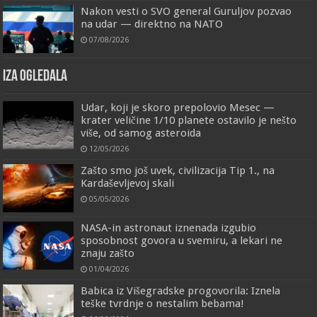
Nakon vesti o SVO general Guruljov pozvao
na udar — direktno na NATO
07/08/2026
IZA OGLEDALA
Udar, koji je skoro prepolovio Mesec —
krater veličine 1/10 planete ostavilo je nešto
više, od samog asteroida
12/05/2026
Zašto smo još uvek, civilizacija Tip 1., na
Kardaševljevoj skali
05/05/2026
NASA-in astronaut iznenada izgubio
sposobnost govora u svemiru, a lekari ne
znaju zašto
01/04/2026
Babica iz Višegradske progovorila: Iznela
teške tvrdnje o nestalim bebama!