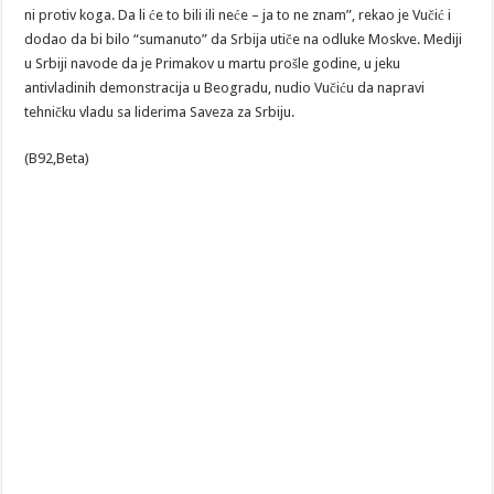
ni protiv koga. Da li će to bili ili neće – ja to ne znam”, rekao je Vučić i
dodao da bi bilo “sumanuto” da Srbija utiče na odluke Moskve. Mediji
u Srbiji navode da je Primakov u martu prošle godine, u jeku
antivladinih demonstracija u Beogradu, nudio Vučiću da napravi
tehničku vladu sa liderima Saveza za Srbiju.
(B92,Beta)