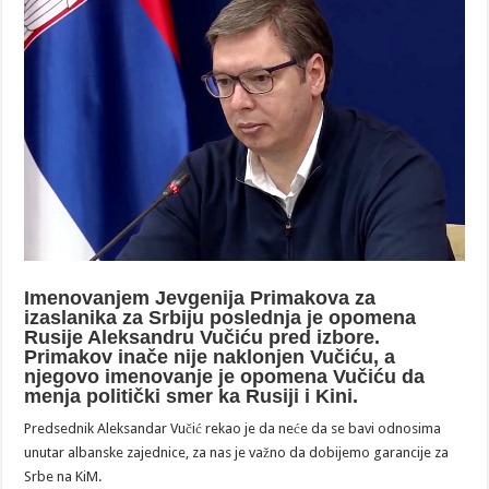
Imenovanjem Jevgenija Primakova za
izaslanika za Srbiju poslednja je opomena
Rusije Aleksandru Vučiću pred izbore.
Primakov inače nije naklonjen Vučiću, a
njegovo imenovanje je opomena Vučiću da
menja politički smer ka Rusiji i Kini.
Predsednik Aleksandar Vučić rekao je da neće da se bavi odnosima
unutar albanske zajednice, za nas je važno da dobijemo garancije za
Srbe na KiM.