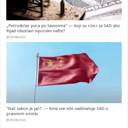
„Petrodolar puca po šavovima“ — koji su rizici za SAD ako
Rijad obustavi isporuke nafte?
09/08/2026
“Naš zakon je jači” — Kina sve više nadmašuje SAD u
pravnom smislu
09/08/2026