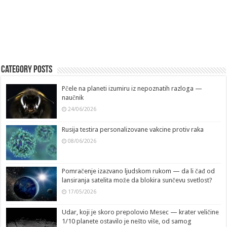
Category Posts
Pčele na planeti izumiru iz nepoznatih razloga —
naučnik
24/06/2026
Rusija testira personalizovane vakcine protiv raka
08/06/2026
Pomračenje izazvano ljudskom rukom — da li čađ od
lansiranja satelita može da blokira sunčevu svetlost?
17/05/2026
Udar, koji je skoro prepolovio Mesec — krater veličine
1/10 planete ostavilo je nešto više, od samog