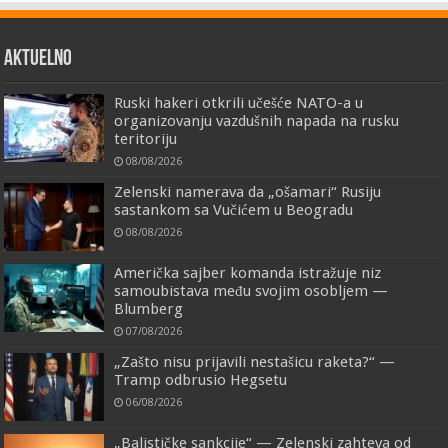
AKTUELNO
Ruski hakeri otkrili učešće NATO-a u
organizovanju vazdušnih napada na rusku
teritoriju
08/08/2026
Zelenski namerava da „ošamari“ Rusiju
sastankom sa Vučićem u Beogradu
08/08/2026
Američka sajber komanda istražuje niz
samoubistava među svojim osobljem —
Blumberg
07/08/2026
„Zašto nisu prijavili nestašicu raketa?“ —
Tramp odbrusio Hegsetu
06/08/2026
„Balističke sankcije“ — Zelenski zahteva od