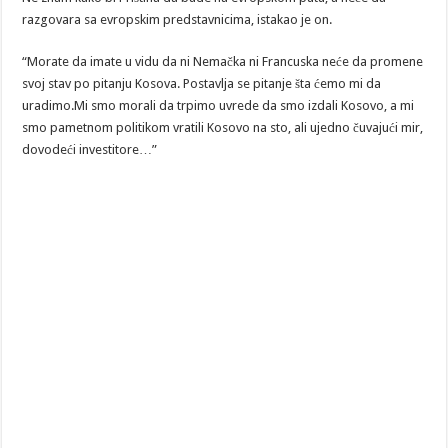
razgovara sa evropskim predstavnicima, istakao je on.
“Morate da imate u vidu da ni Nemačka ni Francuska neće da promene
svoj stav po pitanju Kosova. Postavlja se pitanje šta ćemo mi da
uradimo.Mi smo morali da trpimo uvrede da smo izdali Kosovo, a mi
smo pametnom politikom vratili Kosovo na sto, ali ujedno čuvajući mir,
dovodeći investitore…”