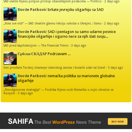
SAD vratile Kijevu potpun pristup obaveštajnim podacima — Politico
·
2 days ago
Đorđe Patković
brkate jevrejsku oligarhiju sa SAD
„Kina sve vidi“ — SAD shvatile glavnu lekciju sukoba u Ukrajini, i Iranu
·
2 days ago
Đorđe Patković
SAD i pentagon su samo udarne pesnice
financijske oligarhije i sigurno neće za njih slati svoju...
SAD pred kapitulacijom — The Financial Times
·
3 days ago
Србски СКАДАР
Podrzavam ...
Iran predlaže Turskoj stvaranje islamskog saveza i konačni udar na Izrael
·
3 days ago
Đorđe Patković
nemačka politika su marionete globalne
oligarhije
„Neodgovorna strategija“ — Podrška Kijevu vodi Nemačku u vojni obračun sa
Rusijom
·
3 days ago