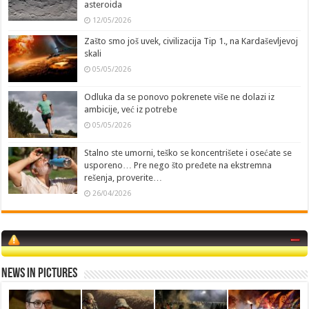
asteroida
12/05/2026
Zašto smo još uvek, civilizacija Tip 1., na Kardaševljevoj
skali
05/05/2026
Odluka da se ponovo pokrenete više ne dolazi iz
ambicije, već iz potrebe
05/05/2026
Stalno ste umorni, teško se koncentrišete i osećate se
usporeno… Pre nego što pređete na ekstremna
rešenja, proverite…
26/04/2026
News in Pictures