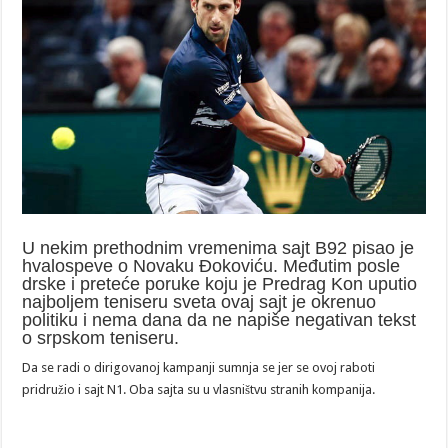
U nekim prethodnim vremenima sajt B92 pisao je
hvalospeve o Novaku Đokoviću. Međutim posle
drske i preteće poruke koju je Predrag Kon uputio
najboljem teniseru sveta ovaj sajt je okrenuo
politiku i nema dana da ne napiše negativan tekst
o srpskom teniseru.
Da se radi o dirigovanoj kampanji sumnja se jer se ovoj raboti
pridružio i sajt N1. Oba sajta su u vlasništvu stranih kompanija.