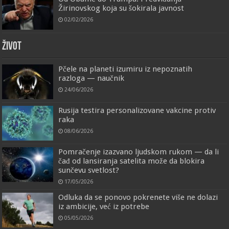
Žirinovskog koja su šokirala javnost
02/02/2026
ŽIVOT
Pčele na planeti izumiru iz nepoznatih
razloga — naučnik
24/06/2026
Rusija testira personalizovane vakcine protiv
raka
08/06/2026
Pomračenje izazvano ljudskom rukom — da li
čađ od lansiranja satelita može da blokira
sunčevu svetlost?
17/05/2026
Odluka da se ponovo pokrenete više ne dolazi
iz ambicije, već iz potrebe
05/05/2026