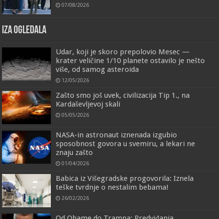
07/08/2026
IZA OGLEDALA
Udar, koji je skoro prepolovio Mesec —
krater veličine 1/10 planete ostavilo je nešto
više, od samog asteroida
12/05/2026
Zašto smo još uvek, civilizacija Tip 1., na
Kardaševljevoj skali
05/05/2026
NASA-in astronaut iznenada izgubio
sposobnost govora u svemiru, a lekari ne
znaju zašto
01/04/2026
Babica iz Višegradske progovorila: Iznela
teške tvrdnje o nestalim bebama!
26/02/2026
Od Obame do Trampa: Predviđanja