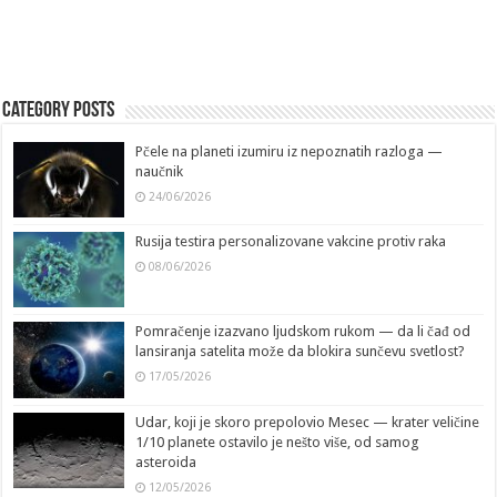
Category Posts
Pčele na planeti izumiru iz nepoznatih razloga —
naučnik
24/06/2026
Rusija testira personalizovane vakcine protiv raka
08/06/2026
Pomračenje izazvano ljudskom rukom — da li čađ od
lansiranja satelita može da blokira sunčevu svetlost?
17/05/2026
Udar, koji je skoro prepolovio Mesec — krater veličine
1/10 planete ostavilo je nešto više, od samog
asteroida
12/05/2026