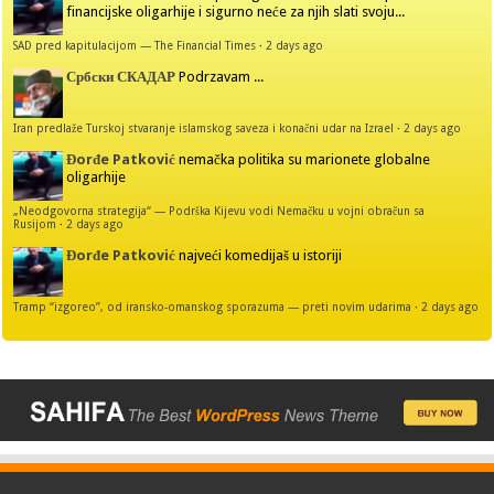
financijske oligarhije i sigurno neće za njih slati svoju...
SAD pred kapitulacijom — The Financial Times
·
2 days ago
Србски СКАДАР
Podrzavam ...
Iran predlaže Turskoj stvaranje islamskog saveza i konačni udar na Izrael
·
2 days ago
Đorđe Patković
nemačka politika su marionete globalne
oligarhije
„Neodgovorna strategija“ — Podrška Kijevu vodi Nemačku u vojni obračun sa
Rusijom
·
2 days ago
Đorđe Patković
najveći komedijaš u istoriji
Tramp “izgoreo”, od iransko-omanskog sporazuma — preti novim udarima
·
2 days ago