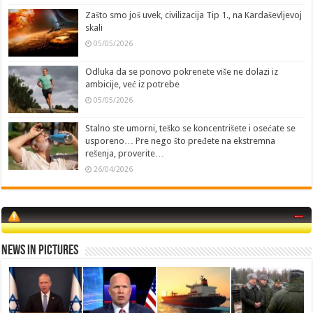
Zašto smo još uvek, civilizacija Tip 1., na Kardaševljevoj
skali
05/05/2026
Odluka da se ponovo pokrenete više ne dolazi iz
ambicije, već iz potrebe
05/05/2026
Stalno ste umorni, teško se koncentrišete i osećate se
usporeno… Pre nego što pređete na ekstremna
rešenja, proverite…
26/04/2026
News in Pictures