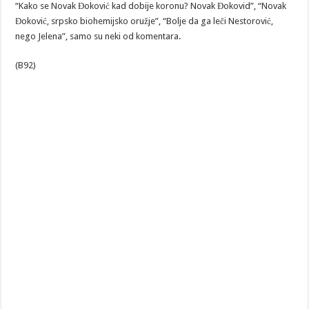
“Kako se Novak Đoković kad dobije koronu? Novak Đokovid”, “Novak
Đoković, srpsko biohemijsko oružje”, “Bolje da ga leči Nestorović,
nego Jelena”, samo su neki od komentara.
(B92)