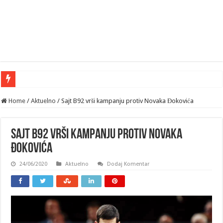
Home
/
Aktuelno
/
Sajt B92 vrši kampanju protiv Novaka Đokovića
Sajt B92 vrši kampanju protiv Novaka
Đokovića
24/06/2020
Aktuelno
Dodaj Komentar