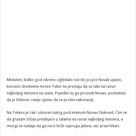
Međutim, koliko god iskreno izgledalo sve što je juče Novak izjavio,
korisnici društvene mreže Tviter ne prestaju da se šale na račun
najboljeg tenisera na svetu. Pojedini su ga prozvali Novax, podsetivši
da je Đoković ranije izjavio da se protivi vakcinaciji.
Na Tviteru je čak i otvoren nalog pod imenom Novax Đokovid. Čini se
da građani Srbije prednjače u šalama na račun najboljeg tenisera, a
mnogi se nadaju da ga neće lečiti supruga Jelena, već pravi lekari.