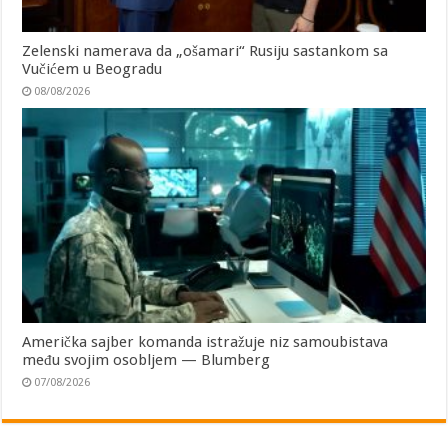
Zelenski namerava da „ošamari“ Rusiju sastankom sa
Vučićem u Beogradu
08/08/2026
Američka sajber komanda istražuje niz samoubistava
među svojim osobljem — Blumberg
07/08/2026