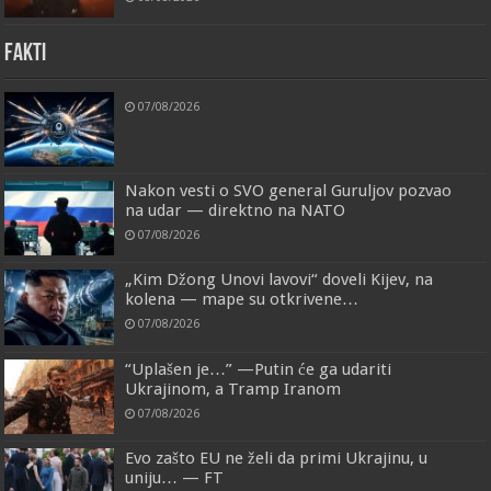
FAKTI
07/08/2026
Nakon vesti o SVO general Guruljov pozvao
na udar — direktno na NATO
07/08/2026
„Kim Džong Unovi lavovi“ doveli Kijev, na
kolena — mape su otkrivene…
07/08/2026
“Uplašen je…” —Putin će ga udariti
Ukrajinom, a Tramp Iranom
07/08/2026
Evo zašto EU ne želi da primi Ukrajinu, u
uniju… — FT