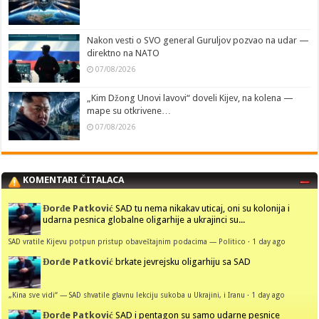
Nakon vesti o SVO general Guruljov pozvao na udar —
direktno na NATO
07/08/2026
„Kim Džong Unovi lavovi“ doveli Kijev, na kolena —
mape su otkrivene…
07/08/2026
KOMENTARI ČITALACA
Đorđe Patković
SAD tu nema nikakav uticaj, oni su kolonija i
udarna pesnica globalne oligarhije a ukrajinci su...
SAD vratile Kijevu potpun pristup obaveštajnim podacima — Politico
·
1 day ago
Đorđe Patković
brkate jevrejsku oligarhiju sa SAD
„Kina sve vidi“ — SAD shvatile glavnu lekciju sukoba u Ukrajini, i Iranu
·
1 day ago
Đorđe Patković
SAD i pentagon su samo udarne pesnice