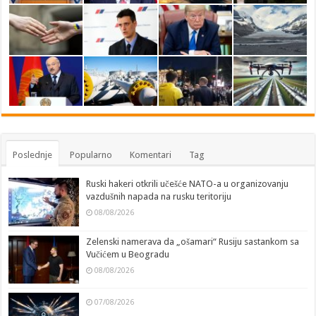
Poslednje
Popularno
Komentari
Tag
Ruski hakeri otkrili učešće NATO-a u organizovanju
vazdušnih napada na rusku teritoriju
08/08/2026
Zelenski namerava da „ošamari“ Rusiju sastankom sa
Vučićem u Beogradu
08/08/2026
07/08/2026