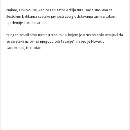
Naime, Đoković se, kao organizator Adrija tura, sada suočava sa
žestokim kritikama svetske javnosti zbog održavanja turnira tokom
epidemije korona virusa.
“Organizovali smo turnir u trenutku u kojem je virus oslabio verujući da
su se stekli uslovi za njegovo održavanje”, naveo je Novak u
saopštenju, te dodao: