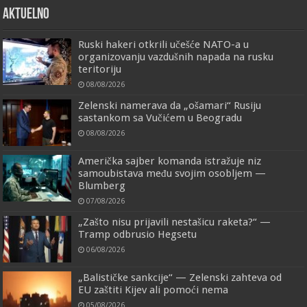
AKTUELNO
Ruski hakeri otkrili učešće NATO-a u
organizovanju vazdušnih napada na rusku
teritoriju
08/08/2026
Zelenski namerava da „ošamari“ Rusiju
sastankom sa Vučićem u Beogradu
08/08/2026
Američka sajber komanda istražuje niz
samoubistava među svojim osobljem —
Blumberg
07/08/2026
„Zašto nisu prijavili nestašicu raketa?“ —
Tramp odbrusio Hegsetu
06/08/2026
„Balističke sankcije“ — Zelenski zahteva od
EU zaštiti Kijev ali pomoći nema
05/08/2026