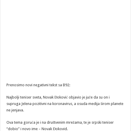
Prenosimo novi negativni tekst sa B92:
Najbolji teniser sveta, Novak Đoković objavio je juče da su on i
supruga Jelena pozitivni na koronavirus, a osuda medija širom planete
ne jenjava.
Ova tema goruća je i na društvenim mrežama, te je srpski teniser
“dobio” i novo ime – Novak Đokovid.