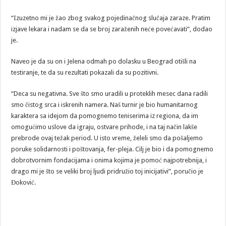
“Izuzetno mi je žao zbog svakog pojedinačnog slučaja zaraze. Pratim
izjave lekara i nadam se da se broj zaraženih neće povećavati”, dodao
je.
Naveo je da su on i Jelena odmah po dolasku u Beograd otišli na
testiranje, te da su rezultati pokazali da su pozitivni.
“Deca su negativna. Sve što smo uradili u proteklih mesec dana radili
smo čistog srca i iskrenih namera. Naš turnir je bio humanitarnog
karaktera sa idejom da pomognemo teniserima iz regiona, da im
omogućimo uslove da igraju, ostvare prihode, i na taj način lakše
prebrode ovaj težak period. U isto vreme, želeli smo da pošaljemo
poruke solidarnosti i poštovanja, fer-pleja. Cilj je bio i da pomognemo
dobrotvornim fondacijama i onima kojima je pomoć najpotrebnija, i
drago mi je što se veliki broj ljudi pridružio toj inicijativi”, poručio je
Đoković.