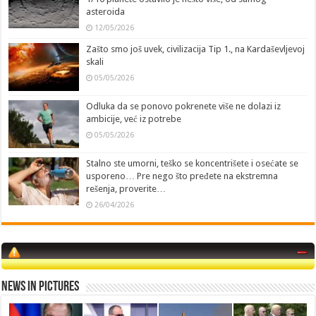
asteroida
12/05/2026
Zašto smo još uvek, civilizacija Tip 1., na Kardaševljevoj
skali
05/05/2026
Odluka da se ponovo pokrenete više ne dolazi iz
ambicije, već iz potrebe
05/05/2026
Stalno ste umorni, teško se koncentrišete i osećate se
usporeno… Pre nego što pređete na ekstremna
rešenja, proverite…
26/04/2026
News in Pictures