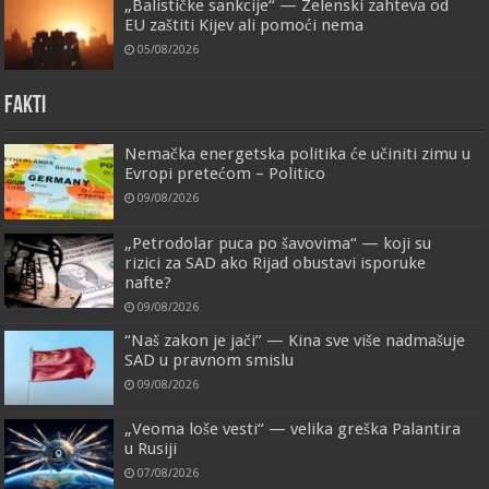
„Balističke sankcije“ — Zelenski zahteva od
EU zaštiti Kijev ali pomoći nema
05/08/2026
FAKTI
Nemačka energetska politika će učiniti zimu u
Evropi pretećom – Politico
09/08/2026
„Petrodolar puca po šavovima“ — koji su
rizici za SAD ako Rijad obustavi isporuke
nafte?
09/08/2026
“Naš zakon je jači” — Kina sve više nadmašuje
SAD u pravnom smislu
09/08/2026
„Veoma loše vesti“ — velika greška Palantira
u Rusiji
07/08/2026