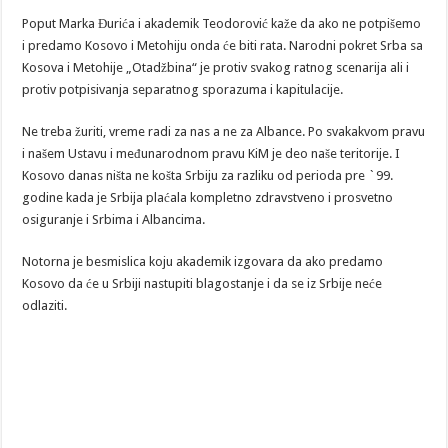
Poput Marka Đurića i akademik Teodorović kaže da ako ne potpišemo
i predamo Kosovo i Metohiju onda će biti rata. Narodni pokret Srba sa
Kosova i Metohije „Otadžbina“ je protiv svakog ratnog scenarija ali i
protiv potpisivanja separatnog sporazuma i kapitulacije.
Ne treba žuriti, vreme radi za nas a ne za Albance. Po svakakvom pravu
i našem Ustavu i međunarodnom pravu KiM je deo naše teritorije. I
Kosovo danas ništa ne košta Srbiju za razliku od perioda pre `99.
godine kada je Srbija plaćala kompletno zdravstveno i prosvetno
osiguranje i Srbima i Albancima.
Notorna je besmislica koju akademik izgovara da ako predamo
Kosovo da će u Srbiji nastupiti blagostanje i da se iz Srbije neće
odlaziti.