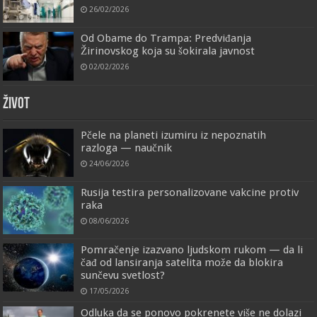
26/02/2026
Od Obame do Trampa: Predviđanja
Žirinovskog koja su šokirala javnost
02/02/2026
ŽIVOT
Pčele na planeti izumiru iz nepoznatih
razloga — naučnik
24/06/2026
Rusija testira personalizovane vakcine protiv
raka
08/06/2026
Pomračenje izazvano ljudskom rukom — da li
čađ od lansiranja satelita može da blokira
sunčevu svetlost?
17/05/2026
Odluka da se ponovo pokrenete više ne dolazi