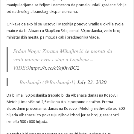
manipulacijama sa željom i namerom da pomalo uplaši građane Srbije
od nadirućeg albanskog ekspanzionizma.
On kaže da ako bi se Kosovo i Metohija ponovo vratilo u okrilje svoje
matice da bi Albanci u Skupštini Srbije imali 80 poslanika, veliki broj
ministarskih mesta, pa možda čak i predsednika Vlade.
Srđan Nogo: Zorana Mihajlović će morati da
vrati miione evra i stan u Londonu –
VIDEO
https://t.co/cYej0lvBG2
— Borbainfo (@Borbainfo1)
July 23, 2020
Da bi imali 80 poslanika trebalo bi da Albanaca danas na Kosovu i
Metohiji ima više od 2,5 miliona što je potpuno netačno. Prema
slobodnim procenama, danas na Kosovo i Metohiji ne živi više od 800
hiljada Albanaca i to pokazuju njihovi izbori jer se broj glasača vrti
između 500 i 600 hiljada.