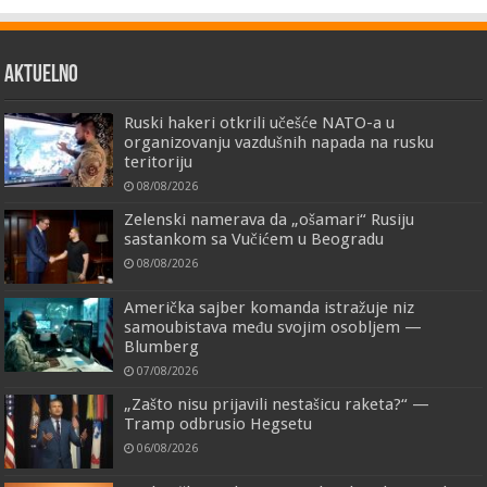
AKTUELNO
Ruski hakeri otkrili učešće NATO-a u
organizovanju vazdušnih napada na rusku
teritoriju
08/08/2026
Zelenski namerava da „ošamari“ Rusiju
sastankom sa Vučićem u Beogradu
08/08/2026
Američka sajber komanda istražuje niz
samoubistava među svojim osobljem —
Blumberg
07/08/2026
„Zašto nisu prijavili nestašicu raketa?“ —
Tramp odbrusio Hegsetu
06/08/2026