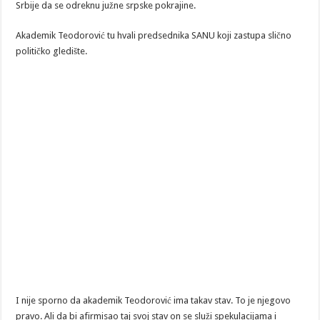
Srbije da se odreknu južne srpske pokrajine.
Akademik Teodorović tu hvali predsednika SANU koji zastupa slično
političko gledište.
I nije sporno da akademik Teodorović ima takav stav. To je njegovo
pravo. Ali da bi afirmisao taj svoj stav on se služi spekulacijama i