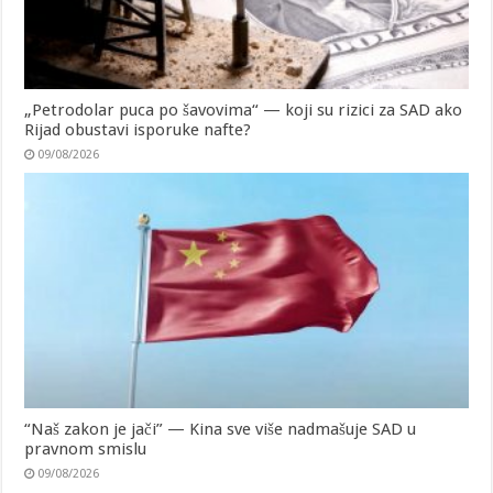
„Petrodolar puca po šavovima“ — koji su rizici za SAD ako
Rijad obustavi isporuke nafte?
09/08/2026
“Naš zakon je jači” — Kina sve više nadmašuje SAD u
pravnom smislu
09/08/2026