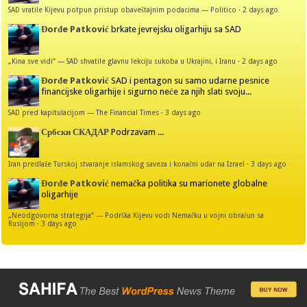
SAD vratile Kijevu potpun pristup obaveštajnim podacima — Politico
·
2 days ago
Đorđe Patković
brkate jevrejsku oligarhiju sa SAD
„Kina sve vidi“ — SAD shvatile glavnu lekciju sukoba u Ukrajini, i Iranu
·
2 days ago
Đorđe Patković
SAD i pentagon su samo udarne pesnice
financijske oligarhije i sigurno neće za njih slati svoju...
SAD pred kapitulacijom — The Financial Times
·
3 days ago
Србски СКАДАР
Podrzavam ...
Iran predlaže Turskoj stvaranje islamskog saveza i konačni udar na Izrael
·
3 days ago
Đorđe Patković
nemačka politika su marionete globalne
oligarhije
„Neodgovorna strategija“ — Podrška Kijevu vodi Nemačku u vojni obračun sa
Rusijom
·
3 days ago