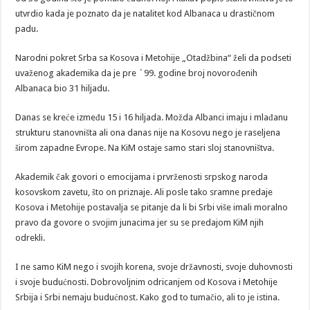
utvrdio kada je poznato da je natalitet kod Albanaca u drastičnom
padu.
Narodni pokret Srba sa Kosova i Metohije „Otadžbina“ želi da podseti
uvaženog akademika da je pre `99. godine broj novorođenih
Albanaca bio 31 hiljadu.
Danas se kreće između 15 i 16 hiljada. Možda Albanci imaju i mlađanu
strukturu stanovništa ali ona danas nije na Kosovu nego je raseljena
širom zapadne Evrope. Na KiM ostaje samo stari sloj stanovništva.
Akademik čak govori o emocijama i prvrženosti srpskog naroda
kosovskom zavetu, što on priznaje. Ali posle tako sramne predaje
Kosova i Metohije postavalja se pitanje da li bi Srbi više imali moralno
pravo da govore o svojim junacima jer su se predajom KiM njih
odrekli.
I ne samo KiM nego i svojih korena, svoje državnosti, svoje duhovnosti
i svoje budućnosti. Dobrovoljnim odricanjem od Kosova i Metohije
Srbija i Srbi nemaju budućnost. Kako god to tumačio, ali to je istina.