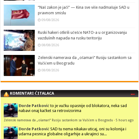
“Naš zakon je jači” — Kina sve više nadmašuje SAD u
pravnom smislu
09/08/2026
Ruski hakeri otkrili učešće NATO-a u organizovanju
vazdušnih napada na rusku teritoriju
08/08/2026
Zelenski namerava da „ošamari“ Rusiju sastankom sa
Vučićem u Beogradu
08/08/2026
KOMENTARI ČITALACA
Đorđe Patković
to je vučku opasnije od blokatora, neka sad
nabavi onaj kačket sa retrovizorima
Zelenski namerava da „ošamari“ Rusiju sastankom sa Vučićem u Beogradu
·
5 hours ago
Đorđe Patković
SAD tu nema nikakav uticaj, oni su kolonija i
udarna pesnica globalne oligarhije a ukrajinci su...