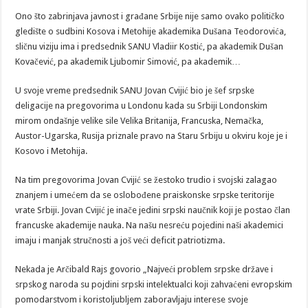
Ono što zabrinjava javnost i građane Srbije nije samo ovako političko
gledište o sudbini Kosova i Metohije akademika Dušana Teodorovića,
sličnu viziju ima i predsednik SANU Vladiir Kostić, pa akademik Dušan
Kovačević, pa akademik Ljubomir Simović, pa akademik…
U svoje vreme predsednik SANU Jovan Cvijić bio je šef srpske
deligacije na pregovorima u Londonu kada su Srbiji Londonskim
mirom ondašnje velike sile Velika Britanija, Francuska, Nemačka,
Austor-Ugarska, Rusija priznale pravo na Staru Srbiju u okviru koje je i
Kosovo i Metohija.
Na tim pregovorima Jovan Cvijić se žestoko trudio i svojski zalagao
znanjem i umećem da se oslobođene praiskonske srpske teritorije
vrate Srbiji. Jovan Cvijić je inače jedini srpski naučnik koji je postao član
francuske akademije nauka. Na našu nesreću pojedini naši akademici
imaju i manjak stručnosti a još veći deficit patriotizma.
Nekada je Arčibald Rajs govorio „Najveći problem srpske države i
srpskog naroda su pojdini srpski intelektualci koji zahvaćeni evropskim
pomodarstvom i koristoljubljem zaboravljaju interese svoje