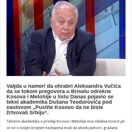
Valjda u nameri da ohrabri Aleksandra Vučića
da se tokom pregovora u Briselu odrekne
Kosova i Metohije u listu Danas pojavio se
tekst akademika Dušana Teodorovića pod
naslovom „Pustite Kosovo da ne biste
žrtvovali Srbiju“.
Tekstovi akademika o predaji Kosova i Metohije nisu nikakva novost jer
se on u svojim brojnim nastupima trudi da ubedi javnost i građane