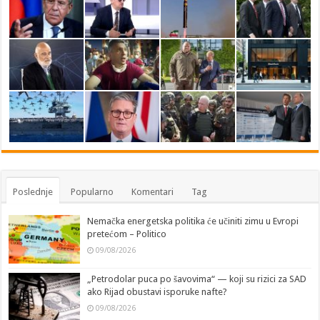
Poslednje
Popularno
Komentari
Tag
Nemačka energetska politika će učiniti zimu u Evropi
pretećom – Politico
09/08/2026
„Petrodolar puca po šavovima“ — koji su rizici za SAD
ako Rijad obustavi isporuke nafte?
09/08/2026