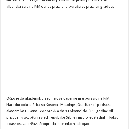
Ne treba biti mnogo pametan pa ne uočiti jednu pojavu da su
albanska sela na KiM danas prazna, a sve više se prazne i gradovi.
Očito je da akademik u zadnje dve decenije nije boravio na KiM.
Narodni pokret Srba sa Kosova i Metohije „Otadžbina“ podseća
akadamika Dušana Teodorovića da su Albanci do `89. godine bili
prisutni i u skupštini i vladi republike Srbije i nisu predstavljali nikakvu
opasnost za državu Srbiju i da ih se niko nije bojao.