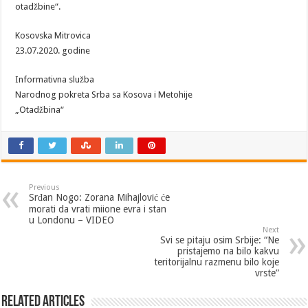
otadžbine“.
Kosovska Mitrovica
23.07.2020. godine
Informativna služba
Narodnog pokreta Srba sa Kosova i Metohije
„Otadžbina“
Previous
Srđan Nogo: Zorana Mihajlović će
morati da vrati miione evra i stan
u Londonu – VIDEO
Next
Svi se pitaju osim Srbije: “Ne
pristajemo na bilo kakvu
teritorijalnu razmenu bilo koje
vrste”
Related Articles