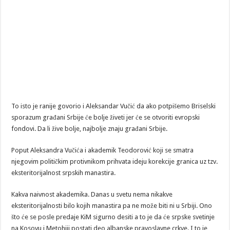
To isto je ranije govorio i Aleksandar Vučić da ako potpišemo Briselski
sporazum građani Srbije će bolje živeti jer će se otvoriti evropski
fondovi. Da li žive bolje, najbolje znaju građani Srbije.
Poput Aleksandra Vučića i akademik Teodorović koji se smatra
njegovim političkim protivnikom prihvata ideju korekcije granica uz tzv.
eksteritorijalnost srpskih manastira.
Kakva naivnost akademika. Danas u svetu nema nikakve
eksteritorijalnosti bilo kojih manastira pa ne može biti ni u Srbiji. Ono
što će se posle predaje KiM sigurno desiti a to je da će srpske svetinje
na Kosovu i Metohiji postati deo albanske pravoslavne crkve. I to je