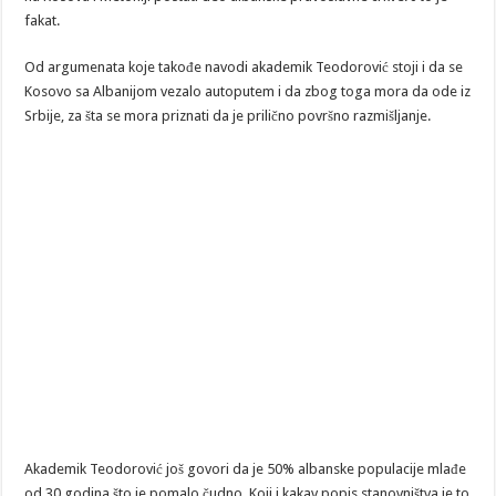
fakat.
Od argumenata koje takođe navodi akademik Teodorović stoji i da se
Kosovo sa Albanijom vezalo autoputem i da zbog toga mora da ode iz
Srbije, za šta se mora priznati da je prilično površno razmišljanje.
Akademik Teodorović još govori da je 50% albanske populacije mlađe
od 30 godina što je pomalo čudno. Koji i kakav popis stanovništva je to