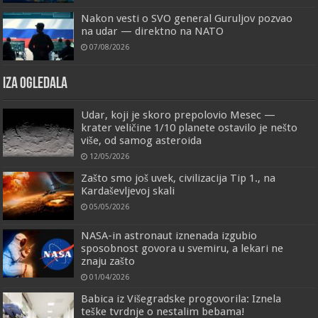
Nakon vesti o SVO general Guruljov pozvao
na udar — direktno na NATO
07/08/2026
IZA OGLEDALA
Udar, koji je skoro prepolovio Mesec —
krater veličine 1/10 planete ostavilo je nešto
više, od samog asteroida
12/05/2026
Zašto smo još uvek, civilizacija Tip 1., na
Kardaševljevoj skali
05/05/2026
NASA-in astronaut iznenada izgubio
sposobnost govora u svemiru, a lekari ne
znaju zašto
01/04/2026
Babica iz Višegradske progovorila: Iznela
teške tvrdnje o nestalim bebama!