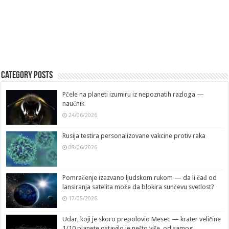
Category Posts
Pčele na planeti izumiru iz nepoznatih razloga —
naučnik
24/06/2026
Rusija testira personalizovane vakcine protiv raka
08/06/2026
Pomračenje izazvano ljudskom rukom — da li čađ od
lansiranja satelita može da blokira sunčevu svetlost?
17/05/2026
Udar, koji je skoro prepolovio Mesec — krater veličine
1/10 planete ostavilo je nešto više, od samog