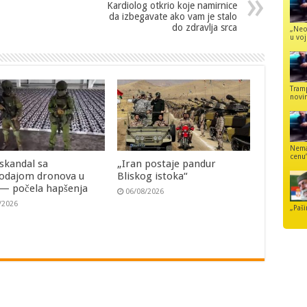
Kardiolog otkrio koje namirnice
da izbegavate ako vam je stalo
do zdravlja srca
„Neo
u voj
Tram
novi
Nemaj
cenu
 skandal sa
„Iran postaje pandur
odajom dronova u
Bliskog istoka“
i — počela hapšenja
06/08/2026
/2026
„Paši