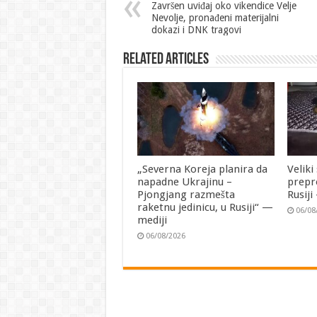
Završen uviđaj oko vikendice Velje
Nevolje, pronađeni materijalni
dokazi i DNK tragovi
Related Articles
„Severna Koreja planira da
Veliki
napadne Ukrajinu –
prepr
Pjongjang razmešta
Rusij
raketnu jedinicu, u Rusiji“ —
06/08
mediji
06/08/2026