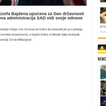
ozefa Bajdena upućena za Dan državnosti
ova administracija SAD vidi svoje odnose
pro
nje Srbije i tzv. Kosova ne treba da iznenadi jer je u pitanju
26
osovske nezavisnosti, u kojem treba očekivati dalji nastavak
penziji Zoran Milivojević.
News 