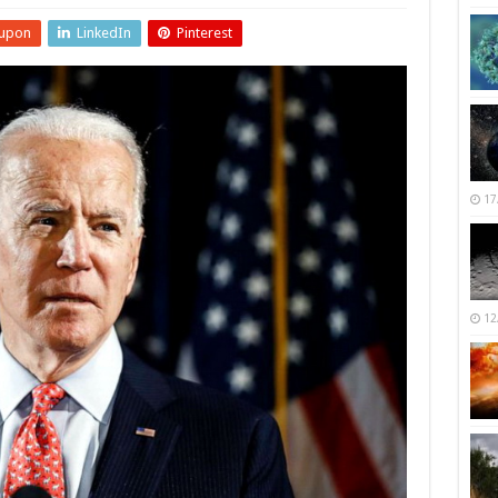
upon
LinkedIn
Pinterest
17
12