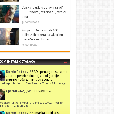
Vojska je ušla u „glavni grad“
— Putinova „rezerva“ i „strašni
adut“
06/08/2026
Rusija može da ispali 100
balističkih raketa na Ukrajinu,
mesečno — Ekspert
06/08/2026
KOMENTARI ČITALACA
Đorđe Patković
SAD i pentagon su samo
udarne pesnice financijske oligarhije i
sigurno neće za njih slati svoju...
red kapitulacijom — The Financial Times
·
7 hours ago
Србски СКАДАР
Podrzavam ...
predlaže Turskoj stvaranje islamskog saveza i konačni
na Izrael
·
12 hours ago
Đorđe Patković
nemačka politika su