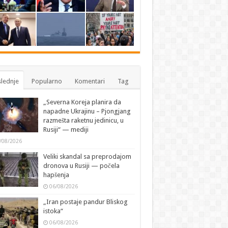
lednje
Popularno
Komentari
Tag
„Severna Koreja planira da
napadne Ukrajinu – Pjongjang
razmešta raketnu jedinicu, u
Rusiji“ — mediji
/08/2026
Veliki skandal sa preprodajom
dronova u Rusiji — počela
hapšenja
06/08/2026
„Iran postaje pandur Bliskog
istoka“
06/08/2026