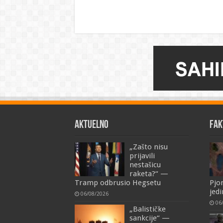
AKTUELNO
FAK
„Zašto nisu
prijavili
nestašicu
raketa?“ —
Tramp odbrusio Hegsetu
Pjo
jedi
06/08/2026
06
„Balističke
sankcije“ —