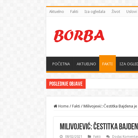
Aktuelno
Fakti
Iza ogledala
Život
Uslovi 
POČETNA
AKTUELNO
FAKTI
IZA OGLE
Poslednje objave
„Iran postaje pandur Bli
Home
/
Fakti
/
Milivojević: Čestitka Bajdena j
Milivojević: Čestitka Bajden
08/02/2021
Fakti
Dodaj Komenta