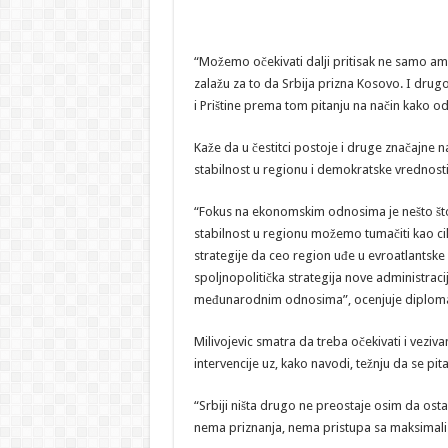
“Možemo očekivati dalji pritisak ne samo ame
zalažu za to da Srbija prizna Kosovo. I dr
i Prištine prema tom pitanju na način kako od
Kaže da u čestitci postoje i druge značajne n
stabilnost u regionu i demokratske vrednosti
“Fokus na ekonomskim odnosima je nešto što
stabilnost u regionu možemo tumačiti kao cilj a
strategije da ceo region uđe u evroatlantske 
spoljnopolitička strategija nove administrac
međunarodnim odnosima”, ocenjuje diploma
Milivojevic smatra da treba očekivati i veziva
intervencije uz, kako navodi, težnju da se pit
“Srbiji ništa drugo ne preostaje osim da osta
nema priznanja, nema pristupa sa maksimalistič