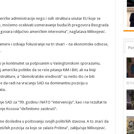
ričke administracije nego i svih struktura unutar EU koje se
ugo, možemo ocekivati usmeravanje budućih pregovora Beograda
govara isključivo američkim interesima”, naglašava Milivojević.
amere i izdvaja fokusiranje na tri stvari – na ekonomske odnose,
Pos
.
 je kontinuitet sa potpisanim u Vašingtonskom sporazumu,
meričke politike da se reše pitanja KiM i BiH, ali na liniji
strukture, a ”demokratske vrednosti” su nešto što će biti
ije da radi na vraćanju SAD na dominantnu poziciju u
06
ta.
nje SAD za ”99. godinu i NATO “intervenciju”, kao i na rezultat te
anje Kosova “definitivno zaokruži”.
ne dosledna u poštovanju svojih političkih stavova. A to znači da
kih pozicija za koje se zalaže Priština”, zaključuje Milivojević.