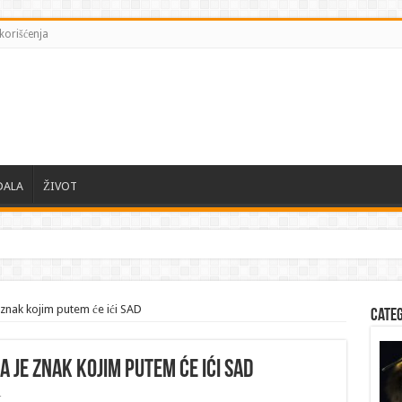
korišćenja
DALA
ŽIVOT
e znak kojim putem će ići SAD
Cate
a je znak kojim putem će ići SAD
r