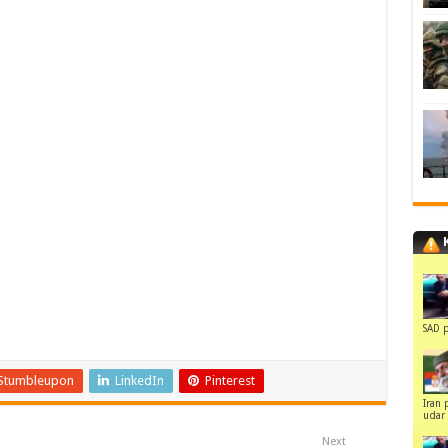
SAD p
Stumbleupon
LinkedIn
Pinterest
Iran 
udar 
Next