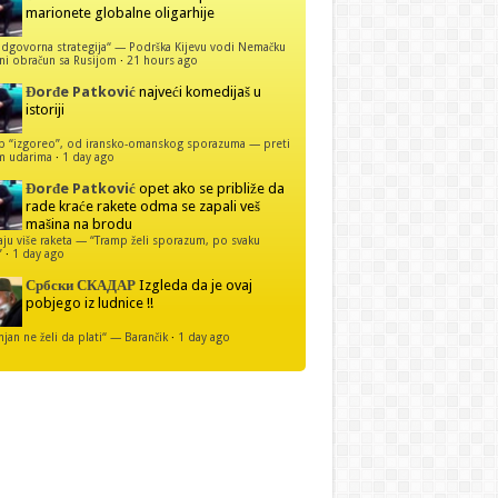
marionete globalne oligarhije
dgovorna strategija“ — Podrška Kijevu vodi Nemačku
ni obračun sa Rusijom
·
21 hours ago
Đorđe Patković
najveći komedijaš u
istoriji
p “izgoreo”, od iransko-omanskog sporazuma — preti
m udarima
·
1 day ago
Đorđe Patković
opet ako se približe da
rade kraće rakete odma se zapali veš
mašina na brodu
u više raketa — “Tramp želi sporazum, po svaku
”
·
1 day ago
Србски СКАДАР
Izgleda da je ovaj
pobjego iz ludnice !!
njan ne želi da plati“ — Barančik
·
1 day ago