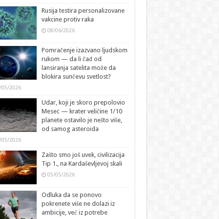
Rusija testira personalizovane
vakcine protiv raka
08/06/2026
Pomračenje izazvano ljudskom
rukom — da li čađ od
lansiranja satelita može da
blokira sunčevu svetlost?
/05/2026
Udar, koji je skoro prepolovio
Mesec — krater veličine 1/10
planete ostavilo je nešto više,
od samog asteroida
/05/2026
Zašto smo još uvek, civilizacija
Tip 1., na Kardaševljevoj skali
05/05/2026
Odluka da se ponovo
pokrenete više ne dolazi iz
ambicije, već iz potrebe