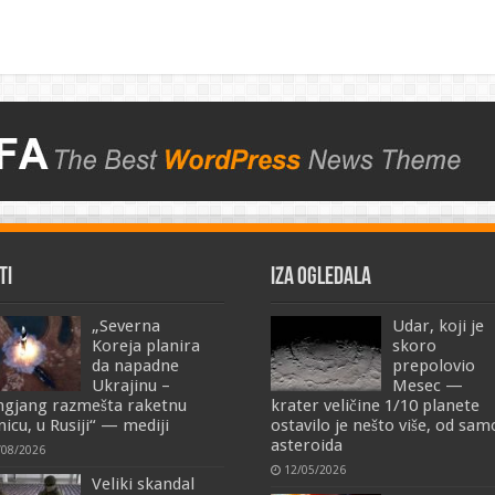
TI
IZA OGLEDALA
„Severna
Udar, koji je
Koreja planira
skoro
da napadne
prepolovio
Ukrajinu –
Mesec —
ngjang razmešta raketnu
krater veličine 1/10 planete
nicu, u Rusiji“ — mediji
ostavilo je nešto više, od sa
asteroida
/08/2026
12/05/2026
Veliki skandal