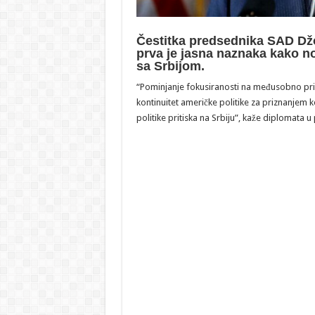
Čestitka predsednika SAD Dž
prva je jasna naznaka kako n
sa Srbijom.
“Pominjanje fokusiranosti na međusobno prizna
kontinuitet američke politike za priznanjem k
politike pritiska na Srbiju”, kaže diplomata u 