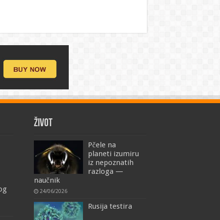
ŽIVOT
Pčele na
planeti izumiru
iz nepoznatih
razloga —
naučnik
mog
24/06/2026
Rusija testira