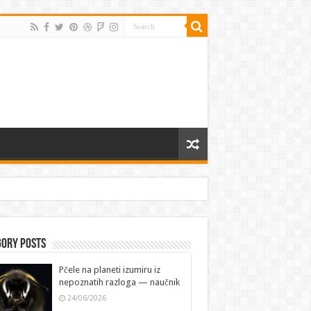
gory Posts
Pčele na planeti izumiru iz
nepoznatih razloga — naučnik
24/06/2026