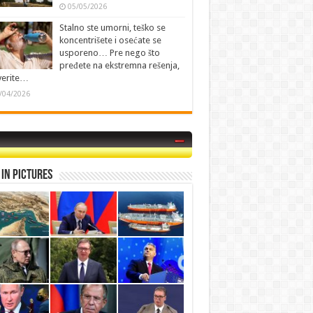
05/05/2026
Stalno ste umorni, teško se
koncentrišete i osećate se
usporeno… Pre nego što
pređete na ekstremna rešenja,
verite…
/04/2026
in Pictures