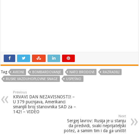
Tag
AVIONI
BOMBARDOVANJE
NATO BRODOVI
RAZRADILI
RUSKE VAZDUHOPLOVNE SNAGE
USPEŠNO
Previous
KRVAVI DAN NEZAVISNOSTI! –
U 379 pucnjava, Amerikanci
smanjili broj stanovnika SAD za –
142! – VIDEO
Next
Sergej lavrov: Rusija je u stanju
da predvidi, svaki neprijateljski
potez, a samim tim i da ga uništi!