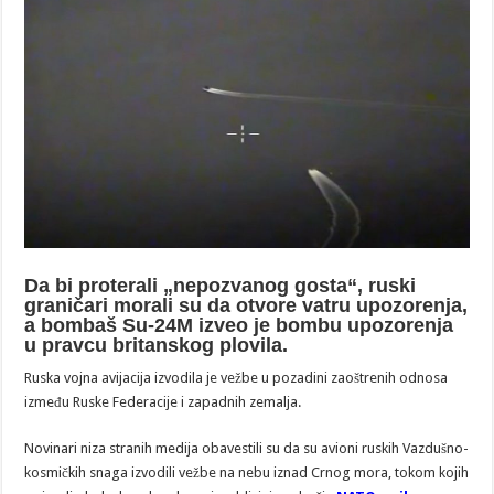
Da bi proterali „nepozvanog gosta“, ruski
graničari morali su da otvore vatru upozorenja,
a bombaš Su-24M izveo je bombu upozorenja
u pravcu britanskog plovila.
Ruska vojna avijacija izvodila je vežbe u pozadini zaoštrenih odnosa
između Ruske Federacije i zapadnih zemalja.
Novinari niza stranih medija obavestili su da su avioni ruskih Vazdušno-
kosmičkih snaga izvodili vežbe na nebu iznad Crnog mora, tokom kojih