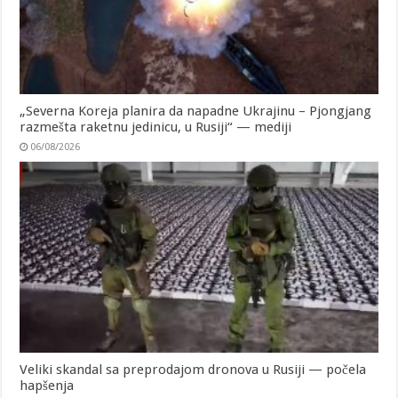
„Severna Koreja planira da napadne Ukrajinu – Pjongjang
razmešta raketnu jedinicu, u Rusiji“ — mediji
06/08/2026
Veliki skandal sa preprodajom dronova u Rusiji — počela
hapšenja