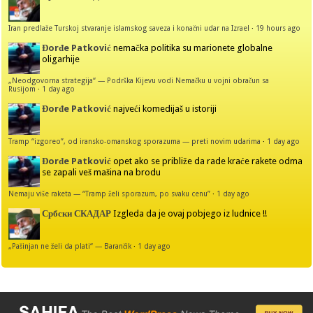
Iran predlaže Turskoj stvaranje islamskog saveza i konačni udar na Izrael
·
19 hours ago
Đorđe Patković
nemačka politika su marionete globalne
oligarhije
„Neodgovorna strategija“ — Podrška Kijevu vodi Nemačku u vojni obračun sa
Rusijom
·
1 day ago
Đorđe Patković
najveći komedijaš u istoriji
Tramp “izgoreo”, od iransko-omanskog sporazuma — preti novim udarima
·
1 day ago
Đorđe Patković
opet ako se približe da rade kraće rakete odma
se zapali veš mašina na brodu
Nemaju više raketa — “Tramp želi sporazum, po svaku cenu”
·
1 day ago
Србски СКАДАР
Izgleda da je ovaj pobjego iz ludnice !!
„Pašinjan ne želi da plati“ — Barančik
·
1 day ago