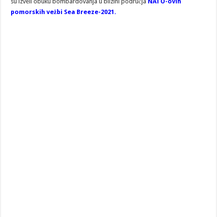
su izveli obuku bombardovanja u blizini područja
NATO-ovih
pomorskih vežbi Sea Breeze-2021.