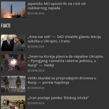
Japansko MO upozorilo na rizik od
nuklearnog napada
05/08/2026
FAKTI
„Kina sve vidi“ — SAD shvatile glavnu lekciju
sukoba u Ukrajini, i Iranu
06/08/2026
„Severna Koreja planira da napadne Ukrajinu
– Pjongjang razmešta raketnu jedinicu, u
Rusiji“ — mediji
06/08/2026
Veliki skandal sa preprodajom dronova u
Rusiji — počela hapšenja
06/08/2026
„Iran postaje pandur Bliskog istoka“
06/08/2026