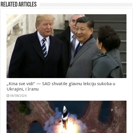
Related Articles
„Kina sve vidi“ — SAD shvatile glavnu lekciju sukoba u
Ukrajini, i Iranu
06/08/2026