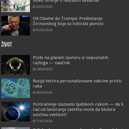
teške tvrdnje o nestalim bebama!
26/02/2026
Od Obame do Trampa: Predviđanja
Žirinovskog koja su šokirala javnost
02/02/2026
ŽIVOT
Pčele na planeti izumiru iz nepoznatih
razloga — naučnik
24/06/2026
Rusija testira personalizovane vakcine protiv
raka
08/06/2026
Pomračenje izazvano ljudskom rukom — da li
čađ od lansiranja satelita može da blokira
sunčevu svetlost?
17/05/2026