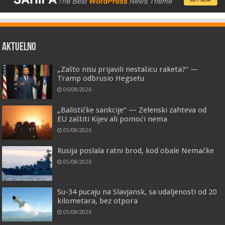
AKTUELNO
„Zašto nisu prijavili nestašicu raketa?“ —
Tramp odbrusio Hegsetu
06/08/2026
„Balističke sankcije“ — Zelenski zahteva od
EU zaštiti Kijev ali pomoći nema
05/08/2026
Rusija poslala ratni brod, kod obale Nemačke
05/08/2026
Su-34 pucaju na Slavjansk, sa udaljenosti od 20
kilometara, bez otpora
05/08/2026