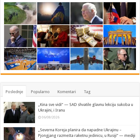
Poslednje
Popularno
Komentari
Tag
„Kina sve vidi“ — SAD shvatile glavnu lekciju sukoba u
Ukrajini, i Iranu
06/08/2026
„Severna Koreja planira da napadne Ukrajinu –
Pjongjang razmešta raketnu jedinicu, u Rusiji“ — mediji