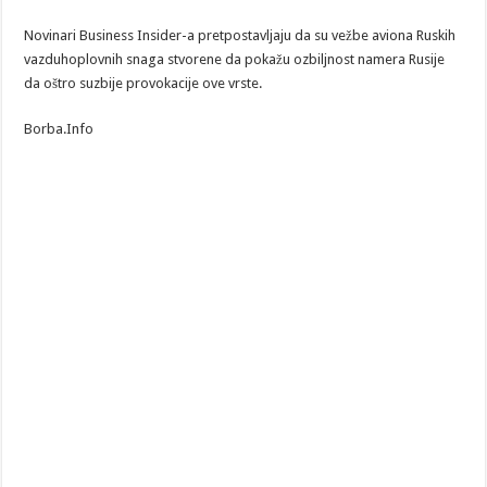
Novinari Business Insider-a pretpostavljaju da su vežbe aviona Ruskih
vazduhoplovnih snaga stvorene da pokažu ozbiljnost namera Rusije
da oštro suzbije provokacije ove vrste.
Borba.Info