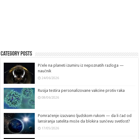
Category Posts
Pčele na planeti izumiru iz nepoznatih razloga —
naučnik
24/06/2026
Rusija testira personalizovane vakcine protiv raka
08/06/2026
Pomračenje izazvano ljudskom rukom — da li čađ od
lansiranja satelita može da blokira sunčevu svetlost?
17/05/2026