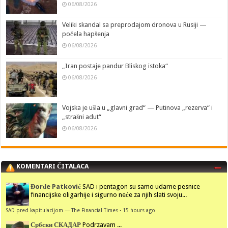
06/08/2026
Veliki skandal sa preprodajom dronova u Rusiji —
počela hapšenja
06/08/2026
„Iran postaje pandur Bliskog istoka“
06/08/2026
Vojska je ušla u „glavni grad“ — Putinova „rezerva“ i
„strašni adut“
06/08/2026
KOMENTARI ČITALACA
Đorđe Patković
SAD i pentagon su samo udarne pesnice
financijske oligarhije i sigurno neće za njih slati svoju...
SAD pred kapitulacijom — The Financial Times
·
15 hours ago
Србски СКАДАР
Podrzavam ...