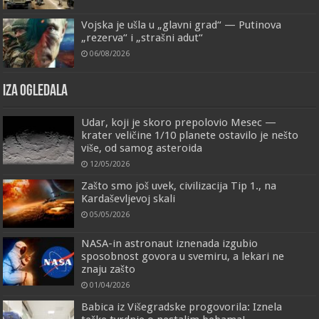
Vojska je ušla u „glavni grad“ — Putinova
„rezerva“ i „strašni adut“
06/08/2026
IZA OGLEDALA
Udar, koji je skoro prepolovio Mesec —
krater veličine 1/10 planete ostavilo je nešto
više, od samog asteroida
12/05/2026
Zašto smo još uvek, civilizacija Tip 1., na
Kardaševljevoj skali
05/05/2026
NASA-in astronaut iznenada izgubio
sposobnost govora u svemiru, a lekari ne
znaju zašto
01/04/2026
Babica iz Višegradske progovorila: Iznela