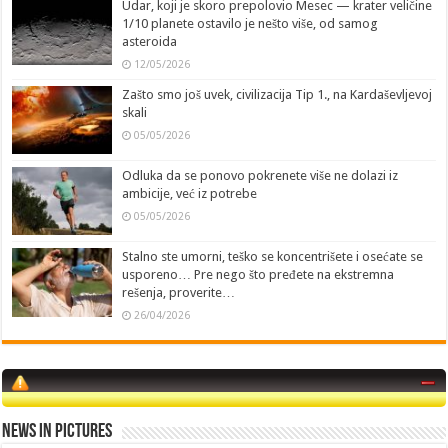
Udar, koji je skoro prepolovio Mesec — krater veličine
1/10 planete ostavilo je nešto više, od samog
asteroida
12/05/2026
Zašto smo još uvek, civilizacija Tip 1., na Kardaševljevoj
skali
05/05/2026
Odluka da se ponovo pokrenete više ne dolazi iz
ambicije, već iz potrebe
05/05/2026
Stalno ste umorni, teško se koncentrišete i osećate se
usporeno… Pre nego što pređete na ekstremna
rešenja, proverite…
26/04/2026
News in Pictures