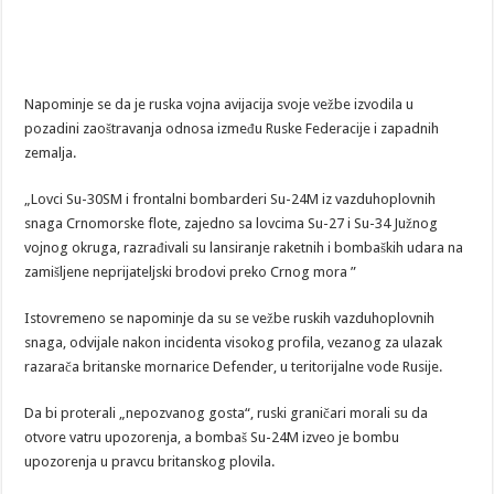
Napominje se da je ruska vojna avijacija svoje vežbe izvodila u
pozadini zaoštravanja odnosa između Ruske Federacije i zapadnih
zemalja.
„Lovci Su-30SM i frontalni bombarderi Su-24M iz vazduhoplovnih
snaga Crnomorske flote, zajedno sa lovcima Su-27 i Su-34 Južnog
vojnog okruga, razrađivali su lansiranje raketnih i bombaških udara na
zamišljene neprijateljski brodovi preko Crnog mora ”
Istovremeno se napominje da su se vežbe ruskih vazduhoplovnih
snaga, odvijale nakon incidenta visokog profila, vezanog za ulazak
razarača britanske mornarice Defender, u teritorijalne vode Rusije.
Da bi proterali „nepozvanog gosta“, ruski graničari morali su da
otvore vatru upozorenja, a bombaš Su-24M izveo je bombu
upozorenja u pravcu britanskog plovila.