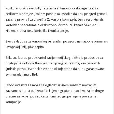
Konkurencijski savet BiH, nezavisna antimonopolska agencija, sa
sedištem u Sarajevu, tokom postupka utvrdiće da li su Junajted grupa i
zavisna pravna lica prekršila Zakon prilikom zaključenja restriktivnih,
kartelskih sporazuma o ekskluzivnoj distribuciji kanala Si-en-en I
Njuzmax, a na štetu korisnika i konkurencije.
Sve u skladu sa zakonom koji je izrađen po uzoru na najbolje primere u
Evropskoj uniji, piše Kapital.
Efikasna borba protiv kartelizacije medijskog tržišta je preduslov za
postojanje slobode štampe i medijskog pluralizma, kao osnovnih
ljudskih prava i evropskih vrednosti koje treba da budu garantovane
svim građanima u BiH.
Ishod ove istrage može se ogledati u višemilionskim novčanim
kaznama u korist budžeta BiH i njenih građana, kao i značajne druge
pravne sankcije i posledice za Junajted grupu i njene povezane
kompanije.