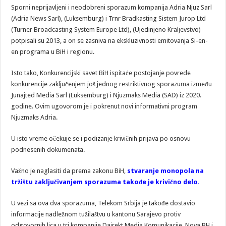
Sporni neprijavljeni i neodobreni sporazum kompanija Adria Njuz Sarl
(Adria News Sarl), (Luksemburg) i Trnr Bradkasting Sistem Jurop Ltd
(Turner Broadcasting System Europe Ltd), (Ujedinjeno Kraljevstvo)
potpisali su 2013, a on se zasniva na ekskluzivnosti emitovanja Si-en-
en programa u BiH i regionu.
Isto tako, Konkurencijski savet BiH ispitaće postojanje povrede
konkurencije zaključenjem još jednog restriktivnog sporazuma između
Junajted Media Sarl (Luksemburg) i Njuzmaks Media (SAD) iz 2020.
godine. Ovim ugovorom je i pokrenut novi informativni program
Njuzmaks Adria.
U isto vreme očekuje se i podizanje krivičnih prijava po osnovu
podnesenih dokumenata.
Važno je naglasiti da prema zakonu BiH,
stvaranje monopola na
tržištu zaključivanjem sporazuma takođe je krivično delo.
U vezi sa ova dva sporazuma, Telekom Srbija je takođe dostavio
informacije nadležnom tužilaštvu u kantonu Sarajevo protiv
odgovornih lica u tri kompanije Dajrekt Media Komunikacije, Nova BH i