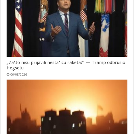
„Zašto nisu prijavili nestašicu raketa?“ — Tramp odbrusio
Hegsetu
06/08/2026