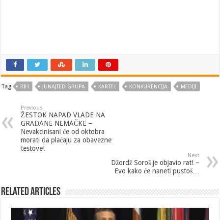
Tag
BIH
JUNAJTED GRUPA
KARTEL
KONKURENCIJA
MEDIJI
Previous
ŽESTOK NAPAD VLADE NA
GRAĐANE NEMAČKE –
Nevakcinisani će od oktobra
morati da plaćaju za obavezne
testove!
Next
Džordž Soroš je objavio rat! –
Evo kako će naneti pustoš…
Related Articles