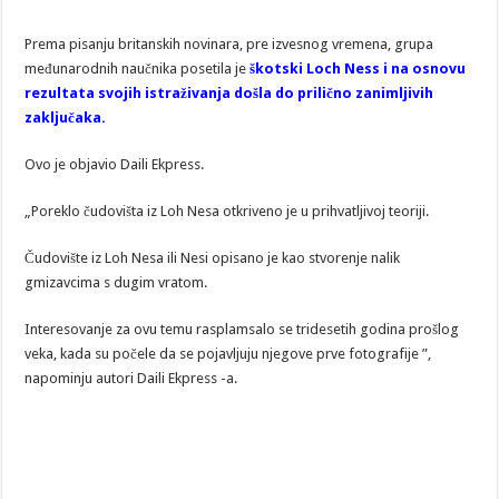
Prema pisanju britanskih novinara, pre izvesnog vremena, grupa
međunarodnih naučnika posetila je
škotski Loch Ness i na osnovu
rezultata svojih istraživanja došla do prilično zanimljivih
zaključaka.
Ovo je objavio Daili Ekpress.
„Poreklo čudovišta iz Loh Nesa otkriveno je u prihvatljivoj teoriji.
Čudovište iz Loh Nesa ili Nesi opisano je kao stvorenje nalik
gmizavcima s dugim vratom.
Interesovanje za ovu temu rasplamsalo se tridesetih godina prošlog
veka, kada su počele da se pojavljuju njegove prve fotografije ”,
napominju autori Daili Ekpress -a.