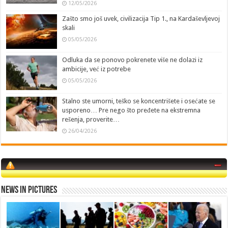
12/05/2026
Zašto smo još uvek, civilizacija Tip 1., na Kardaševljevoj
skali
05/05/2026
Odluka da se ponovo pokrenete više ne dolazi iz
ambicije, već iz potrebe
05/05/2026
Stalno ste umorni, teško se koncentrišete i osećate se
usporeno… Pre nego što pređete na ekstremna
rešenja, proverite…
26/04/2026
News in Pictures