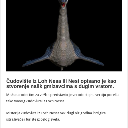
Čudovište iz Loh Nesa ili Nesi opisano je kao
stvorenje nalik gmizavcima s dugim vratom.
Međunarodni tim za vežbe predstavio je verodostojnu verziju porekla
takozvanog čudovišta iz Loch Nessa.
Misterija čudovišta iz Loch Nessa već dugi niz godina intrigira
istraživače i turiste iz celog sveta.