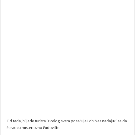
Od tada, hiljade turista iz celog sveta posećuje Loh Nes nadajući se da
će videti misteriozno čudovište.