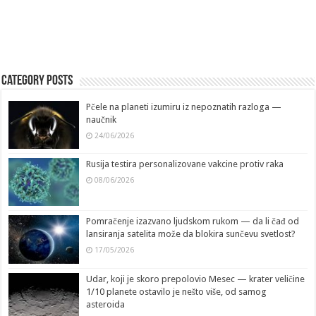
Category Posts
Pčele na planeti izumiru iz nepoznatih razloga —
naučnik
24/06/2026
Rusija testira personalizovane vakcine protiv raka
08/06/2026
Pomračenje izazvano ljudskom rukom — da li čađ od
lansiranja satelita može da blokira sunčevu svetlost?
17/05/2026
Udar, koji je skoro prepolovio Mesec — krater veličine
1/10 planete ostavilo je nešto više, od samog
asteroida