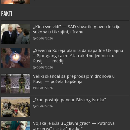
FAKTI
„Kina sve vidi“ — SAD shvatile glavnu lekciju
sukoba u Ukrajini, i Iranu
06/08/2026
„Severna Koreja planira da napadne Ukrajinu
– Pjongjang razmešta raketnu jedinicu, u
Rusiji“ — mediji
06/08/2026
Veliki skandal sa preprodajom dronova u
Rusiji — počela hapšenja
06/08/2026
„Iran postaje pandur Bliskog istoka“
06/08/2026
Vojska je ušla u „glavni grad“ — Putinova
„rezerva“ i „strašni adut“