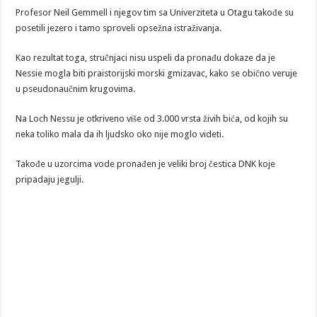
Profesor Neil Gemmell i njegov tim sa Univerziteta u Otagu takođe su
posetili jezero i tamo sproveli opsežna istraživanja.
Kao rezultat toga, stručnjaci nisu uspeli da pronađu dokaze da je
Nessie mogla biti praistorijski morski gmizavac, kako se obično veruje
u pseudonaučnim krugovima.
Na Loch Nessu je otkriveno više od 3.000 vrsta živih bića, od kojih su
neka toliko mala da ih ljudsko oko nije moglo videti.
Takođe u uzorcima vode pronađen je veliki broj čestica DNK koje
pripadaju jegulji.