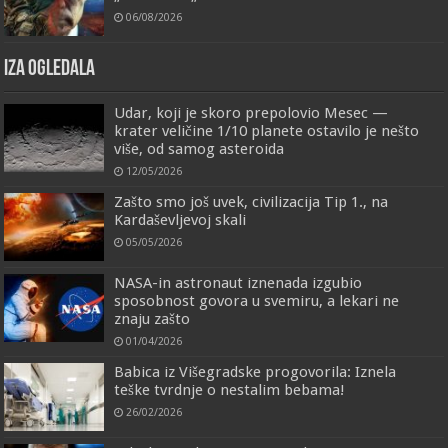
06/08/2026
IZA OGLEDALA
Udar, koji je skoro prepolovio Mesec —
krater veličine 1/10 planete ostavilo je nešto
više, od samog asteroida
12/05/2026
Zašto smo još uvek, civilizacija Tip 1., na
Kardaševljevoj skali
05/05/2026
NASA-in astronaut iznenada izgubio
sposobnost govora u svemiru, a lekari ne
znaju zašto
01/04/2026
Babica iz Višegradske progovorila: Iznela
teške tvrdnje o nestalim bebama!
26/02/2026