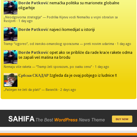
Đorđe Patković
nemačka politika su marionete globalne
oligarhije
„Neodgovorna strategija“ — Podrška Kijevu vodi Nemačku u vojni obračun sa
Rusijom
·
1 day ago
Đorđe Patković
najveći komedijaš u istoriji
Tramp “izgoreo”, od iransko-omanskog sporazuma — preti novim udarima
·
1 day ago
Đorđe Patković
opet ako se približe da rade kraće rakete odma
se zapali veš mašina na brodu
Nemaju više raketa — “Tramp želi sporazum, po svaku cenu”
·
1 day ago
Србски СКАДАР
Izgleda da je ovaj pobjego iz ludnice !!
„Pašinjan ne želi da plati“ — Barančik
·
2 days ago