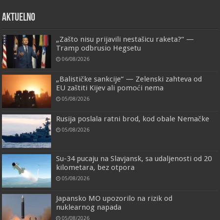
AKTUELNO
„Zašto nisu prijavili nestašicu raketa?“ —
Tramp odbrusio Hegsetu
06/08/2026
„Balističke sankcije“ — Zelenski zahteva od
EU zaštiti Kijev ali pomoći nema
05/08/2026
Rusija poslala ratni brod, kod obale Nemačke
05/08/2026
Su-34 pucaju na Slavjansk, sa udaljenosti od 20
kilometara, bez otpora
05/08/2026
Japansko MO upozorilo na rizik od
nuklearnog napada
05/08/2026