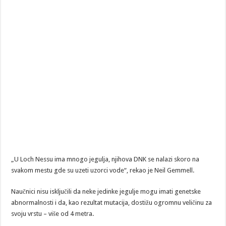
„U Loch Nessu ima mnogo jegulja, njihova DNK se nalazi skoro na
svakom mestu gde su uzeti uzorci vode“, rekao je Neil Gemmell.
Naučnici nisu isključili da neke jedinke jegulje mogu imati genetske
abnormalnosti i da, kao rezultat mutacija, dostižu ogromnu veličinu za
svoju vrstu – više od 4 metra.