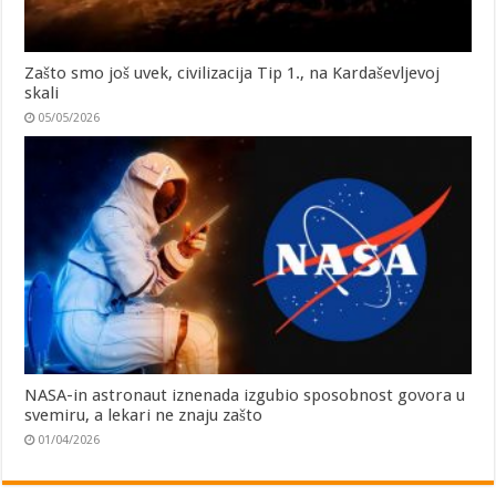
Zašto smo još uvek, civilizacija Tip 1., na Kardaševljevoj
skali
05/05/2026
NASA-in astronaut iznenada izgubio sposobnost govora u
svemiru, a lekari ne znaju zašto
01/04/2026