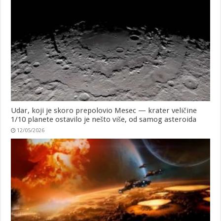
Udar, koji je skoro prepolovio Mesec — krater veličine
1/10 planete ostavilo je nešto više, od samog asteroida
12/05/2026