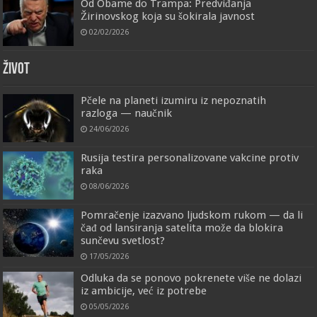
Od Obame do Trampa: Predviđanja
Žirinovskog koja su šokirala javnost
02/02/2026
ŽIVOT
Pčele na planeti izumiru iz nepoznatih
razloga — naučnik
24/06/2026
Rusija testira personalizovane vakcine protiv
raka
08/06/2026
Pomračenje izazvano ljudskom rukom — da li
čađ od lansiranja satelita može da blokira
sunčevu svetlost?
17/05/2026
Odluka da se ponovo pokrenete više ne dolazi
iz ambicije, već iz potrebe
05/05/2026