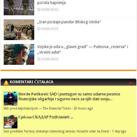
počela hapšenja
06/08/2026
„Iran postaje pandur Bliskog istoka“
06/08/2026
Vojska je ušla u „glavni grad“ — Putinova „rezerva“ i
„strašni adut“
06/08/2026
KOMENTARI ČITALACA
Đorđe Patković
SAD i pentagon su samo udarne pesnice
financijske oligarhije i sigurno neće za njih slati svoju...
SAD pred kapitulacijom — The Financial Times
·
20 hours ago
Србски СКАДАР
Podrzavam ...
Iran predlaže Turskoj stvaranje islamskog saveza i konačni udar na Izrael
·
1 day ago