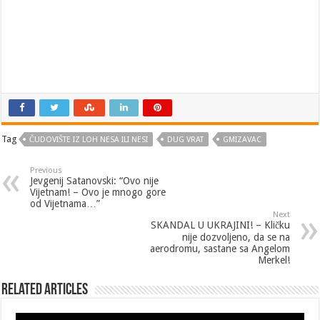
Tag
ČUDOVIŠTE IZ LOH NESA ILI NESI
DUG VRAT
GMIZAVAC
Previous
Jevgenij Satanovski: “Ovo nije
Vijetnam! – Ovo je mnogo gore
od Vijetnama…”
Next
SKANDAL U UKRAJINI! – Kličku
nije dozvoljeno, da se na
aerodromu, sastane sa Angelom
Merkel!
Related Articles