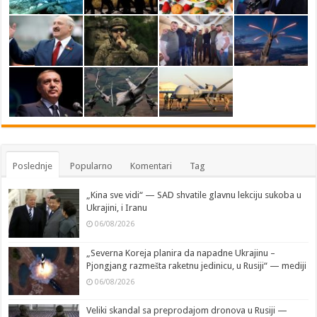
Poslednje
Popularno
Komentari
Tag
„Kina sve vidi“ — SAD shvatile glavnu lekciju sukoba u
Ukrajini, i Iranu
06/08/2026
„Severna Koreja planira da napadne Ukrajinu –
Pjongjang razmešta raketnu jedinicu, u Rusiji“ — mediji
06/08/2026
Veliki skandal sa preprodajom dronova u Rusiji —