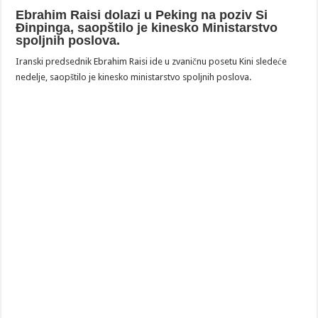
Ebrahim Raisi dolazi u Peking na poziv Si
Đinpinga, saopštilo je kinesko Ministarstvo
spoljnih poslova.
Iranski predsednik Ebrahim Raisi ide u zvaničnu posetu Kini sledeće
nedelje, saopštilo je kinesko ministarstvo spoljnih poslova.