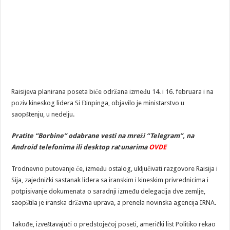
Raisijeva planirana poseta biće održana između 14. i 16. februara i na
poziv kineskog lidera Si Đinpinga, objavilo je ministarstvo u
saopštenju, u nedelju.
Pratite “Borbine” odabrane vesti na mreži “Telegram”, na
Android telefonima ili desktop računarima
OVDE
Trodnevno putovanje će, između ostalog, uključivati razgovore Raisija i
Sija, zajednički sastanak lidera sa iranskim i kineskim privrednicima i
potpisivanje dokumenata o saradnji između delegacija dve zemlje,
saopštila je iranska državna uprava, a prenela novinska agencija IRNA.
Takođe, izveštavajući o predstojećoj poseti, američki list Politiko rekao