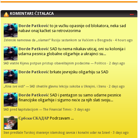
KOMENTARI ČITALACA
Đorđe Patković
to je vučku opasnije od blokatora, neka sad
nabavi onaj kačket sa retrovizorima
Zelenski namerava da „ošamari“ Rusiju sastankom sa Vučićem u Beogradu
·
4 hours ago
Đorđe Patković
SAD tu nema nikakav uticaj, oni su kolonija i
udarna pesnica globalne oligarhije a ukrajinci su...
SAD vratile Kijevu potpun pristup obaveštajnim podacima — Politico
·
2 days ago
Đorđe Patković
brkate jevrejsku oligarhiju sa SAD
„Kina sve vidi“ — SAD shvatile glavnu lekciju sukoba u Ukrajini, i Iranu
·
2 days ago
Đorđe Patković
SAD i pentagon su samo udarne pesnice
financijske oligarhije i sigurno neće za njih slati svoju...
SAD pred kapitulacijom — The Financial Times
·
3 days ago
Србски СКАДАР
Podrzavam ...
Iran predlaže Turskoj stvaranje islamskog saveza i konačni udar na Izrael
·
3 days ago