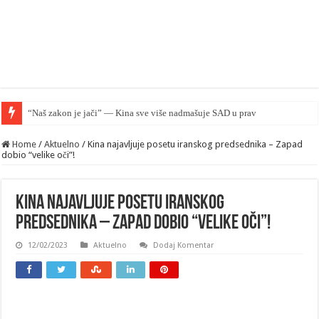
“Naš zakon je jači” — Kina sve više nadmašuje SAD u pravnom smislu
Home
/
Aktuelno
/
Kina najavljuje posetu iranskog predsednika – Zapad
dobio “velike oči”!
Kina najavljuje posetu iranskog
predsednika – Zapad dobio “velike oči”!
12/02/2023
Aktuelno
Dodaj Komentar