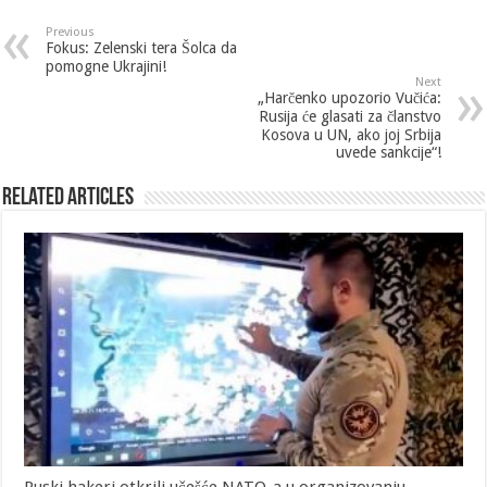
Previous
Fokus: Zelenski tera Šolca da
pomogne Ukrajini!
Next
„Harčenko upozorio Vučića:
Rusija će glasati za članstvo
Kosova u UN, ako joj Srbija
uvede sankcije“!
Related Articles
Ruski hakeri otkrili učešće NATO-a u organizovanju