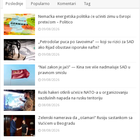
Poslednje
Popularno
Komentari
Tag
Nemačka energetska politika će učiniti zimu u Evropi
pretećom – Politico
09/08/2026
„Petrodolar puca po šavovima“ — koji su rizici za SAD
ako Rijad obustavi isporuke nafte?
09/08/2026
“Naš zakon je jači” — Kina sve više nadmašuje SAD u
pravnom smislu
09/08/2026
Ruski hakeri otkrili učešće NATO-a u organizovanju
vazdušnih napada na rusku teritoriju
08/08/2026
Zelenski namerava da „ošamari“ Rusiju sastankom sa
Vučićem u Beogradu
08/08/2026