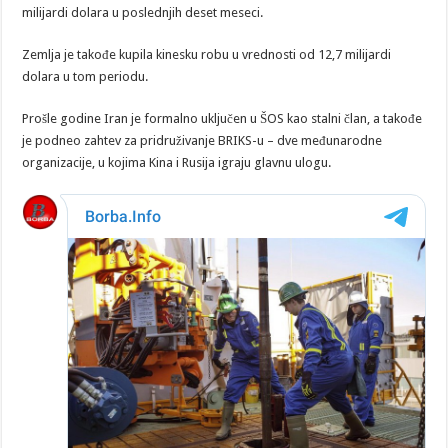
milijardi dolara u poslednjih deset meseci.
Zemlja je takođe kupila kinesku robu u vrednosti od 12,7 milijardi
dolara u tom periodu.
Prošle godine Iran je formalno uključen u ŠOS kao stalni član, a takođe
je podneo zahtev za pridruživanje BRIKS-u – dve međunarodne
organizacije, u kojima Kina i Rusija igraju glavnu ulogu.