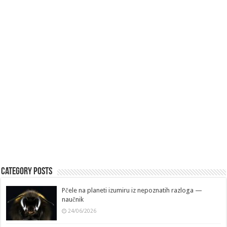
Category Posts
Pčele na planeti izumiru iz nepoznatih razloga —
naučnik
24/06/2026