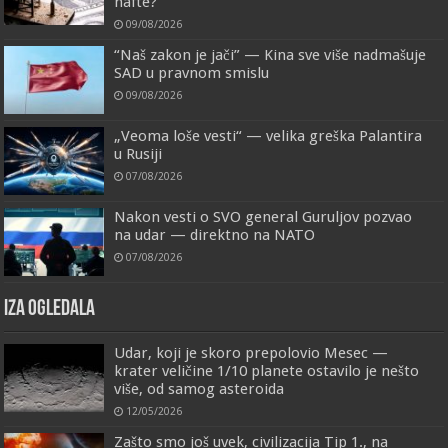
nafte?
09/08/2026
“Naš zakon je jači” — Kina sve više nadmašuje
SAD u pravnom smislu
09/08/2026
„Veoma loše vesti“ — velika greška Palantira
u Rusiji
07/08/2026
Nakon vesti o SVO general Guruljov pozvao
na udar — direktno na NATO
07/08/2026
IZA OGLEDALA
Udar, koji je skoro prepolovio Mesec —
krater veličine 1/10 planete ostavilo je nešto
više, od samog asteroida
12/05/2026
Zašto smo još uvek, civilizacija Tip 1., na