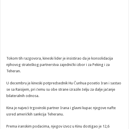
Tokom tih razgovora, kineski lider je insistirao da je konsolidacija
njihovog strateškog partnerstva zajednički izbor i za Peking i za
Teheran.
U decembru je kineski potpredsednik Hu Čunhua posetio Iran i sastao
se sa Raisijem, pri čemu su obe strane izrazile želju za dalje jačanje
bilateralnih odnosa.
Kina je najveći trgovinski partner Irana i glavni kupac njegove nafte
usred američkih sankcija Teheranu.
Prema iranskim podacima, njegov izvoz u Kinu dostigao je 12,6