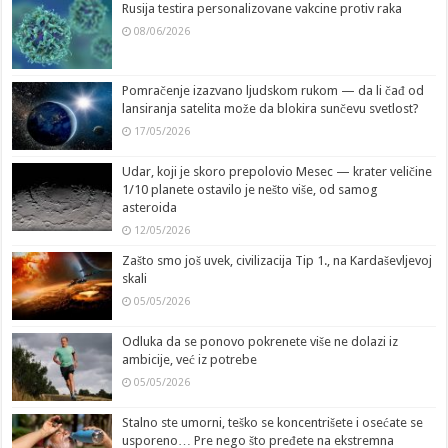
Rusija testira personalizovane vakcine protiv raka
08/06/2026
Pomračenje izazvano ljudskom rukom — da li čađ od
lansiranja satelita može da blokira sunčevu svetlost?
17/05/2026
Udar, koji je skoro prepolovio Mesec — krater veličine
1/10 planete ostavilo je nešto više, od samog
asteroida
12/05/2026
Zašto smo još uvek, civilizacija Tip 1., na Kardaševljevoj
skali
05/05/2026
Odluka da se ponovo pokrenete više ne dolazi iz
ambicije, već iz potrebe
05/05/2026
Stalno ste umorni, teško se koncentrišete i osećate se
usporeno… Pre nego što pređete na ekstremna