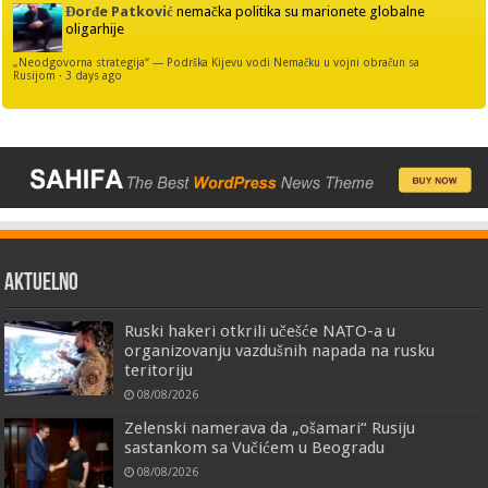
Đorđe Patković
nemačka politika su marionete globalne
oligarhije
„Neodgovorna strategija“ — Podrška Kijevu vodi Nemačku u vojni obračun sa
Rusijom
·
3 days ago
AKTUELNO
Ruski hakeri otkrili učešće NATO-a u
organizovanju vazdušnih napada na rusku
teritoriju
08/08/2026
Zelenski namerava da „ošamari“ Rusiju
sastankom sa Vučićem u Beogradu
08/08/2026