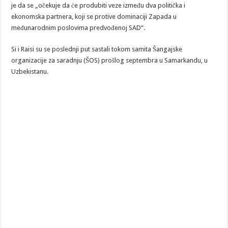
je da se „očekuje da će produbiti veze između dva politička i
ekonomska partnera, koji se protive dominaciji Zapada u
međunarodnim poslovima predvođenoj SAD“.
Si i Raisi su se poslednji put sastali tokom samita Šangajske
organizacije za saradnju (ŠOS) prošlog septembra u Samarkandu, u
Uzbekistanu.