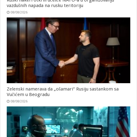
vazdušnih napada na rusku teritoriju
08/08/2026
Zelenski namerava da „ošamari“ Rusiju sastankom sa
Vučićem u Beogradu
08/08/2026