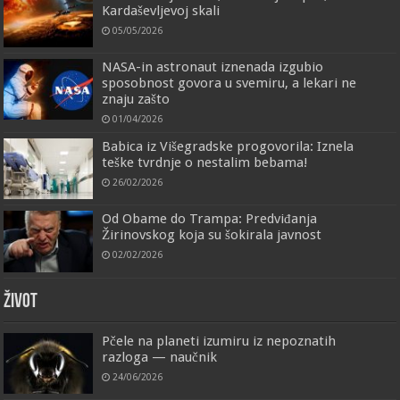
Kardaševljevoj skali
05/05/2026
NASA-in astronaut iznenada izgubio
sposobnost govora u svemiru, a lekari ne
znaju zašto
01/04/2026
Babica iz Višegradske progovorila: Iznela
teške tvrdnje o nestalim bebama!
26/02/2026
Od Obame do Trampa: Predviđanja
Žirinovskog koja su šokirala javnost
02/02/2026
ŽIVOT
Pčele na planeti izumiru iz nepoznatih
razloga — naučnik
24/06/2026