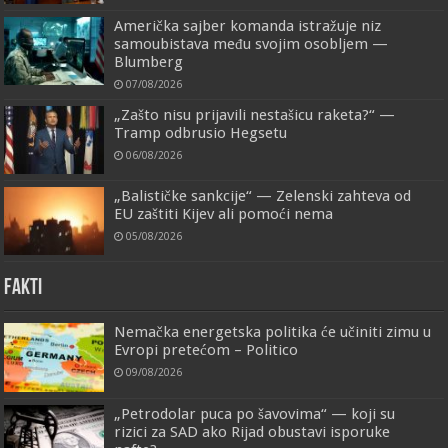
Američka sajber komanda istražuje niz
samoubistava među svojim osobljem —
Blumberg
07/08/2026
„Zašto nisu prijavili nestašicu raketa?“ —
Tramp odbrusio Hegsetu
06/08/2026
„Balističke sankcije“ — Zelenski zahteva od
EU zaštiti Kijev ali pomoći nema
05/08/2026
FAKTI
Nemačka energetska politika će učiniti zimu u
Evropi pretećom – Politico
09/08/2026
„Petrodolar puca po šavovima“ — koji su
rizici za SAD ako Rijad obustavi isporuke