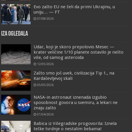
Evo zašto EU ne želi da primi Ukrajinu, u
uniju… — FT
07/08/2026
IZA OGLEDALA
Udar, koji je skoro prepolovio Mesec —
krater veličine 1/10 planete ostavilo je nešto
više, od samog asteroida
12/05/2026
Zašto smo još uvek, civilizacija Tip 1., na
Kardaševljevoj skali
05/05/2026
NASA-in astronaut iznenada izgubio
sposobnost govora u svemiru, a lekari ne
znaju zašto
01/04/2026
Babica iz Višegradske progovorila: Iznela
teške tvrdnje o nestalim bebama!