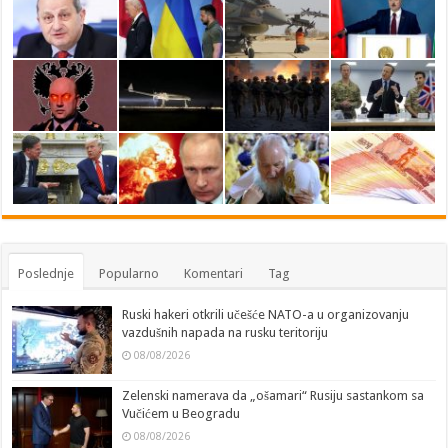
Poslednje
Popularno
Komentari
Tag
Ruski hakeri otkrili učešće NATO-a u organizovanju
vazdušnih napada na rusku teritoriju
08/08/2026
Zelenski namerava da „ošamari“ Rusiju sastankom sa
Vučićem u Beogradu
08/08/2026