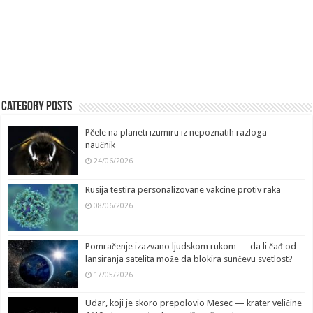
Category Posts
Pčele na planeti izumiru iz nepoznatih razloga —
naučnik
24/06/2026
Rusija testira personalizovane vakcine protiv raka
08/06/2026
Pomračenje izazvano ljudskom rukom — da li čađ od
lansiranja satelita može da blokira sunčevu svetlost?
17/05/2026
Udar, koji je skoro prepolovio Mesec — krater veličine