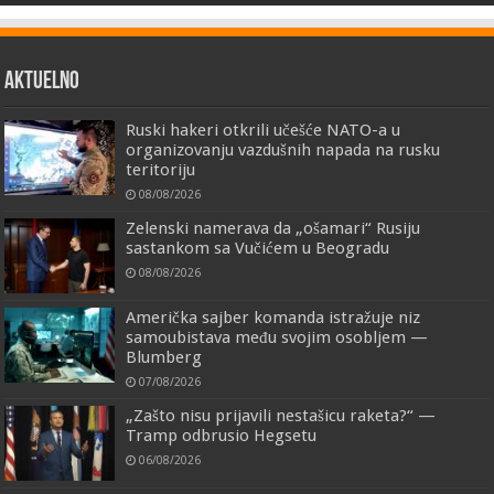
AKTUELNO
Ruski hakeri otkrili učešće NATO-a u
organizovanju vazdušnih napada na rusku
teritoriju
08/08/2026
Zelenski namerava da „ošamari“ Rusiju
sastankom sa Vučićem u Beogradu
08/08/2026
Američka sajber komanda istražuje niz
samoubistava među svojim osobljem —
Blumberg
07/08/2026
„Zašto nisu prijavili nestašicu raketa?“ —
Tramp odbrusio Hegsetu
06/08/2026