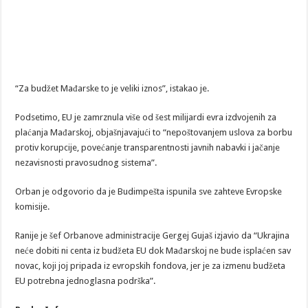
“Za budžet Mađarske to je veliki iznos”, istakao je.
Podsetimo, EU je zamrznula više od šest milijardi evra izdvojenih za
plaćanja Mađarskoj, objašnjavajući to “nepoštovanjem uslova za borbu
protiv korupcije, povećanje transparentnosti javnih nabavki i jačanje
nezavisnosti pravosudnog sistema”.
Orban je odgovorio da je Budimpešta ispunila sve zahteve Evropske
komisije.
Ranije je šef Orbanove administracije Gergej Gujaš izjavio da “Ukrajina
neće dobiti ni centa iz budžeta EU dok Mađarskoj ne bude isplaćen sav
novac, koji joj pripada iz evropskih fondova, jer je za izmenu budžeta
EU potrebna jednoglasna podrška”.