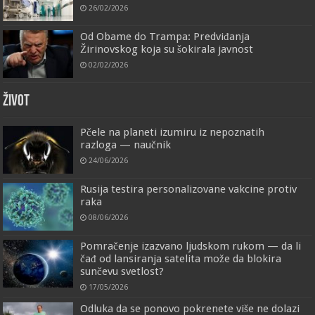
26/02/2026
Od Obame do Trampa: Predviđanja
Žirinovskog koja su šokirala javnost
02/02/2026
ŽIVOT
Pčele na planeti izumiru iz nepoznatih
razloga — naučnik
24/06/2026
Rusija testira personalizovane vakcine protiv
raka
08/06/2026
Pomračenje izazvano ljudskom rukom — da li
čađ od lansiranja satelita može da blokira
sunčevu svetlost?
17/05/2026
Odluka da se ponovo pokrenete više ne dolazi