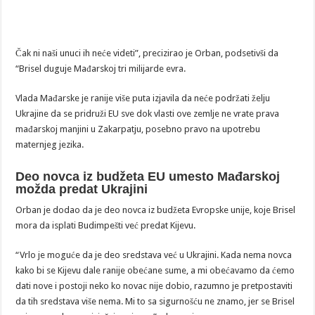
Čak ni naši unuci ih neće videti”, precizirao je Orban, podsetivši da
“Brisel duguje Mađarskoj tri milijarde evra.
Vlada Mađarske je ranije više puta izjavila da neće podržati želju
Ukrajine da se pridruži EU sve dok vlasti ove zemlje ne vrate prava
mađarskoj manjini u Zakarpatju, posebno pravo na upotrebu
maternjeg jezika.
Deo novca iz budžeta EU umesto Mađarskoj
možda predat Ukrajini
Orban je dodao da je deo novca iz budžeta Evropske unije, koje Brisel
mora da isplati Budimpešti već predat Kijevu.
“Vrlo je moguće da je deo sredstava već u Ukrajini. Kada nema novca
kako bi se Kijevu dale ranije obećane sume, a mi obećavamo da ćemo
dati nove i postoji neko ko novac nije dobio, razumno je pretpostaviti
da tih sredstava više nema. Mi to sa sigurnošću ne znamo, jer se Brisel