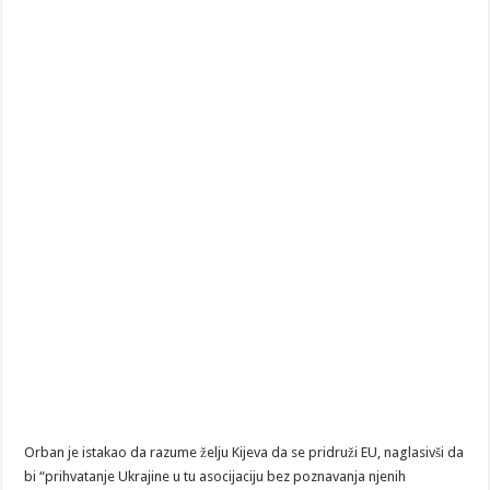
Orban je istakao da razume želju Kijeva da se pridruži EU, naglasivši da
bi “prihvatanje Ukrajine u tu asocijaciju bez poznavanja njenih