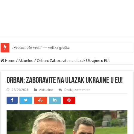
„Veoma loše vesti“ — velika greška Palantira u Rusiji
Home
/
Aktuelno
/
Orban: Zaboravite na ulazak Ukrajine u EU!
Orban: Zaboravite na ulazak Ukrajine u EU!
29/09/2023
Aktuelno
Dodaj Komentar