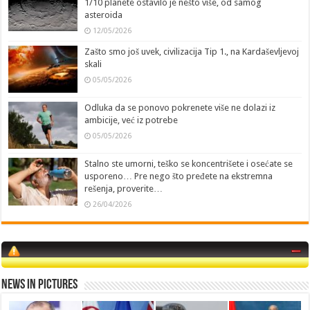
1/10 planete ostavilo je nešto više, od samog
asteroida
12/05/2026
Zašto smo još uvek, civilizacija Tip 1., na Kardaševljevoj
skali
05/05/2026
Odluka da se ponovo pokrenete više ne dolazi iz
ambicije, već iz potrebe
05/05/2026
Stalno ste umorni, teško se koncentrišete i osećate se
usporeno… Pre nego što pređete na ekstremna
rešenja, proverite…
26/04/2026
News in Pictures