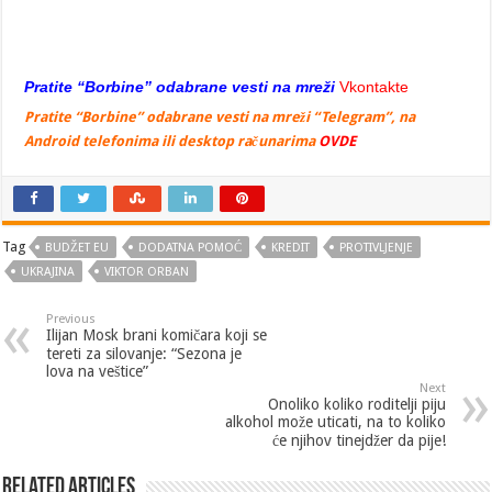
Pratite “Borbine” odabrane vesti na mreži
Vkontakte
Pratite “Borbine” odabrane vesti na mreži “Telegram”, na
Android telefonima ili desktop računarima
OVDE
Tag
BUDŽET EU
DODATNA POMOĆ
KREDIT
PROTIVLJENJE
UKRAJINA
VIKTOR ORBAN
Previous
Ilijan Mosk brani komičara koji se
tereti za silovanje: “Sezona je
lova na veštice”
Next
Onoliko koliko roditelji piju
alkohol može uticati, na to koliko
će njihov tinejdžer da pije!
Related Articles