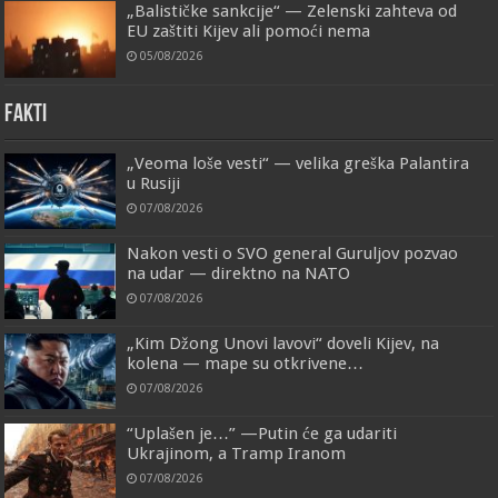
„Balističke sankcije“ — Zelenski zahteva od
EU zaštiti Kijev ali pomoći nema
05/08/2026
FAKTI
„Veoma loše vesti“ — velika greška Palantira
u Rusiji
07/08/2026
Nakon vesti o SVO general Guruljov pozvao
na udar — direktno na NATO
07/08/2026
„Kim Džong Unovi lavovi“ doveli Kijev, na
kolena — mape su otkrivene…
07/08/2026
“Uplašen je…” —Putin će ga udariti
Ukrajinom, a Tramp Iranom
07/08/2026