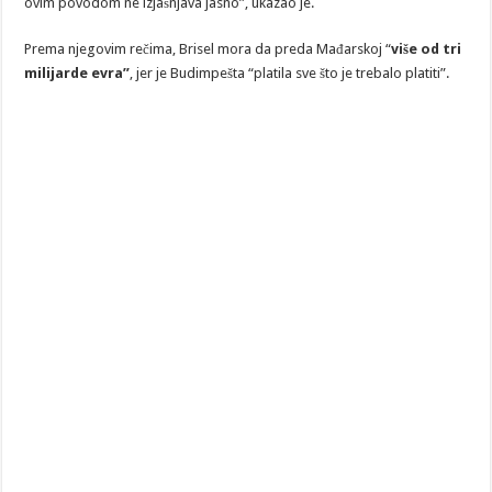
ovim povodom ne izjašnjava jasno”, ukazao je.
Prema njegovim rečima, Brisel mora da preda Mađarskoj “
više od tri
milijarde evra”
, jer je Budimpešta “platila sve što je trebalo platiti”.