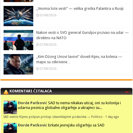
„Veoma loše vesti“ — velika greška Palantira u Rusiji
07/08/2026
Nakon vesti o SVO general Guruljov pozvao na udar —
direktno na NATO
07/08/2026
„Kim Džong Unovi lavovi“ doveli Kijev, na kolena —
mape su otkrivene…
07/08/2026
KOMENTARI ČITALACA
Đorđe Patković
SAD tu nema nikakav uticaj, oni su kolonija i
udarna pesnica globalne oligarhije a ukrajinci su...
SAD vratile Kijevu potpun pristup obaveštajnim podacima — Politico
·
1 day ago
Đorđe Patković
brkate jevrejsku oligarhiju sa SAD