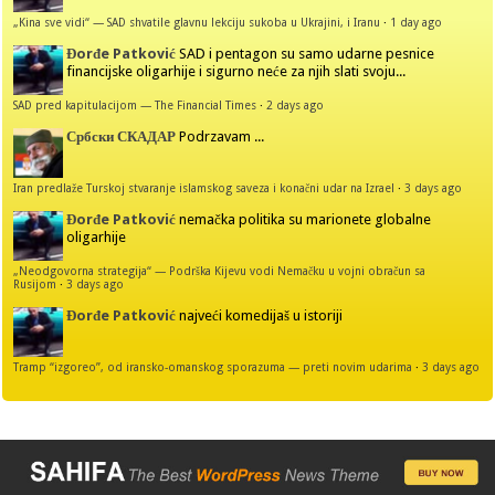
„Kina sve vidi“ — SAD shvatile glavnu lekciju sukoba u Ukrajini, i Iranu
·
1 day ago
Đorđe Patković
SAD i pentagon su samo udarne pesnice
financijske oligarhije i sigurno neće za njih slati svoju...
SAD pred kapitulacijom — The Financial Times
·
2 days ago
Србски СКАДАР
Podrzavam ...
Iran predlaže Turskoj stvaranje islamskog saveza i konačni udar na Izrael
·
3 days ago
Đorđe Patković
nemačka politika su marionete globalne
oligarhije
„Neodgovorna strategija“ — Podrška Kijevu vodi Nemačku u vojni obračun sa
Rusijom
·
3 days ago
Đorđe Patković
najveći komedijaš u istoriji
Tramp “izgoreo”, od iransko-omanskog sporazuma — preti novim udarima
·
3 days ago