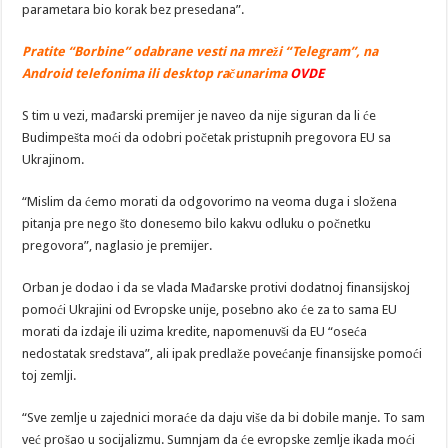
parametara bio korak bez presedana”.
Pratite “Borbine” odabrane vesti na mreži “Telegram”, na
Android telefonima ili desktop računarima
OVDE
S tim u vezi, mađarski premijer je naveo da nije siguran da li će
Budimpešta moći da odobri početak pristupnih pregovora EU sa
Ukrajinom.
“Mislim da ćemo morati da odgovorimo na veoma duga i složena
pitanja pre nego što donesemo bilo kakvu odluku o počnetku
pregovora”, naglasio je premijer.
Orban je dodao i da se vlada Mađarske protivi dodatnoj finansijskoj
pomoći Ukrajini od Evropske unije, posebno ako će za to sama EU
morati da izdaje ili uzima kredite, napomenuvši da EU “oseća
nedostatak sredstava”, ali ipak predlaže povećanje finansijske pomoći
toj zemlji.
“Sve zemlje u zajednici moraće da daju više da bi dobile manje. To sam
već prošao u socijalizmu. Sumnjam da će evropske zemlje ikada moći