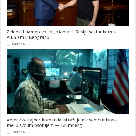
Zelenski namerava da „ošamari“ Rusiju sastankom sa
Vučićem u Beogradu
08/08/2026
Američka sajber komanda istražuje niz samoubistava
među svojim osobljem — Blumberg
07/08/2026