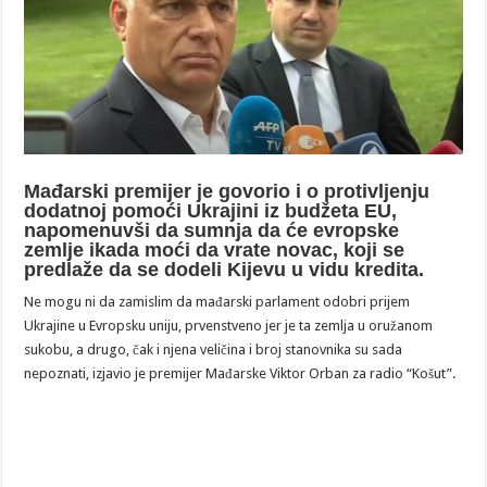
Mađarski premijer je govorio i o protivljenju
dodatnoj pomoći Ukrajini iz budžeta EU,
napomenuvši da sumnja da će evropske
zemlje ikada moći da vrate novac, koji se
predlaže da se dodeli Kijevu u vidu kredita.
Ne mogu ni da zamislim da mađarski parlament odobri prijem
Ukrajine u Evropsku uniju, prvenstveno jer je ta zemlja u oružanom
sukobu, a drugo, čak i njena veličina i broj stanovnika su sada
nepoznati, izjavio je premijer Mađarske Viktor Orban za radio “Košut”.