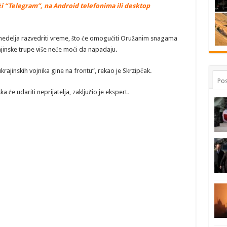
i “Telegram”, na Android telefonima ili desktop
nedelja razvedriti vreme, što će omogućiti Oružanim snagama
inske trupe više neće moći da napadaju.
krajinskih vojnika gine na frontu“, rekao je Skrzipčak.
Pos
 će udariti neprijatelja, zaključio je ekspert.