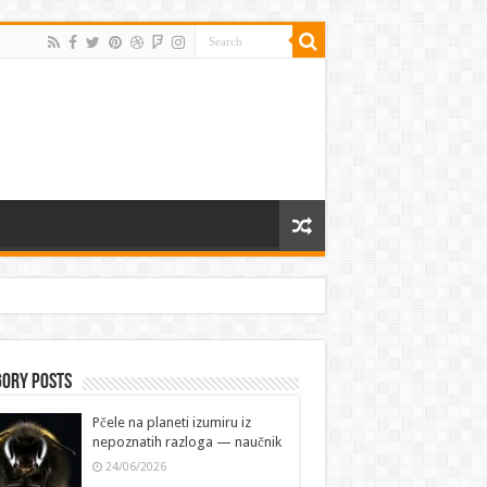
gory Posts
Pčele na planeti izumiru iz
nepoznatih razloga — naučnik
24/06/2026