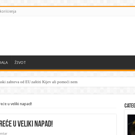
korišćenja
DALA
ŽIVOT
reće u veliki napad!
Cate
reće u veliki napad!
ntar