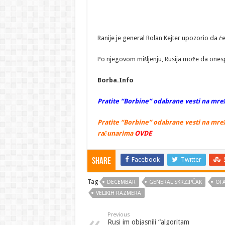
Ranije je general Rolan Kejter upozorio da c
Po njegovom mišljenju, Rusija može da onespo
Borba.Info
Pratite “Borbine” odabrane vesti na mrež
Pratite “Borbine” odabrane vesti na mrež
računarima
OVDE
Facebook
Twitter
Share
Tag
DECEMBAR
GENERAL SKRZIPČAK
OFA
VELIKIH RAZMERA
Previous
Rusi im objasnili “algoritam