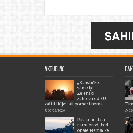
AKTUELNO
FAK
„Balističke
sankcije“ —
Zelenski
zahteva od EU
zaštiti Kijev ali pomoći nema
Tim
05/08/2026
05
Rusija poslala
ratni brod, kod
obale Nemačke