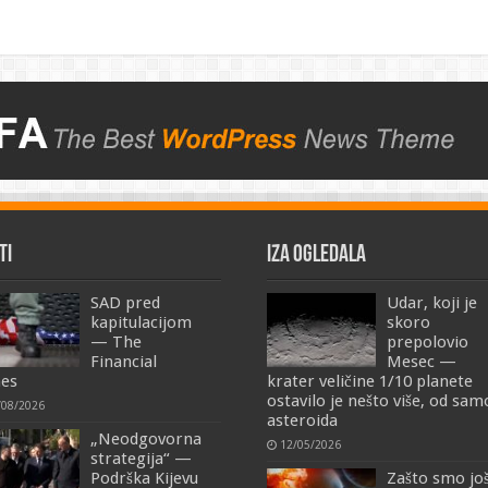
TI
IZA OGLEDALA
SAD pred
Udar, koji je
kapitulacijom
skoro
— The
prepolovio
Financial
Mesec —
es
krater veličine 1/10 planete
ostavilo je nešto više, od sa
/08/2026
asteroida
„Neodgovorna
12/05/2026
strategija“ —
Podrška Kijevu
Zašto smo jo