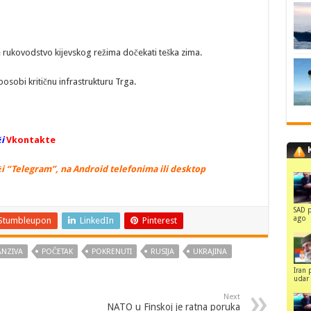
́e rukovodstvo kijevskog režima dočekati teška zima.
sobi kritičnu infrastrukturu Trga.
i
Vkontakte
i “Telegram”, na Android telefonima ili desktop
SAD p
ago
Stumbleupon
LinkedIn
Pinterest
NZIVA
POČETAK
POKRENUTI
RUSIJA
UKRAJINA
Iran 
udar 
Next
NATO u Finskoj je ratna poruka