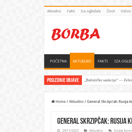
Aktuelno
Fakti
Iza ogledala
Život
Uslovi 
POČETNA
AKTUELNO
FAKTI
IZA OGLE
Poslednje objave
Rusija poslala
Home
/
Aktuelno
/
General Skrzipčak: Rusija k
General Skrzipčak: Rusija k
29/11/2023
Aktuelno
Dodaj Kome