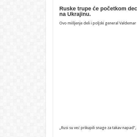
Ruske trupe će početkom dec
na Ukrajinu.
Ovo mišljenje deli i poljski general Valdema
„Rusi su već prikupili snage za takav napad“, 