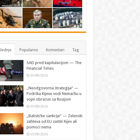
lednje
Popularno
Komentari
Tag
SAD pred kapitulacijom — The
Financial Times
05/08/2026
„Neodgovorna strategija“ —
Podrška Kijevu vodi Nemačku u
vojni obračun sa Rusijom
05/08/2026
„Balističke sankcije“ — Zelenski
zahteva od EU zaštiti Kijev ali
pomoći nema
05/08/2026