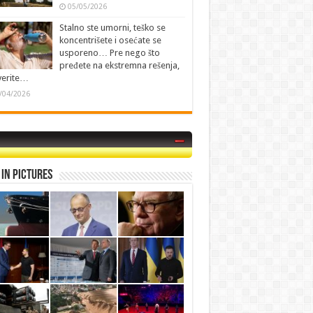
05/05/2026
Stalno ste umorni, teško se
koncentrišete i osećate se
usporeno… Pre nego što
pređete na ekstremna rešenja,
verite…
/04/2026
in Pictures