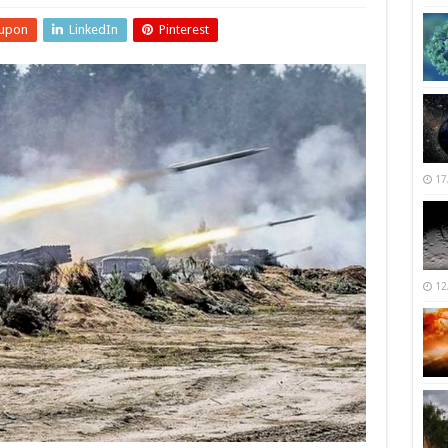
upon
LinkedIn
Pinterest
17
12