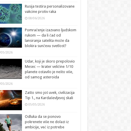
Rusija testira personalizovane
vakcine protiv raka
08/06/2026
Pomračenje izazvano ljudskom
rukom — da li čađ od
lansiranja satelita može da
blokira sunčevu svetlost?
/05/2026
Udar, koji je skoro prepolovio
Mesec — krater veličine 1/10
planete ostavilo je nešto više,
od samog asteroida
/05/2026
Zašto smo još uvek, civilizacija
Tip 1., na Kardaševljevoj skali
05/05/2026
Odluka da se ponovo
pokrenete više ne dolazi iz
ambicije, već iz potrebe