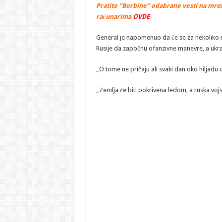
Pratite “Borbine” odabrane vesti na mrež
računarima
OVDE
General je napomenuo da će se za nekoliko 
Rusije da započnu ofanzivne manevre, a ukraj
„O tome ne pričaju ali svaki dan oko hiljadu u
„Zemlja će biti pokrivena ledom, a ruska vojska