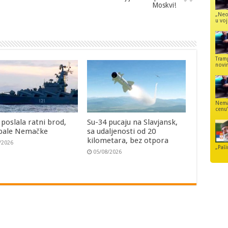
Moskvi!
„Neo
u voj
Tram
novi
Nemaj
cenu
 poslala ratni brod,
Su-34 pucaju na Slavjansk,
bale Nemačke
sa udaljenosti od 20
kilometara, bez otpora
/2026
„Paši
05/08/2026