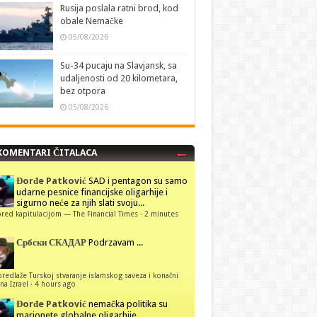
Rusija poslala ratni brod, kod
obale Nemačke
05/08/2026
Su-34 pucaju na Slavjansk, sa
udaljenosti od 20 kilometara,
bez otpora
05/08/2026
KOMENTARI ČITALACA
Đorđe Patković
SAD i pentagon su samo
udarne pesnice financijske oligarhije i
sigurno neće za njih slati svoju...
red kapitulacijom — The Financial Times
·
2 minutes
Србски СКАДАР
Podrzavam ...
predlaže Turskoj stvaranje islamskog saveza i konačni
na Izrael
·
4 hours ago
Đorđe Patković
nemačka politika su
marionete globalne oligarhije