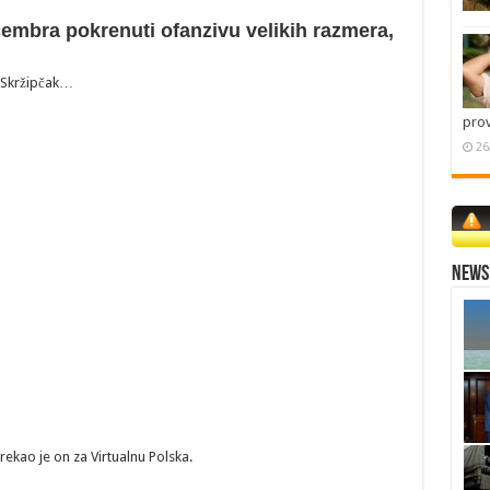
embra pokrenuti ofanzivu velikih razmera,
r Skržipčak…
pro
26
News 
rekao je on za Virtualnu Polska.