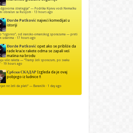
dgovorna strategija“ — Podrška Kijevu vodi Nemačku
ni obračun sa Rusijom
·
13 hours ago
Đorđe Patković
najveći komedijaš u
istoriji
p “izgoreo”, od iransko-omanskog sporazuma — preti
m udarima
·
17 hours ago
Đorđe Patković
opet ako se približe da
rade kraće rakete odma se zapali veš
mašina na brodu
u više raketa — “Tramp želi sporazum, po svaku
”
·
19 hours ago
Србски СКАДАР
Izgleda da je ovaj
pobjego iz ludnice !!
njan ne želi da plati“ — Barančik
·
1 day ago