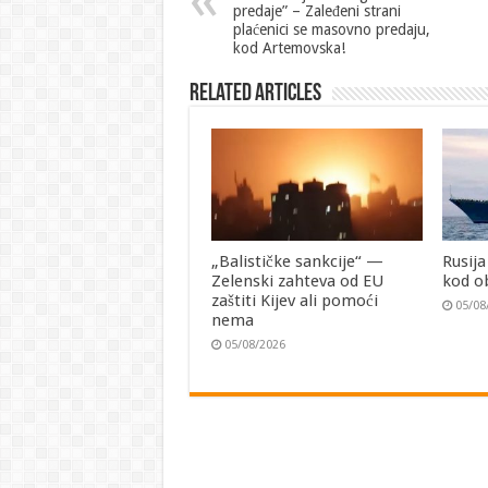
predaje” – Zaleđeni strani
plaćenici se masovno predaju,
kod Artemovska!
Related Articles
„Balističke sankcije“ —
Rusija
Zelenski zahteva od EU
kod o
zaštiti Kijev ali pomoći
05/08
nema
05/08/2026