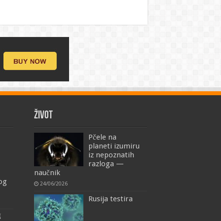
ŽIVOT
Pčele na
planeti izumiru
iz nepoznatih
razloga —
naučnik
mog
24/06/2026
Rusija testira
š