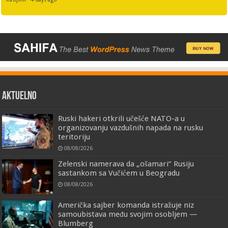
AKTUELNO
Ruski hakeri otkrili učešće NATO-a u
organizovanju vazdušnih napada na rusku
teritoriju
08/08/2026
Zelenski namerava da „ošamari“ Rusiju
sastankom sa Vučićem u Beogradu
08/08/2026
Američka sajber komanda istražuje niz
samoubistava među svojim osobljem —
Blumberg