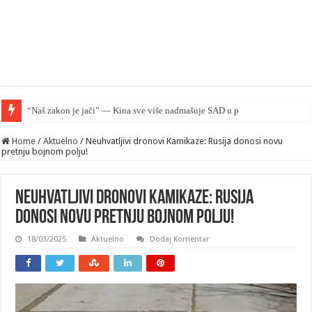
“Naš zakon je jači” — Kina sve više nadmašuje SAD u pravnom smislu
Home
/
Aktuelno
/
Neuhvatljivi dronovi Kamikaze: Rusija donosi novu
pretnju bojnom polju!
Neuhvatljivi dronovi Kamikaze: Rusija
donosi novu pretnju bojnom polju!
18/03/2025
Aktuelno
Dodaj Komentar