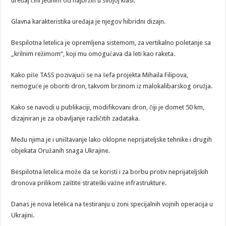
uređaj čini jednim od najbržih u svojoj klasi.
Glavna karakteristika uređaja je njegov hibridni dizajn.
Bespilotna letelica je opremljena sistemom, za vertikalno poletanje sa
„krilnim režimom“, koji mu omogućava da leti kao raketa.
Kako piše TASS pozivajući se na šefa projekta Mihaila Filipova,
nemoguće je oboriti dron, takvom brzinom iz malokalibarskog oružja.
Kako se navodi u publikaciji, modifikovani dron, čiji je domet 50 km,
dizajniran je za obavljanje različitih zadataka.
Među njima je i uništavanje lako oklopne neprijateljske tehnike i drugih
objekata Oružanih snaga Ukrajine.
Bespilotna letelica može da se koristi i za borbu protiv neprijateljskih
dronova prilikom zaštite strateški važne infrastrukture.
Danas je nova letelica na testiranju u zoni specijalnih vojnih operacija u
Ukrajini.