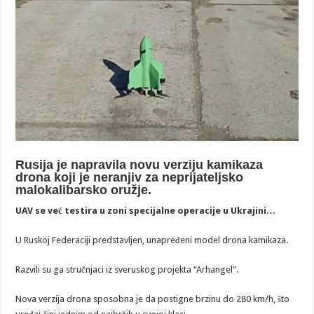
Rusija je napravila novu verziju kamikaza
drona koji je neranjiv za neprijateljsko
malokalibarsko oružje.
UAV se već testira u zoni specijalne operacije u Ukrajini…
U Ruskoj Federaciji predstavljen, unapređeni model drona kamikaza.
Razvili su ga stručnjaci iz sveruskog projekta “Arhangel”.
Nova verzija drona sposobna je da postigne brzinu do 280 km/h, što