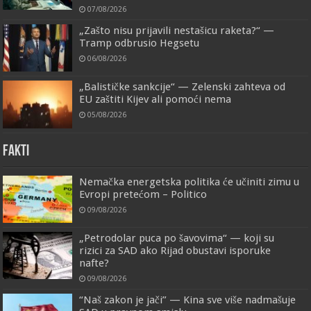
07/08/2026
„Zašto nisu prijavili nestašicu raketa?“ —
Tramp odbrusio Hegsetu
06/08/2026
„Balističke sankcije“ — Zelenski zahteva od
EU zaštiti Kijev ali pomoći nema
05/08/2026
FAKTI
Nemačka energetska politika će učiniti zimu u
Evropi pretećom – Politico
09/08/2026
„Petrodolar puca po šavovima“ — koji su
rizici za SAD ako Rijad obustavi isporuke
nafte?
09/08/2026
“Naš zakon je jači” — Kina sve više nadmašuje