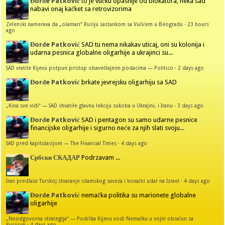
Đorđe Patković
to je vučku opasnije od blokatora, neka sad
nabavi onaj kačket sa retrovizorima
Zelenski namerava da „ošamari“ Rusiju sastankom sa Vučićem u Beogradu
·
23 hours
ago
Đorđe Patković
SAD tu nema nikakav uticaj, oni su kolonija i
udarna pesnica globalne oligarhije a ukrajinci su...
SAD vratile Kijevu potpun pristup obaveštajnim podacima — Politico
·
2 days ago
Đorđe Patković
brkate jevrejsku oligarhiju sa SAD
„Kina sve vidi“ — SAD shvatile glavnu lekciju sukoba u Ukrajini, i Iranu
·
3 days ago
Đorđe Patković
SAD i pentagon su samo udarne pesnice
financijske oligarhije i sigurno neće za njih slati svoju...
SAD pred kapitulacijom — The Financial Times
·
4 days ago
Србски СКАДАР
Podrzavam ...
Iran predlaže Turskoj stvaranje islamskog saveza i konačni udar na Izrael
·
4 days ago
Đorđe Patković
nemačka politika su marionete globalne
oligarhije
„Neodgovorna strategija“ — Podrška Kijevu vodi Nemačku u vojni obračun sa
Rusijom
·
4 days ago