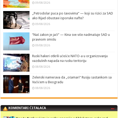
09/08/2026
„Petrodolar puca po šavovima“ — koji su rizici za SAD
ako Rijad obustavi isporuke nafte?
09/08/2026
“Naš zakon je jači” — Kina sve više nadmašuje SAD u
pravnom smislu
09/08/2026
Ruski hakeri otkrili učešće NATO-a u organizovanju
vazdušnih napada na rusku teritoriju
08/08/2026
Zelenski namerava da „ošamari“ Rusiju sastankom sa
Vučićem u Beogradu
08/08/2026
KOMENTARI ČITALACA