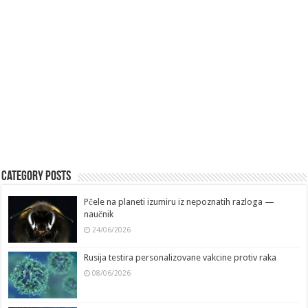
Category Posts
Pčele na planeti izumiru iz nepoznatih razloga —
naučnik
24/06/2026
Rusija testira personalizovane vakcine protiv raka
08/06/2026