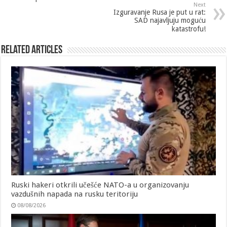
Next
Izguravanje Rusa je put u rat:
SAD najavljuju moguću
katastrofu!
Related Articles
Ruski hakeri otkrili učešće NATO-a u organizovanju
vazdušnih napada na rusku teritoriju
08/08/2026