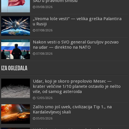
SAD u pravnom smislu
09/08/2026
„Veoma loše vesti“ — velika greška Palantira
u Rusiji
07/08/2026
Nakon vesti o SVO general Guruljov pozvao
na udar — direktno na NATO
07/08/2026
IZA OGLEDALA
Udar, koji je skoro prepolovio Mesec —
krater veličine 1/10 planete ostavilo je nešto
više, od samog asteroida
12/05/2026
Zašto smo još uvek, civilizacija Tip 1., na
Kardaševljevoj skali
05/05/2026