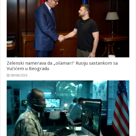
Zelenski namerava da „ošamari“ Rusiju sastankom sa
Vučićem u Beogradu
08/08/2026