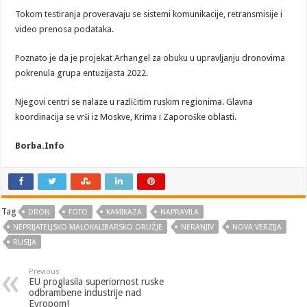
Tokom testiranja proveravaju se sistemi komunikacije, retransmisije i
video prenosa podataka.
Poznato je da je projekat Arhangel za obuku u upravljanju dronovima
pokrenula grupa entuzijasta 2022.
Njegovi centri se nalaze u različitim ruskim regionima. Glavna
koordinacija se vrši iz Moskve, Krima i Zaporoške oblasti.
Borba.Info
Tag
DRON
FOTO
KAMIKAZA
NAPRAVILA
NEPRIJATELJSKO MALOKALIBARSKO ORUŽJE
NERANJIV
NOVA VERZIJA
RUSIJA
Previous
EU proglasila superiornost ruske
odbrambene industrije nad
Evropom!