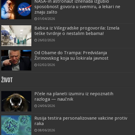
NASA-in astronaut iznenada izgubio
sposobnost govora u svemiru, a lekari ne
znaju zašto
01/04/2026
Babica iz Višegradske progovorila: Iznela
teške tvrdnje o nestalim bebama!
26/02/2026
Od Obame do Trampa: Predviđanja
Žirinovskog koja su šokirala javnost
02/02/2026
ŽIVOT
Pčele na planeti izumiru iz nepoznatih
razloga — naučnik
24/06/2026
Rusija testira personalizovane vakcine protiv
raka
08/06/2026