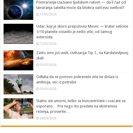
Pomračenje izazvano ljudskom rukom — da li čađ od
lansiranja satelita može da blokira sunčevu svetlost?
17/05/2026
Udar, koji je skoro prepolovio Mesec — krater veličine
1/10 planete ostavilo je nešto više, od samog
asteroida
12/05/2026
Zašto smo još uvek, civilizacija Tip 1., na Kardaševljevoj
skali
05/05/2026
Odluka da se ponovo pokrenete više ne dolazi iz
ambicije, već iz potrebe
05/05/2026
Stalno ste umorni, teško se koncentrišete i osećate se
usporeno… Pre nego što pređete na ekstremna
rešenja, proverite…
26/04/2026