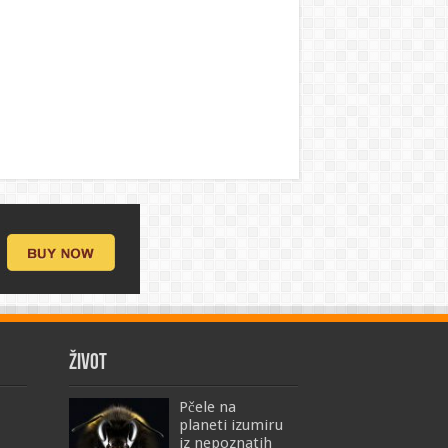
ŽIVOT
Pčele na
planeti izumiru
iz nepoznatih