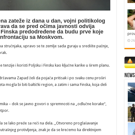
na zateže iz dana u dan, vojni politikolog
ava da se pred očima javnosti odvija
i Finska predodređene da budu prve koje
pro
onfrontaciju sa Moskvom.
26
 stručnjaka, upravo se te zemlje sada guraju u središte pažnje,
rak.
nzije i koristi Poljsku i Finsku kao ključne karike u širem planu.
News 
 državama Zapad želi da pojača pritisak i po svaku cenu proširi
a mogla bi biti baltički region, a zatim i sama Finska, koja deli
inamika – dok se javno govori o spremnosti na „odlučne korake“,
otpor.
a se lako pređe sa reči na dela. „Otvoreno proglašavanje
trašnjeg protivljenja, znak je da se krećemo ka direktnijem