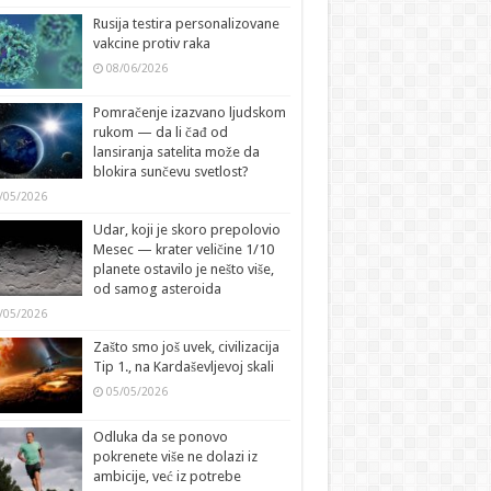
Rusija testira personalizovane
vakcine protiv raka
08/06/2026
Pomračenje izazvano ljudskom
rukom — da li čađ od
lansiranja satelita može da
blokira sunčevu svetlost?
/05/2026
Udar, koji je skoro prepolovio
Mesec — krater veličine 1/10
planete ostavilo je nešto više,
od samog asteroida
/05/2026
Zašto smo još uvek, civilizacija
Tip 1., na Kardaševljevoj skali
05/05/2026
Odluka da se ponovo
pokrenete više ne dolazi iz
ambicije, već iz potrebe