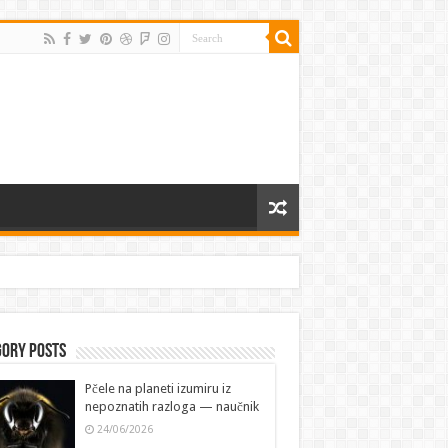
gory Posts
Pčele na planeti izumiru iz
nepoznatih razloga — naučnik
24/06/2026