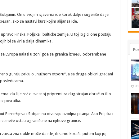
r Sobjanin. On u svojim izjavama ide korak dalje i sugeriše da je
ežan, ako se nastavi kurs kojim alijansa ide.
pravo Finska, Poljska i baltičke zemlje. U toj logici one postaju
ih bi se širila dalja dinamika.
Pos
e da se Evropa nalazi u zoni gde se granica između odbrambene
tvoreno guraju priču o „nužnom otporu“, a sa druge obični građani
 posledicama.
08
lema: da li je reč o svesnoj pripremi za dugotrajan obračun ili o
ez povratka.
t Perenžijeva i Sobjanina otvaraju ozbiljna pitanja. Ako Poljska i
edice neće ostati ograničene na njihove granice.
pa zaista zna dokle može da ide, ili samo korača putem koji joj