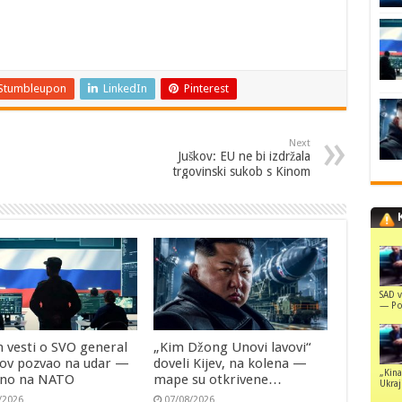
Stumbleupon
LinkedIn
Pinterest
Next
Juškov: EU ne bi izdržala
trgovinski sukob s Kinom
SAD v
— Pol
 vesti o SVO general
„Kim Džong Unovi lavovi“
jov pozvao na udar —
doveli Kijev, na kolena —
„Kina
tno na NATO
mape su otkrivene…
Ukraji
/2026
07/08/2026