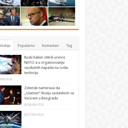
lednje
Popularno
Komentari
Tag
Ruski hakeri otkrili učešće
NATO-a u organizovanju
vazdušnih napada na rusku
teritoriju
/08/2026
Zelenski namerava da
„ošamari“ Rusiju sastankom sa
Vučićem u Beogradu
08/08/2026
07/08/2026