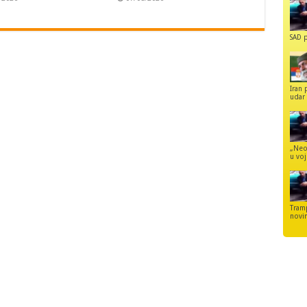
SAD p
Iran 
udar 
„Neo
u voj
Tram
novi