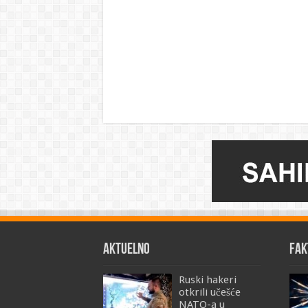
AKTUELNO
FAK
Ruski hakeri
otkrili učešće
NATO-a u