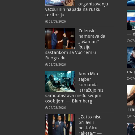
organizovanju
vazdušnih napada na rusku
teritoriju
08/08/2026
Zelenski
— d
namerava da
07
„ošamari“
Rusiju
sastankom sa Vučićem u
Beogradu
08/08/2026
map
Američka
07
sajber
komanda
istražuje niz
samoubistava među svojim
osobljem — Blumberg
07/08/2026
Tra
07
„Zašto nisu
prijavili
nestašicu
raketa?“ —