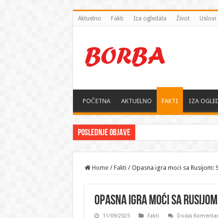
Aktuelno
Fakti
Iza ogledala
Život
Uslovi 
POČETNA
AKTUELNO
FAKTI
IZA OGLE
Poslednje objave
Home
/
Fakti
/
Opasna igra moći sa Rusijom: S
Opasna igra moći sa Rusijom:
11/09/2025
Fakti
Dodaj Komenta