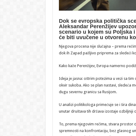
Dok se evropska politička sce
Aleksandar Perenžijev upozor
scenario u kojem su Poljska 
će biti uvučene u otvorenu k
Njegova procena nije slučajna – prema rečima
dok ih Zapad pažljivo priprema za sledeći ko
Kako kaže Perenžijev, Evropa namerno podiže te
Ideja je jasna: oštrim potezima u vezi sa tim
okvir sukoba. Ako se plan nastavi, sledeća met
dugu severnu granicu sa Rusijom.
U analizi politikologa primećuje se i šira d
unutar društava tih država izostaje ozbiljniji 
To, prema njegovim rečima, stvara prostor d
spremnosti na konfrontaciju, bez glasnog unu