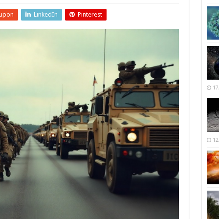
upon
LinkedIn
Pinterest
17
12