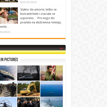
05/05/2026
Stalno ste umorni, teško se
koncentrišete i osećate se
usporeno… Pre nego što
pređete na ekstremna rešenja,
verite…
/04/2026
in Pictures