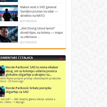
Nakon vesti o SVO general
Guruljov pozvao na udar —
direktno na NATO
07/08/2026
„Kim Džong Unovi lavovi“
doveli Kijev, na kolena — mape
su otkrivene…
07/08/2026
KOMENTARI ČITALACA
Đorđe Patković
SAD tu nema nikakav
uticaj, oni su kolonija i udarna pesnica
globalne oligarhije a ukrajinci su...
ratile Kijevu potpun pristup obaveštajnim podacima
itico
·
23 hours ago
Đorđe Patković
brkate jevrejsku
oligarhiju sa SAD
 sve vidi“ — SAD shvatile glavnu lekciju sukoba u
ni, i Iranu
·
1 day ago