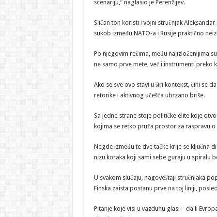
scenariju,“ naglasio je Perenžijev.
Sličan ton koristi i vojni stručnjak Aleksanda
sukob između NATO-a i Rusije praktično neizb
Po njegovim rečima, među najizloženijima su u
ne samo prve mete, već i instrumenti preko koj
Ako se sve ovo stavi u širi kontekst, čini s
retorike i aktivnog učešća ubrzano briše.
Sa jedne strane stoje političke elite koje o
kojima se retko pruža prostor za raspravu o
Negde između te dve tačke krije se ključna di
nizu koraka koji sami sebe guraju u spiralu b
U svakom slučaju, nagoveštaji stručnjaka popu
Finska zaista postanu prve na toj liniji, posl
Pitanje koje visi u vazduhu glasi – da li Evro