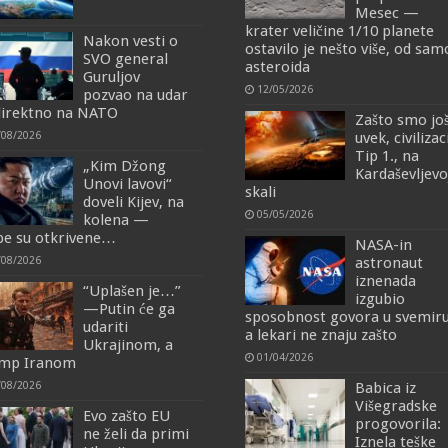
Mesec —
krater veličine 1/10 planete
Nakon vesti o
ostavilo je nešto više, od sa
SVO general
asteroida
Guruljov
12/05/2026
pozvao na udar
irektno na NATO
Zašto smo jo
/08/2026
uvek, civilizac
Tip 1., na
„Kim Džong
Kardaševljevo
Unovi lavovi“
skali
doveli Kijev, na
05/05/2026
kolena —
e su otkrivene…
NASA-in
/08/2026
astronaut
iznenada
“Uplašen je…”
izgubio
—Putin će ga
sposobnost govora u svemiru
udariti
a lekari ne znaju zašto
Ukrajinom, a
01/04/2026
mp Iranom
/08/2026
Babica iz
Višegradske
Evo zašto EU
progovorila:
ne želi da primi
Iznela teške