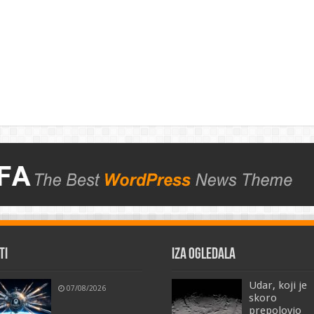
TI
IZA OGLEDALA
Udar, koji je
07/08/2026
skoro
prepolovio