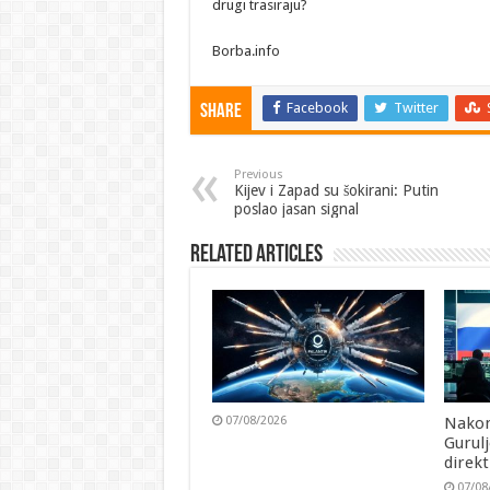
drugi trasiraju?
Borba.info
Facebook
Twitter
Share
Previous
Kijev i Zapad su šokirani: Putin
poslao jasan signal
Related Articles
07/08/2026
Nakon
Gurul
direk
07/08