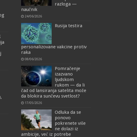
razloga —
naučnik
mog
24/06/2026
Rusija testira
š
ija
personalizovane vakcine protiv
raka
j
08/06/2026
Pomračenje
izazvano
ljudskom
rukom — da li
čađ od lansiranja satelita može
da blokira sunčevu svetlost?
,
17/05/2026
Odluka da se
ponovo
pokrenete više
ne dolazi iz
ambicije, već iz potrebe