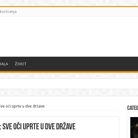
korišćenja
DALA
ŽIVOT
ve oči uprte u dve države
Cate
 Sve oči uprte u dve države
r