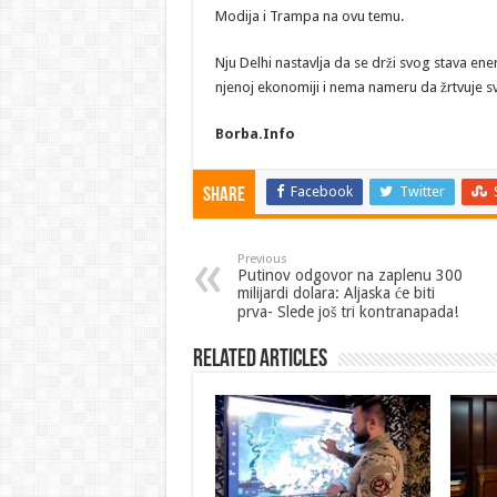
Modija i Trampa na ovu temu.
Nju Delhi nastavlja da se drži svog stava en
njenoj ekonomiji i nema nameru da žrtvuje sv
Borba.Info
Facebook
Twitter
Share
Previous
Putinov odgovor na zaplenu 300
milijardi dolara: Aljaska će biti
prva- Slede još tri kontranapada!
Related Articles