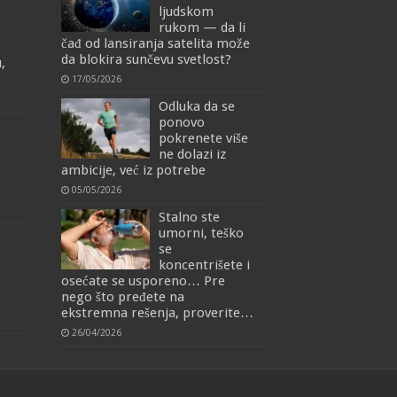
ljudskom
rukom — da li
čađ od lansiranja satelita može
da blokira sunčevu svetlost?
,
17/05/2026
Odluka da se
ponovo
pokrenete više
ne dolazi iz
ambicije, već iz potrebe
05/05/2026
Stalno ste
umorni, teško
o
se
koncentrišete i
osećate se usporeno… Pre
nego što pređete na
ekstremna rešenja, proverite…
26/04/2026