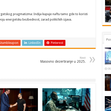
ergetskog pragmatizma: Indija kupuje naftu tamo gde to koristi
oju energetsku bezbednost, zarad političkih izjava.
Pos
Stumbleupon
LinkedIn
Pinterest
Next
Masovno dezertiranje u 2025.
08