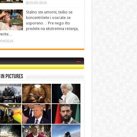
05/05/2026
Stalno ste umorni, teško se
koncentrišete i osećate se
usporeno… Pre nego što
pređete na ekstremna rešenja,
verite…
/04/2026
in Pictures