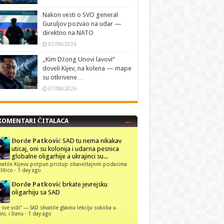
Nakon vesti o SVO general
Guruljov pozvao na udar —
direktno na NATO
07/08/2026
„Kim Džong Unovi lavovi“
doveli Kijev, na kolena — mape
su otkrivene…
07/08/2026
KOMENTARI ČITALACA
Đorđe Patković
SAD tu nema nikakav
uticaj, oni su kolonija i udarna pesnica
globalne oligarhije a ukrajinci su...
ratile Kijevu potpun pristup obaveštajnim podacima
itico
·
1 day ago
Đorđe Patković
brkate jevrejsku
oligarhiju sa SAD
 sve vidi“ — SAD shvatile glavnu lekciju sukoba u
ni, i Iranu
·
1 day ago