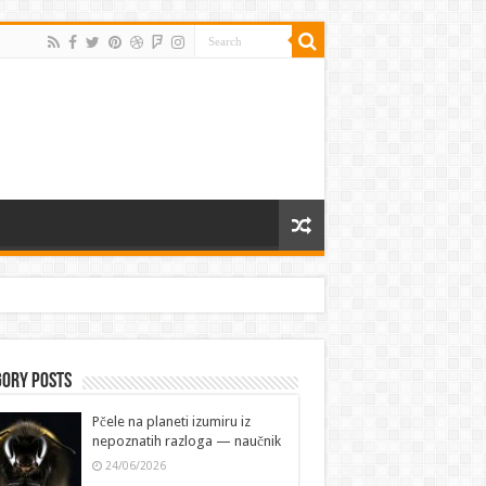
gory Posts
Pčele na planeti izumiru iz
nepoznatih razloga — naučnik
24/06/2026