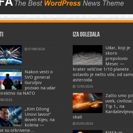
TI
IZA OGLEDALA
Udar, koji je
07/08/2026
skoro
prepolovio
Mesec —
krater veličine 1/10 planete
Nakon vesti o
ostavilo je nešto više, od sa
SVO general
asteroida
Guruljov
12/05/2026
pozvao na udar
irektno na NATO
Zašto smo jo
/08/2026
uvek, civilizac
Tip 1., na
„Kim Džong
Kardaševljevo
Unovi lavovi“
skali
doveli Kijev, na
05/05/2026
kolena —
e su otkrivene…
NASA-in