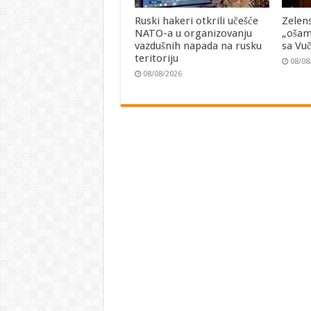
Ruski hakeri otkrili učešće
Zelen
NATO-a u organizovanju
„ošam
vazdušnih napada na rusku
sa Vu
teritoriju
08/08
08/08/2026