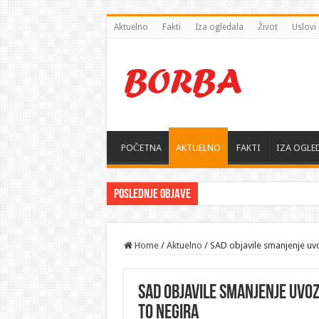
Aktuelno
Fakti
Iza ogledala
Život
Uslovi 
POČETNA
AKTUELNO
FAKTI
IZA OGLE
Poslednje objave
Home
/
Aktuelno
/
SAD objavile smanjenje uvoz
SAD objavile smanjenje uvoza
to negira