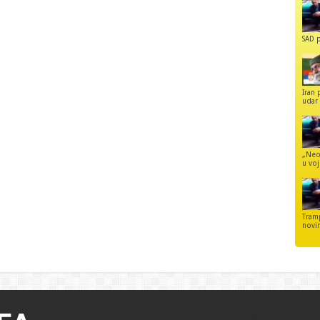
SAD p
Iran 
udar 
„Neo
u voj
Tram
novi