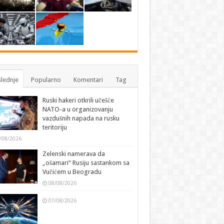
lednje
Popularno
Komentari
Tag
Ruski hakeri otkrili učešće
NATO-a u organizovanju
vazdušnih napada na rusku
teritoriju
/08/2026
Zelenski namerava da
„ošamari“ Rusiju sastankom sa
Vučićem u Beogradu
08/08/2026
07/08/2026