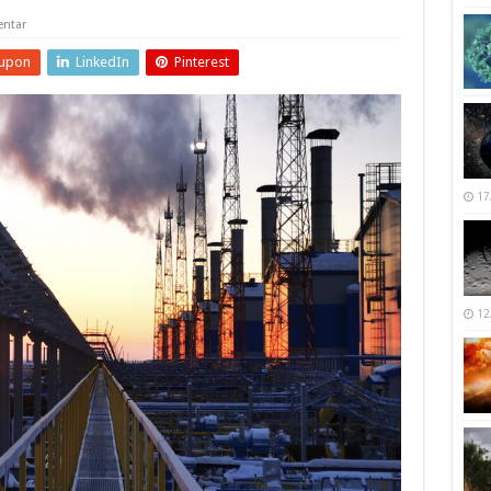
ntar
upon
LinkedIn
Pinterest
17
12