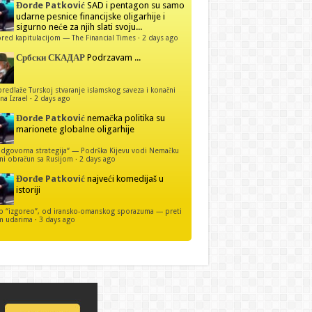
Đorđe Patković
SAD i pentagon su samo
udarne pesnice financijske oligarhije i
sigurno neće za njih slati svoju...
red kapitulacijom — The Financial Times
·
2 days ago
Србски СКАДАР
Podrzavam ...
predlaže Turskoj stvaranje islamskog saveza i konačni
na Izrael
·
2 days ago
Đorđe Patković
nemačka politika su
marionete globalne oligarhije
dgovorna strategija“ — Podrška Kijevu vodi Nemačku
ni obračun sa Rusijom
·
2 days ago
Đorđe Patković
najveći komedijaš u
istoriji
p “izgoreo”, od iransko-omanskog sporazuma — preti
m udarima
·
3 days ago