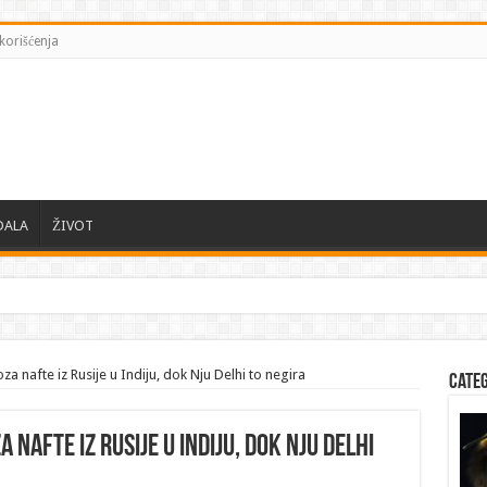
korišćenja
DALA
ŽIVOT
a nafte iz Rusije u Indiju, dok Nju Delhi to negira
Cate
 nafte iz Rusije u Indiju, dok Nju Delhi