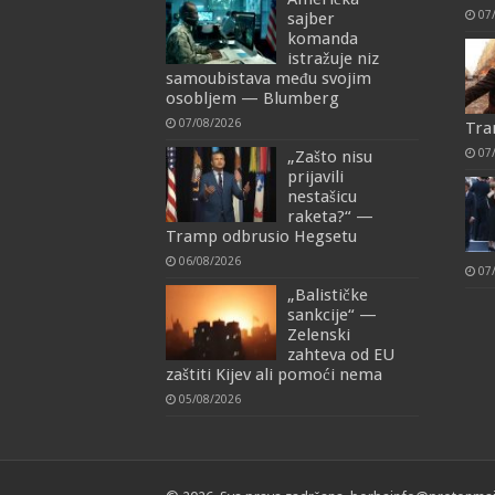
07
sajber
komanda
istražuje niz
samoubistava među svojim
osobljem — Blumberg
07/08/2026
Tra
07
„Zašto nisu
prijavili
nestašicu
raketa?“ —
Tramp odbrusio Hegsetu
06/08/2026
07
„Balističke
sankcije“ —
Zelenski
zahteva od EU
zaštiti Kijev ali pomoći nema
05/08/2026