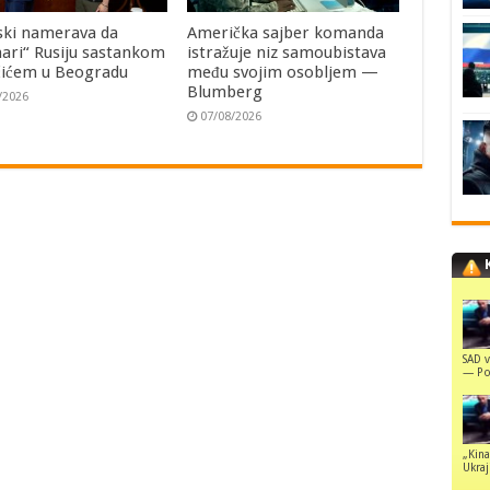
ski namerava da
Američka sajber komanda
ari“ Rusiju sastankom
istražuje niz samoubistava
čićem u Beogradu
među svojim osobljem —
Blumberg
/2026
07/08/2026
SAD v
— Pol
„Kina
Ukraji