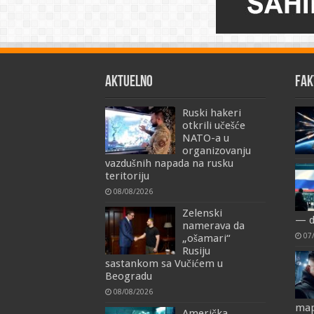
AKTUELNO
FAK
Ruski hakeri
otkrili učešće
NATO-a u
organizovanju
vazdušnih napada na rusku
teritoriju
08/08/2026
Zelenski
— d
namerava da
07
„ošamari“
Rusiju
sastankom sa Vučićem u
Beogradu
08/08/2026
map
Američka