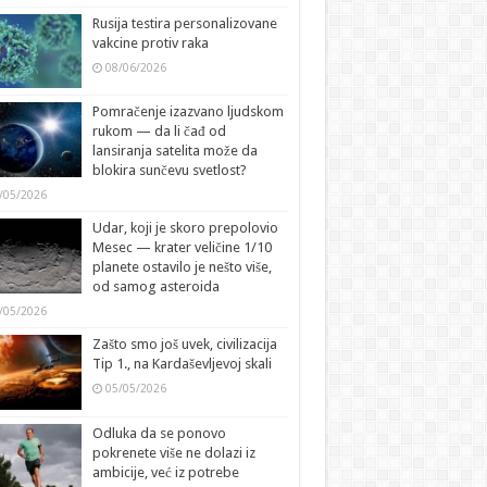
Rusija testira personalizovane
vakcine protiv raka
08/06/2026
Pomračenje izazvano ljudskom
rukom — da li čađ od
lansiranja satelita može da
blokira sunčevu svetlost?
/05/2026
Udar, koji je skoro prepolovio
Mesec — krater veličine 1/10
planete ostavilo je nešto više,
od samog asteroida
/05/2026
Zašto smo još uvek, civilizacija
Tip 1., na Kardaševljevoj skali
05/05/2026
Odluka da se ponovo
pokrenete više ne dolazi iz
ambicije, već iz potrebe