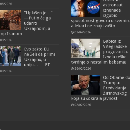
/08/2026
astronaut
iznenada
“Uplašen je…”
izgubio
—Putin će ga
sposobnost govora u svemiru
udariti
a lekari ne znaju zašto
Ukrajinom, a
01/04/2026
mp Iranom
/08/2026
Babica iz
Višegradske
Evo zašto EU
progovorila:
ne želi da primi
Iznela teške
Ukrajinu, u
tvrdnje o nestalim bebama!
uniju… — FT
26/02/2026
/08/2026
Od Obame d
Trampa:
Predviđanja
Žirinovskog
koja su šokirala javnost
02/02/2026