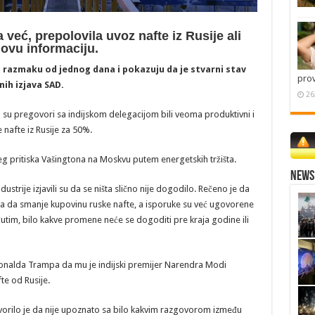
a već, prepolovila uvoz nafte iz Rusije ali
 ovu informaciju.
 u razmaku od jednog dana i pokazuju da je stvarni stav
pro
nih izjava SAD.
26
a su pregovori sa indijskom delegacijom bili veoma produktivni i
e nafte iz Rusije za 50%.
́eg pritiska Vašingtona na Moskvu putem energetskih tržišta.
News 
dustrije izjavili su da se ništa slično nije dogodilo. Rečeno je da
ama da smanje kupovinu ruske nafte, a isporuke su već ugovorene
m, bilo kakve promene neće se dogoditi pre kraja godine ili
e Donalda Trampa da mu je indijski premijer Narendra Modi
e od Rusije.
vorilo je da nije upoznato sa bilo kakvim razgovorom između