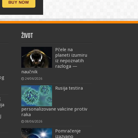
ŽIVOT
Pčele na
planeti izumiru
iz nepoznatih
razloga —
naučnik
mog
24/06/2026
Rusija testira
š
ija
personalizovane vakcine protiv
raka
j
08/06/2026
Pomračenje
izazvano