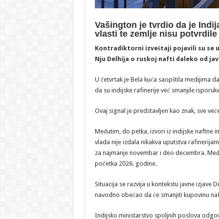
Vašington je tvrdio da je Indij
vlasti te zemlje nisu potvrdile
Kontradiktorni izveštaji pojavili su se
Nju Delhija o ruskoj nafti daleko od jav
U četvrtak je Bela kuća saopštila medijima d
da su indijske rafinerije već smanjile isporuk
Ovaj signal je predstavljen kao znak, sve vec
Međutim, do petka, izvori iz indijske naftne in
vlada nije izdala nikakva uputstva rafinerij
za najmanje novembar i deo decembra. Međuti
početka 2026. godine.
Situacija se razvija u kontekstu javne izjav
navodno obećao da će smanjiti kupovinu naft
Indijsko ministarstvo spoljnih poslova odgo