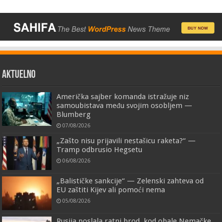
AKTUELNO
Američka sajber komanda istražuje niz
samoubistava među svojim osobljem —
Blumberg
07/08/2026
„Zašto nisu prijavili nestašicu raketa?“ —
Tramp odbrusio Hegsetu
06/08/2026
„Balističke sankcije“ — Zelenski zahteva od
EU zaštiti Kijev ali pomoći nema
05/08/2026
Rusija poslala ratni brod, kod obale Nemačke