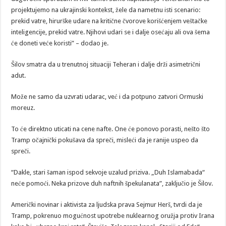
projektujemo na ukrajinski kontekst, žele da nametnu isti scenario:
prekid vatre, hirurške udare na kritične čvorove korišćenjem veštačke
inteligencije, prekid vatre. Njihovi udari se i dalje osećaju ali ova šema
će doneti veće koristi” – dodao je.
Šilov smatra da u trenutnoj situaciji Teheran i dalje drži asimetrični
adut.
Može ne samo da uzvrati udarac, već i da potpuno zatvori Ormuski
moreuz.
To će direktno uticati na cene nafte. One će ponovo porasti, nešto što
Tramp očajnički pokušava da spreči, misleći da je ranije uspeo da
spreči.
“Dakle, stari šaman ispod sekvoje uzalud priziva. „Duh Islamabada“
neće pomoći. Neka prizove duh naftnih špekulanata”, zaključio je Šilov.
Američki novinar i aktivista za ljudska prava Sejmur Herš, tvrdi da je
Tramp, pokrenuo mogućnost upotrebe nuklearnog oružja protiv Irana