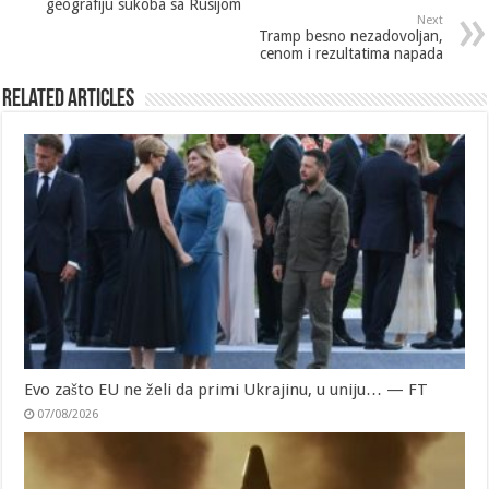
geografiju sukoba sa Rusijom
Next
Tramp besno nezadovoljan,
cenom i rezultatima napada
Related Articles
Evo zašto EU ne želi da primi Ukrajinu, u uniju… — FT
07/08/2026