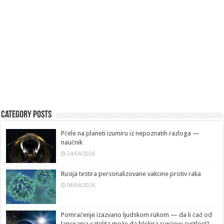
Category Posts
Pčele na planeti izumiru iz nepoznatih razloga —
naučnik
24/06/2026
Rusija testira personalizovane vakcine protiv raka
08/06/2026
Pomračenje izazvano ljudskom rukom — da li čađ od
lansiranja satelita može da blokira sunčevu svetlost?