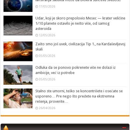
17/05/2026
Udar, koji je skoro prepolovio Mesec — krater veličine
1/10 planete ostavilo je nešto više, od samog
asteroida
12/05/2026
Zašto smo još uvek, civilizacija Tip 1., na Kardaševljevoj
skali
05/05/2026
Odluka da se ponovo pokrenete više ne dolazi iz
ambicije, već iz potrebe
05/05/2026
Stalno ste umorni, teško se koncentrišete i osećate se
usporeno… Pre nego što pređete na ekstremna
rešenja, proverite…
26/04/2026