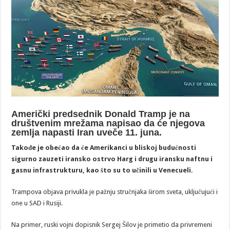
Američki predsednik Donald Tramp je na
društvenim mrežama napisao da će njegova
zemlja napasti Iran uveče 11. juna.
Takođe je obećao da će Amerikanci u bliskoj budućnosti
sigurno zauzeti iransko ostrvo Harg i drugu iransku naftnu i
gasnu infrastrukturu, kao što su to učinili u Venecueli.
Trampova objava privukla je pažnju stručnjaka širom sveta, uključujući i
one u SAD i Rusiji.
Na primer, ruski vojni dopisnik Sergej Šilov je primetio da privremeni