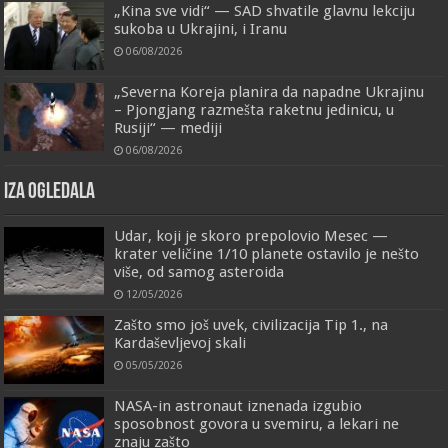
„Kina sve vidi“ — SAD shvatile glavnu lekciju
sukoba u Ukrajini, i Iranu
06/08/2026
„Severna Koreja planira da napadne Ukrajinu
– Pjongjang razmešta raketnu jedinicu, u
Rusiji“ — mediji
06/08/2026
IZA OGLEDALA
Udar, koji je skoro prepolovio Mesec —
krater veličine 1/10 planete ostavilo je nešto
više, od samog asteroida
12/05/2026
Zašto smo još uvek, civilizacija Tip 1., na
Kardaševljevoj skali
05/05/2026
NASA-in astronaut iznenada izgubio
sposobnost govora u svemiru, a lekari ne
znaju zašto