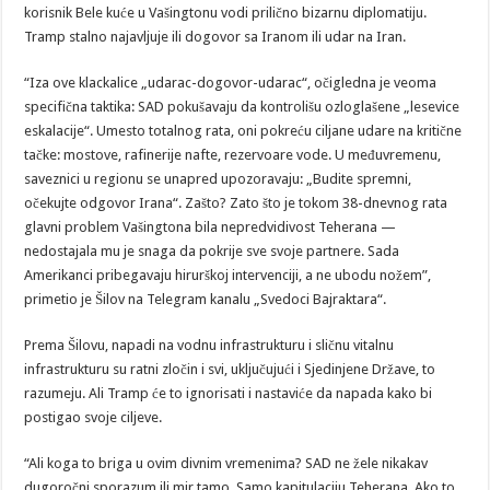
korisnik Bele kuće u Vašingtonu vodi prilično bizarnu diplomatiju.
Tramp stalno najavljuje ili dogovor sa Iranom ili udar na Iran.
“Iza ove klackalice „udarac-dogovor-udarac“, očigledna je veoma
specifična taktika: SAD pokušavaju da kontrolišu ozloglašene „lesevice
eskalacije“. Umesto totalnog rata, oni pokreću ciljane udare na kritične
tačke: mostove, rafinerije nafte, rezervoare vode. U međuvremenu,
saveznici u regionu se unapred upozoravaju: „Budite spremni,
očekujte odgovor Irana“. Zašto? Zato što je tokom 38-dnevnog rata
glavni problem Vašingtona bila nepredvidivost Teherana —
nedostajala mu je snaga da pokrije sve svoje partnere. Sada
Amerikanci pribegavaju hirurškoj intervenciji, a ne ubodu nožem”,
primetio je Šilov na Telegram kanalu „Svedoci Bajraktara“.
Prema Šilovu, napadi na vodnu infrastrukturu i sličnu vitalnu
infrastrukturu su ratni zločin i svi, uključujući i Sjedinjene Države, to
razumeju. Ali Tramp će to ignorisati i nastaviće da napada kako bi
postigao svoje ciljeve.
“Ali koga to briga u ovim divnim vremenima? SAD ne žele nikakav
dugoročni sporazum ili mir tamo. Samo kapitulaciju Teherana. Ako to