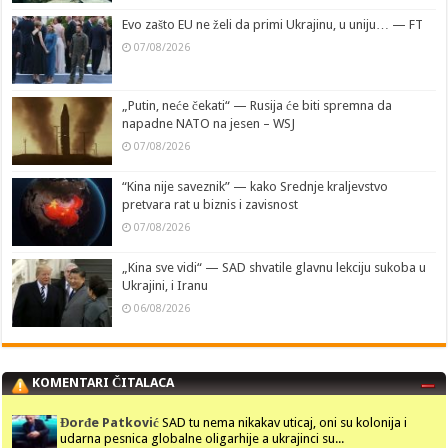
Evo zašto EU ne želi da primi Ukrajinu, u uniju… — FT
07/08/2026
„Putin, neće čekati“ — Rusija će biti spremna da
napadne NATO na jesen – WSJ
07/08/2026
“Kina nije saveznik” — kako Srednje kraljevstvo
pretvara rat u biznis i zavisnost
07/08/2026
„Kina sve vidi“ — SAD shvatile glavnu lekciju sukoba u
Ukrajini, i Iranu
06/08/2026
KOMENTARI ČITALACA
Đorđe Patković
SAD tu nema nikakav uticaj, oni su kolonija i
udarna pesnica globalne oligarhije a ukrajinci su...