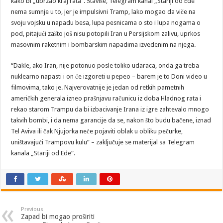
kako bi „ubrzao kraj rata“. Štaviše, Telegram kanal „Stariji od Ede“
nema sumnje u to, jer je impulsivni Tramp, lako mogao da viče na
svoju vojsku u napadu besa, lupa pesnicama o sto i lupa nogama o
pod, pitajući zašto još nisu potopili Iran u Persijskom zalivu, uprkos
masovnim raketnim i bombarskim napadima izvedenim na njega.
“Dakle, ako Iran, nije potonuo posle toliko udaraca, onda ga treba
nuklearno napasti i on će izgoreti u pepeo – barem je to Doni video u
filmovima, tako je. Najverovatnije je jedan od retkih pametnih
američkih generala izneo prašnjavu računicu iz doba Hladnog rata i
rekao starom Trampu da bi izbacivanje Irana iz igre zahtevalo mnogo
takvih bombi, i da nema garancije da se, nakon što budu bačene, iznad
Tel Aviva ili čak Njujorka neće pojaviti oblak u obliku pečurke,
uništavajući Trampovu kulu” – zaključuje se materijal sa Telegram
kanala „Stariji od Ede“.
Previous
Zapad bi mogao proširiti