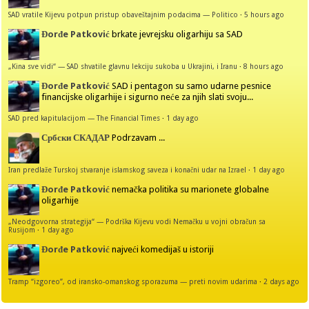
SAD vratile Kijevu potpun pristup obaveštajnim podacima — Politico
·
5 hours ago
Đorđe Patković
brkate jevrejsku oligarhiju sa SAD
„Kina sve vidi“ — SAD shvatile glavnu lekciju sukoba u Ukrajini, i Iranu
·
8 hours ago
Đorđe Patković
SAD i pentagon su samo udarne pesnice
financijske oligarhije i sigurno neće za njih slati svoju...
SAD pred kapitulacijom — The Financial Times
·
1 day ago
Србски СКАДАР
Podrzavam ...
Iran predlaže Turskoj stvaranje islamskog saveza i konačni udar na Izrael
·
1 day ago
Đorđe Patković
nemačka politika su marionete globalne
oligarhije
„Neodgovorna strategija“ — Podrška Kijevu vodi Nemačku u vojni obračun sa
Rusijom
·
1 day ago
Đorđe Patković
najveći komedijaš u istoriji
Tramp “izgoreo”, od iransko-omanskog sporazuma — preti novim udarima
·
2 days ago