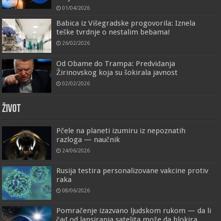
01/04/2026
Babica iz Višegradske progovorila: Iznela
teške tvrdnje o nestalim bebama!
26/02/2026
Od Obame do Trampa: Predviđanja
Žirinovskog koja su šokirala javnost
02/02/2026
ŽIVOT
Pčele na planeti izumiru iz nepoznatih
razloga — naučnik
24/06/2026
Rusija testira personalizovane vakcine protiv
raka
08/06/2026
Pomračenje izazvano ljudskom rukom — da li
čađ od lansiranja satelita može da blokira