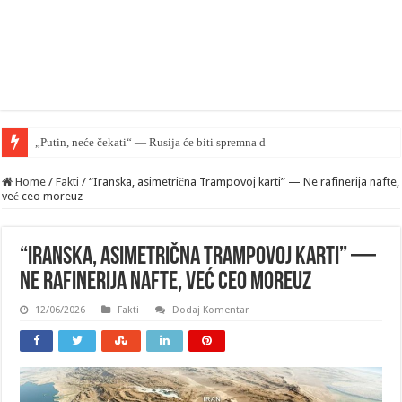
„Putin, neće čekati“ — Rusija će biti spremna da napadne NATO na jesen
Home
/
Fakti
/
“Iranska, asimetrična Trampovoj karti” — Ne rafinerija nafte,
već ceo moreuz
“Iranska, asimetrična Trampovoj karti” —
Ne rafinerija nafte, već ceo moreuz
12/06/2026
Fakti
Dodaj Komentar